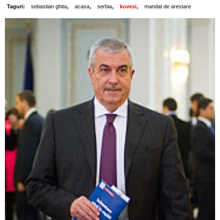
,
,
,
,
Taguri:
sebastian ghita
acasa
serbia
kovesi
mandat de arestare