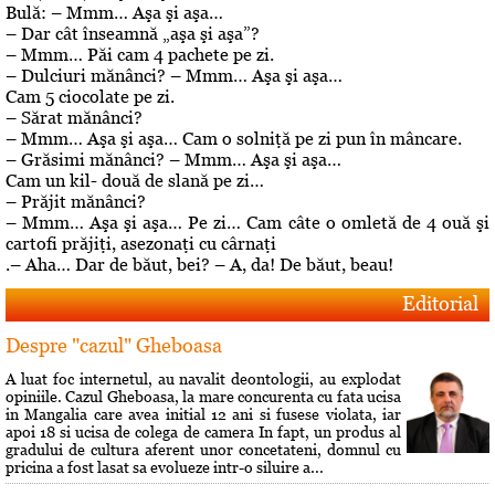
Bulă: – Mmm… Aşa şi aşa…
– Dar cât înseamnă „aşa şi aşa”?
– Mmm… Păi cam 4 pachete pe zi.
– Dulciuri mănânci? – Mmm… Aşa şi aşa…
Cam 5 ciocolate pe zi.
– Sărat mănânci?
– Mmm… Aşa şi aşa… Cam o solniţă pe zi pun în mâncare.
– Grăsimi mănânci? – Mmm… Aşa şi aşa…
Cam un kil- două de slană pe zi…
– Prăjit mănânci?
– Mmm… Aşa şi aşa… Pe zi… Cam câte o omletă de 4 ouă şi
cartofi prăjiţi, asezonaţi cu cârnaţi
.– Aha… Dar de băut, bei? – A, da! De băut, beau!
Editorial
Despre "cazul" Gheboasa
A luat foc internetul, au navalit deontologii, au explodat
opiniile. Cazul Gheboasa, la mare concurenta cu fata ucisa
in Mangalia care avea initial 12 ani si fusese violata, iar
apoi 18 si ucisa de colega de camera In fapt, un produs al
gradului de cultura aferent unor concetateni, domnul cu
pricina a fost lasat sa evolueze intr-o siluire a...