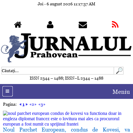
Joi - 6 august 2026
11:17:39 AM
ISSN 2344 – 1488; ISSN–L 2344 – 1488
Meniu
Pagina:
«
1
»
«2»
«3»
Noul Parchet European, condus de Kovesi, va