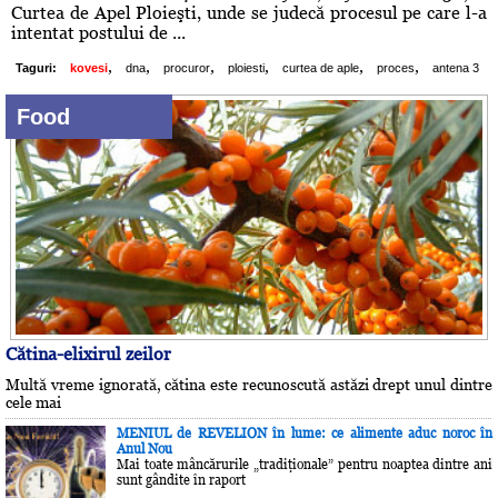
Curtea de Apel Ploieşti, unde se judecă procesul pe care l-a
intentat postului de ...
,
,
,
,
,
,
Taguri:
kovesi
dna
procuror
ploiesti
curtea de aple
proces
antena 3
Food
Cătina-elixirul zeilor
Multă vreme ignorată, cătina este recunoscută astăzi drept unul dintre
cele mai
MENIUL de REVELION în lume: ce alimente aduc noroc în
Anul Nou
Mai toate mâncărurile „tradiţionale” pentru noaptea dintre ani
sunt gândite în raport