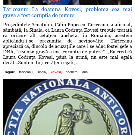
Tăriceanu: La doamna Kovesi, problema cea mai
gravă a fost corupţia de putere
Preşedintele Senatului, Călin Popescu Tăriceanu, a afirmat,
sâmbătă, la Sinaia, că Laura Codruţa Kovesi trebuie tratată
ca oricare alt cetăţean anchetat în România, acesteia
aplicându-i-se prezumţia de nevinovăţie. Tăriceanu
apreciază că, dincolo de acuzaţiile care i se aduc fostei şefe a
DNA, ”cea mai gravă a fost corupţia de putere”. „Eu cred că
Laura Codruţa Kovesi, până la urmă, nu este mai egală
decât...Suntem toţi cetăţeni egali, ...
,
,
,
,
Taguri:
tariceanu
sinaia
kovesi
ancheta
dna