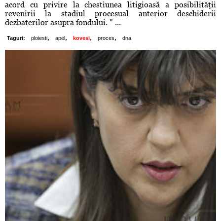
acord cu privire la chestiunea litigioasă a posibilităţii
revenirii la stadiul procesual anterior deschiderii
dezbaterilor asupra fondului. " ...
,
,
,
,
Taguri:
ploiesti
apel
kovesi
proces
dna