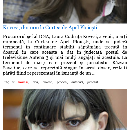
Kovesi, din nou la Curtea de Apel Ploieşti
Procurorul şef al DNA, Laura Codruţa Kovesi, a venit, marţi
dimineaţă, la Curtea de Apel Ploieşti, unde se judecă
termenul în continuare stabilit săptămâna trecută în
dosarul în care aceasta a dat în judecată postul de
treleviziune Antena 3 şi mai mulţi angajaţi ai acestuia. La
termenul de marţi este prezent şi jurnalistul Răzvan
Savaliuc, care se reprezintă singur în acest dosar, ceilalţi
pârâţi fiind reperezentaţi în isntanţă de un ...
,
,
,
,
,
Taguri:
kovesi
dna
ploiesti
proces
antena3
jurnalist