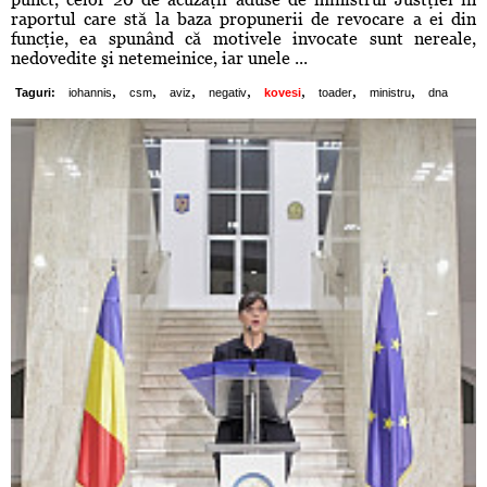
raportul care stă la baza propunerii de revocare a ei din
funcţie, ea spunând că motivele invocate sunt nereale,
nedovedite şi netemeinice, iar unele ...
,
,
,
,
,
,
,
Taguri:
iohannis
csm
aviz
negativ
kovesi
toader
ministru
dna