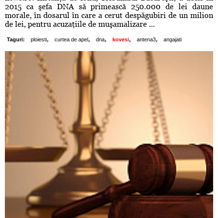
2015 ca şefa DNA să primească 250.000 de lei daune
morale, în dosarul în care a cerut despăgubiri de un milion
de lei, pentru acuzaţiile de muşamalizare ...
,
,
,
,
,
Taguri:
ploiesti
curtea de apel
dna
kovesi
antena3
angajati