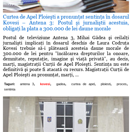
Curtea de Apel Ploieşti a pronunţat sentinţa în dosarul
Kovesi – Antena 3: Postul şi jurnaliştii acestuia,
obligaţi la plata a 300.000 de lei daune morale
Postul de televiziune Antena 3, Mihai Gâdea şi ceilalţi
jurnalişti implicaţi în dosarul deschis de Laura Codruţa
Kovesi trebuie să-i plătească acesteia daune morale de
300.000 de lei pentru ”încălcarea drepturilor la onoare,
demnitate, reputaţie, imagine şi viaţă privată”, au decis,
marţi, magistraţii Curţii de Apel Ploieşti. Sentinţa nu este
definitivă şi poate fi atacată cu recurs. Magistraţii Curţii de
Apel Ploieşti au pronunţat, marţi, ...
,
,
,
,
,
,
Taguri:
antena 3
kovesi
gadea
curtea de apel
ploiesti
proces
sentinta