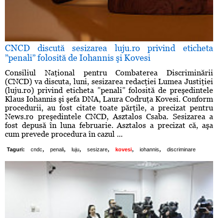
CNCD discută sesizarea luju.ro privind eticheta
”penali” folosită de Iohannis şi Kovesi
Consiliul Naţional pentru Combaterea Discriminării
(CNCD) va discuta, luni, sesizarea redacţiei Lumea Justiţiei
(luju.ro) privind eticheta ”penali” folosită de preşedintele
Klaus Iohannis şi şefa DNA, Laura Codruţa Kovesi. Conform
procedurii, au fost citate toate părţile, a precizat pentru
News.ro preşedintele CNCD, Asztalos Csaba. Sesizarea a
fost depusă în luna februarie. Asztalos a precizat că, aşa
cum prevede procedura în cazul ...
,
,
,
,
,
,
Taguri:
cndc
penali
luju
sesizare
kovesi
iohannis
discriminare