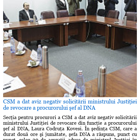
CSM a dat aviz negativ solicitării ministrului Justiţiei
de revocare a procurorului şef al DNA
Secţia pentru procurori a CSM a dat aviz negativ solicitării
ministrului Justiţiei de revocare din funcţie a procurorului
şef al DNA, Laura Codruţa Kovesi. În şedinţa CSM, care a
durat două ore şi jumătate, şefa DNA a răspuns, punct cu
punct, celor 20 de acuzaţii aduse de ministrul Justţiei în