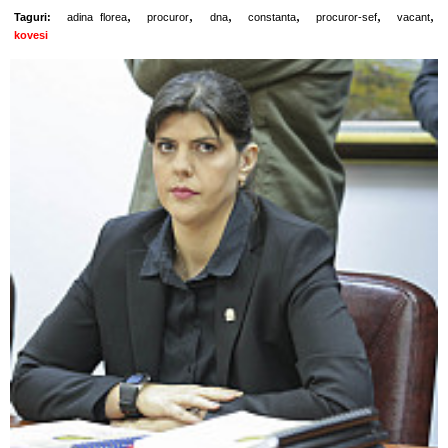
,
,
,
,
,
,
Taguri:
adina florea
procuror
dna
constanta
procuror-sef
vacant
kovesi