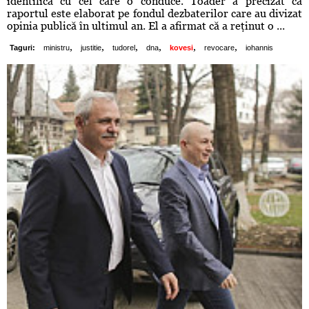
identifică cu cel care o conduce. Toader a precizat că
raportul este elaborat pe fondul dezbaterilor care au divizat
opinia publică în ultimul an. El a afirmat că a reţinut o ...
,
,
,
,
,
,
Taguri:
ministru
justitie
tudorel
dna
kovesi
revocare
iohannis