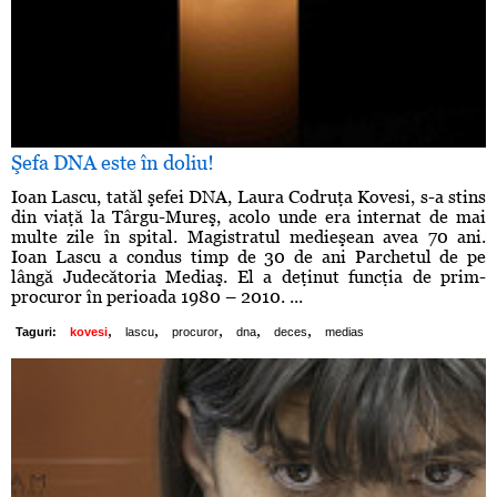
Şefa DNA este în doliu!
Ioan Lascu, tatăl şefei DNA, Laura Codruţa Kovesi, s-a stins
din viaţă la Târgu-Mureş, acolo unde era internat de mai
multe zile în spital. Magistratul medieşean avea 70 ani.
Ioan Lascu a condus timp de 30 de ani Parchetul de pe
lângă Judecătoria Mediaş. El a deţinut funcţia de prim-
procuror în perioada 1980 – 2010. ...
,
,
,
,
,
Taguri:
kovesi
lascu
procuror
dna
deces
medias