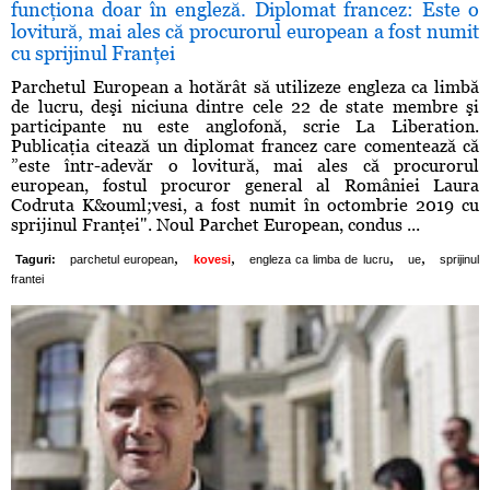
funcţiona doar în engleză. Diplomat francez: Este o
lovitură, mai ales că procurorul european a fost numit
cu sprijinul Franţei
Parchetul European a hotărât să utilizeze engleza ca limbă
de lucru, deşi niciuna dintre cele 22 de state membre şi
participante nu este anglofonă, scrie La Liberation.
Publicaţia citează un diplomat francez care comentează că
”este într-adevăr o lovitură, mai ales că procurorul
european, fostul procuror general al României Laura
Codruta K&ouml;vesi, a fost numit în octombrie 2019 cu
sprijinul Franţei". Noul Parchet European, condus ...
,
,
,
,
Taguri:
parchetul european
kovesi
engleza ca limba de lucru
ue
sprijinul
frantei