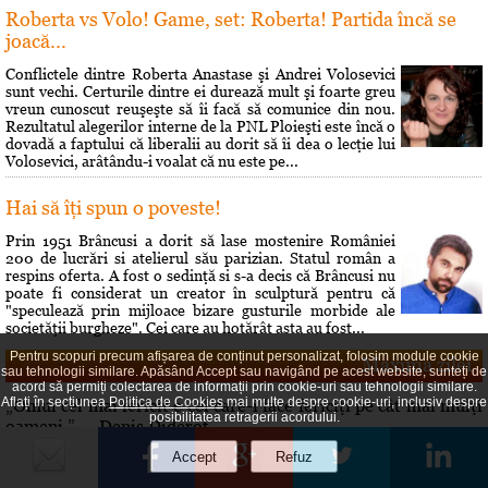
Roberta vs Volo! Game, set: Roberta! Partida încă se
joacă...
Conflictele dintre Roberta Anastase şi Andrei Volosevici
sunt vechi. Certurile dintre ei durează mult şi foarte greu
vreun cunoscut reuşeşte să îi facă să comunice din nou.
Rezultatul alegerilor interne de la PNL Ploieşti este încă o
dovadă a faptului că liberalii au dorit să îi dea o lecţie lui
Volosevici, arâtându-i voalat că nu este pe...
Hai să îţi spun o poveste!
Prin 1951 Brâncusi a dorit să lase mostenire României
200 de lucrări si atelierul său parizian. Statul român a
respins oferta. A fost o sedinţă si s-a decis că Brâncusi nu
poate fi considerat un creator în sculptură pentru că
"speculează prin mijloace bizare gusturile morbide ale
societăţii burgheze". Cei care au hotărât asta au fost...
Pentru scopuri precum afișarea de conținut personalizat, folosim module cookie
Maxima zilei
sau tehnologii similare. Apăsând Accept sau navigând pe acest website, sunteți de
acord să permiți colectarea de informații prin cookie-uri sau tehnologii similare.
Aflați în secțiunea
Politica de Cookies
mai multe despre cookie-uri, inclusiv despre
„Omul cel mai fericit e cel care-i face fericiţi pe cât mai mulţi
posibilitatea retragerii acordului.
oameni.” — Denis Diderot
Curs valutar