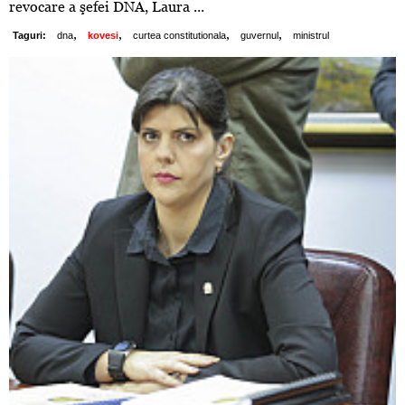
revocare a şefei DNA, Laura ...
,
,
,
,
Taguri:
dna
kovesi
curtea constitutionala
guvernul
ministrul