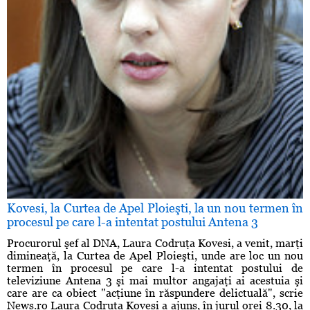
Kovesi, la Curtea de Apel Ploieşti, la un nou termen în
procesul pe care l-a intentat postului Antena 3
Procurorul şef al DNA, Laura Codruţa Kovesi, a venit, marţi
dimineaţă, la Curtea de Apel Ploieşti, unde are loc un nou
termen în procesul pe care l-a intentat postului de
televiziune Antena 3 şi mai multor angajaţi ai acestuia şi
care are ca obiect "acţiune în răspundere delictuală", scrie
News.ro Laura Codruţa Kovesi a ajuns, în jurul orei 8.30, la