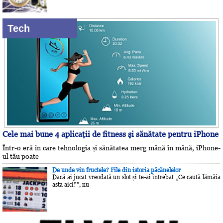
Tech
Cele mai bune 4 aplicaţii de fitness şi sănătate pentru iPhone
Într-o eră în care tehnologia și sănătatea merg mână în mână, iPhone-
ul tău poate
De unde vin fructele? File din istoria păcănelelor
Dacă ai jucat vreodată un slot și te-ai întrebat „Ce caută lămâia
asta aici?”, nu