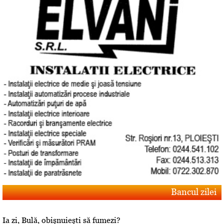
Bancul zilei
Ia zi, Bulă, obişnuieşti să fumezi?