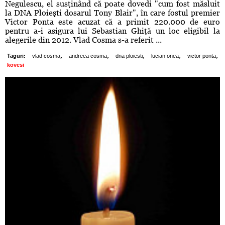
Negulescu, el susţinând că poate dovedi "cum fost măsluit
la DNA Ploieşti dosarul Tony Blair", în care fostul premier
Victor Ponta este acuzat că a primit 220.000 de euro
pentru a-i asigura lui Sebastian Ghiţă un loc eligibil la
alegerile din 2012. Vlad Cosma s-a referit ...
,
,
,
,
,
Taguri:
vlad cosma
andreea cosma
dna ploiesti
lucian onea
victor ponta
kovesi