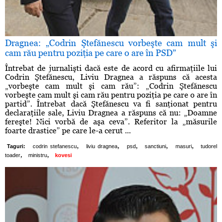
Dragnea: „Codrin Ştefănescu vorbeşte cam mult şi
cam rău pentru poziţia pe care o are în PSD”
Întrebat de jurnalişti dacă este de acord cu afirmaţiile lui
Codrin Ştefănescu, Liviu Dragnea a răspuns că acesta
„vorbeşte cam mult şi cam rău”: „Codrin Ştefănescu
vorbeşte cam mult şi cam rău pentru poziţia pe care o are în
partid”. Întrebat dacă Ştefănescu va fi sanţionat pentru
declaraţiile sale, Liviu Dragnea a răspuns că nu: „Doamne
fereşte! Nici vorbă de aşa ceva”. Referitor la „măsurile
foarte drastice” pe care le-a cerut ...
,
,
,
,
,
Taguri:
codrin stefanescu
liviu dragnea
psd
sanctiuni
masuri
tudorel
,
,
toader
ministru
kovesi