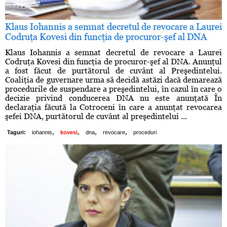
Klaus Iohannis a semnat decretul de revocare a Laurei
Codruţa Kovesi din funcţia de procuror-şef al DNA
Klaus Iohannis a semnat decretul de revocare a Laurei
Codruţa Kovesi din funcţia de procuror-şef al DNA. Anunţul
a fost făcut de purtătorul de cuvânt al Preşedintelui.
Coaliţia de guvernare urma să decidă astăzi dacă demarează
procedurile de suspendare a preşedintelui, în cazul în care o
decizie privind conducerea DNA nu este anunţată În
declaraţia făcută la Cotroceni în care a anunţat revocarea
şefei DNA, purtătorul de cuvânt al preşedintelui ...
,
,
,
,
Taguri:
iohannis
kovesi
dna
revocare
proceduri