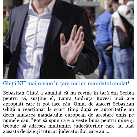
Ghiţă NU mai revine în ţară nici cu mandatul anulat!
Sebastian Ghiţă a anunţat că nu revine în ţară din Serbia
pentru că, susţine el, Laura Codruţa Kovesi încă are
apropiaţi care îi pot face rău. Omul de afaceri Sebastian
Ghiţă a reacţionat la scurt timp după ce autorităţile au
decis anularea mandatului european de arestare emis pe
numele său. "Pot să spun că e o veste bună pentru mine şi
trebuie să adresez mulţumiri judecătorilor care au luat
această decizie şi tuturor judecătorilor care au ...