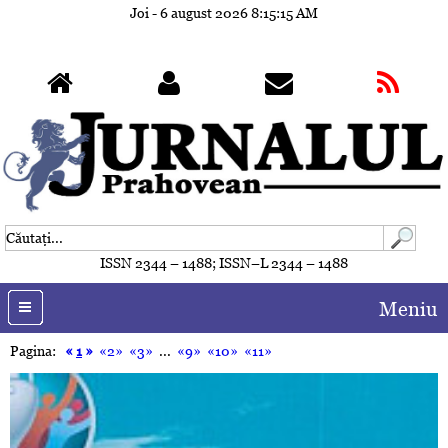
Joi - 6 august 2026
8:15:18 AM
ISSN 2344 – 1488; ISSN–L 2344 – 1488
Meniu
Pagina:
«
1
»
«2»
«3»
...
«9»
«10»
«11»