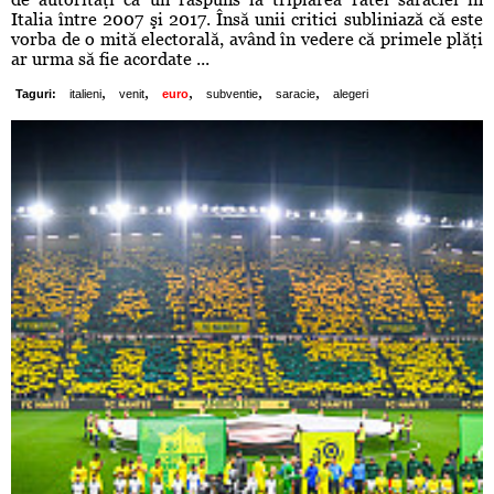
Italia între 2007 şi 2017. Însă unii critici subliniază că este
vorba de o mită electorală, având în vedere că primele plăţi
ar urma să fie acordate ...
,
,
,
,
,
Taguri:
italieni
venit
euro
subventie
saracie
alegeri