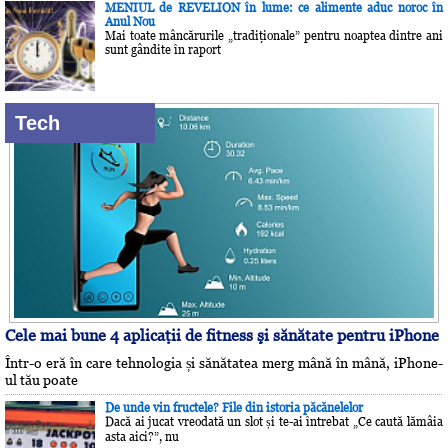
MENIUL de REVELION în lume: ce alimente aduc noroc în
Anul Nou
Mai toate mâncărurile „tradiţionale” pentru noaptea dintre ani
sunt gândite în raport
Tech
Cele mai bune 4 aplicaţii de fitness şi sănătate pentru iPhone
Într-o eră în care tehnologia și sănătatea merg mână în mână, iPhone-
ul tău poate
De unde vin fructele? File din istoria păcănelelor
Dacă ai jucat vreodată un slot și te-ai întrebat „Ce caută lămâia
asta aici?”, nu