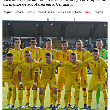
ani înainte de adoptarea euro. Cel mai ...
,
,
,
,
,
Taguri:
croatia
erm ii
moneda unica
cursului de schimb
euro
zagreb