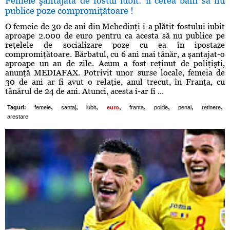
Femeie şantajată de fostul iubit: ii cerea bani să nu
publice poze compromiţătoare !
O femeie de 30 de ani din Mehedinţi i-a plătit fostului iubit
aproape 2.000 de euro pentru ca acesta să nu publice pe
reţelele de socializare poze cu ea în ipostaze
compromiţătoare. Bărbatul, cu 6 ani mai tânăr, a şantajat-o
aproape un an de zile. Acum a fost reţinut de poliţişti,
anunţă MEDIAFAX. Potrivit unor surse locale, femeia de
30 de ani ar fi avut o relaţie, anul trecut, în Franţa, cu
tânărul de 24 de ani. Atunci, acesta i-ar fi ...
,
,
,
,
,
,
,
,
Taguri:
femeie
santaj
iubit
euro
franta
politie
penal
retinere
arestare