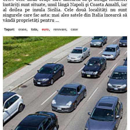
înstăriţi sunt situate, unul lângă Napoli şi Coasta Amalfi, iar
al doilea pe insula Sicilia. Cele două localităţi nu sunt
singurele care fac asta: mai ales satele din Italia încearcă să
vândă proprietăţi pentru ...
,
,
,
,
Taguri:
orase
italia
euro
renovare
case