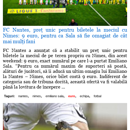
FC Nantes, preţ unic pentru biletele la meciul cu
Nimes: 9 euro, pentru ca Sala să fie omagiat de cât
mai mulţi fani
FC Nantes a anunţat că a stabilit un preţ unic pentru
biletele la meciul de pe teren propriu cu Nimes, din acest
weekend: 9 euro, exact numărul pe care l-a purtat Emiliano
Sala. “Pentru ca numărul maxim de suporteri să poată,
alături de jucători, să îi aducă un ultim omagiu lui Emiliano
la Nantes – Nimes, orice bilet costă 9 euro. Indiferent de
categoria sau de tribuna dorită, această ofertă va fi valabilă
până la lovitura de începere ...
,
,
,
,
,
Taguri:
nantes
nimes
emiliano sala
euro
echipa
fotbal