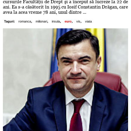
cursurile Facultăţii de Drept şi a început să lucreze la 22 de
ani. Ea s-a căsătorit în 1995 cu Iosif Constantin Drăgan, care
avea la acea vreme 78 ani, unul dintre ...
,
,
,
,
,
Taguri:
romanca
milionari
insula
euro
vis
viata