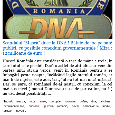
Scandalul “Masca” duce la DNA ! Bătaie de joc pe bani
publici, cu posibile conexiuni guvernamentale ! Miza :
12 milioane de euro !
Uneori România este considerată o ţară de mâna a treia, în
care totul este posibil. Dacă o astfel de atitudine ar veni din
partea unui străin veros, venit în România pentru a se
îmbogăţi peste noapte, încălcând legile statului român, ar
mai fi de înţeles, este adevărat, într-o tot mai mică măsură.
Dar, se pare, că românaşi de-ai noştri, cu conexiuni la cel
mai sus nivel ( numai Dumnezeu nu e de partea lor, nu ? )
nu văd decât posibilităţi ...
,
,
,
,
,
,
,
,
Taguri:
masca
miza
euro
coruptie
romwine
cofee
dna
ancheta
,
,
,
,
,
,
,
evenimentul zilei
andronic
guvern
romania
covid
coronavirus
medici
,
spitale
inavutire