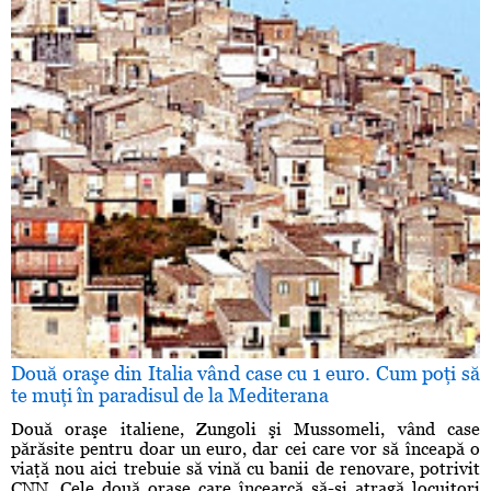
Două oraşe din Italia vând case cu 1 euro. Cum poţi să
te muţi în paradisul de la Mediterana
Două oraşe italiene, Zungoli şi Mussomeli, vând case
părăsite pentru doar un euro, dar cei care vor să înceapă o
viaţă nou aici trebuie să vină cu banii de renovare, potrivit
CNN. Cele două oraşe care încearcă să-şi atragă locuitori