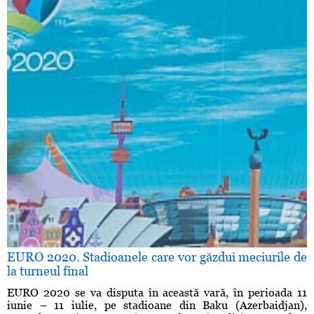
EURO 2020. Stadioanele care vor găzdui meciurile de
la turneul final
EURO 2020 se va disputa în această vară, în perioada 11
iunie – 11 iulie, pe stadioane din Baku (Azerbaidjan),