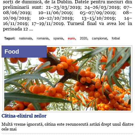
sorţi de duminică, de la Dublin. Datele pentru meciuri din
preliminarii sunt: 21–23/03/2019; 24–26/03/2019; 07–
08/06/2019; 10–11/06/2019; 05–07/09/2019; 08–
10/09/2019; 10–12/10/2019; 13–15/10/2019; 14–
16/11/2019; 17–19/11/2019. Turneul final va avea loc în
perioada 12 ...
,
,
,
,
,
,
Taguri:
nationala
romania
spania
euro
2020
campionat
fotbal
Food
Cătina-elixirul zeilor
Multă vreme ignorată, cătina este recunoscută astăzi drept unul dintre
cele mai