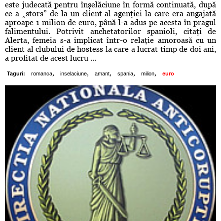
este judecată pentru înşelăciune în formă continuată, după
ce a „stors” de la un client al agenţiei la care era angajată
aproape 1 milion de euro, până l-a adus pe acesta în pragul
falimentului. Potrivit anchetatorilor spanioli, citaţi de
Alerta, femeia s-a implicat într-o relaţie amoroasă cu un
client al clubului de hostess la care a lucrat timp de doi ani,
a profitat de acest lucru ...
,
,
,
,
,
Taguri:
romanca
inselaciune
amant
spania
milion
euro