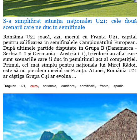
S-a simplificat situaţia naţionalei U21: cele două
scenarii care ne duc în semifinale
România U21 joacă, azi, meciul cu Franţa U21, capital
pentru calificarea în semifinalele Campionatului European.
După ultimele partide disputate în Grupa B (Danemarca -
Serbia 2-0 şi Germania - Austria 1-1), tricolorii au aflat care
sunt scenariile care îi duc în penultimul act al competiţiei.
Primul, cel mai simplu pentru naţionala lui Mirel Rădoi,
este să nu pierdem meciul cu Franţa. Atunci, România U21
ar câştiga Grupa C şi ar evolua ...
,
,
,
,
,
,
Taguri:
u21
euro
nationala
calificare
semifinale
franta
spania