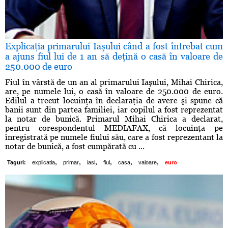
Explicaţia primarului Iaşului când a fost întrebat cum
a ajuns fiul lui de 1 an să deţină o casă în valoare de
250.000 de euro
Fiul în vârstă de un an al primarului Iaşului, Mihai Chirica,
are, pe numele lui, o casă în valoare de 250.000 de euro.
Edilul a trecut locuinţa în declaraţia de avere şi spune că
banii sunt din partea familiei, iar copilul a fost reprezentat
la notar de bunică. Primarul Mihai Chirica a declarat,
pentru corespondentul MEDIAFAX, că locuinţa pe
înregistrată pe numele fiului său, care a fost reprezentant la
notar de bunică, a fost cumpărată cu ...
,
,
,
,
,
,
Taguri:
explicatia
primar
iasi
fiul
casa
valoare
euro