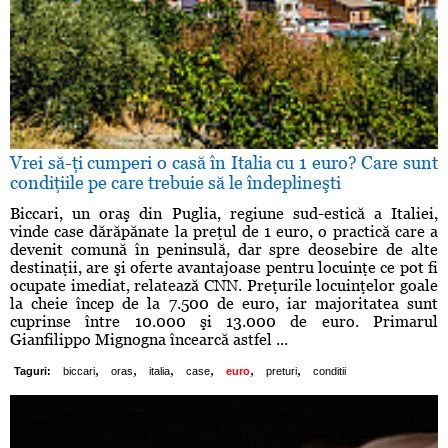
Vrei să-ţi cumperi o casă în Italia cu 1 euro? Care sunt
condiţiile pe care trebuie să le îndeplineşti
Biccari, un oraş din Puglia, regiune sud-estică a Italiei,
vinde case dărăpănate la preţul de 1 euro, o practică care a
devenit comună în peninsulă, dar spre deosebire de alte
destinaţii, are şi oferte avantajoase pentru locuinţe ce pot fi
ocupate imediat, relatează CNN. Preţurile locuinţelor goale
la cheie încep de la 7.500 de euro, iar majoritatea sunt
cuprinse între 10.000 şi 13.000 de euro. Primarul
Gianfilippo Mignogna încearcă astfel ...
,
,
,
,
,
,
Taguri:
biccari
oras
italia
case
euro
preturi
conditii