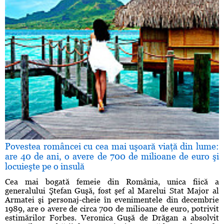
Povestea româncei cu cea mai uşoară viaţă din lume:
are 40 de ani, o avere de 700 de milioane de euro şi
locuieşte pe o insulă
Cea mai bogată femeie din România, unica fiică a
generalului Ştefan Guşă, fost şef al Marelui Stat Major al
Armatei şi personaj-cheie în evenimentele din decembrie
1989, are o avere de circa 700 de milioane de euro, potrivit
estimărilor Forbes. Veronica Guşă de Drăgan a absolvit