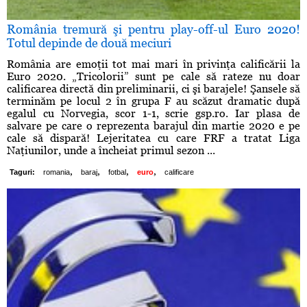
România tremură şi pentru play-off-ul Euro 2020!
Totul depinde de două meciuri
România are emoţii tot mai mari în privinţa calificării la
Euro 2020. „Tricolorii” sunt pe cale să rateze nu doar
calificarea directă din preliminarii, ci şi barajele! Şansele să
terminăm pe locul 2 în grupa F au scăzut dramatic după
egalul cu Norvegia, scor 1-1, scrie gsp.ro. Iar plasa de
salvare pe care o reprezenta barajul din martie 2020 e pe
cale să dispară! Lejeritatea cu care FRF a tratat Liga
Naţiunilor, unde a încheiat primul sezon ...
,
,
,
,
Taguri:
romania
baraj
fotbal
euro
calificare