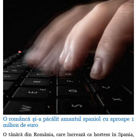
O româncă şi-a păcălit amantul spaniol cu aproape 1
milion de euro
O tânără din România, care lucrează ca hostess în Spania,