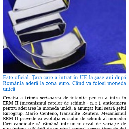
Este oficial. Ţara care a intrat în UE la şase ani după
România aderă la zona euro. Când va folosi moneda
unică
Croaţia a trimis scrisoarea de intenţie pentru a intra în
ERM II (mecanismul ratelor de schimb - n. r.), anticamera
pentru aderarea la moneda unică, a anunţat luni seară şeful
Eurogrup, Mario Centeno, transmite Reuters. Mecanismul
ERM II prevede ca evoluţia cursului de schimb al monedei
ţării candidate să rămână într-un interval de variaţie de
plus/minus 15% faţă de un nivel central agreat timp de doi