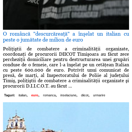
O româncă "descurcăreaţă" a înşelat un italian cu
peste o jumătate de milion de euro
Poliţiştii de combatere a criminalităţii organizate,
coordonaţi de procurorii DIICOT Timişoara au făcut zece
percheziţii domiciliare pentru destructurarea unei grupări
conduse de o femeie, care l-a înşelat pe un cetăţean Italian
cu peste 600.000 de euro. Potrivit unui comunicat de
presă, de marţi, al Inspectoratului de Poliie al judeţului
Timiş, poliţiştii de combatere a criminalităţii organizate şi
procurorii D.I.I.C.O.T. au făcut ...
,
,
,
,
,
Taguri:
italian
euro
romanca
inselaciune
diicot
urmarire