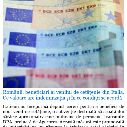
Românii, beneficiari ai venitul de cetăţenie din Italia.
Ce valoare are îndemnizaţia şi în ce condiţii se acordă
Italienii au început să depună cereri pentru a beneficia de
noul venit de cetăţenie, o subvenţie destinată să scoată din
sărăcie aproximativ cinci milioane de persoane, transmite
DPA, preluată de Agerpres. Această măsură este promovată
de autorităţi ca un răspuns la triplarea ratei sărăciei în