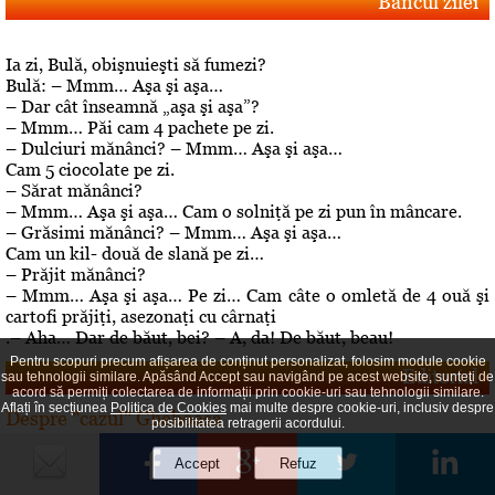
Bancul zilei
Ia zi, Bulă, obişnuieşti să fumezi?
Bulă: – Mmm… Aşa şi aşa…
– Dar cât înseamnă „aşa şi aşa”?
– Mmm… Păi cam 4 pachete pe zi.
– Dulciuri mănânci? – Mmm… Aşa şi aşa…
Cam 5 ciocolate pe zi.
– Sărat mănânci?
– Mmm… Aşa şi aşa… Cam o solniţă pe zi pun în mâncare.
– Grăsimi mănânci? – Mmm… Aşa şi aşa…
Cam un kil- două de slană pe zi…
– Prăjit mănânci?
– Mmm… Aşa şi aşa… Pe zi… Cam câte o omletă de 4 ouă şi
cartofi prăjiţi, asezonaţi cu cârnaţi
.– Aha… Dar de băut, bei? – A, da! De băut, beau!
Pentru scopuri precum afișarea de conținut personalizat, folosim module cookie
Editorial
sau tehnologii similare. Apăsând Accept sau navigând pe acest website, sunteți de
acord să permiți colectarea de informații prin cookie-uri sau tehnologii similare.
Aflați în secțiunea
Politica de Cookies
mai multe despre cookie-uri, inclusiv despre
Despre "cazul" Gheboasa
posibilitatea retragerii acordului.
A luat foc internetul, au navalit deontologii, au explodat
opiniile. Cazul Gheboasa, la mare concurenta cu fata ucisa
in Mangalia care avea initial 12 ani si fusese violata, iar