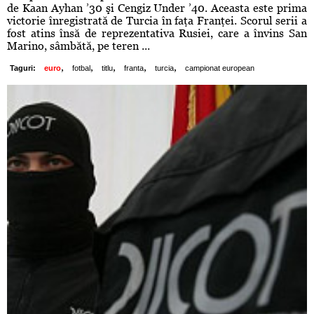
de Kaan Ayhan ’30 şi Cengiz Under ’40. Aceasta este prima
victorie înregistrată de Turcia în faţa Franţei. Scorul serii a
fost atins însă de reprezentativa Rusiei, care a învins San
Marino, sâmbătă, pe teren ...
,
,
,
,
,
Taguri:
euro
fotbal
titlu
franta
turcia
campionat european