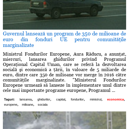
Guvernul lansează un program de 350 de milioane de
euro din fonduri UE pentru comunităţile
marginalizate
Ministrul Fondurilor Europene, Aura Răducu, a anunţat,
miercuri, lansarea ghidurilor privind Programul
Operaţional Capital Uman, care se referă la dezvoltarea
socială şi economică a ţării, în valoare de 5 miliarde de
euro, dintre care 350 de milioane vor merge în 2016 către
comunităţile marginalizate. "Ministerul Fondurilor
Europene urmează să lanseze în implementare unul dintre
cele mai importante programe europene, Programul ...
,
,
,
,
,
,
Taguri:
lansarea
ghidurilor
capital
fondurilor
ministrul
economica
,
,
europene
milioane
sociala