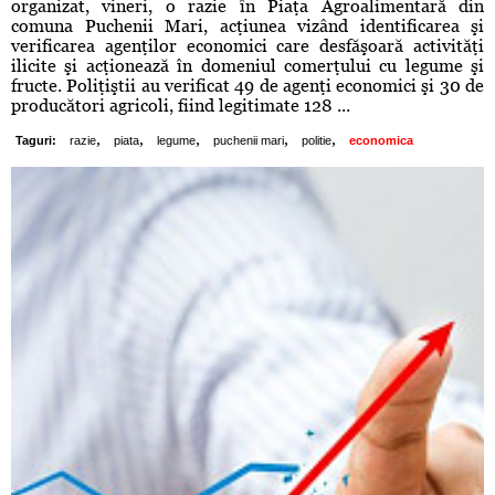
organizat, vineri, o razie în Piaţa Agroalimentară din
comuna Puchenii Mari, acţiunea vizând identificarea şi
verificarea agenţilor economici care desfăşoară activităţi
ilicite şi acţionează în domeniul comerţului cu legume şi
fructe. Poliţiştii au verificat 49 de agenţi economici şi 30 de
producători agricoli, fiind legitimate 128 ...
,
,
,
,
,
Taguri:
razie
piata
legume
puchenii mari
politie
economica