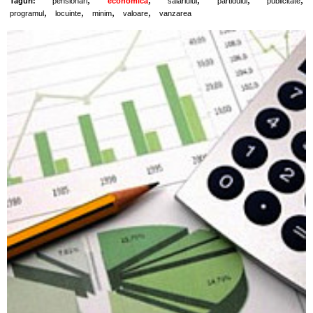
Taguri:
pensionari
economica
salariului
partidului
publicitate
,
,
,
,
programul
locuinte
minim
valoare
vanzarea