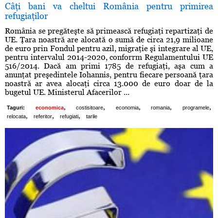
Câţi bani va cheltui România pentru primirea
refugiaţilor
România se pregăteşte să primească refugiaţi repartizaţi de
UE. Ţara noastră are alocată o sumă de circa 21,9 milioane
de euro prin Fondul pentru azil, migraţie şi integrare al UE,
pentru intervalul 2014-2020, conforrm Regulamentului UE
516/2014. Dacă am primi 1785 de refugiaţi, aşa cum a
anunţat preşedintele Iohannis, pentru fiecare persoană ţara
noastră ar avea alocaţi circa 13.000 de euro doar de la
bugetul UE. Ministerul Afacerilor ...
,
,
,
,
,
Taguri:
economica
costisitoare
economia
romania
programele
,
,
,
relocata
referitor
refugiati
tarile