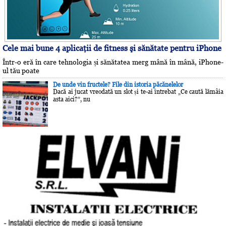
Cele mai bune 4 aplicaţii de fitness şi sănătate pentru iPhone
Într-o eră în care tehnologia și sănătatea merg mână în mână, iPhone-
ul tău poate
De unde vin fructele? File din istoria păcănelelor
Dacă ai jucat vreodată un slot și te-ai întrebat „Ce caută lămâia
asta aici?”, nu