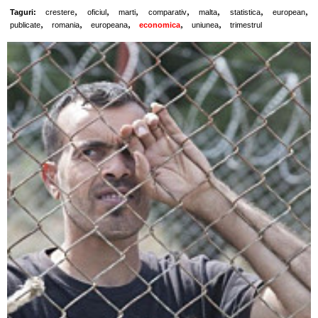
,
,
,
,
,
,
,
Taguri:
crestere
oficiul
marti
comparativ
malta
statistica
european
,
,
,
,
,
publicate
romania
europeana
economica
uniunea
trimestrul