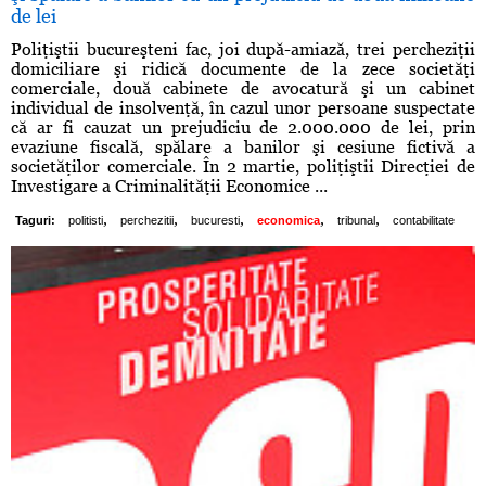
de lei
Poliţiştii bucureşteni fac, joi după-amiază, trei percheziţii
domiciliare şi ridică documente de la zece societăţi
comerciale, două cabinete de avocatură şi un cabinet
individual de insolvenţă, în cazul unor persoane suspectate
că ar fi cauzat un prejudiciu de 2.000.000 de lei, prin
evaziune fiscală, spălare a banilor şi cesiune fictivă a
societăţilor comerciale. În 2 martie, poliţiştii Direcţiei de
Investigare a Criminalităţii Economice ...
,
,
,
,
,
Taguri:
politisti
perchezitii
bucuresti
economica
tribunal
contabilitate