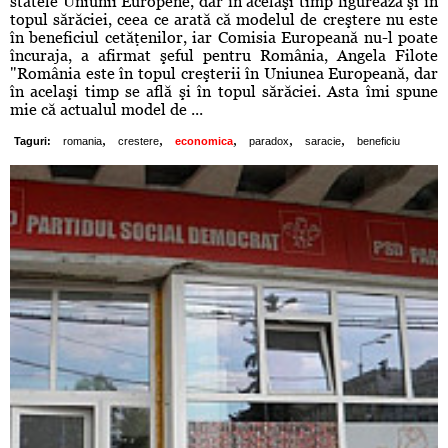
statele Uniunii Europene, dar în acelaşi timp figurează şi în
topul sărăciei, ceea ce arată că modelul de creştere nu este
în beneficiul cetăţenilor, iar Comisia Europeană nu-l poate
încuraja, a afirmat şeful pentru România, Angela Filote
"România este în topul creşterii în Uniunea Europeană, dar
în acelaşi timp se află şi în topul sărăciei. Asta îmi spune
mie că actualul model de ...
,
,
,
,
,
Taguri:
romania
crestere
economica
paradox
saracie
beneficiu