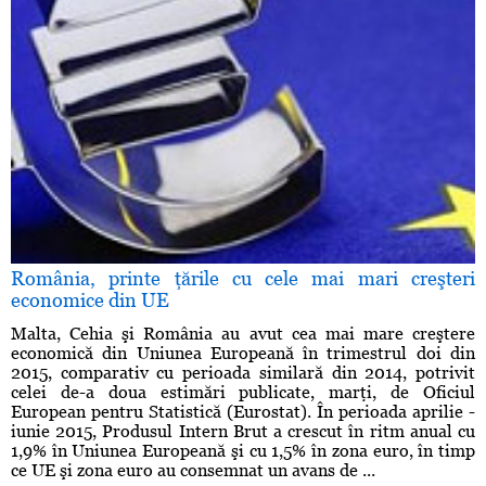
România, printe ţările cu cele mai mari creşteri
economice din UE
Malta, Cehia şi România au avut cea mai mare creştere
economică din Uniunea Europeană în trimestrul doi din
2015, comparativ cu perioada similară din 2014, potrivit
celei de-a doua estimări publicate, marţi, de Oficiul
European pentru Statistică (Eurostat). În perioada aprilie -
iunie 2015, Produsul Intern Brut a crescut în ritm anual cu
1,9% în Uniunea Europeană şi cu 1,5% în zona euro, în timp
ce UE şi zona euro au consemnat un avans de ...