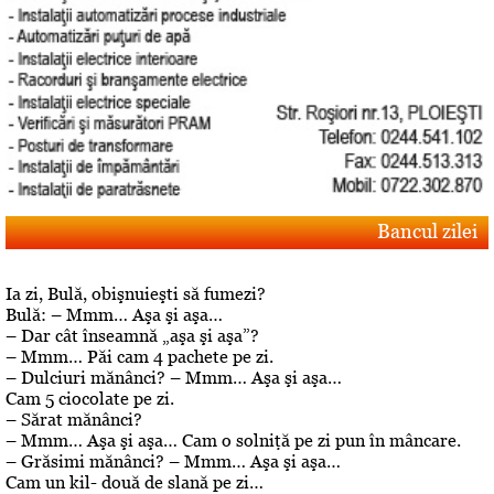
Bancul zilei
Ia zi, Bulă, obişnuieşti să fumezi?
Bulă: – Mmm… Aşa şi aşa…
– Dar cât înseamnă „aşa şi aşa”?
– Mmm… Păi cam 4 pachete pe zi.
– Dulciuri mănânci? – Mmm… Aşa şi aşa…
Cam 5 ciocolate pe zi.
– Sărat mănânci?
– Mmm… Aşa şi aşa… Cam o solniţă pe zi pun în mâncare.
– Grăsimi mănânci? – Mmm… Aşa şi aşa…
Cam un kil- două de slană pe zi…