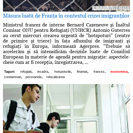
Măsura luată de Franţa în contextul crizei imigranţilor
Ministrul francez de interne Bernard Cazeneuve şi Înaltul
Comisar ONU pentru Refugiaţi (UNHCR) Antonio Guterres
au cerut miercuri crearea urgentă de "hotspoturi" (centre
de primire şi triere) în faţa afluxului de imigranţi şi
refugiaţi în Europa, informează Agerpres. "Trebuie să
accelerăm şi să intensificăm deciziile luate de Consiliul
European în materie de agendă pentru migraţie: aspectele-
cheie cum ar fi recepţia, înregistrarea, ...
,
,
,
,
,
,
Taguri:
refugiati
incadra
hotspoturile
finantat
francez
economica
,
,
condamnati
persoanele
relocalizarea