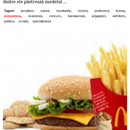
dintre ele păstrează modelul ...
,
,
,
,
,
,
Taguri:
jurnalism
startul
rezultatele
rectorii
profesorul
licenta
,
,
,
,
,
,
economica
examenul
concurs
bacalaureat
angajatori
admitere
,
,
publica
scoala
specializarea