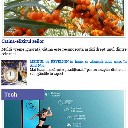
Cătina-elixirul zeilor
Multă vreme ignorată, cătina este recunoscută astăzi drept unul dintre
cele mai
MENIUL de REVELION în lume: ce alimente aduc noroc în
Anul Nou
Mai toate mâncărurile „tradiţionale” pentru noaptea dintre ani
sunt gândite în raport
Tech