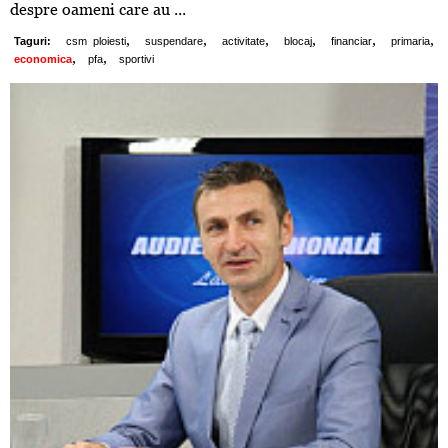
despre oameni care au ...
,
,
,
,
,
,
Taguri:
csm ploiesti
suspendare
activitate
blocaj
financiar
primaria
,
,
economica
pfa
sportivi