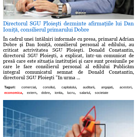
Directorul SGU Ploieşti dezminte afirmaţiile lui Dan
Ioniţă, consilierul primarului Dobre
În cadrul unei întâlniri informale cu presa, primarul Adrian
Dobre şi Dan Ioniţă, consilierul personal al edilului, au
criticat actrivitatea SGU Ploieşti. Donald Constantin,
directorul SGU Ploieşti, a explicat, într-un comunicat de
presă care este situaţia instituţiei şi care sunt presiunile pe
care le face consilierul personal al edilului Publicăm
integral comunicatul semnat de Donald Constantin,
directorul SGU Ploieşti "In urma ...
,
,
,
,
,
,
Taguri:
comercial
consiliul
capitalului
auditarii
angajati
acestori
,
,
,
,
,
,
economica
extern
dobre
ionita
lucru
salariul
societate