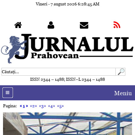
Vineri - 7 august 2026
6:28:48 AM
ISSN 2344 – 1488; ISSN–L 2344 – 1488
Meniu
Pagina:
«
1
»
«2»
«3»
«4»
«5»