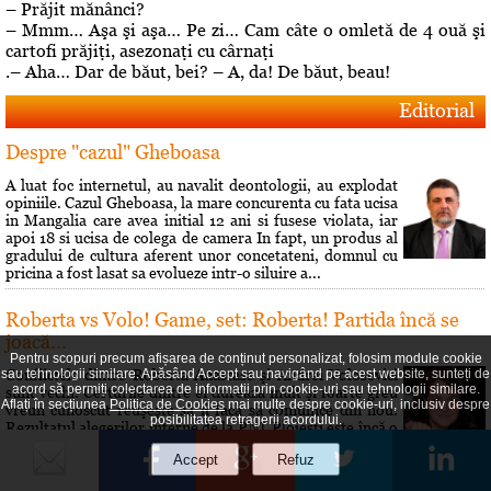
– Prăjit mănânci?
– Mmm… Aşa şi aşa… Pe zi… Cam câte o omletă de 4 ouă şi
cartofi prăjiţi, asezonaţi cu cârnaţi
.– Aha… Dar de băut, bei? – A, da! De băut, beau!
Editorial
Despre "cazul" Gheboasa
A luat foc internetul, au navalit deontologii, au explodat
opiniile. Cazul Gheboasa, la mare concurenta cu fata ucisa
in Mangalia care avea initial 12 ani si fusese violata, iar
apoi 18 si ucisa de colega de camera In fapt, un produs al
gradului de cultura aferent unor concetateni, domnul cu
pricina a fost lasat sa evolueze intr-o siluire a...
Roberta vs Volo! Game, set: Roberta! Partida încă se
joacă...
Pentru scopuri precum afișarea de conținut personalizat, folosim module cookie
Conflictele dintre Roberta Anastase şi Andrei Volosevici
sau tehnologii similare. Apăsând Accept sau navigând pe acest website, sunteți de
acord să permiți colectarea de informații prin cookie-uri sau tehnologii similare.
sunt vechi. Certurile dintre ei durează mult şi foarte greu
Aflați în secțiunea
Politica de Cookies
mai multe despre cookie-uri, inclusiv despre
vreun cunoscut reuşeşte să îi facă să comunice din nou.
posibilitatea retragerii acordului.
Rezultatul alegerilor interne de la PNL Ploieşti este încă o
dovadă a faptului că liberalii au dorit să îi dea o lecţie lui
Volosevici, arâtându-i voalat că nu este pe...