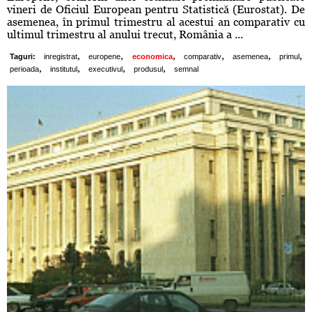
vineri de Oficiul European pentru Statistică (Eurostat). De
asemenea, în primul trimestru al acestui an comparativ cu
ultimul trimestru al anului trecut, România a ...
,
,
,
,
,
,
Taguri:
inregistrat
europene
economica
comparativ
asemenea
primul
,
,
,
,
perioada
institutul
executivul
produsul
semnal