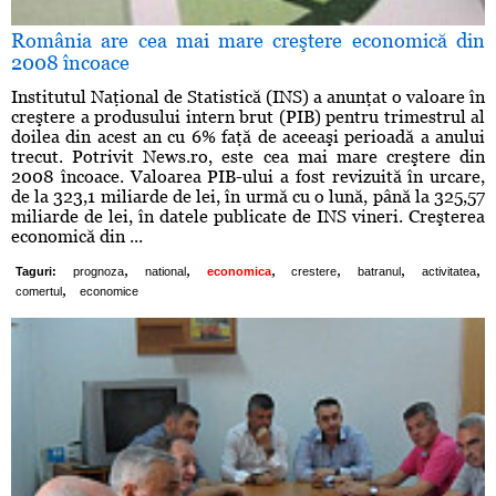
România are cea mai mare creştere economică din
2008 încoace
Institutul Naţional de Statistică (INS) a anunţat o valoare în
creştere a produsului intern brut (PIB) pentru trimestrul al
doilea din acest an cu 6% faţă de aceeaşi perioadă a anului
trecut. Potrivit News.ro, este cea mai mare creştere din
2008 încoace. Valoarea PIB-ului a fost revizuită în urcare,
de la 323,1 miliarde de lei, în urmă cu o lună, până la 325,57
miliarde de lei, în datele publicate de INS vineri. Creşterea
economică din ...
,
,
,
,
,
,
Taguri:
prognoza
national
economica
crestere
batranul
activitatea
,
comertul
economice