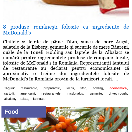
8 produse româneşti folosite ca ingrediente de
McDonald’s
Chiflele şi feliile de pâine Titan, şunca de porc Angst,
salatele de la Eisberg, gemurile şi sucurile de mere Râureni,
ouăle de la Toneli Holding sau laptele de la Albalact se
numără printre ingredientele produse de companii locale,
folosite de McDonald’s în România. Reprezentanţii lanţului
de restaurante au declarat pentru economica.net că
aproximativ o treime din ingredientele folosite de
McDonald’s în România provin de la furnizori locali. ...
,
,
,
,
,
,
Taguri:
restaurante
preparatele
locali
titan
holding
economica
,
,
,
,
,
,
cartofii
americanii
restaurantele
mcdonalds
gemurile
drivethrough
,
,
albalact
salata
fabricate
Food