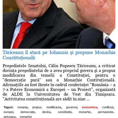
Tăriceanu îl atacă pe Iohannis şi propune Monarhia
Constituţională
Preşedintele Senatului, Călin Popescu Tăriceanu, a criticat
dorinţa preşedintelui de a avea propriul guvern şi a propus
modificarea din temelii a Constituţiei, pentru o
"democraţie pură" sau o Monarhie Contituţională.
Afirmaţiile au fost făcute în cadrul conferinţei "România – a
7-a Putere Economică a Europei – un Proiect", organizată
de ALDE la Universitatea de Vest din Timişoara.
"Activitatea constituţională are sădit în sine ...
,
,
,
,
,
,
Taguri:
romania
propus
modificarea
guvernul
economica
conflictul
,
,
,
,
,
,
europei
democratie
devina
constitutiei
monarhie
permanente
,
tariceanu
monarhul