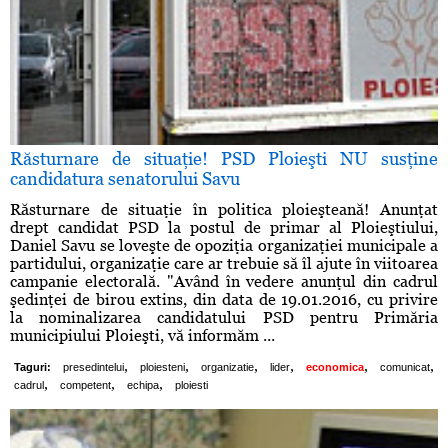
Răsturnare de situaţie! PSD Ploieşti NU susţine
candidatura senatorului Savu
Răsturnare de situaţie în politica ploieşteană! Anunţat
drept candidat PSD la postul de primar al Ploieştiului,
Daniel Savu se loveşte de opoziţia organizaţiei municipale a
partidului, organizaţie care ar trebuie să îl ajute în viitoarea
campanie electorală. "Având în vedere anunţul din cadrul
şedinţei de birou extins, din data de 19.01.2016, cu privire
la nominalizarea candidatului PSD pentru Primăria
municipiului Ploieşti, vă informăm ...
,
,
,
,
,
,
Taguri:
presedintelui
ploiesteni
organizatie
lider
economica
comunicat
,
,
,
cadrul
competent
echipa
ploiesti