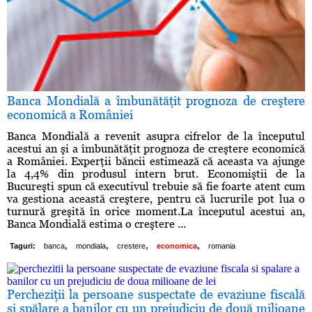
Banca Mondială a îmbunătăţit prognoza de creştere
economică a României
Banca Mondială a revenit asupra cifrelor de la începutul
acestui an şi a îmbunătăţit prognoza de creştere economică
a României. Experţii băncii estimează că aceasta va ajunge
la 4,4% din produsul intern brut. Economiştii de la
Bucureşti spun că executivul trebuie să fie foarte atent cum
va gestiona această creştere, pentru că lucrurile pot lua o
turnură greşită în orice moment.La începutul acestui an,
Banca Mondială estima o creştere ...
,
,
,
,
Taguri:
banca
mondiala
crestere
economica
romania
Percheziţii la persoane suspectate de evaziune fiscală
şi spălare a banilor cu un prejudiciu de două milioane