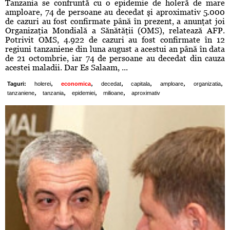
Tanzania se confruntă cu o epidemie de holeră de mare
amploare, 74 de persoane au decedat şi aproximativ 5.000
de cazuri au fost confirmate până în prezent, a anunţat joi
Organizaţia Mondială a Sănătăţii (OMS), relatează AFP.
Potrivit OMS, 4.922 de cazuri au fost confirmate în 12
regiuni tanzaniene din luna august a acestui an până în data
de 21 octombrie, iar 74 de persoane au decedat din cauza
acestei maladii. Dar Es Salaam, ...
,
,
,
,
,
,
Taguri:
holerei
economica
decedat
capitala
amploare
organizatia
,
,
,
,
tanzaniene
tanzania
epidemiei
milioane
aproximativ