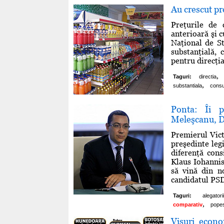
Au crescut pr
Preţurile de
anterioară şi 
Naţional de St
substanţială,
pentru direcţia
,
Taguri:
directia
,
substantiala
cons
Ponta: Îi p
Meleşcanu, D
Premierul Vict
preşedinte leg
diferenţă cons
Klaus Iohannis
să vină din n
candidatul PSD
Taguri:
alegatorii
,
comparativ
pope
Visuri econ