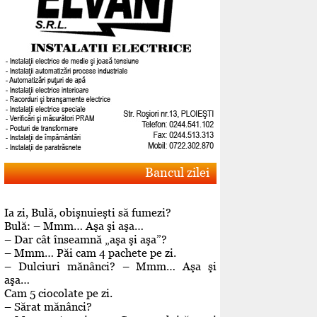
Bancul zilei
Ia zi, Bulă, obişnuieşti să fumezi?
Bulă: – Mmm… Aşa şi aşa…
– Dar cât înseamnă „aşa şi aşa”?
– Mmm… Păi cam 4 pachete pe zi.
– Dulciuri mănânci? – Mmm… Aşa şi
aşa…
Cam 5 ciocolate pe zi.
– Sărat mănânci?