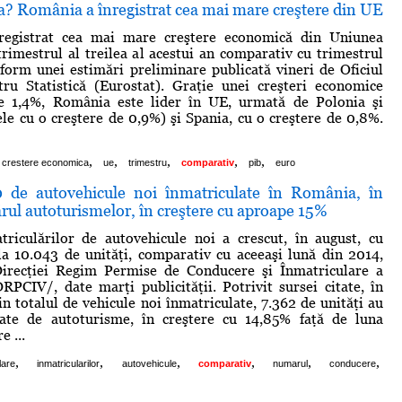
va? România a înregistrat cea mai mare creştere din UE
registrat cea mai mare creştere economică din Uniunea
rimestrul al treilea al acestui an comparativ cu trimestrul
form unei estimări preliminare publicată vineri de Oficiul
ru Statistică (Eurostat). Graţie unei creşteri economice
de 1,4%, România este lider în UE, urmată de Polonia şi
le cu o creştere de 0,9%) şi Spania, cu o creştere de 0,8%.
,
,
,
,
,
crestere economica
ue
trimestru
comparativ
pib
euro
 de autovehicule noi înmatriculate în România, în
ul autoturismelor, în creştere cu aproape 15%
riculărilor de autovehicule noi a crescut, în august, cu
a 10.043 de unităţi, comparativ cu aceeaşi lună din 2014,
Direcţiei Regim Permise de Conducere şi Înmatriculare a
RPCIV/, date marţi publicităţii. Potrivit sursei citate, în
in totalul de vehicule noi înmatriculate, 7.362 de unităţi au
tate de autoturisme, în creştere cu 14,85% faţă de luna
 ...
,
,
,
,
,
,
lare
inmatricularilor
autovehicule
comparativ
numarul
conducere