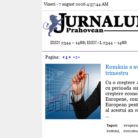
Vineri - 7 august 2026
4:57:45 AM
ISSN 2344 – 1488; ISSN–L 2344 – 1488
Pagina:
«
1
»
«2»
România a av
trimestru
Cu o creştere 
cu perioada si
creştere econo
Europene, conf
European pentr
al acestui an 
...
Taguri:
inregistra
,
institutul
executivu