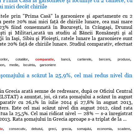
 Prima Casă la garsoniere şi locuinţe cu 2 camere, cu
 mici decât chiriile
itele prin "Prima Casă" la garsoniere şi apartamente cu 2
 peste 20% mai mici faţă de chiriile lunare, cea mai mare
 23% fiind consemnată în Bucureşti, în Crângaşi, Drumul
şti şi Militari,arată un studiu al Băncii Româneşti şi al
Şi în Iaşi, Sibiu şi Ploieşti, ratele lunare la garsoniere sunt
ste 20% faţă de chiriile lunare. Studiul comparativ, efectuat
,
,
,
,
,
,
,
orilor
cotatiilor
comparativ
bancii
cartierele
berceni
produse
,
,
,
mon
medie
locuinta
garsoniere
 şomajului a scăzut la 25,9%, cel mai redus nivel din
in Grecia arată semne de redresare, după ce Oficiul Central
(ELSTAT) a anunţat, joi, că rata şomajului a scăzut în august
parativ cu 26,1% în iulie 2014 şi 27,8% în august 2013,
ers. Este cel mai scăzut nivel din august 2012, când rata
itua la 25,5%. Cel mai ridicat nivel — 28% — s-a înregistrat
013. Rata şomajului în Grecia aproape s-a triplat de la ...
,
,
,
,
,
,
,
,
iv
consecutiv
debutul
greci
grecia
somajului
economia
scadere