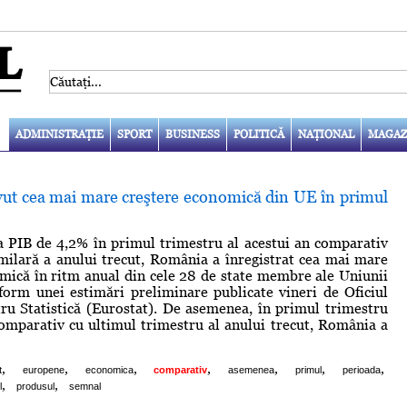
ADMINISTRAŢIE
SPORT
BUSINESS
POLITICĂ
NAŢIONAL
MAGAZ
ut cea mai mare creştere economică din UE în primul
a PIB de 4,2% în primul trimestru al acestui an comparativ
milară a anului trecut, România a înregistrat cea mai mare
mică în ritm anual din cele 28 de state membre ale Uniunii
orm unei estimări preliminare publicate vineri de Oficiul
u Statistică (Eurostat). De asemenea, în primul trimestru
comparativ cu ultimul trimestru al anului trecut, România a
,
,
,
,
,
,
,
t
europene
economica
comparativ
asemenea
primul
perioada
,
,
l
produsul
semnal