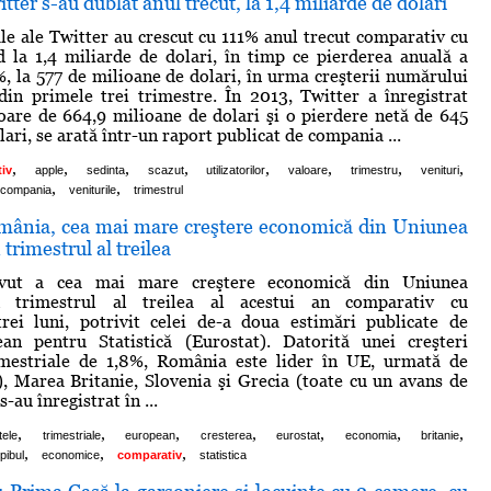
tter s-au dublat anul trecut, la 1,4 miliarde de dolari
ale ale Twitter au crescut cu 111% anul trecut comparativ cu
 la 1,4 miliarde de dolari, în timp ce pierderea anuală a
%, la 577 de milioane de dolari, în urma creşterii numărului
 din primele trei trimestre. În 2013, Twitter a înregistrat
loare de 664,9 milioane de dolari şi o pierdere netă de 645
ari, se arată într-un raport publicat de compania ...
,
,
,
,
,
,
,
,
iv
apple
sedinta
scazut
utilizatorilor
valoare
trimestru
venituri
,
,
compania
veniturile
trimestrul
mânia, cea mai mare creştere economică din Uniunea
trimestrul al treilea
vut a cea mai mare creştere economică din Uniunea
 trimestrul al treilea al acestui an comparativ cu
trei luni, potrivit celei de-a doua estimări publicate de
ean pentru Statistică (Eurostat). Datorită unei creşteri
mestriale de 1,8%, România este lider în UE, urmată de
, Marea Britanie, Slovenia şi Grecia (toate cu un avans de
-au înregistrat în ...
,
,
,
,
,
,
,
tele
trimestriale
european
cresterea
eurostat
economia
britanie
,
,
,
pibul
economice
comparativ
statistica