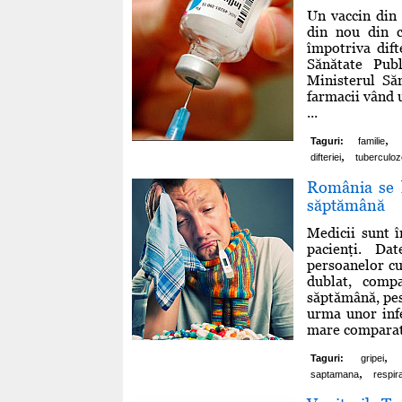
Un vaccin din 
din nou din c
împotriva dift
Sănătate Publ
Ministerul Săn
farmacii vând 
...
,
Taguri:
familie
,
difteriei
tuberculoz
România se l
săptămână
Medicii sunt î
pacienţi. Da
persoanelor cu 
dublat, comp
săptămână, pes
urma unor inf
mare comparati
,
Taguri:
gripei
,
saptamana
respira