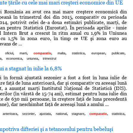
te ţările cu cele mai mari creşteri economice din UE
şi România au avut cea mai mare creştere economică din
eană în trimestrul doi din 2015, comparativ cu perioada
014, potrivit celei de-a doua estimări publicate, marţi, de
an pentru Statistică (Eurostat). În perioada aprilie - iunie
l Intern Brut a crescut în ritm anual cu 1,9% în Uniunea
 cu 1,5% în zona euro, în timp ce UE şi zona euro au
vans de ...
,
,
,
,
,
,
,
oficiul
marti
comparativ
malta
statistica
european
publicate
,
,
,
a
economica
uniunea
trimestrul
i a stagnat în iulie la 6,8%
 în formă ajustată sezonier a fost a fost în luna iulie de
re faţă de luna anterioară, dar şi comparativ cu aceeaşi lună
t, a anunţat marţi Institutul Naţional de Statistică (INS).
ilor (în vârstă de 15-74 ani), estimat pentru luna iulie din
te de 630 mii persoane, în creştere faţă de luna precedentă
ne), dar neschimbat faţă de aceeaşi lună a anului ...
,
,
,
,
,
,
,
anterioara
sezonier
ajustata
national
stagnare
comparativ
statistica
mpotriva difteriei şi a tetanosului pentru bebeluşi