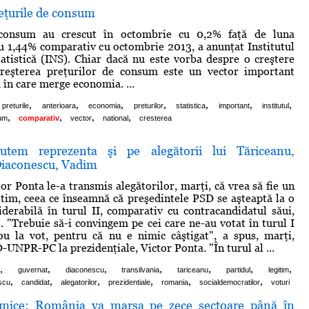
eţurile de consum
 consum au crescut în octombrie cu 0,2% faţă de luna
cu 1,44% comparativ cu octombrie 2013, a anunţat Institutul
atistică (INS). Chiar dacă nu este vorba despre o creştere
 creşterea preţurilor de consum este un vector important
 în care merge economia. ...
,
,
,
,
,
,
,
preturile
anterioara
economia
preturilor
statistica
important
institutul
,
,
,
,
um
comparativ
vector
national
cresterea
utem reprezenta şi pe alegătorii lui Tăriceanu,
iaconescu, Vadim
or Ponta le-a transmis alegătorilor, marţi, că vrea să fie un
itim, ceea ce înseamnă că preşedintele PSD se aşteaptă la o
iderabilă în turul II, comparativ cu contracandidatul săui,
. "Trebuie să-i convingem pe cei care ne-au votat în turul I
ou la vot, pentru că nu e nimic câştigat", a spus, marţi,
-UNPR-PC la prezidenţiale, Victor Ponta. "În turul al ...
,
,
,
,
,
,
,
guvernat
diaconescu
transilvania
tariceanu
partidul
legitim
,
,
,
,
,
,
scu
candidat
alegatorilor
prezidentiale
romania
socialdemocratilor
voturi
omice: România va marşa pe zece sectoare până în