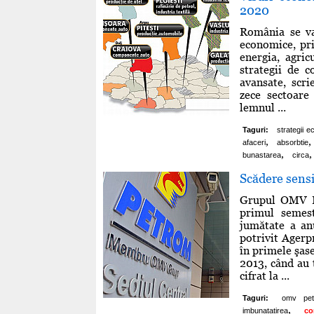
2020
România se va
economice, pri
energia, agric
strategii de c
avansate, scr
zece sectoare 
lemnul ...
Taguri:
strategii 
,
,
afaceri
absorbtie
,
,
bunastarea
circa
Scădere sens
Grupul OMV Pe
primul semes
jumătate a anu
potrivit Agerp
în primele şas
2013, când au t
cifrat la ...
Taguri:
omv pet
,
imbunatatirea
co