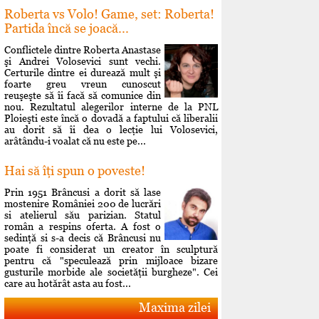
Roberta vs Volo! Game, set: Roberta!
Partida încă se joacă...
Conflictele dintre Roberta Anastase
şi Andrei Volosevici sunt vechi.
Certurile dintre ei durează mult şi
foarte greu vreun cunoscut
reuşeşte să îi facă să comunice din
nou. Rezultatul alegerilor interne de la PNL
Ploieşti este încă o dovadă a faptului că liberalii
au dorit să îi dea o lecţie lui Volosevici,
arâtându-i voalat că nu este pe...
Hai să îţi spun o poveste!
Prin 1951 Brâncusi a dorit să lase
mostenire României 200 de lucrări
si atelierul său parizian. Statul
român a respins oferta. A fost o
sedinţă si s-a decis că Brâncusi nu
poate fi considerat un creator în sculptură
pentru că "speculează prin mijloace bizare
gusturile morbide ale societăţii burgheze". Cei
care au hotărât asta au fost...
Maxima zilei