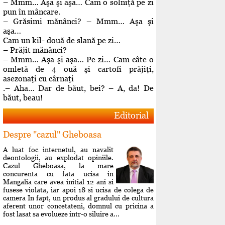
– Mmm… Aşa şi aşa… Cam o solniţă pe zi
pun în mâncare.
– Grăsimi mănânci? – Mmm… Aşa şi
aşa…
Cam un kil- două de slană pe zi…
– Prăjit mănânci?
– Mmm… Aşa şi aşa… Pe zi… Cam câte o
omletă de 4 ouă şi cartofi prăjiţi,
asezonaţi cu cârnaţi
.– Aha… Dar de băut, bei? – A, da! De
băut, beau!
Editorial
Despre "cazul" Gheboasa
A luat foc internetul, au navalit
deontologii, au explodat opiniile.
Cazul Gheboasa, la mare
concurenta cu fata ucisa in
Mangalia care avea initial 12 ani si
fusese violata, iar apoi 18 si ucisa de colega de
camera In fapt, un produs al gradului de cultura
aferent unor concetateni, domnul cu pricina a
fost lasat sa evolueze intr-o siluire a...