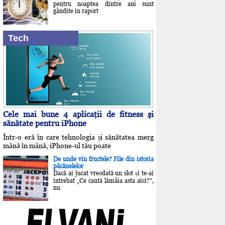
pentru noaptea dintre ani sunt
gândite în raport
Tech
Cele mai bune 4 aplicaţii de fitness şi
sănătate pentru iPhone
Într-o eră în care tehnologia și sănătatea merg
mână în mână, iPhone-ul tău poate
De unde vin fructele? File din istoria
păcănelelor
Dacă ai jucat vreodată un slot și te-ai
întrebat „Ce caută lămâia asta aici?”,
nu