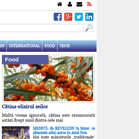
IN
INTERNATIONAL
FOOD
TECH
Food
Cătina-elixirul zeilor
Multă vreme ignorată, cătina este recunoscută
astăzi drept unul dintre cele mai
MENIUL de REVELION în lume: ce
alimente aduc noroc în Anul Nou
Mai toate mâncărurile „tradiţionale”