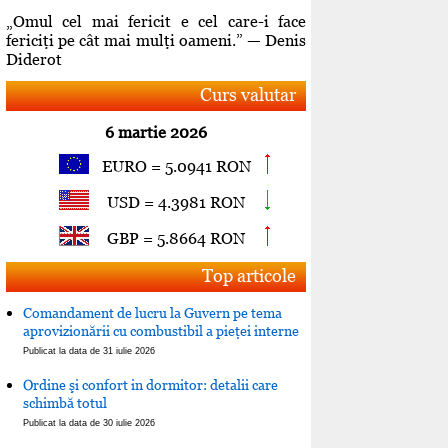
„Omul cel mai fericit e cel care-i face
fericiţi pe cât mai mulţi oameni.” — Denis
Diderot
Curs valutar
6 martie 2026
EURO = 5.0941 RON
USD = 4.3981 RON
GBP = 5.8664 RON
Top articole
Comandament de lucru la Guvern pe tema
aprovizionării cu combustibil a pieţei interne
Publicat la data de 31 iulie 2026
Ordine şi confort in dormitor: detalii care
schimbă totul
Publicat la data de 30 iulie 2026