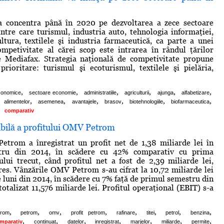
 concentra până în 2020 pe dezvoltarea a zece sectoare
ntre care turismul, industria auto, tehnologia informaţiei,
ultura, textilele şi industria farmaceutică, ca parte a unei
ompetivitate al cărei scop este intrarea în rândul ţărilor
ie Mediafax. Strategia naţională de competivitate propune
prioritare: turismul şi ecoturismul, textilele şi pielăria,
,
,
,
,
,
,
economice
sectoare economie
administratiile
agriculturii
ajunga
alfabetizare
,
,
,
,
,
,
alimentelor
asemenea
avantajele
brasov
biotehnologiile
biofarmaceutica
comparativ
ibilă a profitului OMV Petrom
trom a înregistrat un profit net de 1,38 miliarde lei în
tru din 2014, în scădere cu 42% comparativ cu prima
lui trecut, când profitul net a fost de 2,39 miliarde lei,
res. Vânzările OMV Petrom s-au cifrat la 10,72 miliarde lei
e luni din 2014, în scădere cu 7% faţă de primul semestru din
otalizat 11,576 miliarde lei. Profitul operaţional (EBIT) s-a
,
,
,
,
,
,
,
,
rom
petrom
omv
profit petrom
rafinare
titei
petrol
benzina
,
,
,
,
,
,
,
mparativ
continuat
datelor
inregistrat
marjelor
miliarde
permite