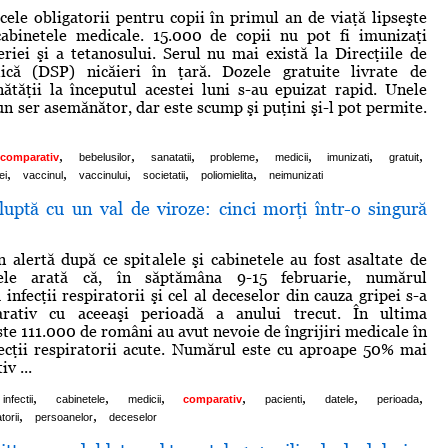
cele obligatorii pentru copii în primul an de viaţă lipseşte
abinetele medicale. 15.000 de copii nu pot fi imunizaţi
eriei şi a tetanosului. Serul nu mai există la Direcţiile de
ică (DSP) nicăieri în ţară. Dozele gratuite livrate de
ătăţii la începutul acestei luni s-au epuizat rapid. Unele
un ser asemănător, dar este scump şi puţini şi-l pot permite.
,
,
,
,
,
,
,
comparativ
bebelusilor
sanatatii
probleme
medicii
imunizati
gratuit
,
,
,
,
,
ei
vaccinul
vaccinului
societatii
poliomielita
neimunizati
uptă cu un val de viroze: cinci morţi într-o singură
n alertă după ce spitalele şi cabinetele au fost asaltate de
tele arată că, în săptămâna 9-15 februarie, numărul
infecţii respiratorii şi cel al deceselor din cauza gripei s-a
arativ cu aceeaşi perioadă a anului trecut. În ultima
te 111.000 de români au avut nevoie de îngrijiri medicale în
ecţii respiratorii acute. Numărul este cu aproape 50% mai
v ...
,
,
,
,
,
,
,
infectii
cabinetele
medicii
comparativ
pacienti
datele
perioada
,
,
torii
persoanelor
deceselor