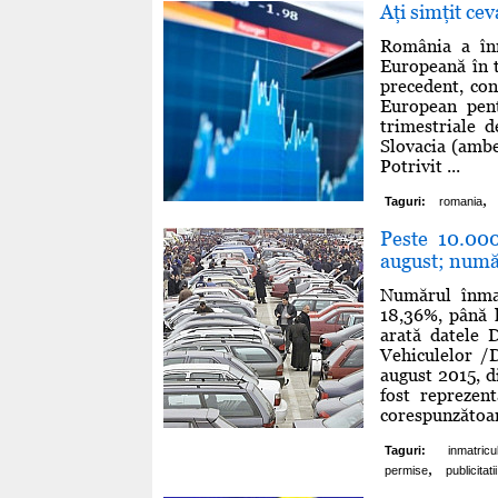
Aţi simţit ce
România a în
Europeană în t
precedent, con
European pent
trimestriale 
Slovacia (ambe
Potrivit ...
,
Taguri:
romania
Peste 10.000
august; număr
Numărul înmat
18,36%, până l
arată datele 
Vehiculelor /D
august 2015, d
fost reprezen
corespunzătoare
Taguri:
inmatricu
,
permise
publicitatii