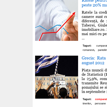
Ratele pentru
peste 20% mai
Ratele la cred
camere sunt cu
diferenţă, de
Taberei, Giule
imobiliare.ro. 
mai mici cu pe
...
Taguri:
cumparat
,
romanesti
panteli
Grecia: Rata
august 2012
Piaţa muncii d
de Statistică 
la 25,9%, com
transmite Reut
şomajului se s
în septembrie 2
Taguri:
comparat
,
tinerilor
persoane