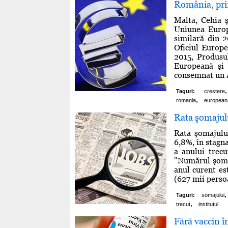
România, prin
Malta, Cehia 
Uniunea Europ
similară din 2
Oficiul Europe
2015, Produsu
Europeană şi
consemnat un a
,
Taguri:
crestere
,
romania
european
Rata şomajulu
Rata şomajului
6,8%, în stagna
a anului trecu
"Numărul şomer
anul curent es
(627 mii persoa
,
Taguri:
somajului
,
trecut
institutul
Fără vaccin î