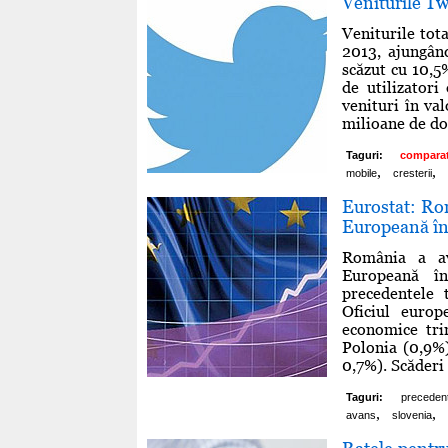
Veniturile Twi
Veniturile tot
2013, ajungând
scăzut cu 10,5
de utilizatori
venituri în va
milioane de dol
Taguri:
comparat
,
,
mobile
cresterii
Eurostat: Ro
Europeană în 
România a a
Europeană în
precedentele 
Oficiul europ
economice tri
Polonia (0,9%)
0,7%). Scăderi s
Taguri:
preceden
,
,
avans
slovenia