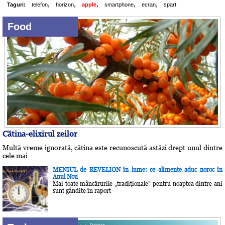
,
,
,
,
,
Taguri:
telefon
horizon
apple
smartphone
ecran
spart
Food
Cătina-elixirul zeilor
Multă vreme ignorată, cătina este recunoscută astăzi drept unul dintre
cele mai
MENIUL de REVELION în lume: ce alimente aduc noroc în
Anul Nou
Mai toate mâncărurile „tradiţionale” pentru noaptea dintre ani
sunt gândite în raport