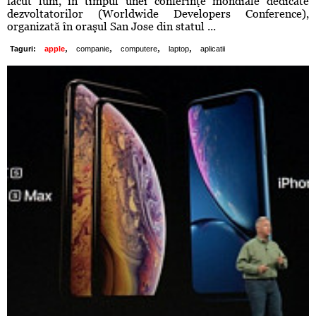
făcut luni, în timpul unei conferinţe mondiale dedicate
dezvoltatorilor (Worldwide Developers Conference),
organizată în oraşul San Jose din statul ...
,
,
,
,
Taguri:
apple
companie
computere
laptop
aplicatii