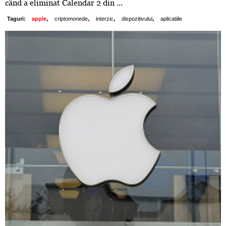
când a eliminat Calendar 2 din ...
,
,
,
,
Taguri:
apple
criptomonede
interzic
dispozitivului
aplicatiile