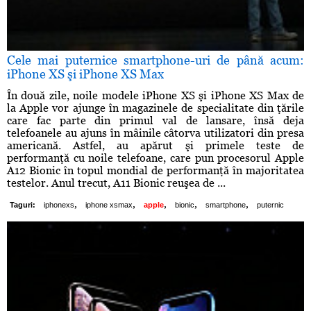
Cele mai puternice smartphone-uri de până acum:
iPhone XS şi iPhone XS Max
În două zile, noile modele iPhone XS şi iPhone XS Max de
la Apple vor ajunge în magazinele de specialitate din ţările
care fac parte din primul val de lansare, însă deja
telefoanele au ajuns în mâinile câtorva utilizatori din presa
americană. Astfel, au apărut şi primele teste de
performanţă cu noile telefoane, care pun procesorul Apple
A12 Bionic în topul mondial de performanţă în majoritatea
testelor. Anul trecut, A11 Bionic reuşea de ...
,
,
,
,
,
Taguri:
iphonexs
iphone xsmax
apple
bionic
smartphone
puternic