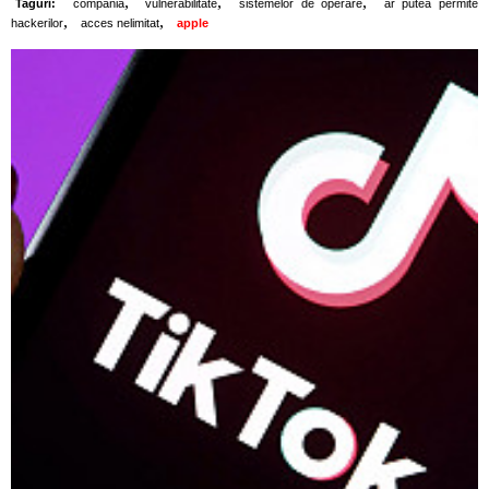
,
,
,
Taguri:
compania
vulnerabilitate
sistemelor de operare
ar putea permite
,
,
hackerilor
acces nelimitat
apple