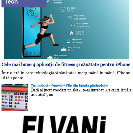
Tech
Cele mai bune 4 aplicaţii de fitness şi sănătate pentru iPhone
Într-o eră în care tehnologia și sănătatea merg mână în mână, iPhone-
ul tău poate
De unde vin fructele? File din istoria păcănelelor
Dacă ai jucat vreodată un slot și te-ai întrebat „Ce caută lămâia
asta aici?”, nu