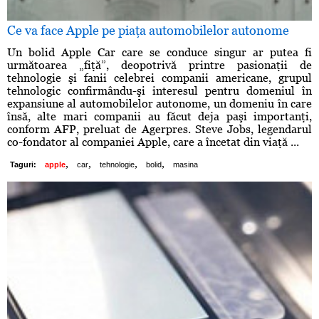
Ce va face Apple pe piaţa automobilelor autonome
Un bolid Apple Car care se conduce singur ar putea fi
următoarea „fiţă”, deopotrivă printre pasionaţii de
tehnologie şi fanii celebrei companii americane, grupul
tehnologic confirmându-şi interesul pentru domeniul în
expansiune al automobilelor autonome, un domeniu în care
însă, alte mari companii au făcut deja paşi importanţi,
conform AFP, preluat de Agerpres. Steve Jobs, legendarul
co-fondator al companiei Apple, care a încetat din viaţă ...
,
,
,
,
Taguri:
apple
car
tehnologie
bolid
masina