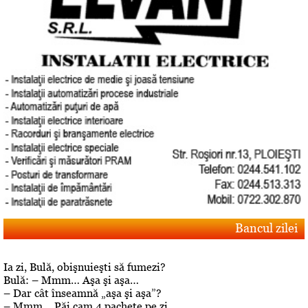
Bancul zilei
Ia zi, Bulă, obişnuieşti să fumezi?
Bulă: – Mmm… Aşa şi aşa…
– Dar cât înseamnă „aşa şi aşa”?
– Mmm… Păi cam 4 pachete pe zi.