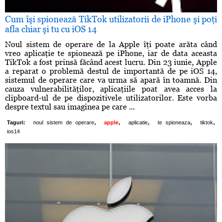
Cum îşi spionează TikTok utilizatorii de iPhone şi poţi
afla chiar şi tu cu iOS 14
Noul sistem de operare de la Apple îţi poate arăta când
vreo aplicaţie te spionează pe iPhone, iar de data aceasta
TikTok a fost prinsă făcând acest lucru. Din 23 iunie, Apple
a reparat o problemă destul de importantă de pe iOS 14,
sistemul de operare care va urma să apară în toamnă. Din
cauza vulnerabilităţilor, aplicaţiile poat avea acces la
clipboard-ul de pe dispozitivele utilizatorilor. Este vorba
despre textul sau imaginea pe care ...
,
,
,
,
,
Taguri:
noul sistem de operare
apple
aplicatie
te spioneaza
tiktok
ios14