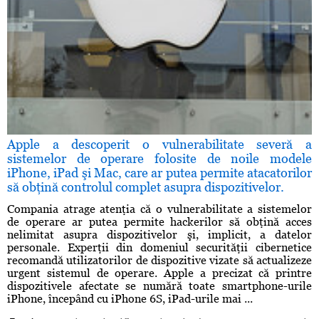
Apple a descoperit o vulnerabilitate severă a
sistemelor de operare folosite de noile modele
iPhone, iPad şi Mac, care ar putea permite atacatorilor
să obţină controlul complet asupra dispozitivelor.
Compania atrage atenţia că o vulnerabilitate a sistemelor
de operare ar putea permite hackerilor să obţină acces
nelimitat asupra dispozitivelor şi, implicit, a datelor
personale. Experţii din domeniul securităţii cibernetice
recomandă utilizatorilor de dispozitive vizate să actualizeze
urgent sistemul de operare. Apple a precizat că printre
dispozitivele afectate se numără toate smartphone-urile
iPhone, începând cu iPhone 6S, iPad-urile mai ...