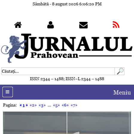
Sâmbătă - 8 august 2026
6:06:23 PM
ISSN 2344 – 1488; ISSN–L 2344 – 1488
Meniu
Pagina:
«
1
»
«2»
«3»
...
«5»
«6»
«7»