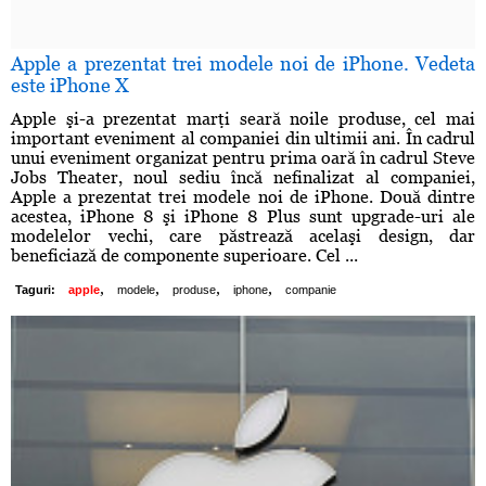
Apple a prezentat trei modele noi de iPhone. Vedeta
este iPhone X
Apple şi-a prezentat marţi seară noile produse, cel mai
important eveniment al companiei din ultimii ani. În cadrul
unui eveniment organizat pentru prima oară în cadrul Steve
Jobs Theater, noul sediu încă nefinalizat al companiei,
Apple a prezentat trei modele noi de iPhone. Două dintre
acestea, iPhone 8 şi iPhone 8 Plus sunt upgrade-uri ale
modelelor vechi, care păstrează acelaşi design, dar
beneficiază de componente superioare. Cel ...
,
,
,
,
Taguri:
apple
modele
produse
iphone
companie