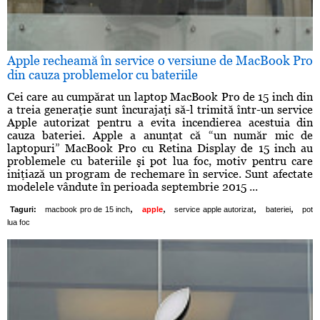
Apple recheamă în service o versiune de MacBook Pro
din cauza problemelor cu bateriile
Cei care au cumpărat un laptop MacBook Pro de 15 inch din
a treia generaţie sunt încurajaţi să-l trimită într-un service
Apple autorizat pentru a evita incendierea acestuia din
cauza bateriei. Apple a anunţat că “un număr mic de
laptopuri” MacBook Pro cu Retina Display de 15 inch au
problemele cu bateriile şi pot lua foc, motiv pentru care
iniţiază un program de rechemare în service. Sunt afectate
modelele vândute în perioada septembrie 2015 ...
,
,
,
,
Taguri:
macbook pro de 15 inch
apple
service apple autorizat
bateriei
pot
lua foc