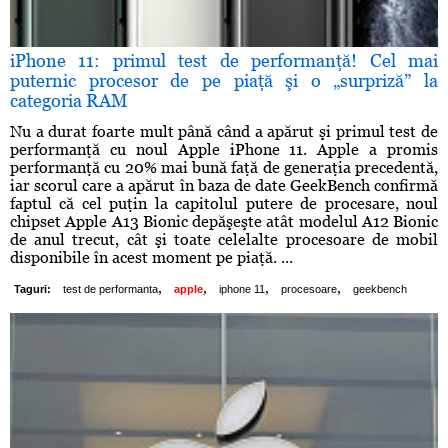
iPhone 11: primul test de performanţă! Cel mai
puternic procesor de pe piaţă şi o „surpriză” la
categoria RAM
Nu a durat foarte mult până când a apărut şi primul test de
performanţă cu noul Apple iPhone 11. Apple a promis
performanţă cu 20% mai bună faţă de generaţia precedentă,
iar scorul care a apărut în baza de date GeekBench confirmă
faptul că cel puţin la capitolul putere de procesare, noul
chipset Apple A13 Bionic depăşeşte atât modelul A12 Bionic
de anul trecut, cât şi toate celelalte procesoare de mobil
disponibile în acest moment pe piaţă. ...
,
,
,
,
Taguri:
test de performanta
apple
iphone 11
procesoare
geekbench