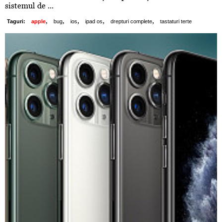
sistemul de ...
,
,
,
,
,
Taguri:
apple
bug
ios
ipad os
drepturi complete
tastaturi terte