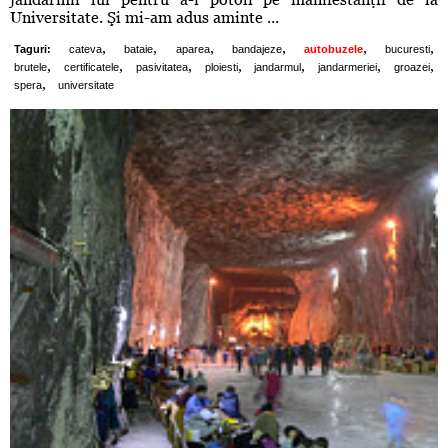
Universitate. Şi mi-am adus aminte ...
,
,
,
,
,
,
Taguri:
cateva
bataie
aparea
bandajeze
autobuzele
bucuresti
,
,
,
,
,
,
,
brutele
certificatele
pasivitatea
ploiesti
jandarmul
jandarmeriei
groazei
,
spera
universitate