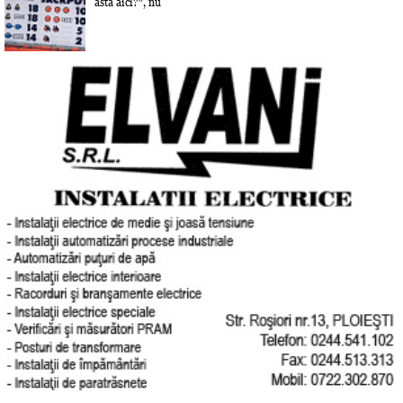
asta aici?”, nu