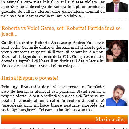
in Mangalia care avea initial 12 ani si fusese violata, iar
apoi 18 si ucisa de colega de camera In fapt, un produs al
gradului de cultura aferent unor concetateni, domnul cu
pricina a fost lasat sa evolueze intr-o siluire a...
Roberta vs Volo! Game, set: Roberta! Partida încă se
joacă...
Conflictele dintre Roberta Anastase şi Andrei Volosevici
sunt vechi. Certurile dintre ei durează mult şi foarte greu
vreun cunoscut reuşeşte să îi facă să comunice din nou.
Rezultatul alegerilor interne de la PNL Ploieşti este încă o
dovadă a faptului că liberalii au dorit să îi dea o lecţie lui
Volosevici, arâtându-i voalat că nu este pe...
Hai să îţi spun o poveste!
Prin 1951 Brâncusi a dorit să lase mostenire României
200 de lucrări si atelierul său parizian. Statul român a
respins oferta. A fost o sedinţă si s-a decis că Brâncusi nu
poate fi considerat un creator în sculptură pentru că
"speculează prin mijloace bizare gusturile morbide ale
societăţii burgheze". Cei care au hotărât asta au fost...
Maxima zilei