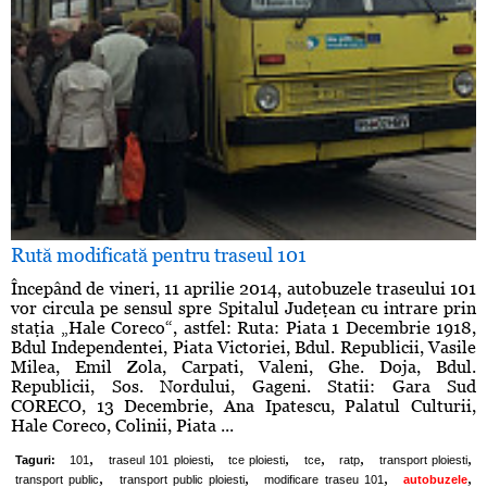
Rută modificată pentru traseul 101
Începând de vineri, 11 aprilie 2014, autobuzele traseului 101
vor circula pe sensul spre Spitalul Judeţean cu intrare prin
staţia „Hale Coreco“, astfel: Ruta: Piata 1 Decembrie 1918,
Bdul Independentei, Piata Victoriei, Bdul. Republicii, Vasile
Milea, Emil Zola, Carpati, Valeni, Ghe. Doja, Bdul.
Republicii, Sos. Nordului, Gageni. Statii: Gara Sud
CORECO, 13 Decembrie, Ana Ipatescu, Palatul Culturii,
Hale Coreco, Colinii, Piata ...
,
,
,
,
,
,
Taguri:
101
traseul 101 ploiesti
tce ploiesti
tce
ratp
transport ploiesti
,
,
,
,
transport public
transport public ploiesti
modificare traseu 101
autobuzele