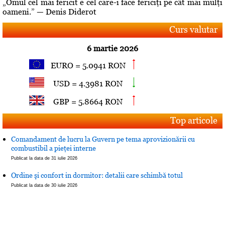
„Omul cel mai fericit e cel care-i face fericiţi pe cât mai mulţi
oameni.” — Denis Diderot
Curs valutar
6 martie 2026
EURO = 5.0941 RON
USD = 4.3981 RON
GBP = 5.8664 RON
Top articole
Comandament de lucru la Guvern pe tema aprovizionării cu
combustibil a pieţei interne
Publicat la data de 31 iulie 2026
Ordine şi confort in dormitor: detalii care schimbă totul
Publicat la data de 30 iulie 2026