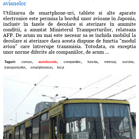
avianelor
Utilizarea de smartphone-uri, tablete si alte aparate
electronice este permisa la bordul unor avioane în Japonia,
inclusiv în fazele de decolare si aterizare în anumite
conditii, a anuntat Ministerul Transporturilor, relateaza
AFP. De acum nu mai este necesar sa se închida mobilul la
decolare si aterizare daca acesta dispune de functia "modul
avion" care întrerupe transmisia. Totodata, cu exceptia
unor norme diferite ale companiilor, de acum ...
,
,
,
,
,
,
Taguri:
comun
autobuzele
companiilor
functia
metroul
survine
,
,
transporturilor
smartphoneuri
locul