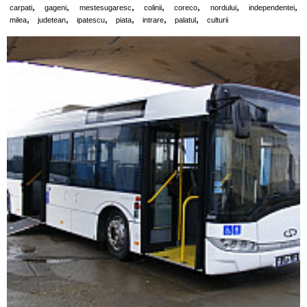
,
,
,
,
,
,
,
carpati
gageni
mestesugaresc
colinii
coreco
nordului
independentei
,
,
,
,
,
,
milea
judetean
ipatescu
piata
intrare
palatul
culturii