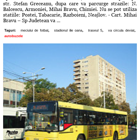
str. Stefan Greceanu, dupa care va parcurge strazile: N.
Balcescu, Armoniei, Mihai Bravu, Chimiei. Nu se pot utiliza
statiile: Postei, Tabacarie, Razboieni, Neajlov. - Cart. Mihai
Bravu – Sp Judetean va ...
,
,
,
,
Taguri:
meciului de fotbal
stadionul ilie oana
traseul 5
va circula deviat
autobuzele