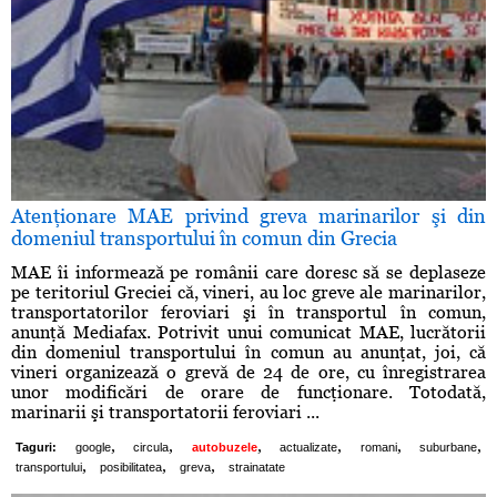
Atenţionare MAE privind greva marinarilor şi din
domeniul transportului în comun din Grecia
MAE îi informează pe românii care doresc să se deplaseze
pe teritoriul Greciei că, vineri, au loc greve ale marinarilor,
transportatorilor feroviari şi în transportul în comun,
anunţă Mediafax. Potrivit unui comunicat MAE, lucrătorii
din domeniul transportului în comun au anunţat, joi, că
vineri organizează o grevă de 24 de ore, cu înregistrarea
unor modificări de orare de funcţionare. Totodată,
marinarii şi transportatorii feroviari ...
,
,
,
,
,
,
Taguri:
google
circula
autobuzele
actualizate
romani
suburbane
,
,
,
transportului
posibilitatea
greva
strainatate