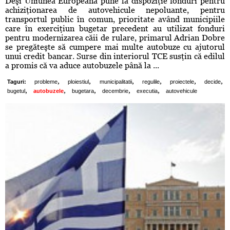
Deşi Uniunea Europeană pune la dispoziţie fonduri pentru
achiziţionarea de autovehicule nepoluante, pentru
transportul public în comun, prioritate având municipiile
care în exerciţiun bugetar precedent au utilizat fonduri
pentru modernizarea căii de rulare, primarul Adrian Dobre
se pregăteşte să cumpere mai multe autobuze cu ajutorul
unui credit bancar. Surse din interiorul TCE susţin că edilul
a promis că va aduce autobuzele până la ...
,
,
,
,
,
,
Taguri:
probleme
ploiestiul
municipalitatii
regulile
proiectele
decide
,
,
,
,
,
bugetul
autobuzele
bugetara
decembrie
executia
autovehicule