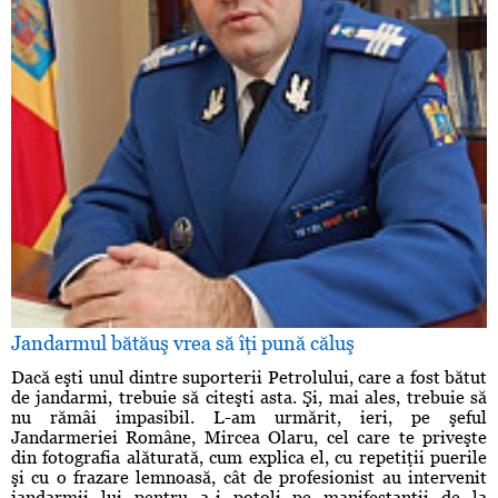
Jandarmul bătăuş vrea să îţi pună căluş
Dacă eşti unul dintre suporterii Petrolului, care a fost bătut
de jandarmi, trebuie să citeşti asta. Şi, mai ales, trebuie să
nu rămâi impasibil. L-am urmărit, ieri, pe şeful
Jandarmeriei Române, Mircea Olaru, cel care te priveşte
din fotografia alăturată, cum explica el, cu repetiţii puerile
şi cu o frazare lemnoasă, cât de profesionist au intervenit
jandarmii lui pentru a-i potoli pe manifestanţii de la