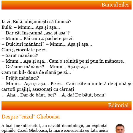
Bancul zilei
Ia zi, Bulă, obişnuieşti să fumezi?
Bulă: – Mmm… Aşa şi aşa…
– Dar cât înseamnă „aşa şi aşa”?
– Mmm… Păi cam 4 pachete pe zi.
– Dulciuri mănânci? – Mmm… Aşa şi aşa…
Cam 5 ciocolate pe zi.
– Sărat mănânci?
– Mmm… Aşa şi aşa… Cam o solniţă pe zi pun în mâncare.
– Grăsimi mănânci? – Mmm… Aşa şi aşa…
Cam un kil- două de slană pe zi…
– Prăjit mănânci?
– Mmm… Aşa şi aşa… Pe zi… Cam câte o omletă de 4 ouă şi
cartofi prăjiţi, asezonaţi cu cârnaţi
.– Aha… Dar de băut, bei? – A, da! De băut, beau!
Editorial
Despre "cazul" Gheboasa
A luat foc internetul, au navalit deontologii, au explodat
opiniile. Cazul Gheboasa, la mare concurenta cu fata ucisa