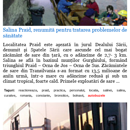
Salina Praid, renumită pentru tratarea problemelor de
sănătate
Localitatea Praid este aşezată în jurul Dealului Sării,
denumit şi Spatele Sării care ascunde cel mai bogat
zăcământ de sare din ţară, cu o adâncime de 2,7- 3 km.
Salina se află în bazinul munţilor Gurghiului, formând
triunghiul Praid – Ocna de Jos – Ocna de Sus. Zăcămintele
de sare din Transilvania s-au format cu 13,5 milioane de
aniîn urmă, într-o mare cu adâncime redusă şi sub un
climat tropical, foarte cald. Primele exploatări de sare ...
,
,
,
,
,
,
,
Taguri:
reactioneaza
praid
practica
personalul
locatia
salinei
salina
,
,
,
,
,
curative
romania
constante
bronsitice
bolnavii
autobuzele