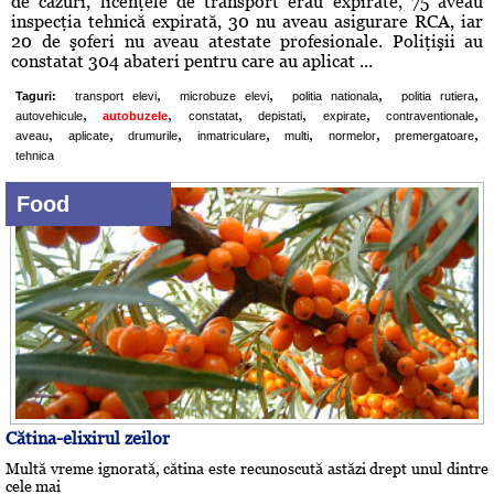
de cazuri, licenţele de transport erau expirate, 75 aveau
inspecţia tehnică expirată, 30 nu aveau asigurare RCA, iar
20 de şoferi nu aveau atestate profesionale. Poliţişii au
constatat 304 abateri pentru care au aplicat ...
,
,
,
,
Taguri:
transport elevi
microbuze elevi
politia nationala
politia rutiera
,
,
,
,
,
,
autovehicule
autobuzele
constatat
depistati
expirate
contraventionale
,
,
,
,
,
,
,
aveau
aplicate
drumurile
inmatriculare
multi
normelor
premergatoare
tehnica
Food
Cătina-elixirul zeilor
Multă vreme ignorată, cătina este recunoscută astăzi drept unul dintre
cele mai