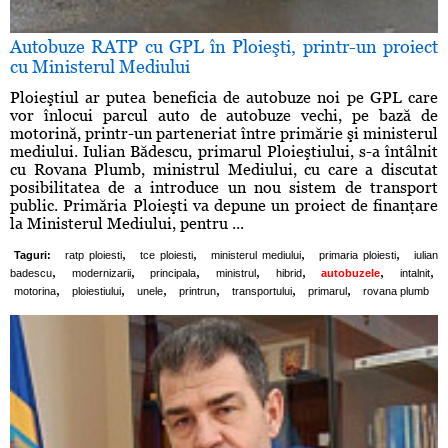
Autobuze RATP cu GPL în Ploieşti, printr-un proiect
cu Ministerul Mediului
Ploieştiul ar putea beneficia de autobuze noi pe GPL care
vor înlocui parcul auto de autobuze vechi, pe bază de
motorină, printr-un parteneriat între primărie şi ministerul
mediului. Iulian Bădescu, primarul Ploieştiului, s-a întâlnit
cu Rovana Plumb, ministrul Mediului, cu care a discutat
posibilitatea de a introduce un nou sistem de transport
public. Primăria Ploieşti va depune un proiect de finanţare
la Ministerul Mediului, pentru ...
,
,
,
,
Taguri:
ratp ploiesti
tce ploiesti
ministerul mediului
primaria ploiesti
iulian
,
,
,
,
,
,
,
badescu
modernizarii
principala
ministrul
hibrid
autobuzele
intalnit
,
,
,
,
,
,
motorina
ploiestiului
unele
printrun
transportului
primarul
rovana plumb