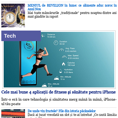
MENIUL de REVELION în lume: ce alimente aduc noroc în
Anul Nou
Mai toate mâncărurile „tradiţionale” pentru noaptea dintre ani
sunt gândite în raport
Tech
Cele mai bune 4 aplicaţii de fitness şi sănătate pentru iPhone
Într-o eră în care tehnologia și sănătatea merg mână în mână, iPhone-
ul tău poate
De unde vin fructele? File din istoria păcănelelor
Dacă ai jucat vreodată un slot și te-ai întrebat „Ce caută lămâia