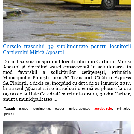
Cursele traseului 39 suplimentate pentru locuitorii
Cartierului Mitică Apostol
Dorind să vină în sprijinul locuitorilor din Cartierul Mitică
Apostol şi dovedind astfel consecvenţă în soluţionarea în
mod favorabil a solicitărilor cetăţeneşti, Primăria
Municipiului Ploieşti, prin SC Transport Călători Express
SA Ploieşti, a decis ca, începând cu data de 11 ianuarie 2017,
la traseul 39barat să se introducă o cursă cu plecare la ora
09.00 de la Hale Catedrală şi retur la ora 09.30 din Cartier,
anunta municipalitatea ...
,
,
,
,
,
,
Taguri:
traseu
suplimentat
cartier
mitica apostol
autobuzele
primarie
ploiesti