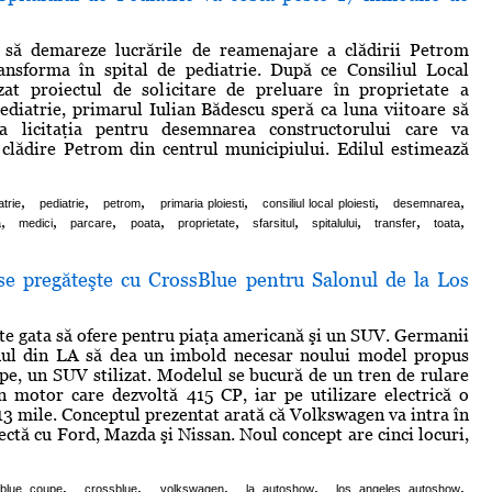
 să demareze lucrările de reamenajare a clădirii Petrom
ansforma în spital de pediatrie. După ce Consiliul Local
izat proiectul de solicitare de preluare în proprietate a
pediatrie, primarul Iulian Bădescu speră ca luna viitoare să
a licitaţia pentru desemnarea constructorului care va
clădire Petrom din centrul municipiului. Edilul estimează
,
,
,
,
,
,
atrie
pediatrie
petrom
primaria ploiesti
consiliul local ploiesti
desemnarea
,
,
,
,
,
,
,
,
,
a
medici
parcare
poata
proprietate
sfarsitul
spitalului
transfer
toata
e pregăteşte cu CrossBlue pentru Salonul de la Los
e gata să ofere pentru piaţa americană şi un SUV. Germanii
nul din LA să dea un imbold necesar noului model propus
e, un SUV stilizat. Modelul se bucură de un tren de rulare
n motor care dezvoltă 415 CP, iar pe utilizare electrică o
3 mile. Conceptul prezentat arată că Volkswagen va intra în
ectă cu Ford, Mazda şi Nissan. Noul concept are cinci locuri,
,
,
,
,
,
blue coupe
crossblue
volkswagen
la autoshow
los angeles autoshow