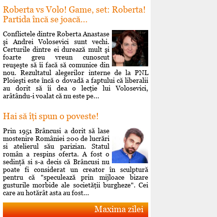
Roberta vs Volo! Game, set: Roberta!
Partida încă se joacă...
Conflictele dintre Roberta Anastase
şi Andrei Volosevici sunt vechi.
Certurile dintre ei durează mult şi
foarte greu vreun cunoscut
reuşeşte să îi facă să comunice din
nou. Rezultatul alegerilor interne de la PNL
Ploieşti este încă o dovadă a faptului că liberalii
au dorit să îi dea o lecţie lui Volosevici,
arâtându-i voalat că nu este pe...
Hai să îţi spun o poveste!
Prin 1951 Brâncusi a dorit să lase
mostenire României 200 de lucrări
si atelierul său parizian. Statul
român a respins oferta. A fost o
sedinţă si s-a decis că Brâncusi nu
poate fi considerat un creator în sculptură
pentru că "speculează prin mijloace bizare
gusturile morbide ale societăţii burgheze". Cei
care au hotărât asta au fost...
Maxima zilei