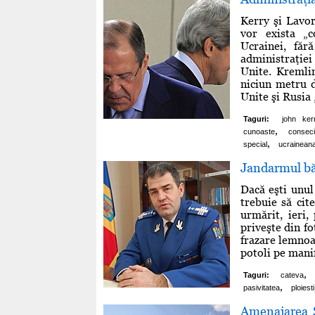
Kerry şi Lavor
vor exista „c
Ucrainei, făr
administraţiei
Unite. Kremlin
niciun metru d
Unite şi Rusia „
Taguri:
john ker
,
cunoaste
conseci
,
special
ucrainean
Jandarmul băt
Dacă eşti unul
trebuie să cit
urmărit, ieri
priveşte din fo
frazare lemnoas
potoli pe manif
,
Taguri:
cateva
,
pasivitatea
ploiesti
Amenajarea S