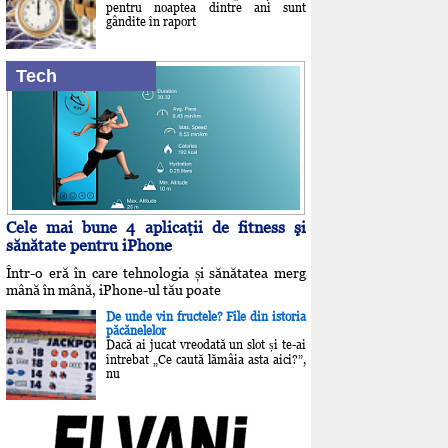
pentru noaptea dintre ani sunt
gândite în raport
Tech
Cele mai bune 4 aplicaţii de fitness şi
sănătate pentru iPhone
Într-o eră în care tehnologia și sănătatea merg
mână în mână, iPhone-ul tău poate
De unde vin fructele? File din istoria
păcănelelor
Dacă ai jucat vreodată un slot și te-ai
întrebat „Ce caută lămâia asta aici?”,
nu