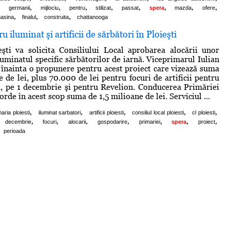
,
,
,
,
,
,
,
,
,
germanii
mijlociu
pentru
stilizat
passat
spera
mazda
ofere
,
,
,
asina
finalul
construita
chattanooga
 iluminat şi artificii de sărbători în Ploieşti
şti va solicita Consiliului Local aprobarea alocării unor
uminatul specific sărbătorilor de iarnă. Viceprimarul Iulian
înainta o propunere pentru acest proiect care vizează suma
 de lei, plus 70.000 de lei pentru focuri de artificii pentru
, pe 1 decembrie şi pentru Revelion. Conducerea Primăriei
corde în acest scop suma de 1,5 milioane de lei. Serviciul ...
,
,
,
,
,
maria ploiesti
iluminat sarbatori
artificii ploiesti
consiliul local ploiesti
cl ploiesti
,
,
,
,
,
,
,
decembrie
focuri
alocarii
gospodarire
primariei
spera
proiect
perioada