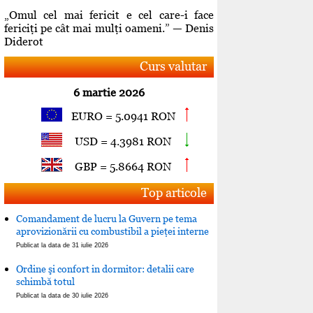
„Omul cel mai fericit e cel care-i face
fericiţi pe cât mai mulţi oameni.” — Denis
Diderot
Curs valutar
6 martie 2026
EURO = 5.0941 RON
USD = 4.3981 RON
GBP = 5.8664 RON
Top articole
Comandament de lucru la Guvern pe tema
aprovizionării cu combustibil a pieţei interne
Publicat la data de 31 iulie 2026
Ordine şi confort in dormitor: detalii care
schimbă totul
Publicat la data de 30 iulie 2026