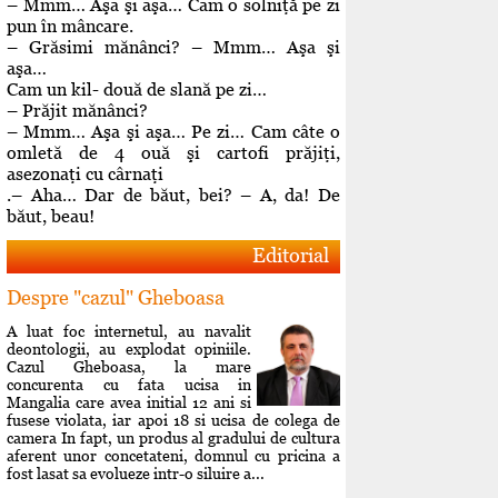
– Mmm… Aşa şi aşa… Cam o solniţă pe zi
pun în mâncare.
– Grăsimi mănânci? – Mmm… Aşa şi
aşa…
Cam un kil- două de slană pe zi…
– Prăjit mănânci?
– Mmm… Aşa şi aşa… Pe zi… Cam câte o
omletă de 4 ouă şi cartofi prăjiţi,
asezonaţi cu cârnaţi
.– Aha… Dar de băut, bei? – A, da! De
băut, beau!
Editorial
Despre "cazul" Gheboasa
A luat foc internetul, au navalit
deontologii, au explodat opiniile.
Cazul Gheboasa, la mare
concurenta cu fata ucisa in
Mangalia care avea initial 12 ani si
fusese violata, iar apoi 18 si ucisa de colega de
camera In fapt, un produs al gradului de cultura
aferent unor concetateni, domnul cu pricina a
fost lasat sa evolueze intr-o siluire a...