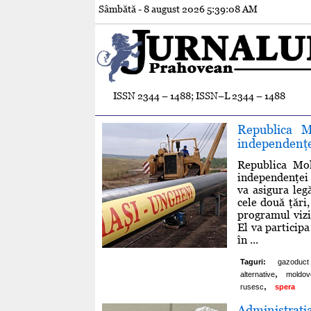
Sâmbătă - 8 august 2026
5:39:09 AM
ISSN 2344 – 1488; ISSN–L 2344 – 1488
Republica M
independenţ
Republica Mo
independenţei 
va asigura leg
cele două ţări
programul viz
El va particip
în ...
Taguri:
gazoduct
,
alternative
moldov
,
rusesc
spera
Administraţia