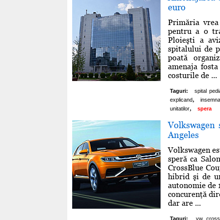
euro
Primăria vrea
pentru a o tr
Ploieşti a av
spitalului de 
poată organiz
amenaja fosta 
costurile de ...
Taguri:
spital pedi
,
explicand
insemn
,
unitatilor
spera
Volkswagen s
Angeles
Volkswagen est
speră ca Salo
CrossBlue Coup
hibrid şi de u
autonomie de 1
concurenţă dir
dar are ...
Taguri:
vw cross