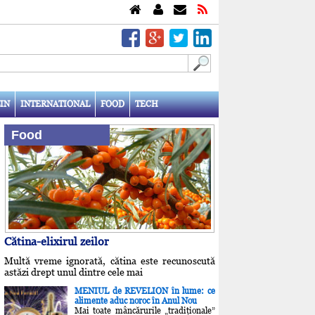
IN
INTERNATIONAL
FOOD
TECH
Food
Cătina-elixirul zeilor
Multă vreme ignorată, cătina este recunoscută
astăzi drept unul dintre cele mai
MENIUL de REVELION în lume: ce
alimente aduc noroc în Anul Nou
Mai toate mâncărurile „tradiţionale”