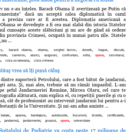
v nu s-au înţeles. Barack Obama îl avertizează pe Putin că
onsecinţe“ dacă nu acceptă calea diplomatică în cazul
ă a preciza care ar fi acestea. Diplomaţia americană a
 Obama se dovedeşte a fi cea mai slabă din istoria Statelor
ul cunoaşte aceste slăbiciuni şi nu are de gând să cedeze
in provincia Crimeei, ocupată în numai patru zile. Statele
nu ...
,
,
,
,
,
,
,
ry
barack obama
obama
serghei lavrov
donetk
hague
discutii
,
,
,
,
,
,
,
,
ntele
cameron
atunci
asigurari
confruntari
seful
spera
secretarul
,
,
a
criza ucraineana
criza crimeea
ăuş vrea să îţi pună căluş
 dintre suporterii Petrolului, care a fost bătut de jandarmi,
eşti asta. Şi, mai ales, trebuie să nu rămâi impasibil. L-am
, pe şeful Jandarmeriei Române, Mircea Olaru, cel care te
tografia alăturată, cum explica el, cu repetiţii puerile şi cu o
ă, cât de profesionist au intervenit jandarmii lui pentru a-i
estanţii de la Universitate. Şi mi-am adus aminte ...
,
,
,
,
,
,
,
bataie
aparea
bandajeze
autobuzele
bucuresti
brutele
certificatele
,
,
,
,
,
jandarmul
jandarmeriei
groazei
spera
universitate
pitalului de Pediatrie va costa peste 17 milioane de