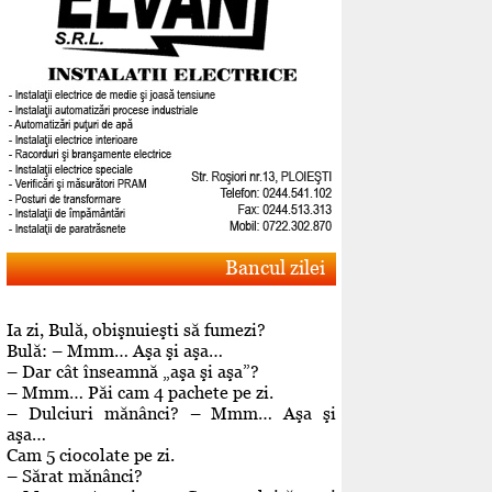
Bancul zilei
Ia zi, Bulă, obişnuieşti să fumezi?
Bulă: – Mmm… Aşa şi aşa…
– Dar cât înseamnă „aşa şi aşa”?
– Mmm… Păi cam 4 pachete pe zi.
– Dulciuri mănânci? – Mmm… Aşa şi
aşa…
Cam 5 ciocolate pe zi.
– Sărat mănânci?