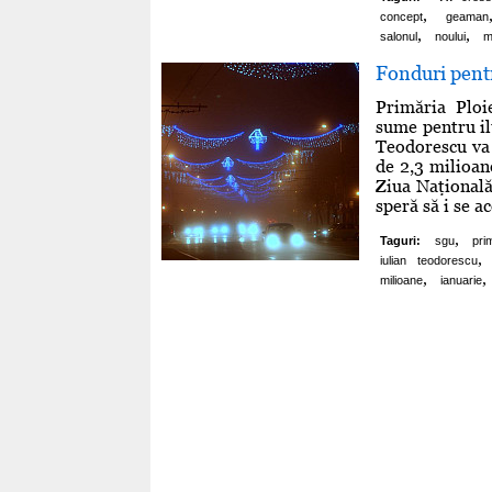
,
concept
geaman
,
,
salonul
noului
m
Fonduri pentru
Primăria Ploie
sume pentru il
Teodorescu va 
de 2,3 milioane
Ziua Naţională
speră să i se a
,
Taguri:
sgu
pri
,
iulian teodorescu
,
,
milioane
ianuarie