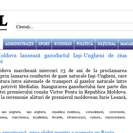
ADMINISTRAŢIE
SPORT
BUSINESS
POLITICĂ
NAŢIONAL
MAGAZ
oldova lansează gazoductul Iaşi-Ungheni de ziua
ei
ldova marchează miercuri 23 de ani de la proclamarea
prin lansarea conductei de gaze naturale Iaşi-Ungheni, care
ătura între sistemele de transport al gazelor naturale între
, potrivit Mediafax. Inaugurarea gazoductului face parte din
itei premierului român Victor Ponta în Republica Moldova.
a la ceremonie alături de premierul moldovean Iurie Leancă,
,
,
,
,
,
 iasi ungheni
iasi ungheni
republica moldova
consolidand
ceremonie
,
,
,
,
,
,
,
eana
marcheaza
localitatea
livrarile
infrastructuri
reduse
reprezentand
 americană, prea slabă pentru a negocia cu Rusia