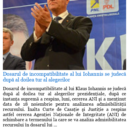
Dosarul de incompatibilitate al lui Iohannis se judecă
după al doilea tur al alegerilor
Dosarul de incompatibilitate al lui Klaus Iohannis se judecă
după al doilea tur al alegerilor prezidenţiale, după ce
instanţa supremă a respins, luni, cererea ANI şi a menţinut
data de 18 noiembrie pentru analizarea admisibilităţii
recursului. Înalta Curte de Casaţie şi Justiţie a respins
astfel cererea Agenţiei Naţionale de Integritate (ANI) de
schimbare a termenului la care se va analiza admisibilitatea
recursului în dosarul lui ...