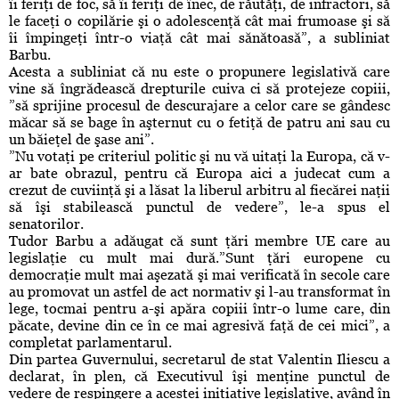
îi feriţi de foc, să îi feriţi de înec, de răutăţi, de infractori, să
le faceţi o copilărie şi o adolescenţă cât mai frumoase şi să
îi împingeţi într-o viaţă cât mai sănătoasă”, a subliniat
Barbu.
Acesta a subliniat că nu este o propunere legislativă care
vine să îngrădească drepturile cuiva ci să protejeze copiii,
”să sprijine procesul de descurajare a celor care se gândesc
măcar să se bage în aşternut cu o fetiţă de patru ani sau cu
un băieţel de şase ani”.
”Nu votaţi pe criteriul politic şi nu vă uitaţi la Europa, că v-
ar bate obrazul, pentru că Europa aici a judecat cum a
crezut de cuviinţă şi a lăsat la liberul arbitru al fiecărei naţii
să îşi stabilească punctul de vedere”, le-a spus el
senatorilor.
Tudor Barbu a adăugat că sunt ţări membre UE care au
legislaţie cu mult mai dură.”Sunt ţări europene cu
democraţie mult mai aşezată şi mai verificată în secole care
au promovat un astfel de act normativ şi l-au transformat în
lege, tocmai pentru a-şi apăra copiii într-o lume care, din
păcate, devine din ce în ce mai agresivă faţă de cei mici”, a
completat parlamentarul.
Din partea Guvernului, secretarul de stat
Valentin Iliescu
a
declarat, în plen, că Executivul îşi menţine punctul de
vedere de respingere a acestei iniţiative legislative, având în