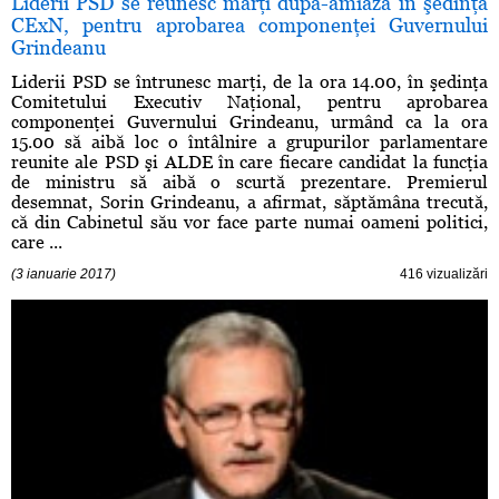
Liderii PSD se reunesc marţi după-amiază în şedinţa
CExN, pentru aprobarea componenţei Guvernului
Grindeanu
Liderii PSD se întrunesc marţi, de la ora 14.00, în şedinţa
Comitetului Executiv Naţional, pentru aprobarea
componenţei Guvernului Grindeanu, urmând ca la ora
15.00 să aibă loc o întâlnire a grupurilor parlamentare
reunite ale PSD şi ALDE în care fiecare candidat la funcţia
de ministru să aibă o scurtă prezentare. Premierul
desemnat, Sorin Grindeanu, a afirmat, săptămâna trecută,
că din Cabinetul său vor face parte numai oameni politici,
care ...
(3 ianuarie 2017)
416 vizualizări