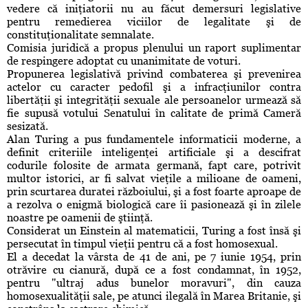
vedere că iniţiatorii nu au făcut demersuri legislative
pentru remedierea viciilor de legalitate şi de
constituţionalitate semnalate.
Comisia juridică a propus plenului un raport suplimentar
de respingere adoptat cu unanimitate de voturi.
Propunerea legislativă privind combaterea şi prevenirea
actelor cu caracter pedofil şi a infracţiunilor contra
libertăţii şi integrităţii sexuale ale persoanelor urmează să
fie supusă votului Senatului în calitate de primă Cameră
sesizată.
Alan Turing a pus fundamentele informaticii moderne, a
definit criteriile inteligenţei artificiale şi a descifrat
codurile folosite de armata germană, fapt care, potrivit
multor istorici, ar fi salvat vieţile a milioane de oameni,
prin scurtarea duratei războiului, şi a fost foarte aproape de
a rezolva o enigmă biologică care îi pasionează şi în zilele
noastre pe oamenii de ştiinţă.
Considerat un Einstein al matematicii, Turing a fost însă şi
persecutat în timpul vieţii pentru că a fost homosexual.
El a decedat la vârsta de 41 de ani, pe 7 iunie 1954, prin
otrăvire cu cianură, după ce a fost condamnat, în 1952,
pentru "ultraj adus bunelor moravuri", din cauza
homosexualităţii sale, pe atunci ilegală în Marea Britanie, şi