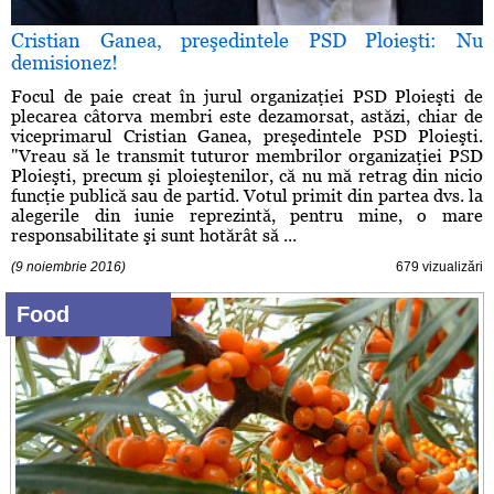
Cristian Ganea, preşedintele PSD Ploieşti: Nu
demisionez!
Focul de paie creat în jurul organizaţiei PSD Ploieşti de
plecarea câtorva membri este dezamorsat, astăzi, chiar de
viceprimarul Cristian Ganea, preşedintele PSD Ploieşti.
"Vreau să le transmit tuturor membrilor organizaţiei PSD
Ploieşti, precum şi ploieştenilor, că nu mă retrag din nicio
funcţie publică sau de partid. Votul primit din partea dvs. la
alegerile din iunie reprezintă, pentru mine, o mare
responsabilitate şi sunt hotărât să ...
(9 noiembrie 2016)
679 vizualizări
Food