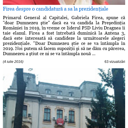
Firea despre o candidatură a sa la prezidenţiale
Primarul General al Capitalei, Gabriela Firea, spune că
''doar Dumnezeu ştie'' dacă ea va candida la Preşedinţia
României în 2019, în vreme ce liderul PSD Liviu Dragnea îi
taie elanul. Firea a fost întrebată duminică la Antena 3,
dacă este interesată să candideze la următoarele alegeri
prezidenţiale. "Doar Dumnezeu ştie ce se va întâmpla în
2019. Noi putem să facem supoziţii şi să ne dăm cu părerea,
Dumnezeu a ştiut ce ni se va întâmpla nouă ...
(4 iulie 2016)
63 vizualizări