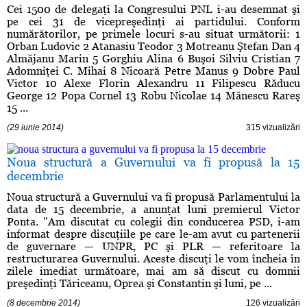
Cei 1500 de delegaţi la Congresului PNL i-au desemnat şi
pe cei 31 de vicepreşedinţi ai partidului. Conform
numărătorilor, pe primele locuri s-au situat următorii: 1
Orban Ludovic 2 Atanasiu Teodor 3 Motreanu Ştefan Dan 4
Almăjanu Marin 5 Gorghiu Alina 6 Buşoi Silviu Cristian 7
Adomniţei C. Mihai 8 Nicoară Petre Manus 9 Dobre Paul
Victor 10 Alexe Florin Alexandru 11 Filipescu Răducu
George 12 Popa Cornel 13 Robu Nicolae 14 Mănescu Rareş
15 ...
(29 iunie 2014)
315 vizualizări
Noua structură a Guvernului va fi propusă la 15
decembrie
Noua structură a Guvernului va fi propusă Parlamentului la
data de 15 decembrie, a anunţat luni premierul Victor
Ponta. "Am discutat cu colegii din conducerea PSD, i-am
informat despre discuţiile pe care le-am avut cu partenerii
de guvernare — UNPR, PC şi PLR — referitoare la
restructurarea Guvernului. Aceste discuţi le vom încheia în
zilele imediat următoare, mai am să discut cu domnii
preşedinţi Tăriceanu, Oprea şi Constantin şi luni, pe ...
(8 decembrie 2014)
126 vizualizări