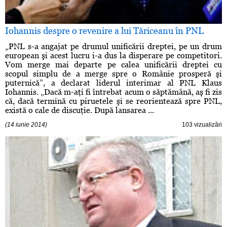
Iohannis despre o revenire a lui Tăriceanu în PNL
„PNL s-a angajat pe drumul unificării dreptei, pe un drum
european şi acest lucru i-a dus la disperare pe competitori.
Vom merge mai departe pe calea unificării dreptei cu
scopul simplu de a merge spre o Românie prosperă şi
puternică”, a declarat liderul interimar al PNL Klaus
Iohannis. „Dacă m-aţi fi întrebat acum o săptămână, aş fi zis
că, dacă termină cu piruetele şi se reorientează spre PNL,
există o cale de discuţie. După lansarea ...
(14 iunie 2014)
103 vizualizări