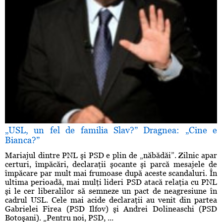
„USL, un fel de familia Slav?” Dragnea: „Cine e
Bianca?”
Mariajul dintre PNL şi PSD e plin de „năbădăi”. Zilnic apar
certuri, împăcări, declaraţii şocante şi parcă mesajele de
împăcare par mult mai frumoase după aceste scandaluri. În
ultima perioadă, mai mulţi lideri PSD atacă relaţia cu PNL
şi le cer liberalilor să semneze un pact de neagresiune în
cadrul USL. Cele mai acide declaraţii au venit din partea
Gabrielei Firea (PSD Ilfov) şi Andrei Dolineaschi (PSD
Botoşani). „Pentru noi, PSD, ...