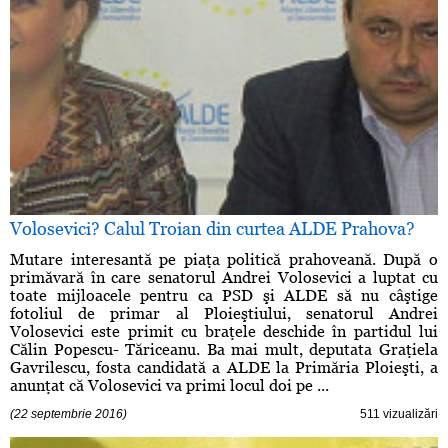
Volosevici? Calul Troian din curtea ALDE Prahova?
Mutare interesantă pe piaţa politică prahoveană. După o
primăvară în care senatorul Andrei Volosevici a luptat cu
toate mijloacele pentru ca PSD şi ALDE să nu câştige
fotoliul de primar al Ploieştiului, senatorul Andrei
Volosevici este primit cu braţele deschide în partidul lui
Călin Popescu- Tăriceanu. Ba mai mult, deputata Graţiela
Gavrilescu, fosta candidată a ALDE la Primăria Ploieşti, a
anunţat că Volosevici va primi locul doi pe ...
(22 septembrie 2016)
511 vizualizări