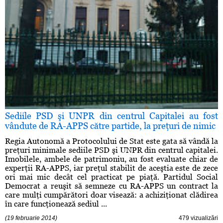
Sediile PSD şi UNPR din centrul Capitalei au fost
vândute de RA-APPS către partide, la preţuri de nimic
Regia Autonomă a Protocolului de Stat este gata să vândă la
preţuri minimale sediile PSD şi UNPR din centrul capitalei.
Imobilele, ambele de patrimoniu, au fost evaluate chiar de
experţii RA-APPS, iar preţul stabilit de aceştia este de zece
ori mai mic decât cel practicat pe piaţă. Partidul Social
Democrat a reuşit să semneze cu RA-APPS un contract la
care mulţi cumpărători doar visează: a achiziţionat clădirea
în care funcţionează sediul ...
(19 februarie 2014)
479 vizualizări