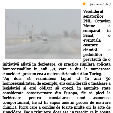
(82 vizualizări)
Viceliderul
senatorilor
PNL, Octavian
Motoc a
comparat, în
Senat, o
eventuală
castrare
chimică a
pedofililor,
prevăzută de o
iniţiativă aflată în dezbatere, cu practica similară aplicată
homosexualilor în anii 50, care a dus la numeroase
sinucideri, precum cea a matematicianului Alan Turing.
”Aş dori să reamintesc faptul că în anii 50
homosexualitatea, de exemplu, era considerată o încălcare a
legislaţiei şi erai obligat să optezi, în anumite state
considerate conservatoare din Europa, fie să pleci la
închisoare pentru constatarea unui asemenea
comportament, fie să fii supus acestui proces de castrare
chimică, lucru care a condus de foarte multe ori la acte de
sinucidere. Fac o trimitere, doar aşa, în treacăt, că în aceste