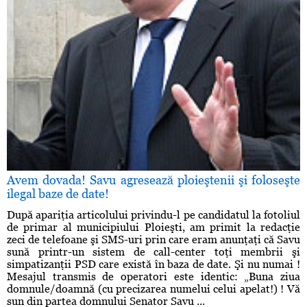
Avem dovada! Savu agresează ploieştenii şi foloseşte
ilegal baze de date!
După apariţia articolului privindu-l pe candidatul la fotoliul
de primar al municipiului Ploieşti, am primit la redacţie
zeci de telefoane şi SMS-uri prin care eram anunţaţi că Savu
sună printr-un sistem de call-center toţi membrii şi
simpatizanţii PSD care există în baza de date. Şi nu numai !
Mesajul transmis de operatori este identic: „Buna ziua
domnule/doamnă (cu precizarea numelui celui apelat!) ! Vă
sun din partea domnului Senator Savu ...