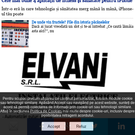
Cele mai bune 4 aplicaţii de fitness şi sănătate pentru iPhone
Într-o eră în care tehnologia și sănătatea merg mână în mână, iPhone-
ul tău poate
De unde vin fructele? File din istoria păcănelelor
Dacă ai jucat vreodată un slot și te-ai întrebat „Ce caută lămâia
asta aici?”, nu
Pentru scopuri precum afișarea de conținut personalizat, folosim module cookie
sau tehnologii similare. Apăsând Accept sau navigând pe acest website, sunteți de
acord să permiți colectarea de informații prin cookie-uri sau tehnologii similare.
Aflați în secțiunea
Politica de Cookies
mai multe despre cookie-uri, inclusiv despre
posibilitatea retragerii acordului.