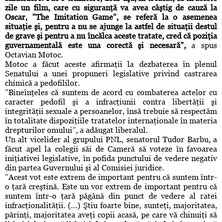
zile un film, care cu siguranţă va avea câştig de cauză la
Oscar, ”The Imitation Game”, se referă la o asemenea
situaţie şi, pentru a nu se ajunge la astfel de situaţii destul
de grave şi pentru a nu încălca aceste tratate, cred că poziţia
guvernamentală este una corectă şi necesară”,
a spus
Octavian Motoc
.
Motoc a făcut aceste afirmaţii la dezbaterea în plenul
Senatului a unei propuneri legislative privind castrarea
chimică a pedofililor.
”Bineînţeles că suntem de acord cu combaterea actelor cu
caracter pedofil şi a infracţiunii contra libertăţii şi
integrităţii sexuale a persoanelor, însă trebuie să respectăm
în totalitate dispoziţiile tratatelor internaţionale în materia
drepturilor omului”, a adăugat liberalul.
Un alt vicelider al grupului PNL, senatorul
Tudor Barbu
, a
făcut apel la colegii săi de Cameră să voteze în favoarea
iniţiativei legislative, în pofida punctului de vedere negativ
din partea Guvernului şi al Comisiei juridice.
”Acest vot este extrem de important pentru că suntem într-
o ţară creştină. Este un vor extrem de important pentru că
suntem într-o ţară păgână din punct de vedere al ratei
infracţionalităţii. (…) Ştiu foarte bine, sunteţi, majoritatea,
părinţi, majoritatea aveţi copii acasă, pe care vă chinuiţi să