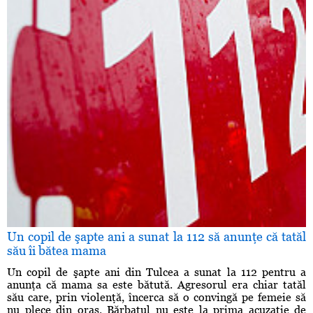
Un copil de şapte ani a sunat la 112 să anunţe că tatăl
său îi bătea mama
Un copil de şapte ani din Tulcea a sunat la 112 pentru a
anunţa că mama sa este bătută. Agresorul era chiar tatăl
său care, prin violenţă, încerca să o convingă pe femeie să
nu plece din oraş. Bărbatul nu este la prima acuzaţie de