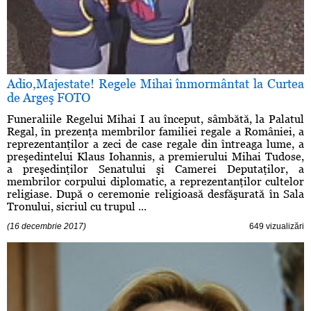
Adio,Majestate! Regele Mihai înmormântat la Curtea
de Argeş FOTO
Funeraliile Regelui Mihai I au început, sâmbătă, la Palatul
Regal, în prezenţa membrilor familiei regale a României, a
reprezentanţilor a zeci de case regale din întreaga lume, a
preşedintelui Klaus Iohannis, a premierului Mihai Tudose,
a preşedinţilor Senatului şi Camerei Deputaţilor, a
membrilor corpului diplomatic, a reprezentanţilor cultelor
religiase. După o ceremonie religioasă desfăşurată în Sala
Tronului, sicriul cu trupul ...
(16 decembrie 2017)
649 vizualizări