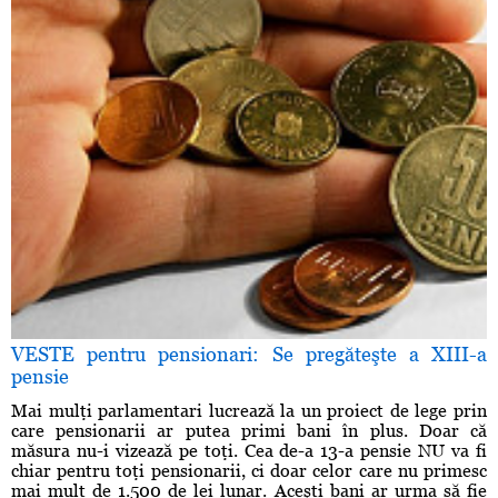
VESTE pentru pensionari: Se pregăteşte a XIII-a
pensie
Mai mulţi parlamentari lucrează la un proiect de lege prin
care pensionarii ar putea primi bani în plus. Doar că
măsura nu-i vizează pe toţi. Cea de-a 13-a pensie NU va fi
chiar pentru toţi pensionarii, ci doar celor care nu primesc
mai mult de 1.500 de lei lunar. Aceşti bani ar urma să fie