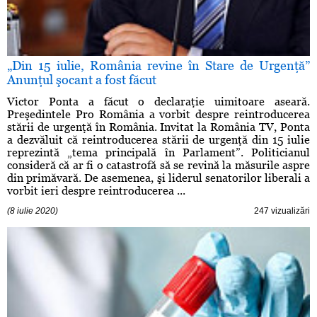
„Din 15 iulie, România revine în Stare de Urgenţă”
Anunţul şocant a fost făcut
Victor Ponta a făcut o declaraţie uimitoare aseară.
Preşedintele Pro România a vorbit despre reintroducerea
stării de urgenţă în România. Invitat la România TV, Ponta
a dezvăluit că reintroducerea stării de urgenţă din 15 iulie
reprezintă „tema principală în Parlament”. Politicianul
consideră că ar fi o catastrofă să se revină la măsurile aspre
din primăvară. De asemenea, şi liderul senatorilor liberali a
vorbit ieri despre reintroducerea ...
(8 iulie 2020)
247 vizualizări