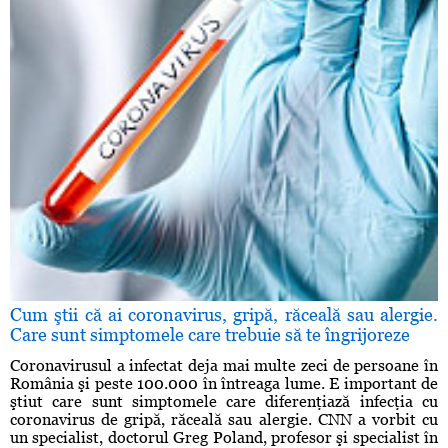
Cum ştii că ai coronavirus, gripă, răceală sau alergie.
Care sunt simptomele care trebuie să te îngrijoreze
Coronavirusul a infectat deja mai multe zeci de persoane în
România şi peste 100.000 în întreaga lume. E important de
ştiut care sunt simptomele care diferenţiază infecţia cu
coronavirus de gripă, răceală sau alergie. CNN a vorbit cu
un specialist, doctorul Greg Poland, profesor şi specialist în