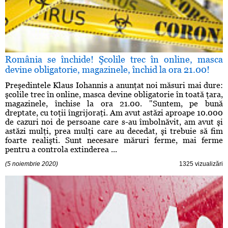
România se închide! Şcolile trec în online, masca
devine obligatorie, magazinele, închid la ora 21.00!
Preşedintele Klaus Iohannis a anunţat noi măsuri mai dure:
şcolile trec în online, masca devine obligatorie în toată ţara,
magazinele, închise la ora 21.00. "Suntem, pe bună
dreptate, cu toţii îngrijoraţi. Am avut astăzi aproape 10.000
de cazuri noi de persoane care s-au îmbolnăvit, am avut şi
astăzi mulţi, prea mulţi care au decedat, şi trebuie să fim
foarte realişti. Sunt necesare măruri ferme, mai ferme
pentru a controla extinderea ...
(5 noiembrie 2020)
1325 vizualizări