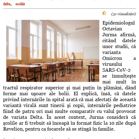
,
delta
scolile
(31 vizualizări)
Epidemiologul
Octavian
Jurma afirmă,
citând datele
unor studii, că
varianta
Omicron a
virusului
SARS-CoV-2
se înmulţeşte
mai mult în
tractul respirator superior şi mai puţin în plămâni, dând
forme mai uşoare ale bolii. El explică, însă, că datele
privind internările în spital arată că mai afectaţi de această
variantă virală sunt tinerii şi copii, internările pediatrice
fiind de patru ori mai multe comparativ cu valul provocat
de variata Delta. În acest context, Jurma consideră că
şcolile ar fi trebuit să înceapă în format fizic la 10 zile după
Revelion, pentru ca focarele să se stingă în familie.