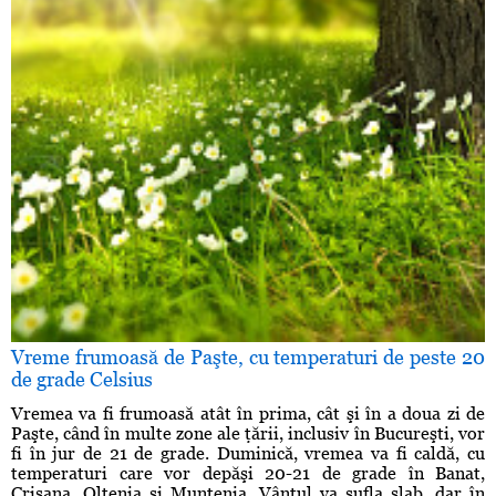
Vreme frumoasă de Paşte, cu temperaturi de peste 20
de grade Celsius
Vremea va fi frumoasă atât în prima, cât şi în a doua zi de
Paşte, când în multe zone ale ţării, inclusiv în Bucureşti, vor
fi în jur de 21 de grade. Duminică, vremea va fi caldă, cu
temperaturi care vor depăşi 20-21 de grade în Banat,
Crişana, Oltenia şi Muntenia. Vântul va sufla slab, dar în