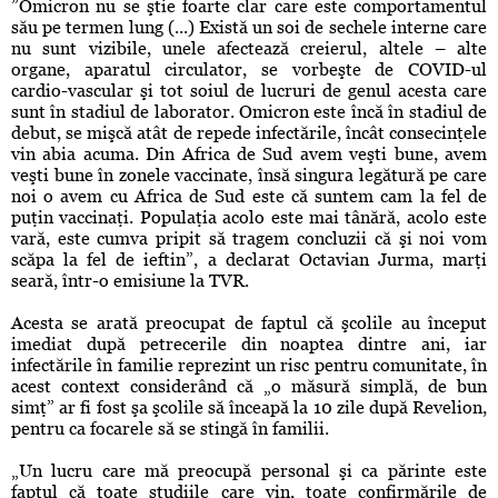
”Omicron nu se ştie foarte clar care este comportamentul
său pe termen lung (...) Există un soi de sechele interne care
nu sunt vizibile, unele afectează creierul, altele – alte
organe, aparatul circulator, se vorbeşte de COVID-ul
cardio-vascular şi tot soiul de lucruri de genul acesta care
sunt în stadiul de laborator. Omicron este încă în stadiul de
debut, se mişcă atât de repede infectările, încât consecinţele
vin abia acuma. Din Africa de Sud avem veşti bune, avem
veşti bune în zonele vaccinate, însă singura legătură pe care
noi o avem cu Africa de Sud este că suntem cam la fel de
puţin vaccinaţi. Populaţia acolo este mai tânără, acolo este
vară, este cumva pripit să tragem concluzii că şi noi vom
scăpa la fel de ieftin”, a declarat Octavian Jurma, marţi
seară, într-o emisiune la TVR.
Acesta se arată preocupat de faptul că şcolile au început
imediat după petrecerile din noaptea dintre ani, iar
infectările în familie reprezint un risc pentru comunitate, în
acest context considerând că „o măsură simplă, de bun
simţ” ar fi fost şa şcolile să înceapă la 10 zile după Revelion,
pentru ca focarele să se stingă în familii.
„Un lucru care mă preocupă personal şi ca părinte este
faptul că toate studiile care vin, toate confirmările de