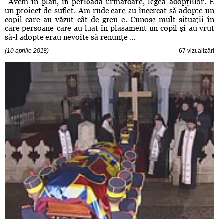
"Avem în plan, în perioada următoare, legea adopţiilor. E
un proiect de suflet. Am rude care au încercat să adopte un
copil care au văzut cât de greu e. Cunosc mult situaţii în
care persoane care au luat în plasament un copil şi au vrut
să-l adopte erau nevoite să renunţe ...
(10 aprilie 2018)
67 vizualizări