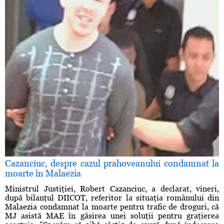
Cazanciuc, despre cazul prahoveanului condamnat la
moarte în Malaezia
Ministrul Justiţiei, Robert Cazanciuc, a declarat, vineri,
după bilanţul DIICOT, referitor la situaţia românului din
Malaezia condamnat la moarte pentru trafic de droguri, că
MJ asistă MAE în găsirea unei soluţii pentru graţierea