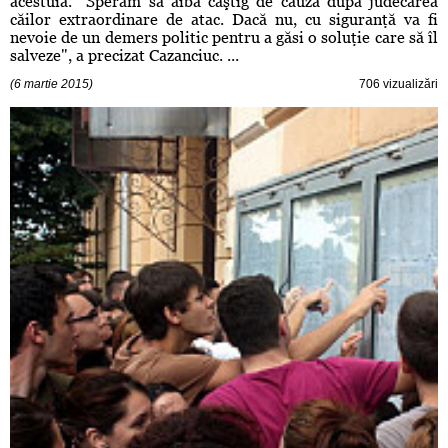
acestuia. "Sperăm să aibă câştig de cauză după judecarea
căilor extraordinare de atac. Dacă nu, cu siguranţă va fi
nevoie de un demers politic pentru a găsi o soluţie care să îl
salveze", a precizat Cazanciuc. ...
(6 martie 2015)
706 vizualizări