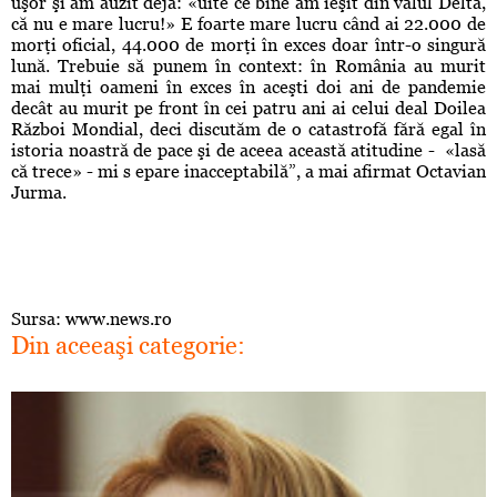
uşor şi am auzit deja: «uite ce bine am ieşit din valul Delta,
că nu e mare lucru!» E foarte mare lucru când ai 22.000 de
morţi oficial, 44.000 de morţi în exces doar într-o singură
lună. Trebuie să punem în context: în România au murit
mai mulţi oameni în exces în aceşti doi ani de pandemie
decât au murit pe front în cei patru ani ai celui deal Doilea
Război Mondial, deci discutăm de o catastrofă fără egal în
istoria noastră de pace şi de aceea această atitudine - «lasă
că trece» - mi s epare inacceptabilă”, a mai afirmat Octavian
Jurma.
Sursa: www.news.ro
Din aceeaşi categorie: