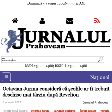
Duminică - 9 august 2026
9:39:14 AM
ISSN 2344 – 1488; ISSN–L 2344 – 1488
Naţional
Octavian Jurma consideră că şcolile ar fi trebuit
deschise mai târziu după Revelion
5 ianuarie 2022
Jurnalul Prahovean
,
,
,
citeşte totul despre:
octavian jurma
varianta omicron
forme usoare
varinta