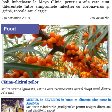
boli infecţioase la Mayo Clinic, pentru a afla care sunt
diferenţele între simptomele infecţiei cu coronavirus şi
gripă, răceală sau alergie. ...
(16 octombrie 2021)
265 vizualizări
Food
Cătina-elixirul zeilor
Multă vreme ignorată, cătina este recunoscută astăzi drept unul dintre
cele mai
MENIUL de REVELION în lume: ce alimente aduc noroc în
Anul Nou
Mai toate mâncărurile „tradiţionale” pentru noaptea dintre ani
sunt gândite în raport