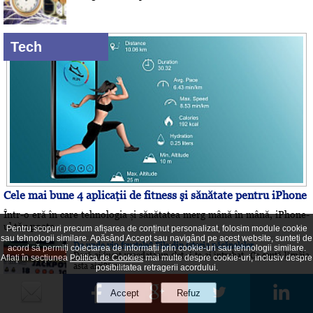
Tech
Cele mai bune 4 aplicaţii de fitness şi sănătate pentru iPhone
Într-o eră în care tehnologia și sănătatea merg mână în mână, iPhone-
ul tău poate
Pentru scopuri precum afișarea de conținut personalizat, folosim module cookie
sau tehnologii similare. Apăsând Accept sau navigând pe acest website, sunteți de
De unde vin fructele? File din istoria păcănelelor
acord să permiți colectarea de informații prin cookie-uri sau tehnologii similare.
Dacă ai jucat vreodată un slot și te-ai întrebat „Ce caută lămâia
Aflați în secțiunea
Politica de Cookies
mai multe despre cookie-uri, inclusiv despre
asta aici?”, nu
posibilitatea retragerii acordului.