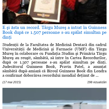
E şi ăsta un record. Târgu Mureş a intrat în Guinness
Book după ce 1.507 persoane s-au spălat simultan pe
dinţi
Studenţii de la Facultatea de Medicină Dentară din cadrul
Universităţii de Medicină şi Farmacie (UMF) din Târgu
Mureş în colaborare cu Fundaţia Studim şi Primăria Târgu
Mureş au reuşit, sâmbătă, să intre în Cartea Recordurilor,
după ce 1.507 persoane s-au spălat simultan pe dinţi.
Judecătorul Guinness Book, Pravin Patel, a anunţat
sâmbătă după-amiază că Biroul Guinness Book din Londra
a confirmat doborârea recordului mondial deţinut de ...
(17 mai 2015)
298 vizualizări