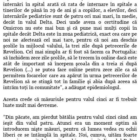
internări în spital arată că rata de internare în spitale a
tinerilor de până în 29 de ani şi a copiilor, a elevilor, deci
internările pediatrice sunt de patru ori mai mari, în medie,
decât în valul Delta. Deci unde avem o certitudine că
Omicron nu este mai bun şi că pune mai mulţi copii în
spitale decât Delta este în zona pediatrică, exact cea care pe
noi ne afectează cel mai tare, pentru că noi am deschis
şcolile în mijlocul valului, la trei zile după petrecerile de
Revelion. Cel mai simplu ar fi fost să facem ca Portugalia:
să închidem zece zile şcolile, să le trecem în online dacă este
atât de important să începem şcoala din a treia zi după
Revelion (...) se putea face online pentru zece zile ca să
permitem focarelor care au apărut în urma petrecerilor de
Revelion să se stingă tot în familie şi abia după aceea să
intrăm toţi în comunitate”, a adăugat epidemiologul.
Acesta crede că măsuriule pentru valul cinci ar fi trebuit
luate mult mai devreme.
”Din păcate, am pierdut bătălia pentru valul cinci când am
ieşit din valul patru. Atunci era un moment optim să
introducem nişte măsuri, pentru că lumea vedea cu ochii
liberi ce se întâmplă în spitale. Noi, cumva, uităm foarte