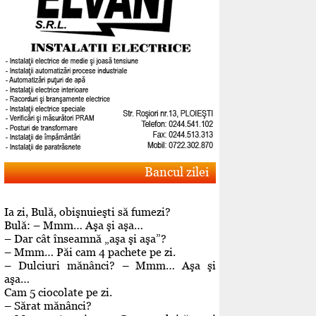
Bancul zilei
Ia zi, Bulă, obişnuieşti să fumezi?
Bulă: – Mmm… Aşa şi aşa…
– Dar cât înseamnă „aşa şi aşa”?
– Mmm… Păi cam 4 pachete pe zi.
– Dulciuri mănânci? – Mmm… Aşa şi
aşa…
Cam 5 ciocolate pe zi.
– Sărat mănânci?