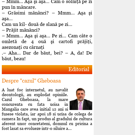
– Mmm… Aşa şi aşa… Cam o solniţă pe zi
pun în mâncare.
– Grăsimi mănânci? – Mmm… Aşa şi
aşa…
Cam un kil- două de slană pe zi…
– Prăjit mănânci?
– Mmm… Aşa şi aşa… Pe zi… Cam câte o
omletă de 4 ouă şi cartofi prăjiţi,
asezonaţi cu cârnaţi
.– Aha… Dar de băut, bei? – A, da! De
băut, beau!
Editorial
Despre "cazul" Gheboasa
A luat foc internetul, au navalit
deontologii, au explodat opiniile.
Cazul Gheboasa, la mare
concurenta cu fata ucisa in
Mangalia care avea initial 12 ani si
fusese violata, iar apoi 18 si ucisa de colega de
camera In fapt, un produs al gradului de cultura
aferent unor concetateni, domnul cu pricina a
fost lasat sa evolueze intr-o siluire a...