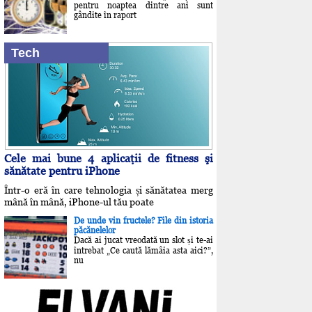
pentru noaptea dintre ani sunt
gândite în raport
Tech
Cele mai bune 4 aplicaţii de fitness şi
sănătate pentru iPhone
Într-o eră în care tehnologia și sănătatea merg
mână în mână, iPhone-ul tău poate
De unde vin fructele? File din istoria
păcănelelor
Dacă ai jucat vreodată un slot și te-ai
întrebat „Ce caută lămâia asta aici?”,
nu