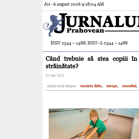
Joi - 6 august 2026
9:18:05 AM
ISSN 2344 – 1488; ISSN–L 2344 – 1488
Când trebuie să stea copiii în
străinătate?
22 iulie 2021
,
,
,
citeşte totul despre:
varainta delta
europa
concediul