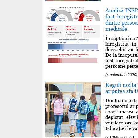
Analiză INSP
fost înregist
dintre persoa
medicale.
În săptămâna 2
înregistrat în
deceselor au f
De la începutu
fost înregistr
persoane peste 
(4 noiembrie 2020)
Reguli noi la 
ar putea sta 
Din toamnă dacă
profesorul ar p
sport masca a
depistat, elev
vor face ore o
Educaţiei le va
(23 august 2021)