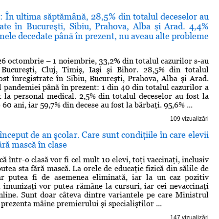
: În ultima săptămână, 28,5% din totalul deceselor au
rate în Bucureşti, Sibiu, Prahova, Alba şi Arad. 4,4%
nele decedate până în prezent, nu aveau alte probleme
6 octombrie – 1 noiembrie, 33,2% din totalul cazurilor s-au
 Bucureşti, Cluj, Timiş, Iaşi şi Bihor. 28,5% din totalul
ost înregistrate în Sibiu, Bucureşti, Prahova, Alba şi Arad.
l pandemiei până în prezent: 1 din 40 din totalul cazurilor a
at la personal medical. 2,5% din totalul deceselor au fost la
60 ani, iar 59,7% din decese au fost la bărbaţi. 95,6% ...
109 vizualizări
început de an şcolar. Care sunt condiţiile în care elevii
fără mască în clase
 într-o clasă vor fi cel mult 10 elevi, toţi vaccinaţi, inclusiv
utea sta fără mască. La orele de educaţie fizică din sălile de
r putea fi de asemenea eliminată, iar la un caz pozitiv
ii imunizaţi vor putea rămâne la cursuri, iar cei nevaccinaţi
nline. Sunt doar câteva dintre variantele pe care Ministrul
 prezenta mâine premierului şi specialiştilor ...
147 vizualizări