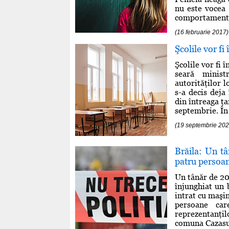
nu este vocea 
comportamentul 
(16 februarie 2017)
Şcolile vor fi
Şcolile vor fi 
seară minist
autorităţilor l
s-a decis deja
din întreaga ţa
septembrie. În B
(19 septembrie 202
Brăila: Un tâ
patru persoa
Un tânăr de 20 
înjunghiat un 
intrat cu maşin
persoane car
reprezentanţilo
comuna Cazasu, 