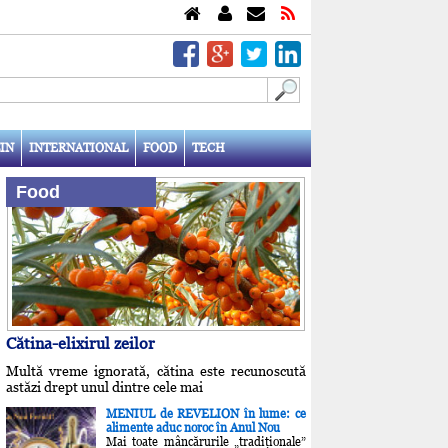
IN
INTERNATIONAL
FOOD
TECH
Food
Cătina-elixirul zeilor
Multă vreme ignorată, cătina este recunoscută
astăzi drept unul dintre cele mai
MENIUL de REVELION în lume: ce
alimente aduc noroc în Anul Nou
Mai toate mâncărurile „tradiţionale”