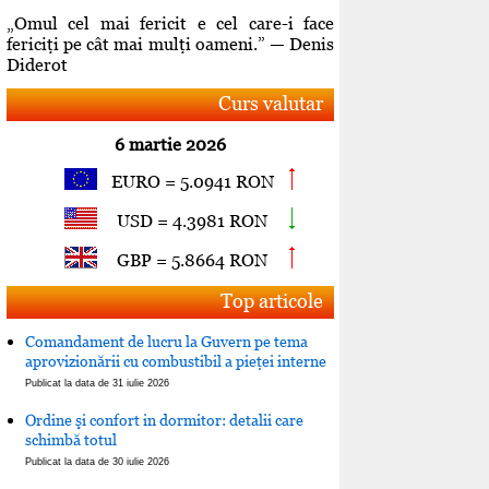
„Omul cel mai fericit e cel care-i face
fericiţi pe cât mai mulţi oameni.” — Denis
Diderot
Curs valutar
6 martie 2026
EURO = 5.0941 RON
USD = 4.3981 RON
GBP = 5.8664 RON
Top articole
Comandament de lucru la Guvern pe tema
aprovizionării cu combustibil a pieţei interne
Publicat la data de 31 iulie 2026
Ordine şi confort in dormitor: detalii care
schimbă totul
Publicat la data de 30 iulie 2026