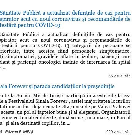
 Sănătate Publică a actualizat definiţiile de caz pentru
spirator acut cu noul coronavirus şi recomandările de
a testării pentru COVID-19
 Sănătate Publică a actualizat definiţiile de caz pentru
spirator acut cu noul coronavirus şi recomandările de
a testării pentru COVID-19. 13 categorii de persoane se
rioritate, între acestea fiind persoanele simptomatice,
cţi simptomatici, gravidele aflate în izolare, pacienţii care
plant şi pacienţii oncologici înainte de internarea în spital
 ...
65 vizualizări
naia Forever şi parada candidaţilor la preşedinţie
nte la Sinaia. Mii de turişti participă în aceste zile la cea
ie a Festivalului Sinaia Forever , astfel majoritatea locurilor
staţiune au fost deja ocupate. Staţiunea de pe Valea Prahovei
acesta, un pol al faptelor bune şi al eleganţei. Organizatorii
t zone cu tematici diferite, două scene , una mare, în Parcul
 şi alta destinată copiilor, în ...
14 - Răzvan BUNEA)
929 vizualizări