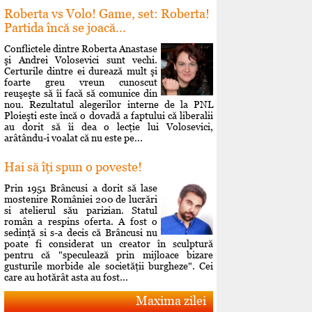
Roberta vs Volo! Game, set: Roberta!
Partida încă se joacă...
Conflictele dintre Roberta Anastase
şi Andrei Volosevici sunt vechi.
Certurile dintre ei durează mult şi
foarte greu vreun cunoscut
reuşeşte să îi facă să comunice din
nou. Rezultatul alegerilor interne de la PNL
Ploieşti este încă o dovadă a faptului că liberalii
au dorit să îi dea o lecţie lui Volosevici,
arâtându-i voalat că nu este pe...
Hai să îţi spun o poveste!
Prin 1951 Brâncusi a dorit să lase
mostenire României 200 de lucrări
si atelierul său parizian. Statul
român a respins oferta. A fost o
sedinţă si s-a decis că Brâncusi nu
poate fi considerat un creator în sculptură
pentru că "speculează prin mijloace bizare
gusturile morbide ale societăţii burgheze". Cei
care au hotărât asta au fost...
Maxima zilei