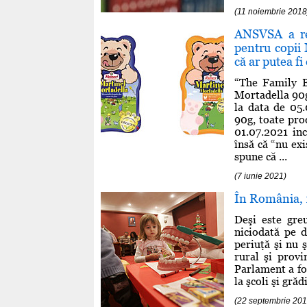
(11 noiembrie 2018
ANSVSA a ret
pentru copii
că ar putea f
“The Family B
Mortadella 90g
la data de 05.
90g, toate pro
01.07.2021 inc
însă că “nu ex
spune că ...
(7 iunie 2021)
În România, 1
Deşi este gre
niciodată pe 
periuţă şi nu 
rural şi provi
Parlament a fos
la şcoli şi gră
(22 septembrie 201