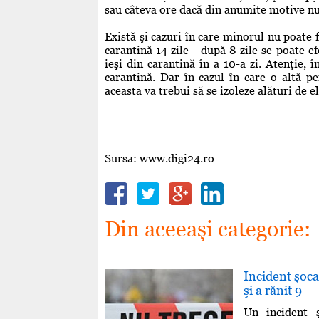
sau câteva ore dacă din anumite motive nu 
Există şi cazuri în care minorul nu poate f
carantină 14 zile - după 8 zile se poate ef
ieşi din carantină în a 10-a zi. Atenţie, î
carantină. Dar în cazul în care o altă p
aceasta va trebui să se izoleze alături de el
Sursa: www.digi24.ro
Din aceeaşi categorie:
Incident şoca
şi a rănit 9
Un incident 