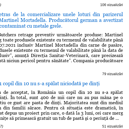
)
106 vizualizări
ras de la comercializare unele loturi din parizerul
 Martinel Mortadella. Producătorul german a avertizat
i contaminat cu metale grele.
utchers retrage preventiv următoarele produse: Martinel
 toate produsele existente cu termenul de valabilitate până
07.2021 inclusiv Martinel Mortadella din carne de pasăre,
dusele existente cu termenul de valabilitate până la data de
lusiv”, anunţă Direcţia Sanitar-Veterinară, care precizează
istă niciun pericol pentru sănătate”. Compania producătoare
79 vizualizări
 copil din 10 nu s-a spălat niciodată pe dinţi
u de acceptat, în România un copil din 10 nu s-a spălat
dinţi. În total, sunt 400 de mii care nu au pus mâna pe o
ştiu ce gust are pasta de dinţi. Majoritatea sunt din mediul
n din familii sărace. Pentru că situaţia este dramatică, în
t depus un proiect prin care, o dată la 3 luni, cei care merg
diniţe să primească gratuit un tub de pastă şi o periuţă de ...
7)
51 vizualizări