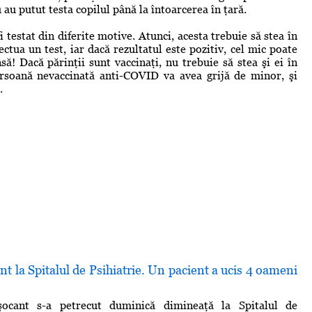
au putut testa copilul până la întoarcerea în ţară.
i testat din diferite motive. Atunci, acesta trebuie să stea în
ectua un test, iar dacă rezultatul este pozitiv, cel mic poate
nsă! Dacă părinţii sunt vaccinaţi, nu trebuie să stea şi ei în
ersoană nevaccinată anti-COVID va avea grijă de minor, şi
.
nt la Spitalul de Psihiatrie. Un pacient a ucis 4 oameni
şocant s-a petrecut duminică dimineaţă la Spitalul de