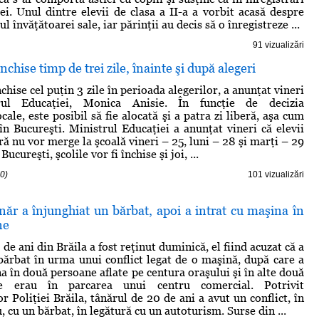
ei. Unul dintre elevii de clasa a II-a a vorbit acasă despre
învăţătoarei sale, iar părinţii au decis să o înregistreze ...
91 vizualizări
 închise timp de trei zile, înainte şi după alegeri
închise cel puţin 3 zile în perioada alegerilor, a anunţat vineri
rul Educaţiei, Monica Anisie. În funcţie de decizia
ocale, este posibil să fie alocată şi a patra zi liberă, aşa cum
 în Bucureşti. Ministrul Educaţiei a anunţat vineri că elevii
ră nu vor merge la şcoală vineri – 25, luni – 28 şi marţi – 29
ucureşti, şcolile vor fi închise şi joi, ...
0)
101 vizualizări
năr a înjunghiat un bărbat, apoi a intrat cu maşina în
ne
de ani din Brăila a fost reţinut duminică, el fiind acuzat că a
bărbat în urma unui conflict legat de o maşină, după care a
a în două persoane aflate pe centura oraşului şi în alte două
e erau în parcarea unui centru comercial. Potrivit
r Poliţiei Brăila, tânărul de 20 de ani a avut un conflict, în
cu un bărbat, în legătură cu un autoturism. Surse din ...