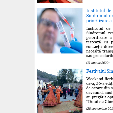
Institutul de
Sindromul re
prioritizare 
Institutul de
Sindromul re
prioritizare 
testează cu p
contacţii dire
necesită trans
sau procedurile
(11 august 2020)
Festivalul Si
Weekend fierbi
de-a, 20-a ediţ
de cazare din 
devenind, anul 
au pregătit op
“Dimitrie Ghica”
(28 septembrie 20