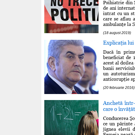
Psihiatrie din
de ani internat
intrat cu un st
care se aflau 
ambulanţe la Sp
(18 august 2019)
Explicaţia lu
Dacă în primu
beneficiat de 
acest al doilea
banii serviciu
un autoturism 
anticorupţie sp
(20 februarie 2016)
Anchetă într-
care o învăţăt
Conducerea Şco
ce un părinte 
jignea elevii 
Femeia neagă că