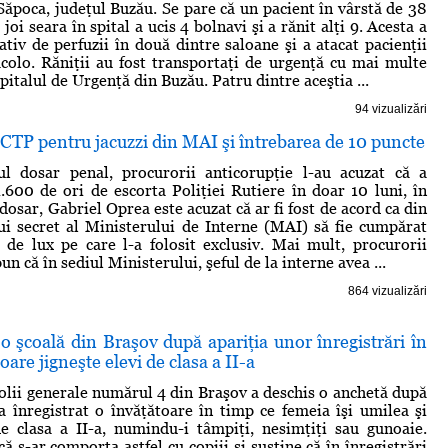
 Săpoca, judeţul Buzău. Se pare că un pacient în vârstă de 38
 joi seara în spital a ucis 4 bolnavi şi a rănit alţi 9. Acesta a
ativ de perfuzii în două dintre saloane şi a atacat pacienţii
acolo. Răniţii au fost transportaţi de urgenţă cu mai multe
italul de Urgenţă din Buzău. Patru dintre aceştia ...
94 vizualizări
i CTP pentru jacuzzi din MAI şi întrebarea de 10 puncte
l dosar penal, procurorii anticorupţie l-au acuzat că a
1.600 de ori de escorta Poliţiei Rutiere în doar 10 luni, în
 dosar, Gabriel Oprea este acuzat că ar fi fost de acord ca din
lui secret al Ministerului de Interne (MAI) să fie cumpărat
de lux pe care l-a folosit exclusiv. Mai mult, procurorii
un că în sediul Ministerului, şeful de la interne avea ...
864 vizualizări
o şcoală din Braşov după apariţia unor înregistrări în
oare jigneşte elevi de clasa a II-a
lii generale numărul 4 din Braşov a deschis o anchetă după
a înregistrat o învăţătoare în timp ce femeia îşi umilea şi
de clasa a II-a, numindu-i tâmpiţi, nesimţiţi sau gunoaie.
 s-ar comporta astfel cu copiii şi susţine că în înregistrări