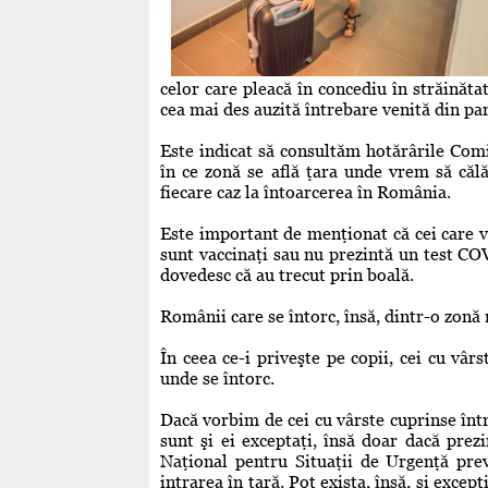
celor care pleacă în concediu în străinătat
cea mai des auzită întrebare venită din pa
Este indicat să consultăm hotărârile Com
în ce zonă se află ţara unde vrem să călă
fiecare caz la întoarcerea în România.
Este important de menţionat că cei care vi
sunt vaccinaţi sau nu prezintă un test CO
dovedesc că au trecut prin boală.
Românii care se întorc, însă, dintr-o zonă 
În ceea ce-i priveşte pe copii, cei cu vârs
unde se întorc.
Dacă vorbim de cei cu vârste cuprinse între
sunt şi ei exceptaţi, însă doar dacă prez
Naţional pentru Situaţii de Urgenţă prev
intrarea în ţară. Pot exista, însă, şi excep