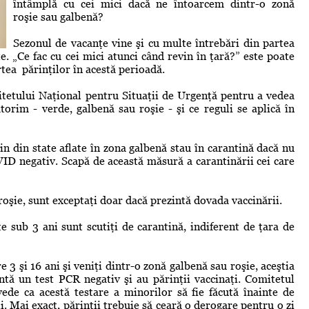
întâmplă cu cei mici dacă ne întoarcem dintr-o zonă
roşie sau galbenă?
Sezonul de vacanţe vine şi cu multe întrebări din partea
e. „Ce fac cu cei mici atunci când revin în ţară?” este poate
rtea părinţilor în acestă perioadă.
itetului Naţional pentru Situaţii de Urgenţă pentru a vedea
torim - verde, galbenă sau roşie - şi ce reguli se aplică în
n din state aflate în zona galbenă stau în carantină dacă nu
VID negativ. Scapă de această măsură a carantinării cei care
roşie, sunt exceptaţi doar dacă prezintă dovada vaccinării.
te sub 3 ani sunt scutiţi de carantină, indiferent de ţara de
 3 şi 16 ani şi veniţi dintr-o zonă galbenă sau roşie, aceştia
intă un test PCR negativ şi au părinţii vaccinaţi. Comitetul
ede ca acestă testare a minorilor să fie făcută înainte de
ţii. Mai exact, părinţii trebuie să ceară o derogare pentru o zi