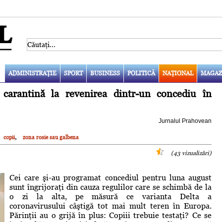
ADMINISTRAŢIE
SPORT
BUSINESS
POLITICĂ
NAŢIONAL
MAGAZ
 carantină la revenirea dintr-un concediu în
Jurnalul Prahovean
,
copii
zona rosie sau galbena
(43 vizualizări)
Cei care şi-au programat concediul pentru luna august
sunt îngrijoraţi din cauza regulilor care se schimbă de la
o zi la alta, pe măsură ce varianta Delta a
coronavirusului câştigă tot mai mult teren în Europa.
Părinţii au o grijă în plus: Copiii trebuie testaţi? Ce se