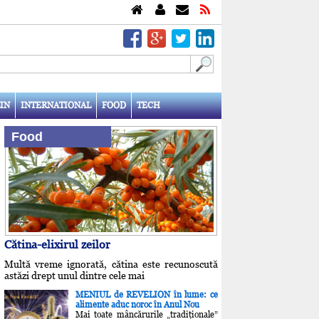
IN
INTERNATIONAL
FOOD
TECH
Food
Cătina-elixirul zeilor
Multă vreme ignorată, cătina este recunoscută
astăzi drept unul dintre cele mai
MENIUL de REVELION în lume: ce
alimente aduc noroc în Anul Nou
Mai toate mâncărurile „tradiţionale”