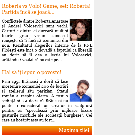
Roberta vs Volo! Game, set: Roberta!
Partida încă se joacă...
Conflictele dintre Roberta Anastase
şi Andrei Volosevici sunt vechi.
Certurile dintre ei durează mult şi
foarte greu vreun cunoscut
reuşeşte să îi facă să comunice din
nou. Rezultatul alegerilor interne de la PNL
Ploieşti este încă o dovadă a faptului că liberalii
au dorit să îi dea o lecţie lui Volosevici,
arâtându-i voalat că nu este pe...
Hai să îţi spun o poveste!
Prin 1951 Brâncusi a dorit să lase
mostenire României 200 de lucrări
si atelierul său parizian. Statul
român a respins oferta. A fost o
sedinţă si s-a decis că Brâncusi nu
poate fi considerat un creator în sculptură
pentru că "speculează prin mijloace bizare
gusturile morbide ale societăţii burgheze". Cei
care au hotărât asta au fost...
Maxima zilei