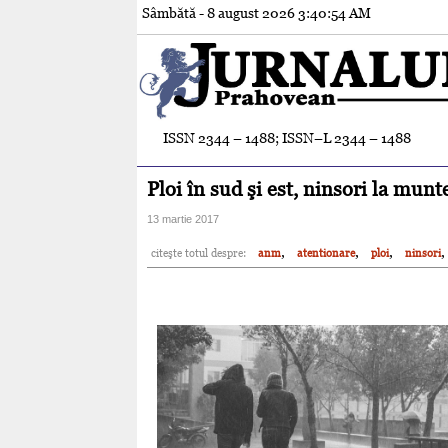
Sâmbătă - 8 august 2026
3:40:55 AM
ISSN 2344 – 1488; ISSN–L 2344 – 1488
Ploi în sud şi est, ninsori la mun
13 martie 2017
,
,
,
,
citeşte totul despre:
anm
atentionare
ploi
ninsori