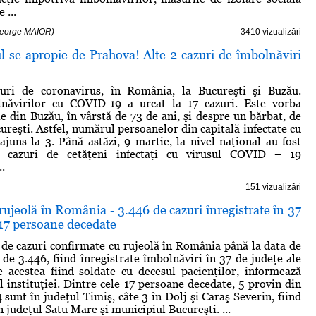
 ...
 George MAIOR)
3410 vizualizări
l se apropie de Prahova! Alte 2 cazuri de îmbolnăviri
uri de coronavirus, în România, la Bucureşti şi Buzău.
lnăvirilor cu COVID-19 a urcat la 17 cazuri. Este vorba
e din Buzău, în vârstă de 73 de ani, şi despre un bărbat, de
ureşti. Astfel, numărul persoanelor din capitală infectate cu
ajuns la 3. Până astăzi, 9 martie, la nivel naţional au fost
7 cazuri de cetăţeni infectaţi cu virusul COVID – 19
..
151 vizualizări
ujeolă în România - 3.446 de cazuri înregistrate în 37
 17 persoane decedate
de cazuri confirmate cu rujeolă în România până la data de
 de 3.446, fiind înregistrate îmbolnăviri în 37 de judeţe ale
re acestea fiind soldate cu decesul pacienţilor, informează
l instituţiei. Dintre cele 17 persoane decedate, 5 provin din
 sunt în judeţul Timiş, câte 3 în Dolj şi Caraş Severin, fiind
în judeţul Satu Mare şi municipiul Bucureşti. ...