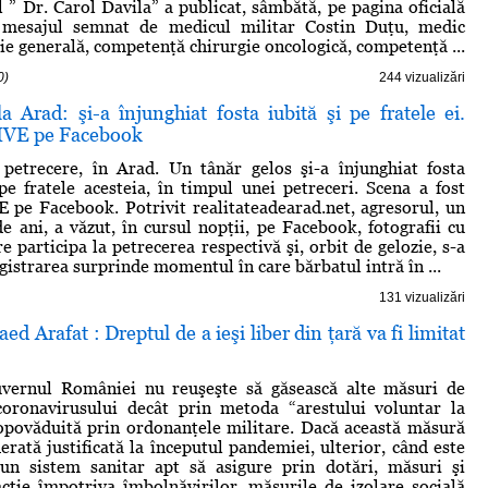
l ” Dr. Carol Davila” a publicat, sâmbătă, pe pagina oficială
 mesajul semnat de medicul militar Costin Duţu, medic
ie generală, competenţă chirurgie oncologică, competenţă ...
0)
244 vizualizări
a Arad: şi-a înjunghiat fosta iubită şi pe fratele ei.
LIVE pe Facebook
 petrecere, în Arad. Un tânăr gelos şi-a înjunghiat fosta
 pe fratele acesteia, în timpul unei petreceri. Scena a fost
 pe Facebook. Potrivit realitateadearad.net, agresorul, un
e ani, a văzut, în cursul nopţii, pe Facebook, fotografii cu
re participa la petrecerea respectivă şi, orbit de gelozie, s-a
gistrarea surprinde momentul în care bărbatul intră în ...
131 vizualizări
aed Arafat : Dreptul de a ieşi liber din ţară va fi limitat
vernul României nu reuşeşte să găsească alte măsuri de
oronavirusului decât prin metoda “arestului voluntar la
opovăduită prin ordonanţele militare. Dacă această măsură
erată justificată la începutul pandemiei, ulterior, când este
un sistem sanitar apt să asigure prin dotări, măsuri şi
cţie împotriva îmbolnăvirilor, măsurile de izolare socială