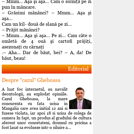
– Mmm… Aşa şi aşa… Cam o solniţă pe zi
pun în mâncare.
– Grăsimi mănânci? – Mmm… Aşa şi
aşa…
Cam un kil- două de slană pe zi…
– Prăjit mănânci?
– Mmm… Aşa şi aşa… Pe zi… Cam câte o
omletă de 4 ouă şi cartofi prăjiţi,
asezonaţi cu cârnaţi
.– Aha… Dar de băut, bei? – A, da! De
băut, beau!
Editorial
Despre "cazul" Gheboasa
A luat foc internetul, au navalit
deontologii, au explodat opiniile.
Cazul Gheboasa, la mare
concurenta cu fata ucisa in
Mangalia care avea initial 12 ani si
fusese violata, iar apoi 18 si ucisa de colega de
camera In fapt, un produs al gradului de cultura
aferent unor concetateni, domnul cu pricina a
fost lasat sa evolueze intr-o siluire a...