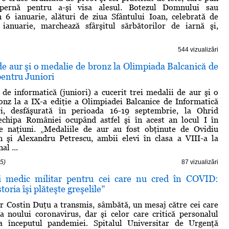
pernă pentru a-şi visa alesul. Botezul Domnului sau
 6 ianuarie, alături de ziua Sfântului Ioan, celebrată de
 ianuarie, marchează sfârşitul sărbătorilor de iarnă şi,
544 vizualizări
de aur şi o medalie de bronz la Olimpiada Balcanică de
entru Juniori
 de informatică (juniori) a cucerit trei medalii de aur şi o
nz la a IX-a ediţie a Olimpiadei Balcanice de Informatică
i, desfăşurată în perioada 16-19 septembrie, la Ohrid
echipa României ocupând astfel şi în acest an locul I în
e naţiuni. „Medaliile de aur au fost obţinute de Ovidiu
 şi Alexandru Petrescu, ambii elevi în clasa a VIII-a la
al ...
5)
87 vizualizări
i medic militar pentru cei care nu cred în COVID:
storia îşi plăteşte greşelile”
r Costin Duţu a transmis, sâmbătă, un mesaj către cei care
a noului coronavirus, dar şi celor care critică personalul
a începutul pandemiei. Spitalul Universitar de Urgenţă