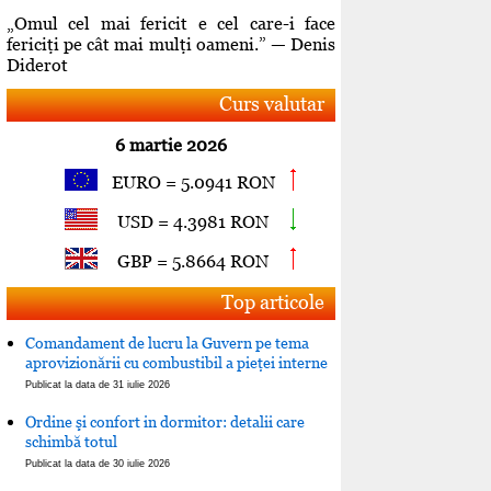
„Omul cel mai fericit e cel care-i face
fericiţi pe cât mai mulţi oameni.” — Denis
Diderot
Curs valutar
6 martie 2026
EURO = 5.0941 RON
USD = 4.3981 RON
GBP = 5.8664 RON
Top articole
Comandament de lucru la Guvern pe tema
aprovizionării cu combustibil a pieţei interne
Publicat la data de 31 iulie 2026
Ordine şi confort in dormitor: detalii care
schimbă totul
Publicat la data de 30 iulie 2026