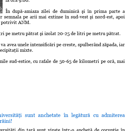
la ora 9.00.
În după-amiaza zilei de duminică şi în prima parte a
or semnala pe arii mai extinse în sud-vest şi nord-est, apoi
, potrivit ANM.
tri pe metru pătrat şi izolat 20-25 de litri pe metru pătrat.
a avea unele intensificări pe creste, spulberând zăpada, iar
ecipitaţii mixte.
iunile sud-estice, cu rafale de 50-65 de kilometri pe oră, mai
iversităţi sunt anchetate în legătură cu admiterea
răini!
ersităţi din ţară sunt vizate într-o anchetă de corupţie în