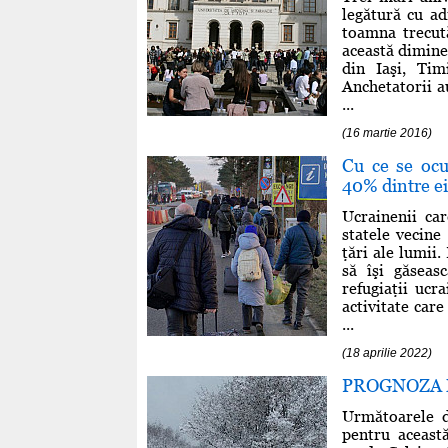
legătură cu ad
toamna trecută
această dimine
din Iaşi, Tim
Anchetatorii a
...
(16 martie 2016)
Cu ce se ocu
40% dintre ei 
Ucrainenii car
statele vecine
ţări ale lumii.
să îşi găseas
refugiaţii uc
activitate care
...
(18 aprilie 2022)
PROGNOZA ME
Următoarele 
pentru aceast