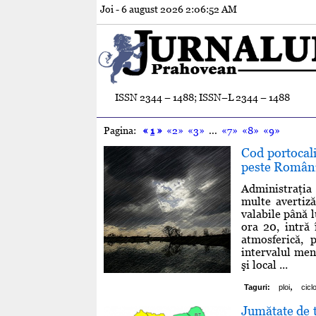
Joi - 6 august 2026
2:06:53 AM
ISSN 2344 – 1488; ISSN–L 2344 – 1488
Pagina:
«
1
»
«2»
«3»
...
«7»
«8»
«9»
Cod portocali
peste România 
Administraţi
multe avertiză
valabile până 
ora 20, intră 
atmosferică, p
intervalul men
şi local ...
,
Taguri:
ploi
cicl
Jumătate de ţ