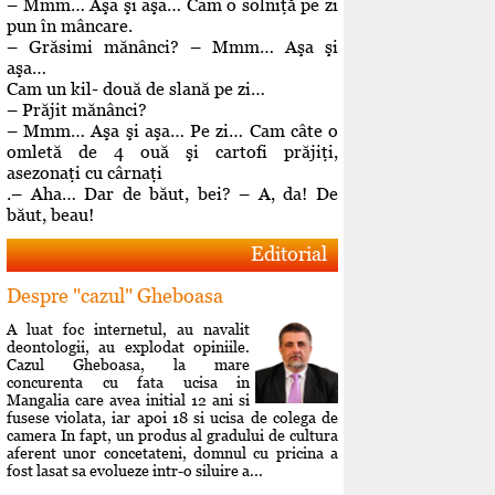
– Mmm… Aşa şi aşa… Cam o solniţă pe zi
pun în mâncare.
– Grăsimi mănânci? – Mmm… Aşa şi
aşa…
Cam un kil- două de slană pe zi…
– Prăjit mănânci?
– Mmm… Aşa şi aşa… Pe zi… Cam câte o
omletă de 4 ouă şi cartofi prăjiţi,
asezonaţi cu cârnaţi
.– Aha… Dar de băut, bei? – A, da! De
băut, beau!
Editorial
Despre "cazul" Gheboasa
A luat foc internetul, au navalit
deontologii, au explodat opiniile.
Cazul Gheboasa, la mare
concurenta cu fata ucisa in
Mangalia care avea initial 12 ani si
fusese violata, iar apoi 18 si ucisa de colega de
camera In fapt, un produs al gradului de cultura
aferent unor concetateni, domnul cu pricina a
fost lasat sa evolueze intr-o siluire a...