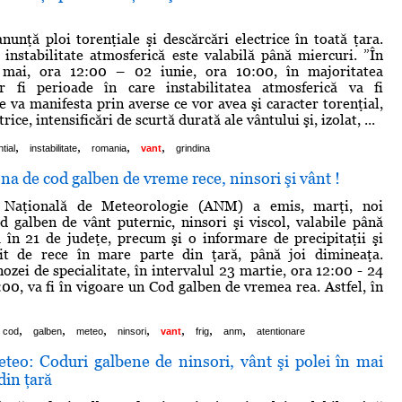
nunţă ploi torenţiale şi descărcări electrice în toată ţara.
instabilitate atmosferică este valabilă până miercuri. ”În
 mai, ora 12:00 – 02 iunie, ora 10:00, în majoritatea
or fi perioade în care instabilitatea atmosferică va fi
e va manifesta prin averse ce vor avea şi caracter torenţial,
rice, intensificări de scurtă durată ale vântului şi, izolat, ...
,
,
,
,
ntial
instabilitate
romania
vant
grindina
na de cod galben de vreme rece, ninsori şi vânt !
a Naţională de Meteorologie (ANM) a emis, marţi, noi
d galben de vânt puternic, ninsori şi viscol, valabile până
 în 21 de judeţe, precum şi o informare de precipitaţii şi
t de rece în mare parte din ţară, până joi dimineaţa.
zei de specialitate, în intervalul 23 martie, ora 12:00 - 24
:00, va fi în vigoare un Cod galben de vremea rea. Astfel, în
,
,
,
,
,
,
,
cod
galben
meteo
ninsori
vant
frig
anm
atentionare
eteo: Coduri galbene de ninsori, vânt şi polei în mai
din ţară