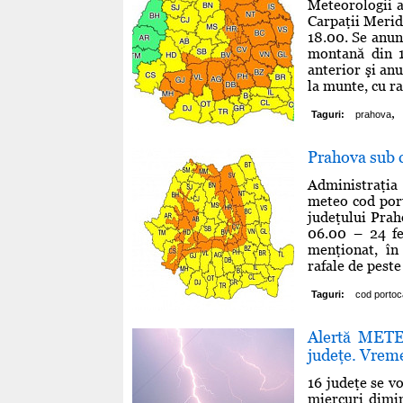
Meteorologii a
Carpaţii Merid
18.00. Se anun
montană din 1
anterior şi an
la munte, cu ra
,
Taguri:
prahova
Prahova sub c
Administraţia
meteo cod port
judeţului Praho
06.00 – 24 feb
menţionat, în
rafale de peste
Taguri:
cod portoc
Alertă METE
judeţe. Vreme
16 judeţe se vo
miercuri dimi