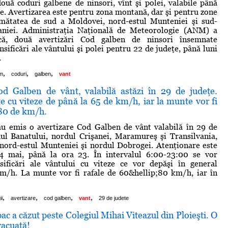
ă coduri galbene de ninsori, vînt şi polei, valabile până
rie. Avertizarea este pentru zona montană, dar şi pentru zone
umătatea de sud a Moldovei, nord-estul Munteniei şi sud-
vaniei. Administraţia Naţională de Meteorologie (ANM) a
că, două avertizări Cod galben de ninsori însemnate
ensificări ale vântului şi polei pentru 22 de judeţe, până luni
.
,
,
,
m
coduri
galben
vant
od Galben de vânt, valabilă astăzi în 29 de judeţe.
e cu viteze de până la 65 de km/h, iar la munte vor fi
-80 de km/h.
au emis o avertizare Cod Galben de vânt valabilă în 29 de
ul Banatului, nordul Crişanei, Maramureş şi Transilvania,
nord-estul Munteniei şi nordul Dobrogei. Atenţionare este
 14 mai, până la ora 23. În intervalul 6:00-23:00 se vor
sificări ale vântului cu viteze ce vor depăşi în general
km/h. La munte vor fi rafale de 60&hellip;80 km/h, iar în
,
,
,
,
ii
avertizare
cod galben
vant
29 de judete
 a căzut peste Colegiul Mihai Viteazul din Ploieşti. O
vacuată!