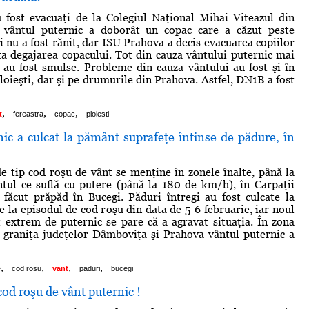
 fost evacuaţi de la Colegiul Naţional Mihai Viteazul din
e vântul puternic a doborât un copac care a căzut peste
i nu a fost rănit, dar ISU Prahova a decis evacuarea copiilor
ita degajarea copacului. Tot din cauza vântului puternic mai
 au fost smulse. Probleme din cauza vântului au fost şi în
loieşti, dar şi pe drumurile din Prahova. Astfel, DN1B a fost
,
,
,
t
fereastra
copac
ploiesti
ic a culcat la pământ suprafeţe întinse de pădure, în
e tip cod roşu de vânt se menţine în zonele înalte, până la
tul ce suflă cu putere (până la 180 de km/h), în Carpaţii
 făcut prăpăd în Bucegi. Păduri întregi au fost culcate la
e la episodul de cod roşu din data de 5-6 februarie, iar noul
 extrem de puternic se pare că a agravat situaţia. În zona
 graniţa judeţelor Dâmboviţa şi Prahova vântul puternic a
,
,
,
,
e
cod rosu
vant
paduri
bucegi
od roşu de vânt puternic !