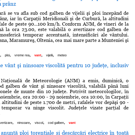
a prânz
ră se va afla sub cod galben de vijelii şi ploi începând de
ânz, iar în Carpaţii Meridionali şi de Curbură, la altitudini
afale de peste 90...100 km/h. Conform ANM, de vineri de la
nă la ora 23.00, este valabilă o avertizare cod galben de
tmosferică temporar accentuată, intensificări ale vântului.
şana, Maramureş, Oltenia, cea mai mare parte a Munteniei şi
,
,
,
,
,
ploi
vreme rea
vant
vijelii
meteo
 vânt şi ninsoare viscolită pentru 10 judeţe, inclusiv
a Naţională de Meteorologie (ANM) a emis, duminică, o
d galben de vânt şi ninsoare viscolită, valabilă până luni
onele de munte din 10 judeţe. Potrivit meteorologilor, în
noiembrie, ora 20:00 - 29 noiembrie, ora 10:00, în Carpaţii
 altitudini de peste 1.700 de metri, rafalele vor depăşi 90 -
emporar va ninge viscolit. Judeţele vizate parţial de
.
,
,
,
,
vertizare
ninsoare
viscol
cod galben
vant
anunţă ploi torenţiale şi descărcări electrice în toată