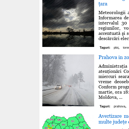
ţara
Meteorologii a
Informarea de 
intervalul 30
regiunilor, v
accentuată şi s
descărcări elect
,
Taguri:
ploi
tore
Prahova in zo
Administraţi
atenţionări Co
miercuri seara
vreme deosebi
Conform progno
martie, ora 18
Moldova, ...
,
Taguri:
prahova
Avertizare m
multe judeţe 