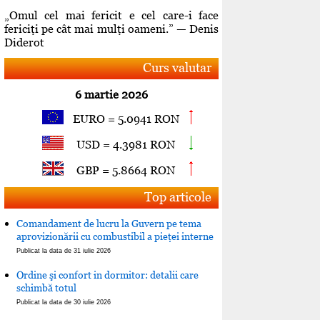
„Omul cel mai fericit e cel care-i face
fericiţi pe cât mai mulţi oameni.” — Denis
Diderot
Curs valutar
6 martie 2026
EURO = 5.0941 RON
USD = 4.3981 RON
GBP = 5.8664 RON
Top articole
Comandament de lucru la Guvern pe tema
aprovizionării cu combustibil a pieţei interne
Publicat la data de 31 iulie 2026
Ordine şi confort in dormitor: detalii care
schimbă totul
Publicat la data de 30 iulie 2026