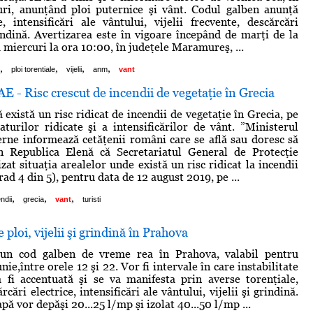
uri, anunţând ploi puternice şi vânt. Codul galben anunţă
e, intensificări ale vântului, vijelii frecvente, descărcări
rindină. Avertizarea este în vigoare începând de marţi de la
 miercuri la ora 10:00, în judeţele Maramureş, ...
,
,
,
,
ploi torentiale
vijelii
anm
vant
E - Risc crescut de incendii de vegetaţie în Grecia
există un risc ridicat de incendii de vegetaţie în Grecia, pe
turilor ridicate şi a intensificărilor de vânt. ”Ministerul
erne informează cetăţenii români care se află sau doresc să
în Republica Elenă că Secretariatul General de Protecţie
izat situaţia arealelor unde există un risc ridicat la incendii
rad 4 din 5), pentru data de 12 august 2019, pe ...
,
,
,
ndii
grecia
vant
turisti
ploi, vijelii şi grindină în Prahova
n cod galben de vreme rea în Prahova, valabil pentru
nie,între orele 12 şi 22. Vor fi intervale în care instabilitate
 fi accentuată şi se va manifesta prin averse torenţiale,
rcări electrice, intensificări ale vântului, vijelii şi grindină.
apă vor depăşi 20...25 l/mp şi izolat 40...50 l/mp ...