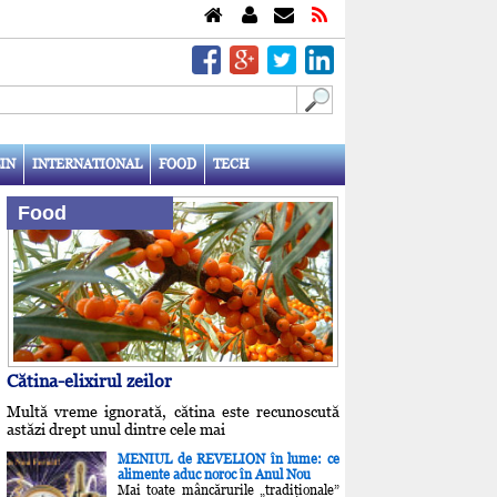
IN
INTERNATIONAL
FOOD
TECH
Food
Cătina-elixirul zeilor
Multă vreme ignorată, cătina este recunoscută
astăzi drept unul dintre cele mai
MENIUL de REVELION în lume: ce
alimente aduc noroc în Anul Nou
Mai toate mâncărurile „tradiţionale”