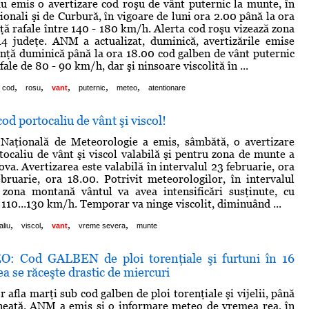
u emis o avertizare cod roşu de vânt puternic la munte, în
ionali şi de Curbură, în vigoare de luni ora 2.00 până la ora
ţă rafale între 140 - 180 km/h. Alerta cod roşu vizează zona
4 judeţe. ANM a actualizat, duminică, avertizările emise
unţă duminică până la ora 18.00 cod galben de vânt puternic
fale de 80 - 90 km/h, dar şi ninsoare viscolită în ...
,
,
,
,
,
cod
rosu
vant
puternic
meteo
atentionare
od portocaliu de vânt şi viscol!
 Naţională de Meteorologie a emis, sâmbătă, o avertizare
ocaliu de vânt şi viscol valabilă şi pentru zona de munte a
va. Avertizarea este valabilă în intervalul 23 februarie, ora
ruarie, ora 18.00. Potrivit meteorologilor, în intervalul
 zona montană vântul va avea intensificări susţinute, cu
 110...130 km/h. Temporar va ninge viscolit, diminuând ...
,
,
,
,
aliu
viscol
vant
vreme severa
munte
O: Cod GALBEN de ploi torenţiale şi furtuni în 16
a se răceşte drastic de miercuri
r afla marţi sub cod galben de ploi torenţiale şi vijelii, până
neaţă. ANM a emis şi o informare meteo de vremea rea, în