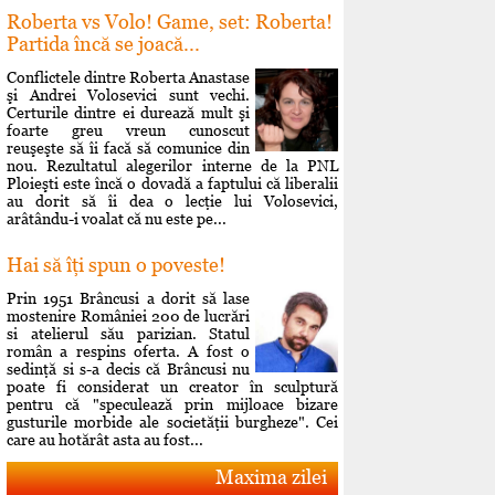
Roberta vs Volo! Game, set: Roberta!
Partida încă se joacă...
Conflictele dintre Roberta Anastase
şi Andrei Volosevici sunt vechi.
Certurile dintre ei durează mult şi
foarte greu vreun cunoscut
reuşeşte să îi facă să comunice din
nou. Rezultatul alegerilor interne de la PNL
Ploieşti este încă o dovadă a faptului că liberalii
au dorit să îi dea o lecţie lui Volosevici,
arâtându-i voalat că nu este pe...
Hai să îţi spun o poveste!
Prin 1951 Brâncusi a dorit să lase
mostenire României 200 de lucrări
si atelierul său parizian. Statul
român a respins oferta. A fost o
sedinţă si s-a decis că Brâncusi nu
poate fi considerat un creator în sculptură
pentru că "speculează prin mijloace bizare
gusturile morbide ale societăţii burgheze". Cei
care au hotărât asta au fost...
Maxima zilei