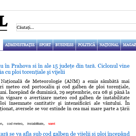
ADMINISTRAŢIE
SPORT
BUSINESS
POLITICĂ
NAŢIONAL
MAGAZ
u în Prahova si în ale 15 judeţe din tară. Ciclonul vine
cu ploi torenţiale şi vijelii
a Naţională de Meteorologie (ANM) a emis sâmbătă mai
ri meteo cod portocaliu şi cod galben de ploi torenţiale,
luni. Începând de duminică, 29 septembrie, ora 08 şi până la
în vigoare o avertizare meteo cod galben de instabilitate
loi însemnate cantitativ şi intensificări ale vântului. În
ţionat, aversele se vor extinde în cea mai mare parte a ţării
,
,
,
on
cod meteo
instabilitate
vant
ară se va afla sub cod galben de vijelii şi ploi începând