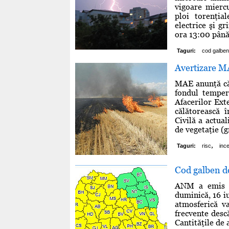
vigoare mierc
ploi torenţial
electrice şi g
ora 13:00 până
Taguri:
cod galben
Avertizare MA
MAE anunţă că 
fondul tempera
Afacerilor Ext
călătorească 
Civilă a actual
de vegetaţie (g
,
Taguri:
risc
ince
Cod galben de 
ANM a emis u
duminică, 16 iu
atmosferică va
frecvente descă
Cantităţile de 