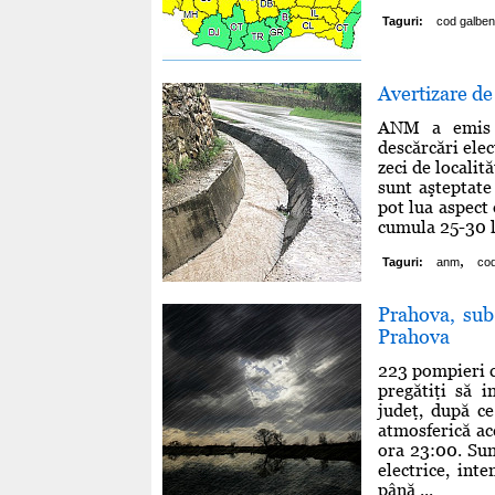
Taguri:
cod galben
Avertizare de
ANM a emis s
descărcări elec
zeci de localit
sunt aşteptate 
pot lua aspect 
cumula 25-30 l
,
Taguri:
anm
cod
Prahova, su
Prahova
223 pompieri c
pregătiţi să i
judeţ, după c
atmosferică ac
ora 23:00. Sun
electrice, int
până ...