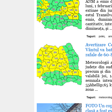
ANM a emis dou
luni, 1 februa
extinse din j
estul Transil
emis, dumini
cantitativ, int
dimineaţa, şi ..
,
Taguri:
polei
an
Avertizare C
Vântul va bat
rafale de 60
Meteorologii 
judeţe din sud
precum şi din 
valabilă joi,
semnala inten
55&hellip;65 
zona ...
Taguri:
meteorolog
FOTO Un copac
clasă a fost e