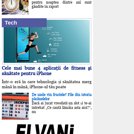
pentru noaptea dintre ani sunt
gândite în raport
Tech
Cele mai bune 4 aplicaţii de fitness şi
sănătate pentru iPhone
Într-o eră în care tehnologia și sănătatea merg
mână în mână, iPhone-ul tău poate
De unde vin fructele? File din istoria
păcănelelor
Dacă ai jucat vreodată un slot și te-ai
întrebat „Ce caută lămâia asta aici?”,
nu