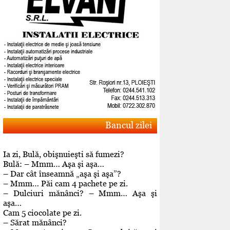
Bancul zilei
Ia zi, Bulă, obişnuieşti să fumezi?
Bulă: – Mmm… Aşa şi aşa…
– Dar cât înseamnă „aşa şi aşa”?
– Mmm… Păi cam 4 pachete pe zi.
– Dulciuri mănânci? – Mmm… Aşa şi
aşa…
Cam 5 ciocolate pe zi.
– Sărat mănânci?