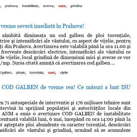
,
,
,
,
,
prahova
instabilitate
averse
vant
grindina
 vreme severă imediată în Prahova!
âmbătă dimineaţa un cod galben de ploi torenţiale,
trice şi intensificări ale vântului, cu aspect de vijelie, pentru
ăţi din Prahova. Avertizarea este valabilă până la ora 11.00 şi
frecvente descărcări electrice, intensificări ale vântului ce
de vijelie, local grindină de dimensiuni mici şi averse ce vor
/mp. Sursa citată anunţă că avertizarea cod galben ...
,
,
,
,
 galben
ploaie
torentiala
vant
vijelie
b COD GALBEN de vreme rea! Ce măsuri a luat ISU
u 71 autospeciale de interventie şi 176 mijloace tehnice sunt
ntervină în sprijinul populaţiei şi autorităţilor locale din
e ANM a emis o avertizare COD GALBEN de instabilitate
centuată valabilă luni, 6 mai, începând cu ora 14:00 până la
t aşteptate ploi abundente cu caracter torenţial, descărcări
ensificări ale vântului şi grindină, urmând să se acumuleze