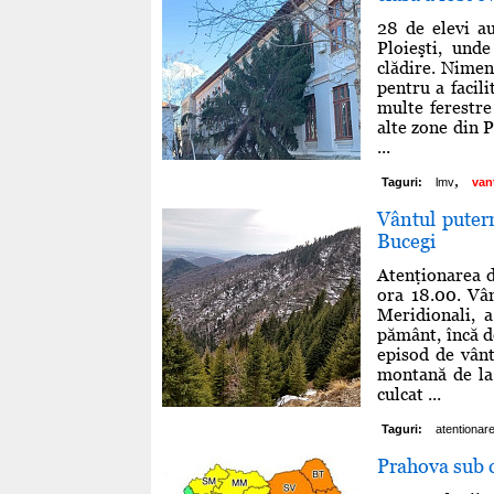
28 de elevi au
Ploieşti, und
clădire. Nimen
pentru a facil
multe ferestre
alte zone din P
...
,
Taguri:
lmv
van
Vântul putern
Bucegi
Atenţionarea d
ora 18.00. Vân
Meridionali, a
pământ, încă d
episod de vânt
montană de la
culcat ...
Taguri:
atentionar
Prahova sub c