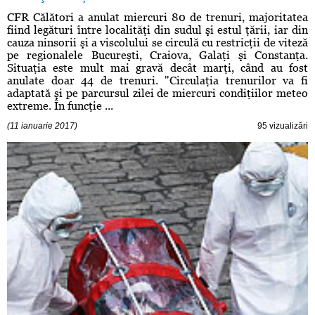
CFR Călători a anulat miercuri 80 de trenuri, majoritatea
fiind legături între localităţi din sudul şi estul ţării, iar din
cauza ninsorii şi a viscolului se circulă cu restricţii de viteză
pe regionalele Bucureşti, Craiova, Galaţi şi Constanţa.
Situaţia este mult mai gravă decât marţi, când au fost
anulate doar 44 de trenuri. "Circulaţia trenurilor va fi
adaptată şi pe parcursul zilei de miercuri condiţiilor meteo
extreme. În funcţie ...
(11 ianuarie 2017)
95 vizualizări