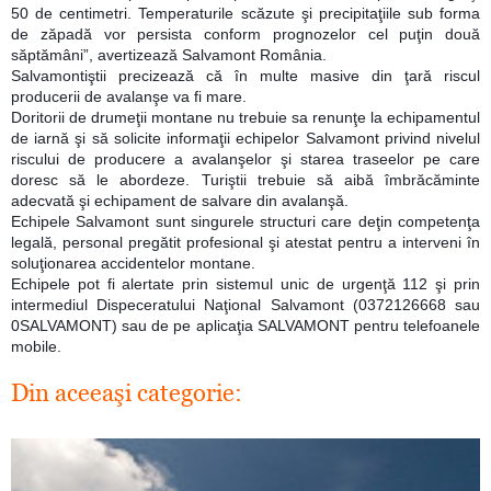
50 de centimetri. Temperaturile scăzute şi precipitaţiile sub forma
de zăpadă vor persista conform prognozelor cel puţin două
săptămâni”, avertizează Salvamont România.
Salvamontiştii precizează că în multe masive din ţară riscul
producerii de avalanşe va fi mare.
Doritorii de drumeţii montane nu trebuie sa renunţe la echipamentul
de iarnă şi să solicite informaţii echipelor Salvamont privind nivelul
riscului
de producere a avalanşelor şi starea traseelor pe care
doresc să le abordeze. Turiştii trebuie să aibă îmbrăcăminte
adecvată şi echipament de salvare din avalanşă.
Echipele Salvamont sunt singurele structuri care deţin competenţa
legală, personal pregătit profesional şi atestat pentru a interveni în
soluţionarea accidentelor montane.
Echipele pot fi alertate prin sistemul unic de urgenţă 112 şi prin
intermediul Dispeceratului Naţional Salvamont (0372126668 sau
0SALVAMONT) sau de pe aplicaţia SALVAMONT pentru telefoanele
mobile.
Din aceeaşi categorie: