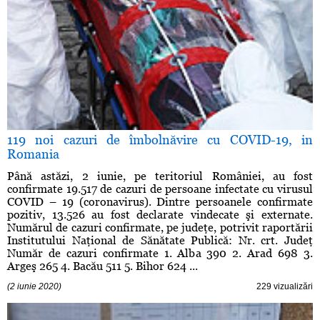
119 noi cazuri de îmbolnăvire cu COVID-19, in
Romania
Până astăzi, 2 iunie, pe teritoriul României, au fost
confirmate 19.517 de cazuri de persoane infectate cu virusul
COVID – 19 (coronavirus). Dintre persoanele confirmate
pozitiv, 13.526 au fost declarate vindecate şi externate.
Numărul de cazuri confirmate, pe judeţe, potrivit raportării
Institutului Naţional de Sănătate Publică: Nr. crt. Judeţ
Număr de cazuri confirmate 1. Alba 390 2. Arad 698 3.
Argeş 265 4. Bacău 511 5. Bihor 624 ...
(2 iunie 2020)
229 vizualizări