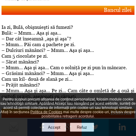
Bancul zilei
Ia zi, Bulă, obişnuieşti să fumezi?
Bulă: – Mmm… Aşa şi aşa…
– Dar cât înseamnă „aşa şi aşa”?
– Mmm… Păi cam 4 pachete pe zi.
– Dulciuri mănânci? – Mmm… Aşa şi aşa…
Cam 5 ciocolate pe zi.
– Sărat mănânci?
– Mmm… Aşa şi aşa… Cam o solniţă pe zi pun în mâncare.
– Grăsimi mănânci? – Mmm… Aşa şi aşa…
Cam un kil- două de slană pe zi…
– Prăjit mănânci?
– Mmm… Aşa şi aşa… Pe zi… Cam câte o omletă de 4 ouă şi
cartofi prăjiţi, asezonaţi cu cârnaţi
Pentru scopuri precum afișarea de conținut personalizat, folosim module cookie
.– Aha… Dar de băut, bei? – A, da! De băut, beau!
sau tehnologii similare. Apăsând Accept sau navigând pe acest website, sunteți de
acord să permiți colectarea de informații prin cookie-uri sau tehnologii similare.
Editorial
Aflați în secțiunea
Politica de Cookies
mai multe despre cookie-uri, inclusiv despre
posibilitatea retragerii acordului.
Despre "cazul" Gheboasa
A luat foc internetul, au navalit deontologii, au explodat