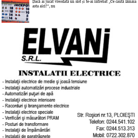
Dacă ai jucat vreodată un slot și te-ai întrebat „Ce caută lămâia
asta aici?”, nu