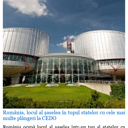
România, locul al şaselea în topul statelor cu cele mai
multe plângeri la CEDO
România ocupă locul al şaselea într-un top al statelor cu