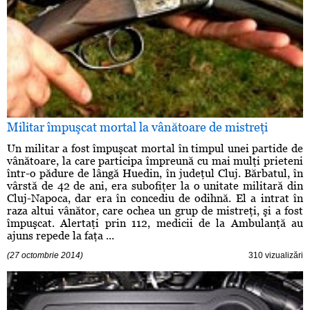
Militar împuşcat mortal la vânătoare de mistreţi
Un militar a fost împuşcat mortal în timpul unei partide de
vânătoare, la care participa împreună cu mai mulţi prieteni
într-o pădure de lângă Huedin, în judeţul Cluj. Bărbatul, în
vârstă de 42 de ani, era subofiţer la o unitate militară din
Cluj-Napoca, dar era în concediu de odihnă. El a intrat în
raza altui vânător, care ochea un grup de mistreţi, şi a fost
împuşcat. Alertaţi prin 112, medicii de la Ambulanţă au
ajuns repede la faţa ...
(27 octombrie 2014)
310 vizualizări