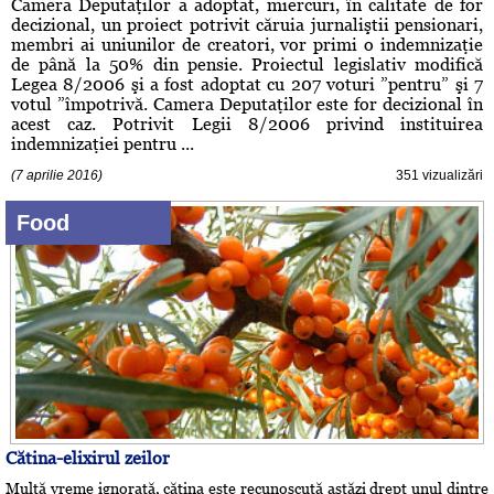
Camera Deputaţilor a adoptat, miercuri, în calitate de for
decizional, un proiect potrivit căruia jurnaliştii pensionari,
membri ai uniunilor de creatori, vor primi o indemnizaţie
de până la 50% din pensie. Proiectul legislativ modifică
Legea 8/2006 şi a fost adoptat cu 207 voturi ”pentru” şi 7
votul ”împotrivă. Camera Deputaţilor este for decizional în
acest caz. Potrivit Legii 8/2006 privind instituirea
indemnizaţiei pentru ...
(7 aprilie 2016)
351 vizualizări
Food
Cătina-elixirul zeilor
Multă vreme ignorată, cătina este recunoscută astăzi drept unul dintre