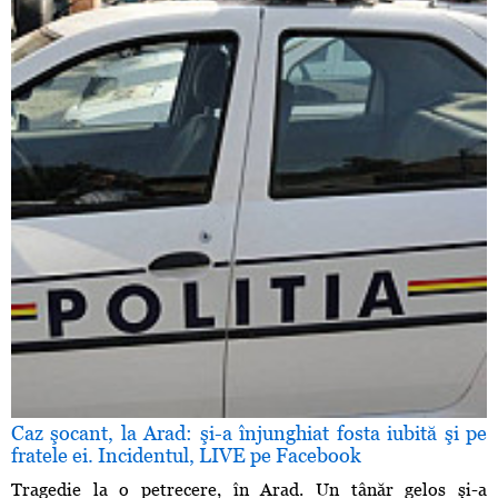
Caz şocant, la Arad: şi-a înjunghiat fosta iubită şi pe
fratele ei. Incidentul, LIVE pe Facebook
Tragedie la o petrecere, în Arad. Un tânăr gelos şi-a