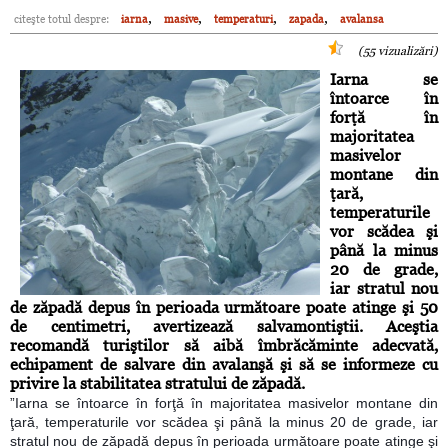
,
,
,
,
citeşte totul despre:
iarna
masive
temperaturi
zapada
avalansa
(55 vizualizări)
Iarna se
întoarce în
forţă în
majoritatea
masivelor
montane din
ţară,
temperaturile
vor scădea şi
până la minus
20 de grade,
iar stratul nou
de zăpadă depus în perioada următoare poate atinge şi 50
de centimetri, avertizează salvamontiştii. Aceştia
recomandă turiştilor să aibă îmbrăcăminte adecvată,
echipament de salvare din avalanşă şi să se informeze cu
privire la stabilitatea stratului de zăpadă.
”Iarna se întoarce în forţă în majoritatea masivelor montane din
ţară, temperaturile vor scădea şi până la minus 20 de grade, iar
stratul nou de zăpadă depus în perioada următoare poate atinge şi