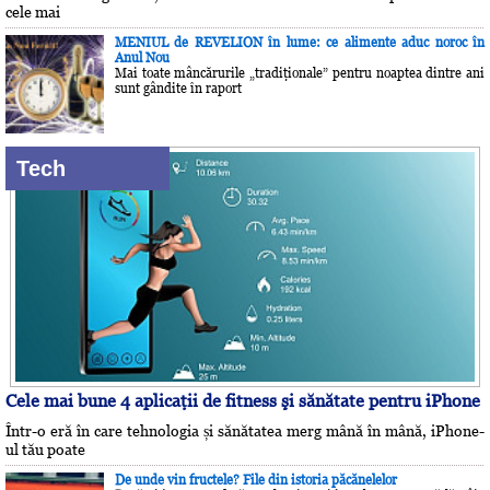
cele mai
MENIUL de REVELION în lume: ce alimente aduc noroc în
Anul Nou
Mai toate mâncărurile „tradiţionale” pentru noaptea dintre ani
sunt gândite în raport
Tech
Cele mai bune 4 aplicaţii de fitness şi sănătate pentru iPhone
Într-o eră în care tehnologia și sănătatea merg mână în mână, iPhone-
ul tău poate
De unde vin fructele? File din istoria păcănelelor