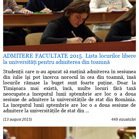
ADMITERE FACULTATE 2015. Lista locurilor libere
la universităţi pentru admiterea din toamnă
Studenţii care n-au apucat să susţină admiterea în sesiunea
din iulie îşi pot încerca norocul în cea din toamnă, însă
locurile rămase la buget sunt foarte puţine. Doar la
Timişoara mai există, încă, multe locuri fără taxă
neocupate.a începutul lunii sptembrie are loc o a doua
sesiune de admitere la universităţile de stat din România.
La începutul lunii sptembrie are loc o a doua sesiune de
admitere la universităţile de stat din ...
(13 august 2015)
449 vizualizări