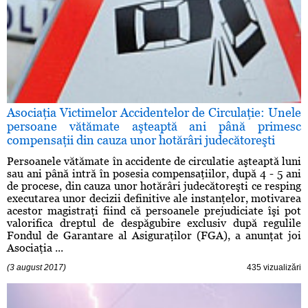
Asociaţia Victimelor Accidentelor de Circulaţie: Unele
persoane vătămate aşteaptă ani până primesc
compensaţii din cauza unor hotărâri judecătoreşti
Persoanele vătămate în accidente de circulatie aşteaptă luni
sau ani până intră în posesia compensaţiilor, după 4 - 5 ani
de procese, din cauza unor hotărâri judecătoreşti ce resping
executarea unor decizii definitive ale instanţelor, motivarea
acestor magistraţi fiind că persoanele prejudiciate îşi pot
valorifica dreptul de despăgubire exclusiv după regulile
Fondul de Garantare al Asiguraţilor (FGA), a anunţat joi
Asociaţia ...
(3 august 2017)
435 vizualizări