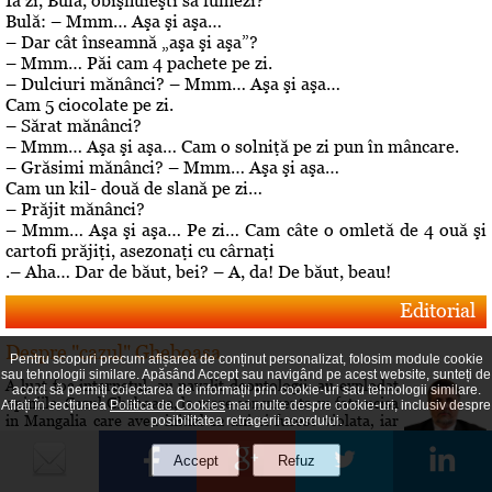
Ia zi, Bulă, obişnuieşti să fumezi?
Bulă: – Mmm… Aşa şi aşa…
– Dar cât înseamnă „aşa şi aşa”?
– Mmm… Păi cam 4 pachete pe zi.
– Dulciuri mănânci? – Mmm… Aşa şi aşa…
Cam 5 ciocolate pe zi.
– Sărat mănânci?
– Mmm… Aşa şi aşa… Cam o solniţă pe zi pun în mâncare.
– Grăsimi mănânci? – Mmm… Aşa şi aşa…
Cam un kil- două de slană pe zi…
– Prăjit mănânci?
– Mmm… Aşa şi aşa… Pe zi… Cam câte o omletă de 4 ouă şi
cartofi prăjiţi, asezonaţi cu cârnaţi
.– Aha… Dar de băut, bei? – A, da! De băut, beau!
Editorial
Despre "cazul" Gheboasa
Pentru scopuri precum afișarea de conținut personalizat, folosim module cookie
sau tehnologii similare. Apăsând Accept sau navigând pe acest website, sunteți de
A luat foc internetul, au navalit deontologii, au explodat
acord să permiți colectarea de informații prin cookie-uri sau tehnologii similare.
opiniile. Cazul Gheboasa, la mare concurenta cu fata ucisa
Aflați în secțiunea
Politica de Cookies
mai multe despre cookie-uri, inclusiv despre
in Mangalia care avea initial 12 ani si fusese violata, iar
posibilitatea retragerii acordului.
apoi 18 si ucisa de colega de camera In fapt, un produs al
gradului de cultura aferent unor concetateni, domnul cu
pricina a fost lasat sa evolueze intr-o siluire a...