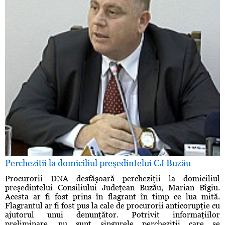
Percheziţii la domiciliul preşedintelui CJ Buzău
Procurorii DNA desfăşoară percheziţii la domiciliul
preşedintelui Consiliului Judeţean Buzău, Marian Bîgiu.
Acesta ar fi fost prins în flagrant în timp ce lua mită.
Flagrantul ar fi fost pus la cale de procurorii anticorupţie cu
ajutorul unui denunţător. Potrivit informaţiilor
preliminare, nu sunt singurele percheziţii care se