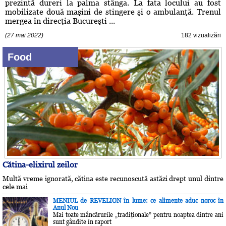
prezintă dureri la palma stânga. La fata locului au fost
mobilizate două maşini de stingere şi o ambulanţă. Trenul
mergea în direcţia Bucureşti ...
(27 mai 2022)
182 vizualizări
Food
Cătina-elixirul zeilor
Multă vreme ignorată, cătina este recunoscută astăzi drept unul dintre
cele mai
MENIUL de REVELION în lume: ce alimente aduc noroc în
Anul Nou
Mai toate mâncărurile „tradiţionale” pentru noaptea dintre ani
sunt gândite în raport