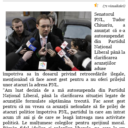
(71 vizualizări)
Senatorul
PNL, Tudor
Chiuariu, a
anunţat că s-a
autosuspendat
din Partidul
Naţional
Liberal până la
clarificarea
acuzaţiilor
aduse
împotriva sa în dosarul privind retrocedările ilegale,
menţionând că face acest gest pentru a nu oferi prilejul
unor atacuri la adresa PNL.
“Am luat decizia de a mă autosuspenda din Partidul
Naţional Liberal, până la clarificarea situaţiei legate de
acuzaţiile formulate săptămâna trecută. Fac acest gest
pentru că nu vreau ca acuzaţii nefondate să fie prilej de
atacuri politice împotriva PNL, partidul în care am intrat
acum 18 ani şi de care se leagă întreaga mea activitate
politică. Le mulţumesc colegilor pentru sprijinul moral.