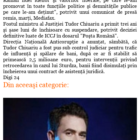
Rămân fidel ideilor şi valorilor liberale, pe care le-am
promovat în toate funcţiile politice şi demnităţile publice
pe care le-am deţinut", potrivit unui comunicat de presă
remis, marţi, Mediafax.
Fostul ministru al Justiţiei Tudor Chiuariu a primit trei ani
şi şase luni de închisoare cu suspendare, potrivit deciziei
definitive luate de ICCJ în dosarul "Poşta Română".
Direcţia Naţională Anticorupţie a anunţat, sâmbătă, că
Tudor Chiuariu a fost pus sub control judiciar pentru trafic
de influenţă şi spălare de bani, după ce ar fi stabilit să
primească 2,5 milioane euro, pentru intervenţii privind
retrocedarea în cazul lui Sturdza, banii fiind disimulaţi prin
încheierea unui contract de asistenţă juridică.
Digi 24
Din aceeaşi categorie: