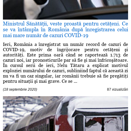
Ministrul Sănătăţii, veste proastă pentru cetăţeni. Ce
se va întâmpla în România după înregistrarea celui
mai mare număr de cazuri COVID-19
Ieri, România a înregistrat un număr record de cazuri de
COVID-19, motiv de îngrijorare pentru cetăţeni şi
autorităţi. Este prima oară când se raportează 1.713 de
cazuri noi, iar pronosticurile par să fie şi mai înfricoşătoare.
În cursul serii de ieri, Nelu Tătaru a explicat motivul
exploziei numărului de cazuri, subliniind faptul că această zi
nu va fi un caz singular, iar românii trebuie să fie pregătiţi
pentru situaţii şi mai grave. Ce se ...
(18 septembrie 2020)
87 vizualizări