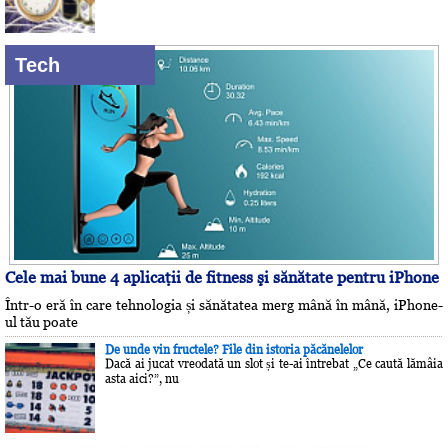
Tech
Cele mai bune 4 aplicaţii de fitness şi sănătate pentru iPhone
Într-o eră în care tehnologia și sănătatea merg mână în mână, iPhone-
ul tău poate
De unde vin fructele? File din istoria păcănelelor
Dacă ai jucat vreodată un slot și te-ai întrebat „Ce caută lămâia
asta aici?”, nu