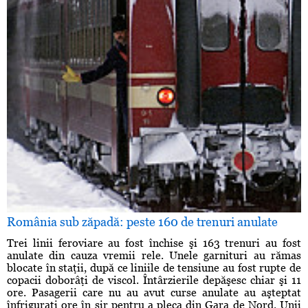
România sub zăpadă: peste 160 de trenuri anulate
Trei linii feroviare au fost închise şi 163 trenuri au fost
anulate din cauza vremii rele. Unele garnituri au rămas
blocate în staţii, după ce liniile de tensiune au fost rupte de
copacii doborâţi de viscol. Întârzierile depăşesc chiar şi 11
ore. Pasagerii care nu au avut curse anulate au aşteptat
înfriguraţi ore în şir pentru a pleca din Gara de Nord. Unii