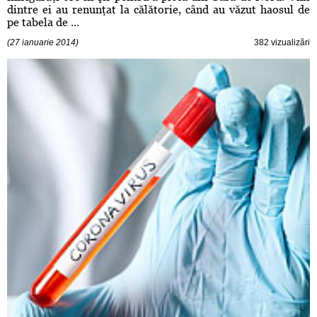
dintre ei au renunţat la călătorie, când au văzut haosul de
pe tabela de ...
(27 ianuarie 2014)
382 vizualizări