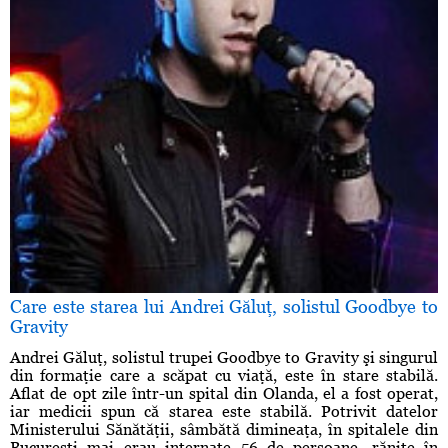
Care este starea lui Andrei Găluţ, solistul Goodbye to
Gravity
Andrei Găluţ, solistul trupei Goodbye to Gravity şi singurul
din formaţie care a scăpat cu viaţă, este în stare stabilă.
Aflat de opt zile într-un spital din Olanda, el a fost operat,
iar medicii spun că starea este stabilă. Potrivit datelor
Ministerului Sănătăţii, sâmbătă dimineaţa, în spitalele din
Bucureşti mai erau internate 56 de persoane, rănite în