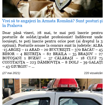
Vrei să te angajezi în Armata Română? Sunt posturi şi
în Prahova
Doar până vineri, 28 mai, te mai poţi înscrie pentru
posturile de soldat/gradat profesionist! Indiferent unde
locuieşti, te poţi înscrie pentru orice post (ai dreptul la 3
opţiuni). Posturile scoase la concurs sunt în judeţele: ALBA
-15 ARGEŞ – 11 ARAD – 20 BUCUREŞTI – 370 BACĂU – 45
BIHOR – 4 BISTRIŢA – 82 BRĂILA – 35 BRAŞOV – 27
BOTOŞANI 1 BUZĂU – 57 CĂLĂRAŞI – 18 CLUJ 75
CONSTANŢA – 223 DÂMBOVIŢA – 8 DOLJ – 39 GALAŢI
– 43 GIURGIU – ...
(27 mai 2021)
220 vizualizări