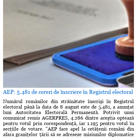
AEP: 5.481 de cereri de înscriere în Registrul electoral
Numărul românilor din străinătate înscrişi în Registrul
electoral până la data de 8 august este de 5.481, a anunţat
luni Autoritatea Electorală Permanentă. Potrivit unui
comunicat remis AGERPRES, 4.286 dintre aceştia optează
pentru votul prin corespondenţă, iar 1.195 pentru votul în
secţiile de votare. "AEP face apel la cetăţenii români din
afara graniţelor ţării să se adreseze misiunilor diplomatice