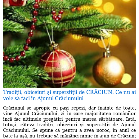
Tradiţii, obiceiuri şi superstiţii de CRĂCIUN. Ce nu ai
voie să faci în Ajunul Crăciunului
Crăciunul se apropie cu paşi repezi, dar înainte de toate,
vine Ajunul Crăciunului, zi în care majoritatea românilor
încă fac ultimele pregătiri pentru marea sărbătoare. Iată,
totuşi, câteva tradiţii, obiceiuri şi superstiţii de Ajunul
Crăciunului. Se spune că pentru a avea noroc, în anul ce
bate la uşă, nu trebuie să mănânci nimic în ajun de Crăciun;