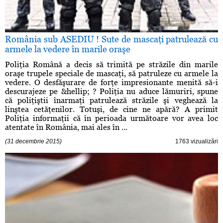
România sub ASEDIU ! Sute de mascaţi patrulează cu
armele la vedere în marile oraşe
Poliţia Română a decis să trimită pe străzile din marile
oraşe trupele speciale de mascaţi, să patruleze cu armele la
vedere. O desfăşurare de forţe impresionante menită să-i
descurajeze pe &hellip; ? Poliţia nu aduce lămuriri, spune
că poliţiştii înarmaţi patrulează străzile şi veghează la
linştea cetăţenilor. Totuşi, de cine ne apără? A primit
Poliţia informaţii că în perioada următoare vor avea loc
atentate în România, mai ales în ...
(31 decembrie 2015)
1763 vizualizări