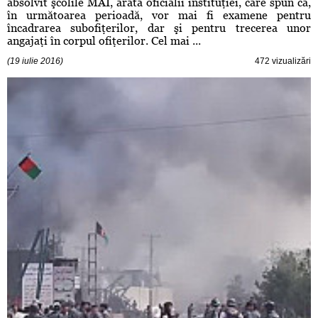
absolvit şcolile MAI, arată oficialii instituţiei, care spun că,
în următoarea perioadă, vor mai fi examene pentru
încadrarea subofiţerilor, dar şi pentru trecerea unor
angajaţi în corpul ofiţerilor. Cel mai ...
(19 iulie 2016)
472 vizualizări