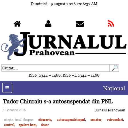
Duminică - 9 august 2026
2:06:40 AM
ISSN 2344 – 1488; ISSN–L 2344 – 1488
Naţional
Tudor Chiuraiu s-a autosuspendat din PNL
13 ianuarie 2015
Jurnalul Prahovean
,
,
,
,
citeşte totul despre:
chiurariu
autosuspendatmpnl
senator
retrocedari
,
,
control
spalare bani
dosar