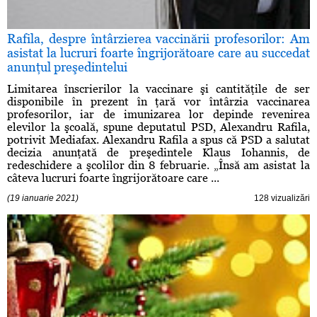
Rafila, despre întârzierea vaccinării profesorilor: Am
asistat la lucruri foarte îngrijorătoare care au succedat
anunţul preşedintelui
Limitarea înscrierilor la vaccinare şi cantităţile de ser
disponibile în prezent în ţară vor întârzia vaccinarea
profesorilor, iar de imunizarea lor depinde revenirea
elevilor la şcoală, spune deputatul PSD, Alexandru Rafila,
potrivit Mediafax. Alexandru Rafila a spus că PSD a salutat
decizia anunţată de preşedintele Klaus Iohannis, de
redeschidere a şcolilor din 8 februarie. „Însă am asistat la
câteva lucruri foarte îngrijorătoare care ...
(19 ianuarie 2021)
128 vizualizări