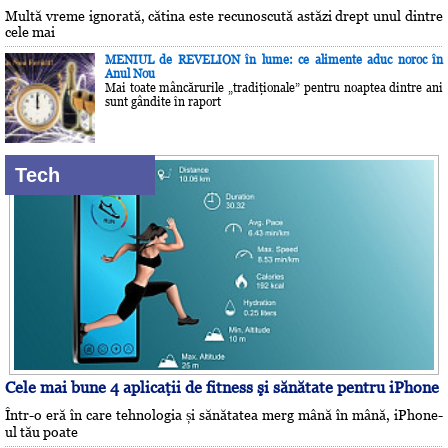
Multă vreme ignorată, cătina este recunoscută astăzi drept unul dintre
cele mai
MENIUL de REVELION în lume: ce alimente aduc noroc în
Anul Nou
Mai toate mâncărurile „tradiţionale” pentru noaptea dintre ani
sunt gândite în raport
Tech
Cele mai bune 4 aplicaţii de fitness şi sănătate pentru iPhone
Într-o eră în care tehnologia și sănătatea merg mână în mână, iPhone-
ul tău poate