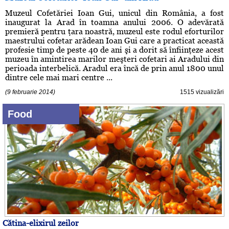
Muzeul Cofetăriei Ioan Gui, unicul din România, a fost
inaugurat la Arad în toamna anului 2006. O adevărată
premieră pentru ţara noastră, muzeul este rodul eforturilor
maestrului cofetar arădean Ioan Gui care a practicat această
profesie timp de peste 40 de ani şi a dorit să înfiinţeze acest
muzeu în amintirea marilor meşteri cofetari ai Aradului din
perioada interbelică. Aradul era încă de prin anul 1800 unul
dintre cele mai mari centre ...
(9 februarie 2014)
1515 vizualizări
Food
Cătina-elixirul zeilor