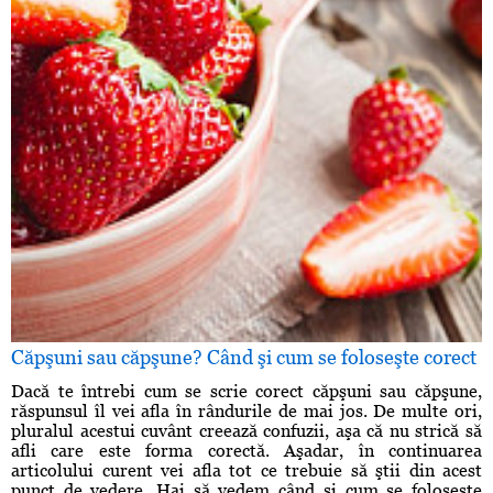
Căpşuni sau căpşune? Când şi cum se foloseşte corect
Dacă te întrebi cum se scrie corect căpşuni sau căpşune,
răspunsul îl vei afla în rândurile de mai jos. De multe ori,
pluralul acestui cuvânt creează confuzii, aşa că nu strică să
afli care este forma corectă. Aşadar, în continuarea
articolului curent vei afla tot ce trebuie să ştii din acest
punct de vedere. Hai să vedem când şi cum se foloseşte