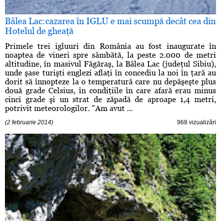
Bâlea Lac:cazarea în IGLU e mai scumpă decât cea din
Hotelul de gheaţă
Primele trei igluuri din România au fost inaugurate în
noaptea de vineri spre sâmbătă, la peste 2.000 de metri
altitudine, în masivul Făgăraş, la Bâlea Lac (judeţul Sibiu),
unde şase turişti englezi aflaţi în concediu la noi în ţară au
dorit să înnopteze la o temperatură care nu depăşeşte plus
două grade Celsius, în condiţiile în care afară erau minus
cinci grade şi un strat de zăpadă de aproape 1,4 metri,
potrivit meteorologilor. "Am avut ...
(2 februarie 2014)
968 vizualizări