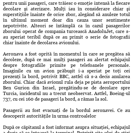
pentru unii pasageri, care trăiesc o emoţie intensă la fiecare
decolare şi aterizare. Mulţi iau în considerare chiar şi
superstiţiile înainte de orice zbor, alegând să anuleze totul
în ultimul moment doar din cauza unor sentimente
nepotrivite. Alteori se întâmplă ca în cazul pasagerilor
zborului operat de compania turcească AnadoluJet, care s-
au speriat teribil după ce au primit o serie de fotografii
chiar înainte de decolarea avionului.
Aeronava a fost oprită în momentul în care se pregătea să
decoleze, după ce mai mulţi pasageri au alertat echipajul
despre fotografiile primite pe telefoanele personale.
Imaginile cu un avion prăbuşit i-a speriat pe toţi cei
prezenţi la bord, potrivit BBC, astfel că s-a decis anularea
zborului. Chiar dacă avionul rula deja pe pista aeroportului
Ben Gurion din Israel, pregătindu-se de decolare spre
Turcia, incidentul nu a trecut neobservat. Astfel, Boeing-ul
737, cu cei 160 de pasageri la bord, a rămas la sol.
Pasagerii au fost evacuaţi de la bordul aeronavei. Ce au
descoperit autorităţile în urma controalelor
După ce căpitanul a fost informat asupra situaţiei, echipajul
a decis să se întoarcă la terminal. Potrivit site-ului de ştiri