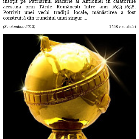
însoţit pe Patriarhul Macarie al Antiohiei în călătoriile
acestuia prin Ţările Româneşti între anii 1653-1658.
Potrivit unei vechi tradiţii locale, mănăstirea a fost
construită din trunchiul unui singur ...
(8 noiembrie 2013)
1458 vizualizări