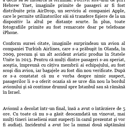
Hebrew Ynet, imaginile primite de pasageri ar fi fost
distribuite prin AirDrop, un serviciu al companiei Apple,
care le permite utilizatorilor săi să transfere fişiere de la un
dispozitiv la altul pe distanţe scurte. În plus, toate
fotografiile primite au fost remarcate doar pe telefoane
iPhone.
Conform sursei citate, imaginile surprindeau un avion al
companiei Turkish Airlines, care s-a prăbuşit în Olanda, în
2009, precum şi un alt accident aviatic produs în Statele
Unite în 2013. Pentru că mulţi dintre pasageri s-au speriat,
aceştia, împreună cu câţiva membrii ai echipajului, au fost
scoşi din avion, iar bagajele au fost din nou verificate. După
ce s-a constatat că nu e vorba despre nimic suspect,
pasagerilor li s-a oferit ocazia să se urce din nou la bordul
avionului şi să continue drumul spre Istanbul sau să rămână
în Israel.
Avionul a decolat într-un final, însă a avut o întârziere de 5
ore. Cu toate că nu s-a găsit deocamdată un vinovat, mai
mulţi tineri israelieni sunt suspecţi în cazul prezentat şi vor
fi audiaţi. Incidentul a avut loc la numai două săptămâni