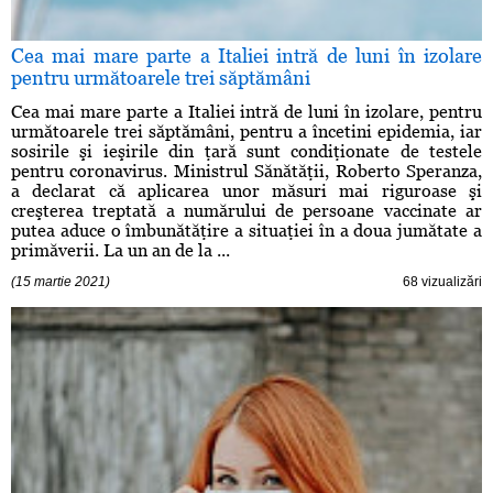
Cea mai mare parte a Italiei intră de luni în izolare
pentru următoarele trei săptămâni
Cea mai mare parte a Italiei intră de luni în izolare, pentru
următoarele trei săptămâni, pentru a încetini epidemia, iar
sosirile şi ieşirile din ţară sunt condiţionate de testele
pentru coronavirus. Ministrul Sănătăţii, Roberto Speranza,
a declarat că aplicarea unor măsuri mai riguroase şi
creşterea treptată a numărului de persoane vaccinate ar
putea aduce o îmbunătăţire a situaţiei în a doua jumătate a
primăverii. La un an de la ...
(15 martie 2021)
68 vizualizări