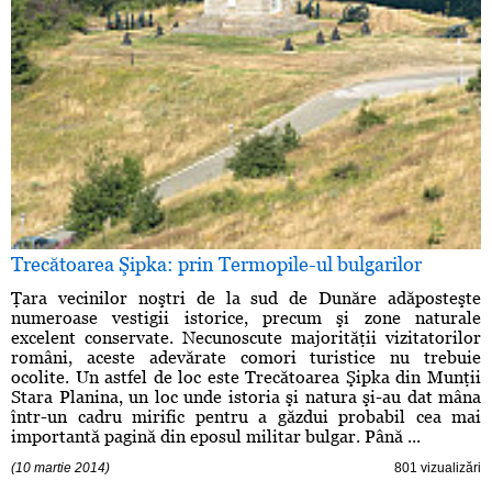
Trecătoarea Şipka: prin Termopile-ul bulgarilor
Ţara vecinilor noştri de la sud de Dunăre adăposteşte
numeroase vestigii istorice, precum şi zone naturale
excelent conservate. Necunoscute majorităţii vizitatorilor
români, aceste adevărate comori turistice nu trebuie
ocolite. Un astfel de loc este Trecătoarea Şipka din Munţii
Stara Planina, un loc unde istoria şi natura şi-au dat mâna
într-un cadru mirific pentru a găzdui probabil cea mai
importantă pagină din eposul militar bulgar. Până ...
(10 martie 2014)
801 vizualizări