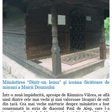
Mănăstirea “Dintr-un lemn” şi icoana făcătoare de
minuni a Maicii Domnului
Într-o zonă împădurită, aproape de Râmnicu-Vâlcea, se află
unul dintre cele mai vechi şi mai valoroase lăcaşuri de cult
din ţară. Cea mai veche mărturie despre mănăstire a fost
consemnată în scris de diaconul Paul de Alep, care l-a