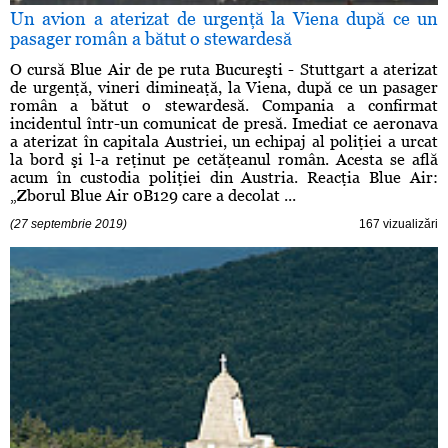
Un avion a aterizat de urgenţă la Viena după ce un
pasager român a bătut o stewardesă
O cursă Blue Air de pe ruta Bucureşti - Stuttgart a aterizat
de urgenţă, vineri dimineaţă, la Viena, după ce un pasager
român a bătut o stewardesă. Compania a confirmat
incidentul într-un comunicat de presă. Imediat ce aeronava
a aterizat în capitala Austriei, un echipaj al poliţiei a urcat
la bord şi l-a reţinut pe cetăţeanul român. Acesta se află
acum în custodia poliţiei din Austria. Reacţia Blue Air:
„Zborul Blue Air 0B129 care a decolat ...
(27 septembrie 2019)
167 vizualizări