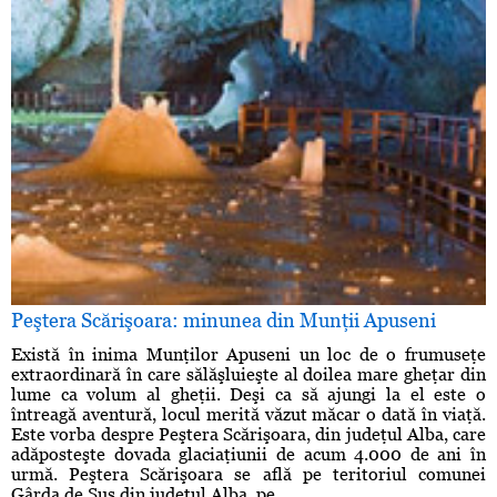
Peştera Scărişoara: minunea din Munţii Apuseni
Există în inima Munţilor Apuseni un loc de o frumuseţe
extraordinară în care sălăşluieşte al doilea mare gheţar din
lume ca volum al gheţii. Deşi ca să ajungi la el este o
întreagă aventură, locul merită văzut măcar o dată în viaţă.
Este vorba despre Peştera Scărişoara, din judeţul Alba, care
adăposteşte dovada glaciaţiunii de acum 4.000 de ani în
urmă. Peştera Scărişoara se află pe teritoriul comunei
Gârda de Sus din judeţul Alba, pe ...