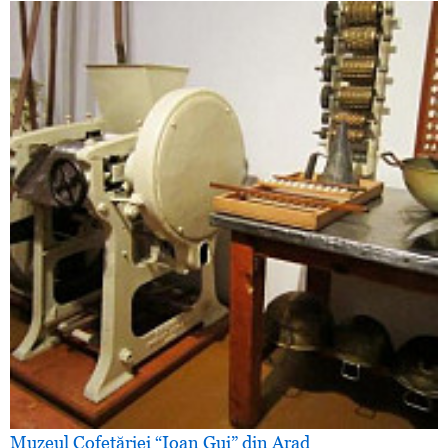
Muzeul Cofetăriei “Ioan Gui” din Arad