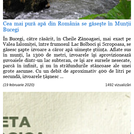
Cea mai pură apă din România se găseşte în Munţii
Bucegi
În Bucegi, către răsărit, în Cheile Zănoagaei, mai exact pe
Valea Ialomiţei, între frumosul Lac Bolboci şi Scropoasa, se
găsesc şapte izvoare a căror apă uimeşte ştiinţa. Aflate sus
în munţi, la 1300 de metri, izvoarele îşi aprovizionează
şuvoaiele dintr-un lac subteran, ce îşi are sursele nesecate,
parcă în infinit, şi nu în străfundurile stâncoase ale unei
grote ascunse. Cu un debit de aproximativ 400 de litri pe
secundă, izvoarele ţâşnesc ...
(19 februarie 2020)
1492 vizualizări