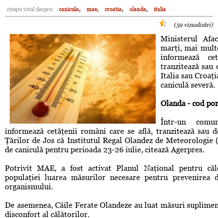
,
,
,
,
citeşte totul despre:
canicula
mae
croatia
olanda
italia
(59 vizualizări)
Ministerul Afa
marţi, mai multe
informează ce
tranzitează sau 
Italia sau Croaţi
caniculă severă.
Olanda - cod por
Într-un comu
informează cetăţenii români care se află, tranzitează sau d
Ţărilor de Jos că Institutul Regal Olandez de Meteorologie
de caniculă pentru perioada 23-26 iulie, citează Agerpres.
Potrivit MAE, a fost activat Planul Naţional pentru c
populaţiei luarea măsurilor necesare pentru prevenirea de
organismului.
De asemenea, Căile Ferate Olandeze au luat măsuri supliment
disconfort al călătorilor.