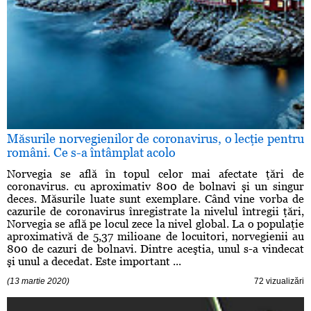
Măsurile norvegienilor de coronavirus, o lecţie pentru
români. Ce s-a întâmplat acolo
Norvegia se află în topul celor mai afectate ţări de
coronavirus. cu aproximativ 800 de bolnavi şi un singur
deces. Măsurile luate sunt exemplare. Când vine vorba de
cazurile de coronavirus înregistrate la nivelul întregii ţări,
Norvegia se află pe locul zece la nivel global. La o populaţie
aproximativă de 5,37 milioane de locuitori, norvegienii au
800 de cazuri de bolnavi. Dintre aceştia, unul s-a vindecat
şi unul a decedat. Este important ...
(13 martie 2020)
72 vizualizări