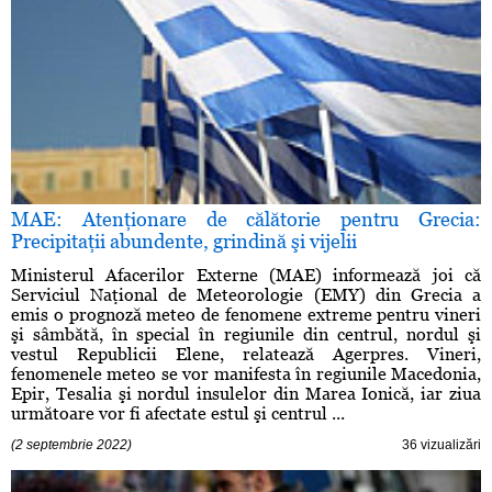
MAE: Atenţionare de călătorie pentru Grecia:
Precipitaţii abundente, grindină şi vijelii
Ministerul Afacerilor Externe (MAE) informează joi că
Serviciul Naţional de Meteorologie (EMY) din Grecia a
emis o prognoză meteo de fenomene extreme pentru vineri
şi sâmbătă, în special în regiunile din centrul, nordul şi
vestul Republicii Elene, relatează Agerpres. Vineri,
fenomenele meteo se vor manifesta în regiunile Macedonia,
Epir, Tesalia şi nordul insulelor din Marea Ionică, iar ziua
următoare vor fi afectate estul şi centrul ...
(2 septembrie 2022)
36 vizualizări