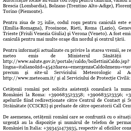
Autorităţile locale au emis cod roşu pentru caniculă, valabil î
Brescia (Lombardia), Bolzano (Trentino Alto-Adige), Florenţ
Torino (Piemonte).
Pentru ziua de 25 iulie, codul roşu pentru caniculă este 
(Emilia-Romagna), Frosinone, Rieti, Roma (Lazio), Genov
Trieste (Friuli Venezia Giulia) şi Verona (Veneto). A fost em
caniculă pentru mai multe oraşe din nordul şi centrul ţării.
Pentru informaţii actualizate cu privire la starea vremii, se
meteo emis de Ministerul Sănătăţii (d
http://www.salute.gov.it/portale/caldo/bollettiniCaldo.jsp?
lingua=italiano&id=4542&area=emergenzaCaldo&menu=vuo
precum şi site-ul Serviciului Meteorologic al Aero
http://www.meteoam.it/ şi al Serviciului de Protecţie Civilă:
Cetăţenii români pot solicita asistenţă consulară la nu
României la Roma: +390683523358; +390683523356; +3
apelurile fiind redirecţionate către Centrul de Contact şi 
Străinătate (CCSCRS) şi preluate de către operatorii Call Ce
De asemenea, cetăţenii români care se confruntă cu o situaţie 
urgenţă au la dispoziţie şi numărul de telefon de perma
României în Italia: +393451473935, respectiv al oficiilor co