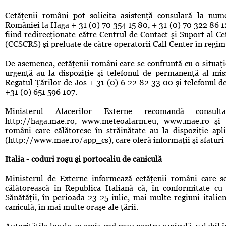
Cetăţenii români pot solicita asistenţă consulară la nu
României la Haga + 31 (0) 70 354 15 80, + 31 (0) 70 322 86 12
fiind redirecţionate către Centrul de Contact şi Suport al C
(CCSCRS) şi preluate de către operatorii Call Center în regi
De asemenea, cetăţenii români care se confruntă cu o situaţie 
urgenţă au la dispoziţie şi telefonul de permanenţă al mi
Regatul Ţărilor de Jos + 31 (0) 6 22 82 33 00 şi telefonul d
+31 (0) 651 596 107.
Ministerul Afacerilor Externe recomandă consult
http://haga.mae.ro, www.meteoalarm.eu, www.mae.ro şi r
români care călătoresc în străinătate au la dispoziţie apli
(http://www.mae.ro/app_cs), care oferă informaţii şi sfaturi 
Italia - coduri roşu şi portocaliu de caniculă
Ministerul de Externe informează cetăţenii români care se
călătorească în Republica Italiană că, în conformitate cu
Sănătăţii, în perioada 23-25 iulie, mai multe regiuni itali
caniculă, în mai multe oraşe ale ţării.