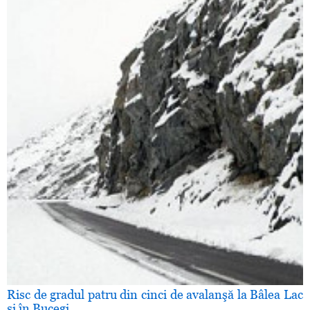
Risc de gradul patru din cinci de avalanşă la Bâlea Lac
şi în Bucegi