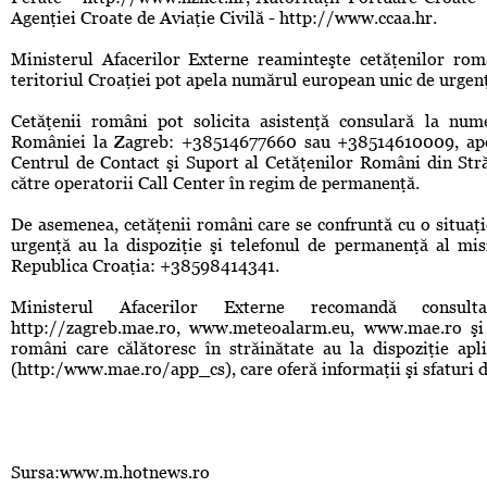
Agenţiei Croate de Aviaţie Civilă - http://www.ccaa.hr.
Ministerul Afacerilor Externe reaminteşte cetăţenilor rom
teritoriul Croaţiei pot apela numărul european unic de urgenţ
Cetăţenii români pot solicita asistenţă consulară la nu
României la Zagreb: +38514677660 sau +38514610009, apelu
Centrul de Contact şi Suport al Cetăţenilor Români din Str
către operatorii Call Center în regim de permanenţă.
De asemenea, cetăţenii români care se confruntă cu o situaţie 
urgenţă au la dispoziţie şi telefonul de permanenţă al mi
Republica Croaţia: +38598414341.
Ministerul Afacerilor Externe recomandă consult
http://zagreb.mae.ro, www.meteoalarm.eu, www.mae.ro şi 
români care călătoresc în străinătate au la dispoziţie apli
(http:/www.mae.ro/app_cs), care oferă informaţii şi sfaturi d
Sursa:www.m.hotnews.ro