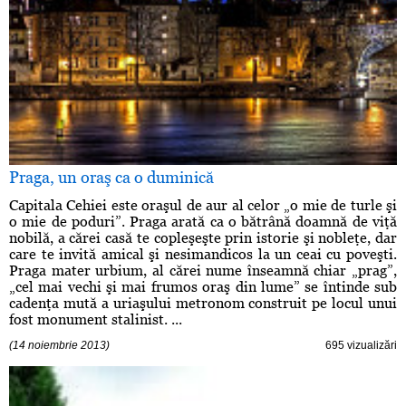
Praga, un oraş ca o duminică
Capitala Cehiei este oraşul de aur al celor „o mie de turle şi
o mie de poduri”. Praga arată ca o bătrână doamnă de viţă
nobilă, a cărei casă te copleşeşte prin istorie şi nobleţe, dar
care te invită amical şi nesimandicos la un ceai cu poveşti.
Praga mater urbium, al cărei nume înseamnă chiar „prag”,
„cel mai vechi şi mai frumos oraş din lume” se întinde sub
cadenţa mută a uriaşului metronom construit pe locul unui
fost monument stalinist. ...
(14 noiembrie 2013)
695 vizualizări