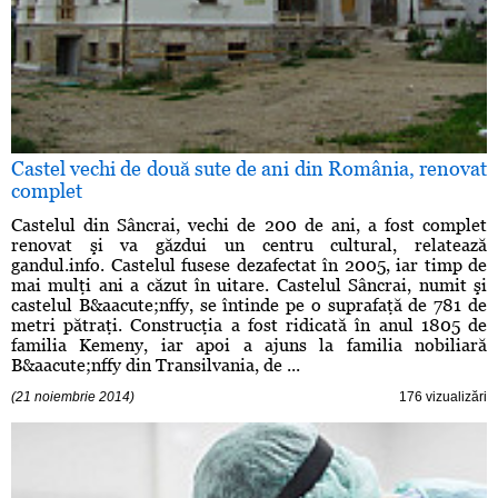
Castel vechi de două sute de ani din România, renovat
complet
Castelul din Sâncrai, vechi de 200 de ani, a fost complet
renovat şi va găzdui un centru cultural, relatează
gandul.info. Castelul fusese dezafectat în 2005, iar timp de
mai mulţi ani a căzut în uitare. Castelul Sâncrai, numit şi
castelul B&aacute;nffy, se întinde pe o suprafaţă de 781 de
metri pătraţi. Construcţia a fost ridicată în anul 1805 de
familia Kemeny, iar apoi a ajuns la familia nobiliară
B&aacute;nffy din Transilvania, de ...
(21 noiembrie 2014)
176 vizualizări