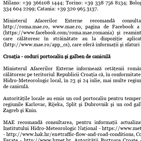
Milano: +39 366108 1444; Torino: +39 338 756 8134; Bolo
334 604 2299; Catania: +39 320 965 3137.
Ministerul Afacerilor Externe recomandă consult
http://roma.mae.ro, www.mae.ro, pagina de Facebook a
(https://www.facebook.com/roma.mae.romania) şi reaminte
care călătoresc în străinătate au la dispoziţie aplica
(http://www.mae.ro/app_cs), care oferă informaţii şi sfaturi 
Croaţia - coduri portocaliu şi galben de caniculă
Ministerul Afacerilor Externe informează cetăţenii român
călătoresc pe teritoriul Republicii Croaţia că, în conformitate
Hidro-Meteorologic local, în 23 şi 24 iulie, mai multe regiun
de caniculă.
Autorităţile locale au emis un cod portocaliu pentru tempera
regiunile Karlovac, Rijeka, Split şi Dubrovnik şi un cod ga
Zagreb şi Knin.
MAE recomandă consultarea, pentru informaţii actualizat
Institutului Hidro-Meteorologic Naţional - https://www.me
- http://www.hak.hr/en#traffic-flow-and-road-conditions, C
Ferate - http://www.hznet.hr, Autorităţii Portuare Croate 