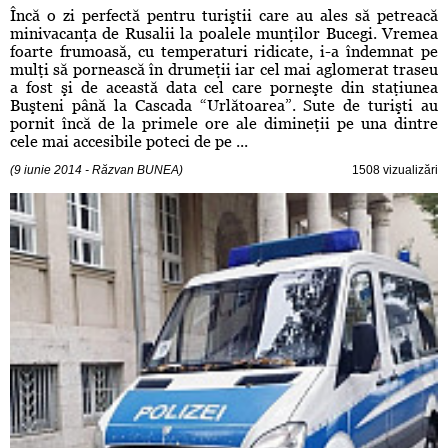
Încă o zi perfectă pentru turiştii care au ales să petreacă
minivacanţa de Rusalii la poalele munţilor Bucegi. Vremea
foarte frumoasă, cu temperaturi ridicate, i-a îndemnat pe
mulţi să pornească în drumeţii iar cel mai aglomerat traseu
a fost şi de această data cel care porneşte din staţiunea
Buşteni până la Cascada “Urlătoarea”. Sute de turişti au
pornit încă de la primele ore ale dimineţii pe una dintre
cele mai accesibile poteci de pe ...
(9 iunie 2014 - Răzvan BUNEA)
1508 vizualizări