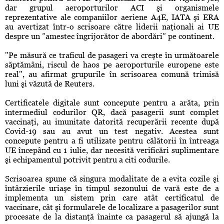
dar grupul aeroporturilor ACI şi organismele
reprezentative ale companiilor aeriene A4E, IATA şi ERA
au avertizat într-o scrisoare către liderii naţionali ai UE
despre un ”amestec îngrijorător de abordări” pe continent.
"Pe măsură ce traficul de pasageri va creşte în următoarele
săptămâni, riscul de haos pe aeroporturile europene este
real", au afirmat grupurile în scrisoarea comună trimisă
luni şi văzută de Reuters.
Certificatele digitale sunt concepute pentru a arăta, prin
intermediul codurilor QR, dacă pasagerii sunt complet
vaccinaţi, au imunitate datorită recuperării recente după
Covid-19 sau au avut un test negativ. Acestea sunt
concepute pentru a fi utilizate pentru călătorii în întreaga
UE începând cu 1 iulie, dar necesită verificări suplimentare
şi echipamentul potrivit pentru a citi codurile.
Scrisoarea spune că singura modalitate de a evita cozile şi
întârzierile uriaşe în timpul sezonului de vară este de a
implementa un sistem prin care atât certificatul de
vaccinare, cât şi formularele de localizare a pasagerilor sunt
procesate de la distanţă înainte ca pasagerul să ajungă la