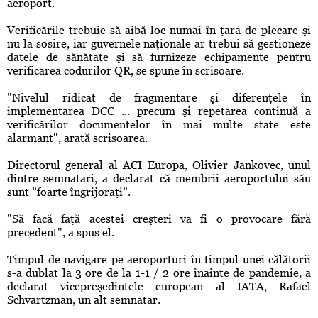
aeroport.
Verificările trebuie să aibă loc numai în ţara de plecare şi
nu la sosire, iar guvernele naţionale ar trebui să gestioneze
datele de sănătate şi să furnizeze echipamente pentru
verificarea codurilor QR, se spune în scrisoare.
"Nivelul ridicat de fragmentare şi diferenţele în
implementarea DCC ... precum şi repetarea continuă a
verificărilor documentelor în mai multe state este
alarmant", arată scrisoarea.
Directorul general al ACI Europa, Olivier Jankovec, unul
dintre semnatari, a declarat că membrii aeroportului său
sunt ”foarte îngrijoraţi”.
"Să facă faţă acestei creşteri va fi o provocare fără
precedent", a spus el.
Timpul de navigare pe aeroporturi în timpul unei călătorii
s-a dublat la 3 ore de la 1-1 / 2 ore înainte de pandemie, a
declarat vicepreşedintele european al IATA, Rafael
Schvartzman, un alt semnatar.