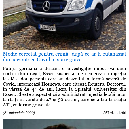
Medic cercetat pentru crimă, după ce ar fi eutanasiat
doi pacienţi cu Covid în stare gravă
Poliţia germană a deschis o investigaţie împotriva unui
doctor din oraşul, Essen suspectat de uciderea cu injecţia
letală a doi pacienţi care au dezvoltat o formă severă de
Covid, informează Hotnews, care citează Reuters. Doctorul,
în vârstă de 44 de ani, lucra la Spitalul Universitar din
Essen. El este suspectat că a administrat injecţia letală unor
bărbaţi în vârstă de 47 şi 50 de ani, care se aflau la secţia
ATI, cu forme grave ale ...
(21 noiembrie 2020)
357 vizualizări