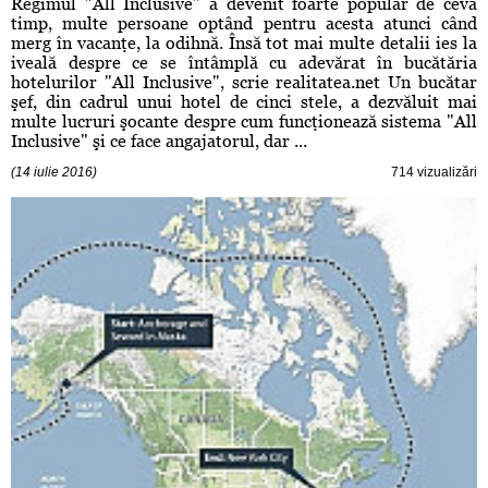
Regimul "All Inclusive" a devenit foarte popular de ceva
timp, multe persoane optând pentru acesta atunci când
merg în vacanţe, la odihnă. Însă tot mai multe detalii ies la
iveală despre ce se întâmplă cu adevărat în bucătăria
hotelurilor "All Inclusive", scrie realitatea.net Un bucătar
şef, din cadrul unui hotel de cinci stele, a dezvăluit mai
multe lucruri şocante despre cum funcţionează sistema "All
Inclusive" şi ce face angajatorul, dar ...
(14 iulie 2016)
714 vizualizări