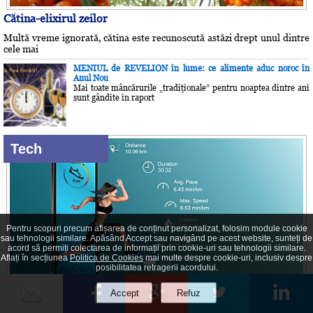
Cătina-elixirul zeilor
Multă vreme ignorată, cătina este recunoscută astăzi drept unul dintre
cele mai
MENIUL de REVELION în lume: ce alimente aduc noroc în
Anul Nou
Mai toate mâncărurile „tradiţionale” pentru noaptea dintre ani
sunt gândite în raport
Tech
Pentru scopuri precum afișarea de conținut personalizat, folosim module cookie
sau tehnologii similare. Apăsând Accept sau navigând pe acest website, sunteți de
acord să permiți colectarea de informații prin cookie-uri sau tehnologii similare.
Aflați în secțiunea
Politica de Cookies
mai multe despre cookie-uri, inclusiv despre
posibilitatea retragerii acordului.
Cele mai bune 4 aplicaţii de fitness şi sănătate pentru iPhone