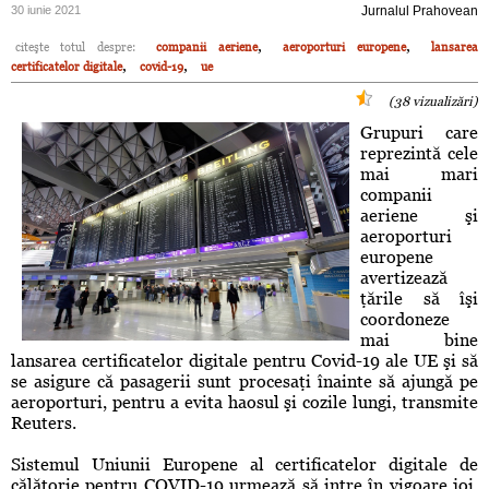
30 iunie 2021
Jurnalul Prahovean
,
,
citeşte totul despre:
companii aeriene
aeroporturi europene
lansarea
,
,
certificatelor digitale
covid-19
ue
(38 vizualizări)
Grupuri care
reprezintă cele
mai mari
companii
aeriene şi
aeroporturi
europene
avertizează
ţările să îşi
coordoneze
mai bine
lansarea certificatelor digitale pentru Covid-19 ale UE şi să
se asigure că pasagerii sunt procesaţi înainte să ajungă pe
aeroporturi, pentru a evita haosul şi cozile lungi, transmite
Reuters.
Sistemul Uniunii Europene al certificatelor digitale de
călătorie pentru COVID-19 urmează să intre în vigoare joi,