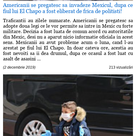
Americanii se pregatesc sa invadeze Mexicul, dupa ce
fiul lui El Chapo a fost eliberat de frica de politisti!
Traficantii au zilele numarate. Americanii se pregatesc sa
adopte doua legi ce le vor permite sa intre in Mexic cu forte
militare. Decizia a fost luata de comun acord cu autoritatile
din Mexic, desi nu a aparut nicio informatie oficiala in acest
sens. Mexicanii au avut probleme acum o luna, cand l-au
arestat pe fiul lui El Chapo. In doar cateva ore, acestia au
fost nevoiti sa ii dea drumul, dupa ce orasul a fost luat cu
asalt de asasini ...
(2 decembrie 2019)
213 vizualizări