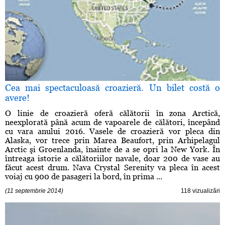
Cea mai spectaculoasă croazieră. Un bilet costă o
avere!
O linie de croazieră oferă călătorii în zona Arctică,
neexplorată până acum de vapoarele de călători, începând
cu vara anului 2016. Vasele de croazieră vor pleca din
Alaska, vor trece prin Marea Beaufort, prin Arhipelagul
Arctic şi Groenlanda, înainte de a se opri la New York. În
întreaga istorie a călătoriilor navale, doar 200 de vase au
făcut acest drum. Nava Crystal Serenity va pleca în acest
voiaj cu 900 de pasageri la bord, în prima ...
(11 septembrie 2014)
118 vizualizări