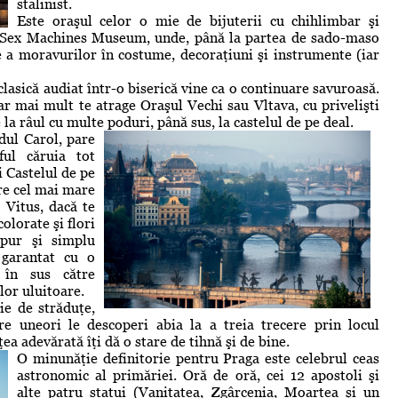
stalinist.
Este oraşul celor o mie de bijuterii cu chihlimbar şi
l Sex Machines Museum, unde, până la partea de sado-maso
e a moravurilor în costume, decoraţiuni şi instrumente (iar
lasică audiat într-o biserică vine ca o continuare savuroasă.
ar mai mult te atrage Oraşul Vechi sau Vltava, cu privelişti
la râul cu multe poduri, până sus, la castelul de pe deal.
dul Carol, pare
ful căruia tot
i Castelul de pe
re cel mai mare
 Vitus, dacă te
olorate şi flori
 pur şi simplu
 garantat cu o
 în sus către
ilor uluitoare.
ie de străduţe,
are uneori le descoperi abia la a treia trecere prin locul
ea adevărată îţi dă o stare de tihnă şi de bine.
O minunăţie definitorie pentru Praga este celebrul ceas
astronomic al primăriei. Oră de oră, cei 12 apostoli şi
alte patru statui (Vanitatea, Zgârcenia, Moartea şi un