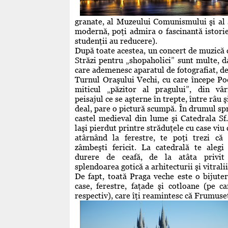
granate, al Muzeului Comunismului şi a
modernă, poţi admira o fascinantă istori
studenţii au reducere).
După toate acestea, un concert de muzică c
Străzi pentru „shopaholici” sunt multe, d
care ademenesc aparatul de fotografiat, de 
Turnul Oraşului Vechi, cu care începe Po
miticul „păzitor al pragului”, din vâr
peisajul ce se aşterne în trepte, între râu ş
deal, pare o pictură scumpă. În drumul sp
castel medieval din lume şi Catedrala Sf.
laşi pierdut printre străduţele cu case viu c
atârnând la ferestre, te poţi trezi că
zâmbeşti fericit. La catedrală te alegi
durere de ceafă, de la atâta privit
splendoarea gotică a arhitecturii şi vitrali
De fapt, toată Praga veche este o bijuter
case, ferestre, faţade şi cotloane (pe c
respectiv), care îţi reamintesc că Frumuseţ