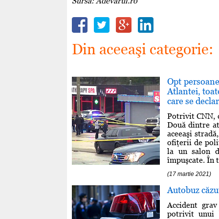
Sursa: Adevarul.ro
Din aceeaşi categorie:
Opt persoane 
Atlantei, toa
care se decla
Potrivit CNN, c
Două dintre at
aceeaşi stradă,
ofiţerii de pol
la un salon d
împuşcate. În ti
(17 martie 2021)
Autobuz căzut
Accident grav
potrivit unui