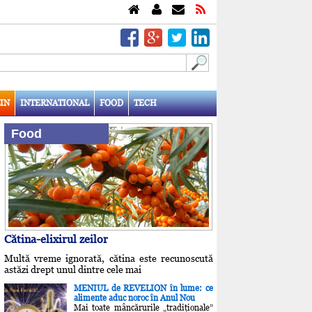
IN
INTERNATIONAL
FOOD
TECH
Food
Cătina-elixirul zeilor
Multă vreme ignorată, cătina este recunoscută
astăzi drept unul dintre cele mai
MENIUL de REVELION în lume: ce
alimente aduc noroc în Anul Nou
Mai toate mâncărurile „tradiţionale”