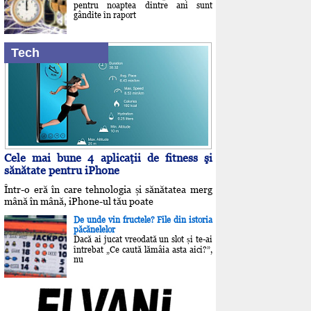
pentru noaptea dintre ani sunt
gândite în raport
Tech
Cele mai bune 4 aplicaţii de fitness şi
sănătate pentru iPhone
Într-o eră în care tehnologia și sănătatea merg
mână în mână, iPhone-ul tău poate
De unde vin fructele? File din istoria
păcănelelor
Dacă ai jucat vreodată un slot și te-ai
întrebat „Ce caută lămâia asta aici?”,
nu