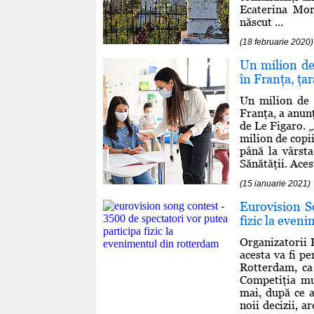
Ecaterina Mor
născut ...
(18 februarie 2020)
Un milion de 
în Franţa, ţa
Un milion de 
Franţa, a anunţ
de Le Figaro. 
milion de copi
până la vârsta
Sănătăţii. Aces
(15 ianuarie 2021)
Eurovision S
fizic la even
Organizatorii 
acesta va fi p
Rotterdam, ca 
Competiţia mu
mai, după ce a
noii decizii, a