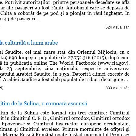
. Potrivit autorităţilor, printre persoanele decedate se află
iar alţi pasageri au fost răniţi. Autobuzul care se deplasa de
 Chita a coborât de pe pod şi a plonjat în râul îngheţat. În
u 44 de pasageri. ...
)
524 vizualizări
la culturală a lumii arabe
ei Saudite, cel mai mare stat din Orientul Mijlociu, cu o
.149.690 kmp şi o populaţie de 27.752.316 (2015), după cum
ă în publicaţia online The World Factbook (www.cia.gov),
 la 23 septembrie, ziua naţională, respectiv aniversarea
egatului Arabiei Saudite, în 1932. Datorită climei excesiv de
ul Arabiei Saudite a fost slab populat de triburi de origine ...
5)
833 vizualizări
itim de la Sulina, o comoară ascunsă
tim de la Sulina este format din trei cimitire: Cimitirul
it în Cimitirul C. E. D., Cimitirul ortodox, Cimitirul ortodox
 lipovenesc şi Cimitirul bisericilor europene occidentale,
lman şi Cimitirul evreiesc. Printre morminte de ofiţeri şi
n Marina Regală Română poate fi găsit mormântul Prinţesei