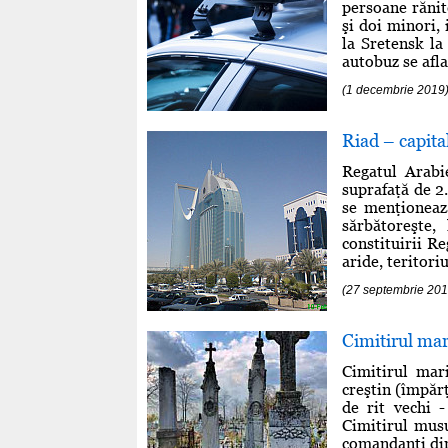
persoane rănite
şi doi minori, 
la Sretensk la
autobuz se afla
(1 decembrie 2019
Riad – capita
Regatul Arabi
suprafaţă de 2
se menţioneaz
sărbătoreşte,
constituirii R
aride, teritori
(27 septembrie 201
Cimitirul mar
Cimitirul mari
creştin (împărţ
de rit vechi -
Cimitirul musu
comandanţi di