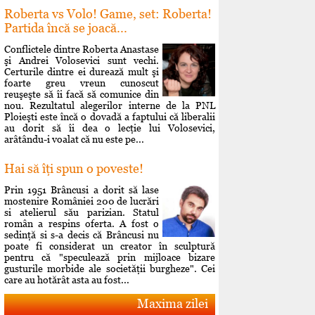
Roberta vs Volo! Game, set: Roberta!
Partida încă se joacă...
Conflictele dintre Roberta Anastase
şi Andrei Volosevici sunt vechi.
Certurile dintre ei durează mult şi
foarte greu vreun cunoscut
reuşeşte să îi facă să comunice din
nou. Rezultatul alegerilor interne de la PNL
Ploieşti este încă o dovadă a faptului că liberalii
au dorit să îi dea o lecţie lui Volosevici,
arâtându-i voalat că nu este pe...
Hai să îţi spun o poveste!
Prin 1951 Brâncusi a dorit să lase
mostenire României 200 de lucrări
si atelierul său parizian. Statul
român a respins oferta. A fost o
sedinţă si s-a decis că Brâncusi nu
poate fi considerat un creator în sculptură
pentru că "speculează prin mijloace bizare
gusturile morbide ale societăţii burgheze". Cei
care au hotărât asta au fost...
Maxima zilei