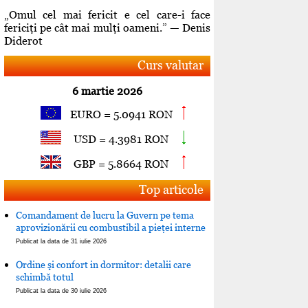
„Omul cel mai fericit e cel care-i face
fericiţi pe cât mai mulţi oameni.” — Denis
Diderot
Curs valutar
6 martie 2026
EURO = 5.0941 RON
USD = 4.3981 RON
GBP = 5.8664 RON
Top articole
Comandament de lucru la Guvern pe tema
aprovizionării cu combustibil a pieţei interne
Publicat la data de 31 iulie 2026
Ordine şi confort in dormitor: detalii care
schimbă totul
Publicat la data de 30 iulie 2026