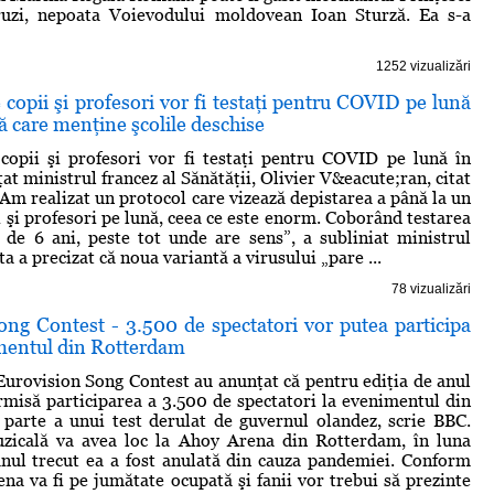
uzi, nepoata Voievodului moldovean Ioan Sturză. Ea s-a
1252 vizualizări
copii şi profesori vor fi testaţi pentru COVID pe lună
ră care menţine şcolile deschise
copii şi profesori vor fi testaţi pentru COVID pe lună în
at ministrul francez al Sănătăţii, Olivier V&eacute;ran, citat
„Am realizat un protocol care vizează depistarea a până la un
i şi profesori pe lună, ceea ce este enorm. Coborând testarea
 de 6 ani, peste tot unde are sens”, a subliniat ministrul
ta a precizat că noua variantă a virusului „pare ...
78 vizualizări
ong Contest - 3.500 de spectatori vor putea participa
imentul din Rotterdam
Eurovision Song Contest au anunţat că pentru ediţia de anul
ermisă participarea a 3.500 de spectatori la evenimentul din
parte a unui test derulat de guvernul olandez, scrie BBC.
zicală va avea loc la Ahoy Arena din Rotterdam, în luna
nul trecut ea a fost anulată din cauza pandemiei. Conform
rena va fi pe jumătate ocupată şi fanii vor trebui să prezinte