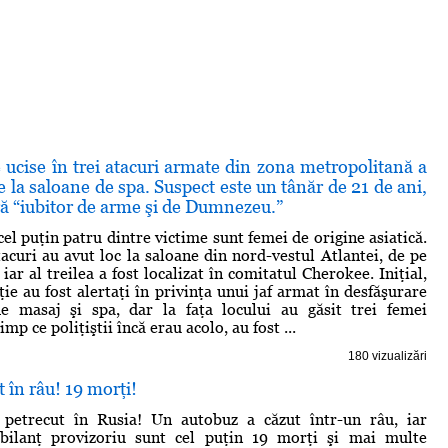
ucise în trei atacuri armate din zona metropolitană a
te la saloane de spa. Suspect este un tânăr de 21 de ani,
ră “iubitor de arme şi de Dumnezeu.”
el puţin patru dintre victime sunt femei de origine asiatică.
acuri au avut loc la saloane din nord-vestul Atlantei, de pe
 iar al treilea a fost localizat în comitatul Cherokee. Iniţial,
iţie au fost alertaţi în privinţa unui jaf armat în desfăşurare
e masaj şi spa, dar la faţa locului au găsit trei femei
mp ce poliţiştii încă erau acolo, au fost ...
180 vizualizări
 în râu! 19 morţi!
 petrecut în Rusia! Un autobuz a căzut într-un râu, iar
 bilanţ provizoriu sunt cel puţin 19 morţi şi mai multe