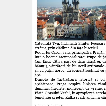
Catedrală Tyn, închinată Sfintei Fecioare 
strâmt, prin clădirea din faţa bisericii.
Podul lui Carol, vena principală a Pragăi,
într-o boemă atemporalitate: trupe de jaz
(am făcut câţiva paşi de dans lângă ei, d
bănuţi), vânzători de bijuterii artizanale 
şi, cu puţin noroc, un concert susţinut cu
apă.
Dincolo de încărcătura istorică şi cul
apăsătoare, Praga respiră liniştea zâm
duminici însorite, indiferent de vreme, 
Piaţa Oraşului Vechi, în apropierea căreia 
bunul său prieten Kafka şi alţi amici, şi câ