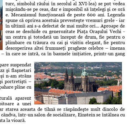
turc, simbolul răului în secolul al XVI-lea) se pot vedea
mişcându-se pe ceas, dar e imposibil să înţelegi şi ce oră
e. Mecanismul funcţionează de peste 600 ani. Legenda
spune că oprirea acestuia prevesteşte vremuri grele - iar
în ultimii ani s-a defectat de mai multe ori... Aproape de
ceas se deschide cu generozitate Piaţa Oraşului Vechi -
un centru şi totodată un început de drum, fie pentru o
plimbare cu trăsura cu cai şi vizitiu elegant, fie pentru
descoperirea altei frumuseţi pragheze celebre – imensa
– în care se intră, ca în basmele iniţiatice, printr-un gang
 pare suspendat
z şi flaşnetari
eşi n-am strâns
şi portretişti –
 pahare pline cu
turală aparent
bitoare a unei
iar starea aceasta de tihnă se răspândeşte mult dincolo de
cândva, într-un salon de socializare, Einstein se întâlnea cu
nta la vioară.