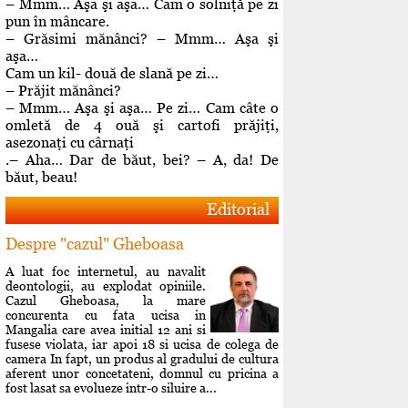
– Mmm… Aşa şi aşa… Cam o solniţă pe zi
pun în mâncare.
– Grăsimi mănânci? – Mmm… Aşa şi
aşa…
Cam un kil- două de slană pe zi…
– Prăjit mănânci?
– Mmm… Aşa şi aşa… Pe zi… Cam câte o
omletă de 4 ouă şi cartofi prăjiţi,
asezonaţi cu cârnaţi
.– Aha… Dar de băut, bei? – A, da! De
băut, beau!
Editorial
Despre "cazul" Gheboasa
A luat foc internetul, au navalit
deontologii, au explodat opiniile.
Cazul Gheboasa, la mare
concurenta cu fata ucisa in
Mangalia care avea initial 12 ani si
fusese violata, iar apoi 18 si ucisa de colega de
camera In fapt, un produs al gradului de cultura
aferent unor concetateni, domnul cu pricina a
fost lasat sa evolueze intr-o siluire a...