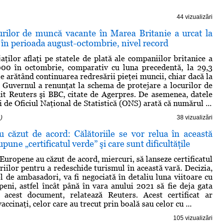
44 vizualizări
rilor de muncă vacante în Marea Britanie a urcat la
 în perioada august-octombrie, nivel record
ţilor aflaţi pe statele de plată ale companiilor britanice a
000 în octombrie, comparativ cu luna precedentă, la 29,3
e arătând continuarea redresării pieţei muncii, chiar dacă la
Guvernul a renunţat la schema de protejare a locurilor de
t Reuters şi BBC, citate de Agerpres. De asemenea, datele
 de Oficiul Naţional de Statistică (ONS) arată că numărul ...
)
38 vizualizări
u căzut de acord: Călătoriile se vor relua în această
pune „certificatul verde” şi care sunt dificultăţile
Europene au căzut de acord, miercuri, să lanseze certificatul
riilor pentru a redeschide turismul în această vară. Decizia,
el de ambasadori, va fi negociată în detaliu luna viitoare cu
peni, astfel încât până în vara anului 2021 să fie deja gata
 acest document, relatează Reuters. Acest certificat ar
accinaţi, celor care au trecut prin boală sau celor cu ...
105 vizualizări