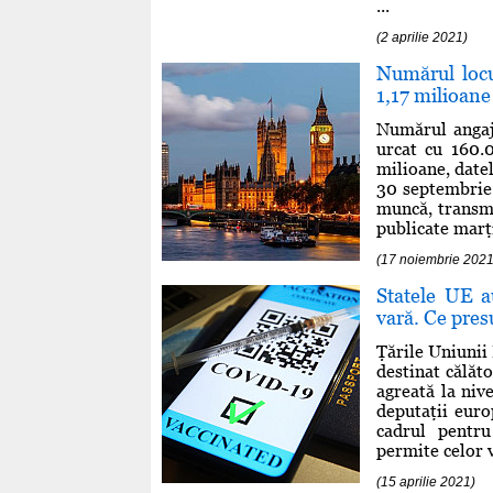
...
(2 aprilie 2021)
Numărul locu
1,17 milioane
Numărul angaja
urcat cu 160.
milioane, datel
30 septembrie 
muncă, transmi
publicate marţi
(17 noiembrie 2021
Statele UE a
vară. Ce presu
Ţările Uniunii 
destinat călăto
agreată la niv
deputaţii euro
cadrul pentru
permite celor v
(15 aprilie 2021)