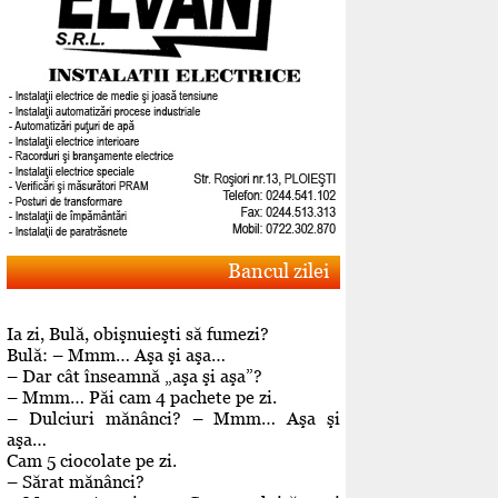
Bancul zilei
Ia zi, Bulă, obişnuieşti să fumezi?
Bulă: – Mmm… Aşa şi aşa…
– Dar cât înseamnă „aşa şi aşa”?
– Mmm… Păi cam 4 pachete pe zi.
– Dulciuri mănânci? – Mmm… Aşa şi
aşa…
Cam 5 ciocolate pe zi.
– Sărat mănânci?