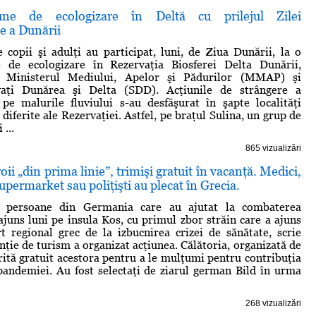
une de ecologizare în Deltă cu prilejul Zilei
e a Dunării
 copii şi adulţi au participat, luni, de Ziua Dunării, la o
 de ecologizare în Rezervaţia Biosferei Delta Dunării,
e Ministerul Mediului, Apelor şi Pădurilor (MMAP) şi
vaţi Dunărea şi Delta (SDD). Acţiunile de strângere a
pe malurile fluviului s-au desfăşurat în şapte localităţi
 diferite ale Rezervaţiei. Astfel, pe braţul Sulina, un grup de
 ...
865 vizualizări
ii „din prima linie”, trimişi gratuit în vacanţă. Medici,
upermarket sau poliţişti au plecat în Grecia.
 persoane din Germania care au ajutat la combaterea
juns luni pe insula Kos, cu primul zbor străin care a ajuns
 regional grec de la izbucnirea crizei de sănătate, scrie
nţie de turism a organizat acţiunea. Călătoria, organizată de
erită gratuit acestora pentru a le mulţumi pentru contribuţia
pandemiei. Au fost selectaţi de ziarul german Bild în urma
268 vizualizări