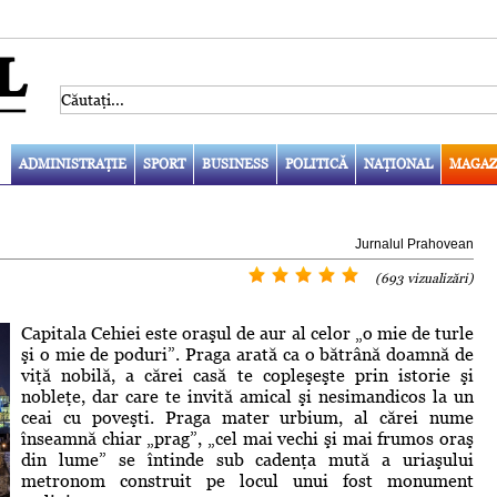
ADMINISTRAŢIE
SPORT
BUSINESS
POLITICĂ
NAŢIONAL
MAGAZ
Jurnalul Prahovean
(693 vizualizări)
Capitala Cehiei este oraşul de aur al celor „o mie de turle
şi o mie de poduri”. Praga arată ca o bătrână doamnă de
viţă nobilă, a cărei casă te copleşeşte prin istorie şi
nobleţe, dar care te invită amical şi nesimandicos la un
ceai cu poveşti. Praga mater urbium, al cărei nume
înseamnă chiar „prag”, „cel mai vechi şi mai frumos oraş
din lume” se întinde sub cadenţa mută a uriaşului
metronom construit pe locul unui fost monument