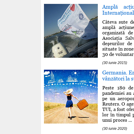
Amplă acţi
Internaţional
Câteva sute de
amplă acţiune
organizată d
Asociaţia Sal
deşeurilor de 
situate în zone
30 de voluntari
(30 iunie 2015)
Germania. Ero
vânzători la s
Peste 180 de
pandemiei au a
pe un aeroport
Reuters. O age
TUI, a fost of
lor în timpul 
unui proces ...
(30 iunie 2020)