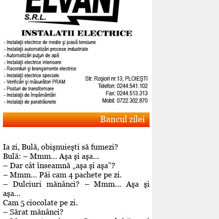
Bancul zilei
Ia zi, Bulă, obişnuieşti să fumezi?
Bulă: – Mmm… Aşa şi aşa…
– Dar cât înseamnă „aşa şi aşa”?
– Mmm… Păi cam 4 pachete pe zi.
– Dulciuri mănânci? – Mmm… Aşa şi
aşa…
Cam 5 ciocolate pe zi.
– Sărat mănânci?