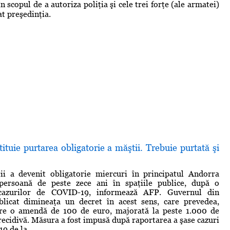
n scopul de a autoriza poliţia şi cele trei forţe (ale armatei)
at preşedinţia.
tituie purtarea obligatorie a măştii. Trebuie purtată şi
ii a devenit obligatorie miercuri în principatul Andorra
persoană de peste zece ani în spaţiile publice, după o
 cazurilor de COVID-19, informează AFP. Guvernul din
licat dimineaţa un decret în acest sens, care prevedea,
are o amendă de 100 de euro, majorată la peste 1.000 de
 recidivă. Măsura a fost impusă după raportarea a şase cazuri
 de la ...