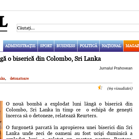
ADMINISTRAŢIE
SPORT
BUSINESS
POLITICĂ
NAŢIONAL
MAGAZ
gă o biserică din Colombo, Sri Lanka
Jurnalul Prahovean
,
anka
detonatoare
(69 vizualizări)
O nouă bombă a explodat luni lângă o biserică din
Colombo, Sri Lanka în timp ce o echipă de geneşti
încerca să o detoneze, relatează Reurters.
O furgonetă parcată în apropierea unei biserici din Sri
Lanka unde zeci de oameni au fost ucişi duminică a