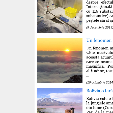
despre efectu
Internaţională
cu 116 substan
substantive) c
peştele sărat ş
(9 decembrie 2019
Un fenomen r
Un fenomen met
văile masivul
această acumul
care se-ncumet
magnifică. P
altitudine, tot
...
(10 octombrie 201
Bolivia,o ţară
Bolivia este o 
la junglele am
din lume (Coro
Paz, de la mar