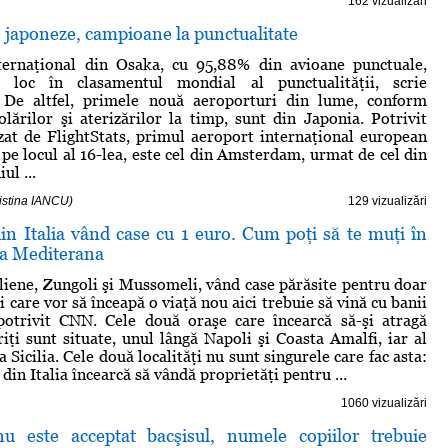
162 vizualizări
 japoneze, campioane la punctualitate
ternaţional din Osaka, cu 95,88% din avioane punctuale,
 loc în clasamentul mondial al punctualităţii, scrie
 De altfel, primele nouă aeroporturi din lume, conform
colărilor şi aterizărilor la timp, sunt din Japonia. Potrivit
izat de FlightStats, primul aeroport internaţional european
 pe locul al 16-lea, este cel din Amsterdam, urmat de cel din
ul ...
ristina IANCU)
129 vizualizări
in Italia vând case cu 1 euro. Cum poţi să te muţi în
la Mediterana
liene, Zungoli şi Mussomeli, vând case părăsite pentru doar
i care vor să înceapă o viaţă nou aici trebuie să vină cu banii
potrivit CNN. Cele două oraşe care încearcă să-şi atragă
riţi sunt situate, unul lângă Napoli şi Coasta Amalfi, iar al
a Sicilia. Cele două localităţi nu sunt singurele care fac asta:
 din Italia încearcă să vândă proprietăţi pentru ...
1060 vizualizări
u este acceptat bacşisul, numele copiilor trebuie