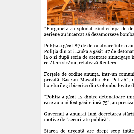
″Furgoneta a explodat când echipa de dem
aeriene au încercat să dezamorseze bomba″⁣
Poliţia a găsit 87 de detonatoare într-o 
Poliţia din Sri Lanka a găsit 87 de deton
la o zi după seria de atentate sinucigaşe î
cetăţeni străini, relatează Reuters.
Forţele de ordine anunţă, într-un comuni
privată Bastian Mawatha din Pettah”, un
hotelurile şi biserica din Colombo lovite 
”Poliţia a găsit 12 dintre detonatoare împ
care au mai fost găsite încă 75”, au preciza
Guvernul a anunţat luni decretarea stări
motive de ”securitate publică”.
Starea de urgenţă are drept scop întări