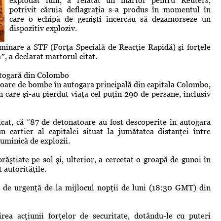
explodat luni, a relatat un martor pentru Reuters,
potrivit căruia deflagraţia s-a produs în momentul în
care o echipă de genişti încercau să dezamorseze un
dispozitiv exploziv.
inare a STF (Forţa Specială de Reacţie Rapidă) şi forţele
, a declarat martorul citat.
autogară din Colombo
atoare de bombe în autogara principală din capitala Colombo,
n care şi-au pierdut viaţa cel puţin 290 de persane, inclusiv
cat, că ”87 de detonatoare au fost descoperite în autogara
 cartier al capitalei situat la jumătatea distanţei între
duminică de explozii.
răştiate pe sol şi, ulterior, a cercetat o groapă de gunoi în
t autorităţile.
i de urgenţă de la mijlocul nopţii de luni (18:30 GMT) din
rea acţiunii forţelor de securitate, dotându-le cu puteri