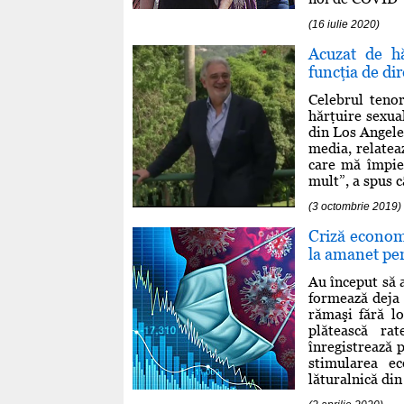
(16 iulie 2020)
Acuzat de h
funcţia de di
Celebrul teno
hărţuire sexua
din Los Angele
media, relatea
care mă împied
mult”, a spus c
(3 octombrie 2019)
Criză economi
la amanet pe
Au început să 
formează deja 
rămaşi fără l
plătească ra
înregistrează 
stimularea e
lăturalnică din 