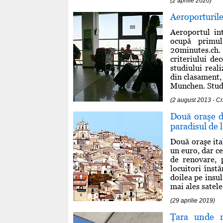
(2 aprilie 2020)
Aeroporturile
Aeroportul in
ocupă primul
20minutes.ch.
criteriului de
studiului real
din clasament,
Munchen. Studi
(2 august 2013 - C
Două oraşe d
paradisul de 
Două oraşe ita
un euro, dar ce
de renovare, 
locuitori înstă
doilea pe insul
mai ales satele
(29 aprilie 2019)
Ţara unde n