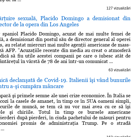
127 vizualizări
ărţuire sexuală, Placido Domingo a demisionat din
rector de la opera din Los Angeles
r spaniol Placido Domingo, acuzat de mai multe femei de
lă, a demisionat din postul său de director general al operei
s, au relatat miercuri mai multe agenţii americane de mass-
ză AFP. ”Acuzaţiile recente din media au creat o atmosferă
ică să fiu utile acestei companii pe care o iubesc atât de
ântăreţul în vârstă de 78 de ani într-un comunicat ...
63 vizualizări
că declanşată de Covid-19. Italienii îşi vând bunurile
ntru a-şi cumpăra mâncare
apară şi primele semne ale unei crize economice. În Italia se
cozi la casele de amanet, în timp ce în SUA oameni simpli,
ocurile de muncă, se tem că nu vor mai avea cu ce să îşi
tele şi chiriile. Totul în timp ce bursele americane
pierderi după pierderi, în ciuda pachetului de măsuri pentru
conomiei promis de administraţia Trump. Pe o stradă
...