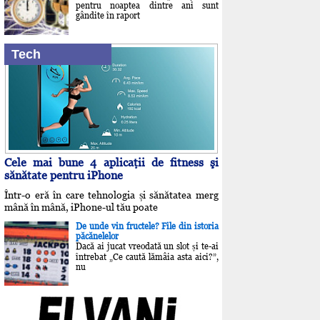
pentru noaptea dintre ani sunt
gândite în raport
Tech
Cele mai bune 4 aplicaţii de fitness şi
sănătate pentru iPhone
Într-o eră în care tehnologia și sănătatea merg
mână în mână, iPhone-ul tău poate
De unde vin fructele? File din istoria
păcănelelor
Dacă ai jucat vreodată un slot și te-ai
întrebat „Ce caută lămâia asta aici?”,
nu