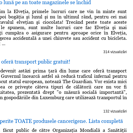
 o lună pe an toate magazinele se închid
m la Elveţia, primele lucruri care ne vin în minte sunt
poi bogăţia şi luxul şi nu în ultimul rând, pentru cei mai
şcavalul elveţian şi ciocolata! Trecând peste toate aceste
 le spunem, sunt multe lucruri care fac Elveţia şi mai
oţi cumpăra o asigurare pentru aproape orice în Elveţia,
ugerea accidentală a unei chiuvete sau accident cu bicicleta.
...
314 vizualizări
feră transport public gratuit!
evenit astăzi prima ţară din lume care oferă transport
. Guvernul încearcă astfel să reducă traficul infernal pentru
scut statul european, notează The Guardian. Vor exista mici
eea ce priveşte câteva tipuri de călătorii care nu vor fi
tuitatea, prezentată drept "o măsură socială importantă",
n gospodăriile din Luxemburg care utilizează transportul în
132 vizualizări
operite TOATE produsele cancerigene. Lista completă
 făcut public de către Organizaţia Mondială a Sanătăţii