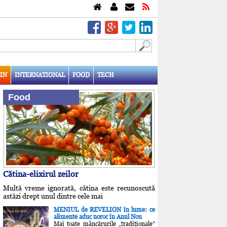
IN
INTERNATIONAL
FOOD
TECH
Food
Cătina-elixirul zeilor
Multă vreme ignorată, cătina este recunoscută
astăzi drept unul dintre cele mai
MENIUL de REVELION în lume: ce
alimente aduc noroc în Anul Nou
Mai toate mâncărurile „tradiţionale”