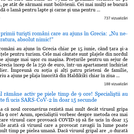
, pe atât de sărmani sunt bolivienii. Cei mai mulţi se bucură
dă o lamă pentru lapte şi carne şi una pentru ...
)
737 vizualizări
primii turişti români care au ajuns în Grecia: „Nu ne-
ratura, absolut nimic!”
 români au ajuns în Grecia chiar pe 15 iunie, când ţara şi-a
iţele pentru turism. Cele mai căutate sunt plajele din nordul
se ajunge mai uşor cu maşina. Preţurile pentru un sejur de
 Grecia încep de la 250 de euro, într-un apartament închiriat
ier. Împreună cu soţia şi alţi patru prieteni de familie,
u a ajuns pe plaja însorită din Haldikiki chiar în ziua ...
188 vizualizări
 rămâne activ pe piele timp de 9 ore! Specialiştii au
te fi ucis SARS-CoV-2 în doar 15 secunde
eja că noul coronavirus rezistă mai mult decât virusul gripa
 la 9 ore! Acum, specialiştii vorbesc despre metoda cea mai
 care virusul care provoacă COVID-19 să fie ucis în doar 15
ile arată că virusul care a provocat ravagii în lume poate
ult timp pe pielea umană. Dacă virusul gripal are „o durată