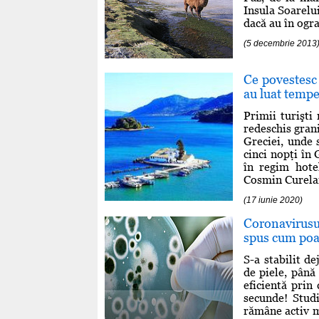
Insula Soarelui
dacă au în ogra
(5 decembrie 2013
Ce povestesc 
au luat tempe
Primii turişti
redeschis gran
Greciei, unde 
cinci nopţi în
în regim hotel
Cosmin Curelari
(17 iunie 2020)
Coronavirusul
spus cum poa
S-a stabilit d
de piele, până
eficientă prin
secunde! Studi
rămâne activ m