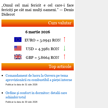
„Omul cel mai fericit e cel care-i face
fericiţi pe cât mai mulţi oameni.” — Denis
Diderot
Curs valutar
6 martie 2026
EURO = 5.0941 RON
USD = 4.3981 RON
GBP = 5.8664 RON
Top articole
Comandament de lucru la Guvern pe tema
aprovizionării cu combustibil a pieţei interne
Publicat la data de 31 iulie 2026
Ordine şi confort in dormitor: detalii care
schimbă totul
Publicat la data de 30 iulie 2026