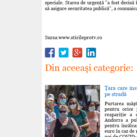
speciale. Starea de urgenţă ”a fost decisă î
să asigure securitatea publică”, a comunic
Sursa:www.stirileprotv.ro
Din aceeaşi categorie:
Ţara care ins
pe stradă
Purtarea măşt
pentru orice 
reapariţie a
Andorra a pub
pentru încălc
euro în caz de
noi de COVID-19