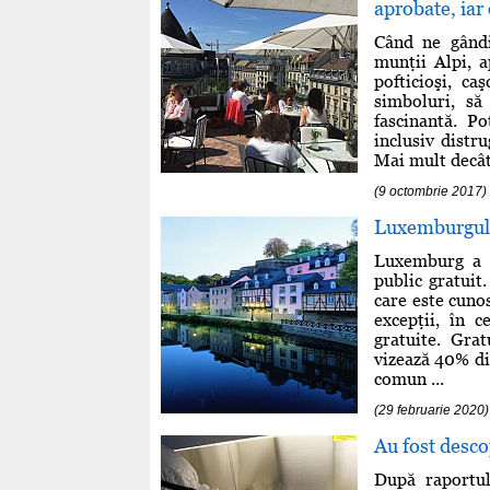
aprobate, iar
Când ne gândi
munţii Alpi, a
pofticioşi, ca
simboluri, să
fascinantă. P
inclusiv distr
Mai mult decât 
(9 octombrie 2017)
Luxemburgul o
Luxemburg a d
public gratuit
care este cuno
excepţii, în c
gratuite. Gra
vizează 40% di
comun ...
(29 februarie 2020)
Au fost desc
După raportul