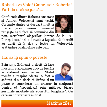
Roberta vs Volo! Game, set: Roberta!
Partida încă se joacă...
Conflictele dintre Roberta Anastase
şi Andrei Volosevici sunt vechi.
Certurile dintre ei durează mult şi
foarte greu vreun cunoscut
reuşeşte să îi facă să comunice din
nou. Rezultatul alegerilor interne de la PNL
Ploieşti este încă o dovadă a faptului că liberalii
au dorit să îi dea o lecţie lui Volosevici,
arâtându-i voalat că nu este pe...
Hai să îţi spun o poveste!
Prin 1951 Brâncusi a dorit să lase
mostenire României 200 de lucrări
si atelierul său parizian. Statul
român a respins oferta. A fost o
sedinţă si s-a decis că Brâncusi nu
poate fi considerat un creator în sculptură
pentru că "speculează prin mijloace bizare
gusturile morbide ale societăţii burgheze". Cei
care au hotărât asta au fost...
Maxima zilei