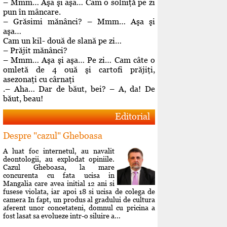
– Mmm… Aşa şi aşa… Cam o solniţă pe zi
pun în mâncare.
– Grăsimi mănânci? – Mmm… Aşa şi
aşa…
Cam un kil- două de slană pe zi…
– Prăjit mănânci?
– Mmm… Aşa şi aşa… Pe zi… Cam câte o
omletă de 4 ouă şi cartofi prăjiţi,
asezonaţi cu cârnaţi
.– Aha… Dar de băut, bei? – A, da! De
băut, beau!
Editorial
Despre "cazul" Gheboasa
A luat foc internetul, au navalit
deontologii, au explodat opiniile.
Cazul Gheboasa, la mare
concurenta cu fata ucisa in
Mangalia care avea initial 12 ani si
fusese violata, iar apoi 18 si ucisa de colega de
camera In fapt, un produs al gradului de cultura
aferent unor concetateni, domnul cu pricina a
fost lasat sa evolueze intr-o siluire a...