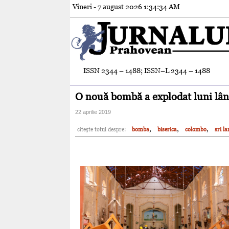
Vineri - 7 august 2026
1:34:36 AM
ISSN 2344 – 1488; ISSN–L 2344 – 1488
O nouă bombă a explodat luni lân
22 aprilie 2019
,
,
,
citeşte totul despre:
bomba
biserica
colombo
sri l