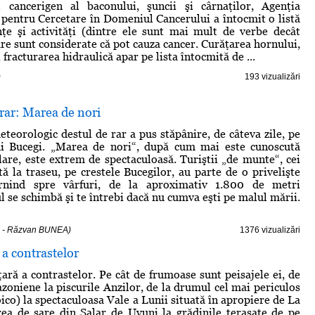
l cancerigen al baconului, şuncii şi cârnaţilor, Agenţia
 pentru Cercetare în Domeniul Cancerului a întocmit o listă
ţe şi activităţi (dintre ele sunt mai mult de verbe decât
are sunt considerate că pot cauza cancer. Curăţarea hornului,
i fracturarea hidraulică apar pe lista întocmită de ...
)
193 vizualizări
ar: Marea de nori
eorologic destul de rar a pus stăpânire, de câteva zile, pe
ui Bucegi. „Marea de nori“, după cum mai este cunoscută
are, este extrem de spectaculoasă. Turiştii „de munte“, cei
ă la traseu, pe crestele Bucegilor, au parte de o privelişte
ornind spre vârfuri, de la aproximativ 1.800 de metri
ul se schimbă şi te întrebi dacă nu cumva eşti pe malul mării.
4 - Răzvan BUNEA)
1376 vizualizări
 a contrastelor
ţară a contrastelor. Pe cât de frumoase sunt peisajele ei, de
azoniene la piscurile Anzilor, de la drumul cel mai periculos
ico) la spectaculoasa Vale a Lunii situată în apropiere de La
ea de sare din Salar de Uyuni la grădinile terasate de pe