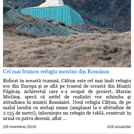
Cel mai frumos refugiu montan din România
Ridicat în această toamnă, Călţun este cel mai înalt refugiu
eco din Europa şi se află pe traseul de creastă din Munţii
Făgăraş. Arhitectul care s-a ocupat de proiect, Marius
Miclăuş, speră că astfel de realizări vor schimba şi
atitudinea în munţii României. Noul refugiu Călţun, de pe
malul lacului cu acelaşi nume (amplasat la o altitudine de
2.135 de metri), înlocuieşte un refugiu de tablă, construit în
urmă cu patru decenii, aflat ...
(28 noiembrie 2014)
628 vizualizări