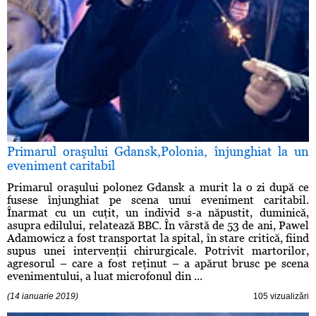
Primarul oraşului Gdansk,Polonia, înjunghiat la un
eveniment caritabil
Primarul oraşului polonez Gdansk a murit la o zi după ce
fusese înjunghiat pe scena unui eveniment caritabil.
Înarmat cu un cuţit, un individ s-a năpustit, duminică,
asupra edilului, relatează BBC. În vârstă de 53 de ani, Pawel
Adamowicz a fost transportat la spital, în stare critică, fiind
supus unei intervenţii chirurgicale. Potrivit martorilor,
agresorul – care a fost reţinut – a apărut brusc pe scena
evenimentului, a luat microfonul din ...
(14 ianuarie 2019)
105 vizualizări