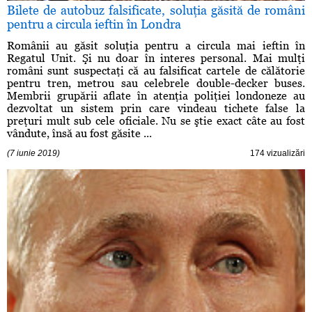
Bilete de autobuz falsificate, soluţia găsită de români
pentru a circula ieftin în Londra
Românii au găsit soluţia pentru a circula mai ieftin în
Regatul Unit. Şi nu doar în interes personal. Mai mulţi
români sunt suspectaţi că au falsificat cartele de călătorie
pentru tren, metrou sau celebrele double-decker buses.
Membrii grupării aflate în atenţia poliţiei londoneze au
dezvoltat un sistem prin care vindeau tichete false la
preţuri mult sub cele oficiale. Nu se ştie exact câte au fost
vândute, însă au fost găsite ...
(7 iunie 2019)
174 vizualizări