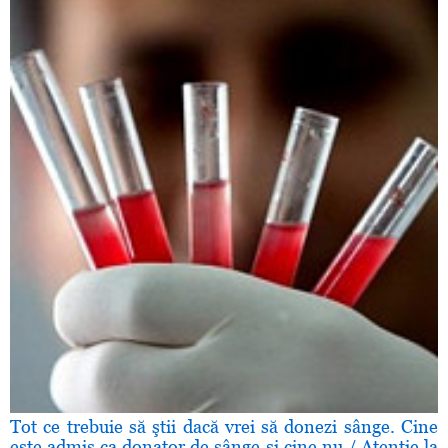
Tot ce trebuie să ştii dacă vrei să donezi sânge. Cine
este admis ca donator de sânge şi cine nu / Atenţie la