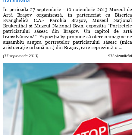
transilvană
În perioada 27 septembrie - 10 noiembrie 2013 Muzeul de
Artă Braşov organizează, în parteneriat cu Biserica
Evanghelică C.A.- Parohia Braşov, Muzeul Naţional
Brukenthal şi Muzeul Naţional Bran, expoziţia ”Portretele
patriciatului săsesc din Braşov. Un capitol de artă
transilvăneană”. Expoziţia îşi propune să ofere o imagine de
ansamblu asupra portretelor patriciatului săsesc (mica
aristocraţie urbană n.r.) din Braşov, care reprezintă o ...
(17 septembrie 2013)
973 vizualizări