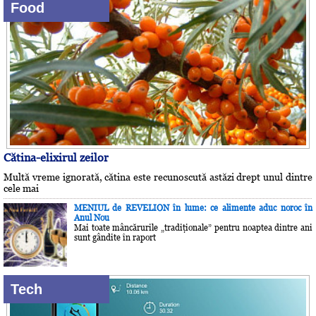
Food
Cătina-elixirul zeilor
Multă vreme ignorată, cătina este recunoscută astăzi drept unul dintre
cele mai
MENIUL de REVELION în lume: ce alimente aduc noroc în
Anul Nou
Mai toate mâncărurile „tradiţionale” pentru noaptea dintre ani
sunt gândite în raport
Tech