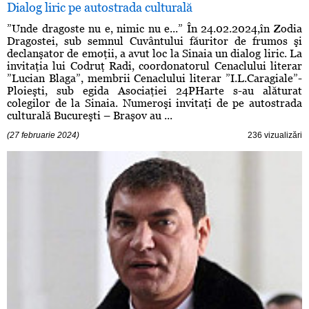
Dialog liric pe autostrada culturală
”Unde dragoste nu e, nimic nu e...” În 24.02.2024,în Zodia
Dragostei, sub semnul Cuvântului făuritor de frumos şi
declanşator de emoţii, a avut loc la Sinaia un dialog liric. La
invitaţia lui Codruţ Radi, coordonatorul Cenaclului literar
”Lucian Blaga”, membrii Cenaclului literar ”I.L.Caragiale”-
Ploieşti, sub egida Asociaţiei 24PHarte s-au alăturat
colegilor de la Sinaia. Numeroşi invitaţi de pe autostrada
culturală Bucureşti – Braşov au ...
(27 februarie 2024)
236 vizualizări