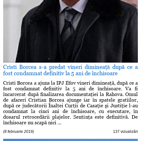
Cristi Borcea s-a predat vineri dimineaţă după ce a
fost condamnat definitiv la 5 ani de închisoare
Cristi Borcea a ajuns la IPJ Ilfov vineri dimineaţă, după ce a
fost condamnat definitiv la 5 ani de închisoare. Va fi
încarcerat după finalizarea documentaţiei la Rahova. Omul
de afaceri Cristian Borcea ajunge iar în spatele gratiilor,
după ce judecătorii Înaltei Curţii de Casaţie şi Justiţie l-au
condamnat la cinci ani de închisoare, cu executare, în
dosarul retrocedării plajelor. Sentinţa este definitivă. De
închisoare nu scapă nici ...
(8 februarie 2019)
137 vizualizări