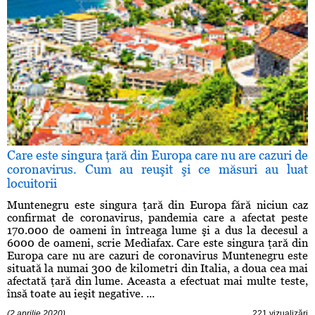
Care este singura ţară din Europa care nu are cazuri de
coronavirus. Cum au reuşit şi ce măsuri au luat
locuitorii
Muntenegru este singura ţară din Europa fără niciun caz
confirmat de coronavirus, pandemia care a afectat peste
170.000 de oameni în întreaga lume şi a dus la decesul a
6000 de oameni, scrie Mediafax. Care este singura ţară din
Europa care nu are cazuri de coronavirus Muntenegru este
situată la numai 300 de kilometri din Italia, a doua cea mai
afectată ţară din lume. Aceasta a efectuat mai multe teste,
însă toate au ieşit negative. ...
(2 aprilie 2020)
221 vizualizări