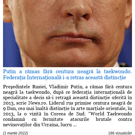
Putin a rămas fără centura neagră la taekwondo.
Federaţia Internaţională i-a retras această distincţie
Preşedintele Rusiei, Vladimir Putin, a rămas fără centura
neagră la taekwondo, după ce federaţia internaţională de
specialitate a decis să-i retragă această distincţie oferită în
2013, scrie News.ro. Liderul rus primise centura neagră de
9 Dan, cea mai înaltă distincţie în arte marţiale orientale, în
2013, la o vizită în Coreea de Sud. “World Taekwondo
condamnă cu fermitate atacurile brutale contra
nevinovaţilor din Ucraina, lucru ...
(1 martie 2022)
186 vizualizări