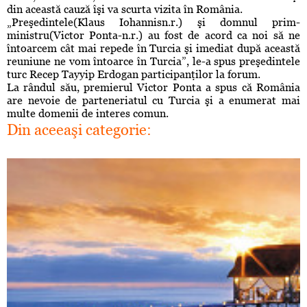
din această cauză îşi va scurta vizita în România.
„Preşedintele(
Klaus Iohannis
n.r.) şi domnul prim-
ministru(Victor Ponta-n.r.) au fost de acord ca noi să ne
întoarcem cât mai repede în Turcia şi imediat după această
reuniune ne vom întoarce în Turcia”, le-a spus preşedintele
turc Recep Tayyip Erdogan participanţilor la forum.
La rândul său, premierul Victor Ponta a spus că România
are nevoie de parteneriatul cu Turcia şi a enumerat mai
multe domenii de interes comun.
Din aceeaşi categorie: