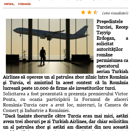
,
aerian
romania
(260 vizualizări)
Preşedintele
Turciei, Recep
Tayyip
Erdogan, a
solicitat
autorităţilor
române
permisiunea ca
operatorul
aerian Turkish
Airlines să opereze un al patrulea zbor zilnic între România
şi Turcia, el amintind în acest context că în România
lucrează peste 10.000 de firme ale investitorilor turci.
Solicitarea a fost prezentată n prezenţa premierului
Victor
Ponta
, cu ocazia participării la Forumul de afaceri
România-Turcia care a avut loc, miercuri, la Camera de
Comerţ şi Industrie a României.
"Dacă înainte zborurile către Turcia erau mai mici, astăzi
avem trei zboruri pe zi Turkish Airlines, dar chiar solicităm
un al patrulea zbor şi astăzi am discutat din nou această