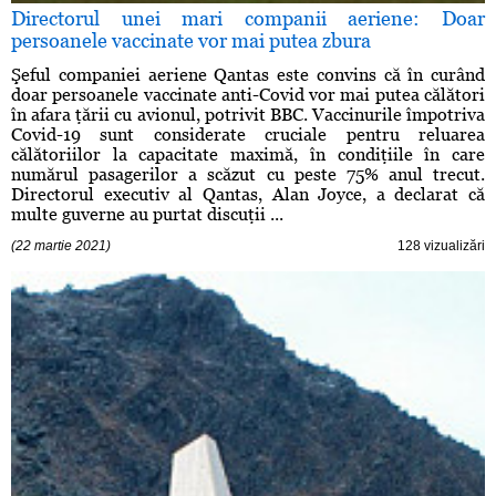
Directorul unei mari companii aeriene: Doar
persoanele vaccinate vor mai putea zbura
Şeful companiei aeriene Qantas este convins că în curând
doar persoanele vaccinate anti-Covid vor mai putea călători
în afara ţării cu avionul, potrivit BBC. Vaccinurile împotriva
Covid-19 sunt considerate cruciale pentru reluarea
călătoriilor la capacitate maximă, în condiţiile în care
numărul pasagerilor a scăzut cu peste 75% anul trecut.
Directorul executiv al Qantas, Alan Joyce, a declarat că
multe guverne au purtat discuţii ...
(22 martie 2021)
128 vizualizări