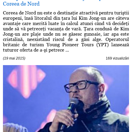
Coreea de Nord
Coreea de Nord nu este o destinaţie atractivă pentru turiştii
europeni, însă litoralul din ţara lui Kim Jong-un are câteva
avantaje care merită luate în calcul atunci când vă decideţi
unde să vă petreceţi vacanţa de vară. Ţara condusă de Kim
Jong-un are plaje unde nu se găsesc gunoaie, iar apa este
cristalină, neexistând riscul de a găsi alge. Operatorul
britanic de turism Young Pioneer Tours (YPT) lansează
tuturor oferta de a-şi petrece ...
(19 mai 2015)
169 vizualizări