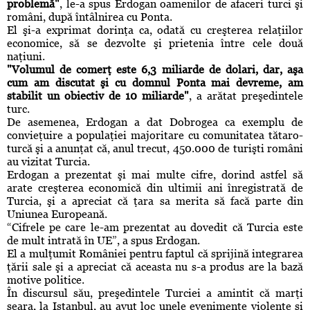
problemă"
, le-a spus Erdogan oamenilor de afaceri turci şi
români, după întâlnirea cu Ponta.
El şi-a exprimat dorinţa ca, odată cu creşterea relaţiilor
economice, să se dezvolte şi prietenia între cele două
naţiuni.
"Volumul de comerţ este 6,3 miliarde de dolari, dar, aşa
cum am discutat şi cu domnul Ponta mai devreme, am
stabilit un obiectiv de 10 miliarde"
, a arătat preşedintele
turc.
De asemenea, Erdogan a dat Dobrogea ca exemplu de
convieţuire a populaţiei majoritare cu comunitatea tătaro-
turcă şi a anunţat că, anul trecut, 450.000 de turişti români
au vizitat Turcia.
Erdogan a prezentat şi mai multe cifre, dorind astfel să
arate creşterea economică din ultimii ani înregistrată de
Turcia, şi a apreciat că ţara sa merita să facă parte din
Uniunea Europeană.
“Cifrele pe care le-am prezentat au dovedit că Turcia este
de mult intrată în UE”, a spus Erdogan.
El a mulţumit României pentru faptul că sprijină integrarea
ţării sale şi a apreciat că aceasta nu s-a produs are la bază
motive politice.
În discursul său, preşedintele Turciei a amintit că marţi
seara, la Istanbul, au avut loc unele evenimente violente şi