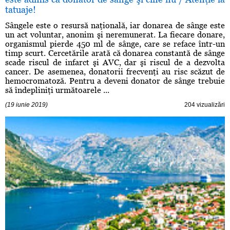
tatuaje!
Sângele este o resursă naţională, iar donarea de sânge este
un act voluntar, anonim şi neremunerat. La fiecare donare,
organismul pierde 450 ml de sânge, care se reface într-un
timp scurt. Cercetările arată că donarea constantă de sânge
scade riscul de infarct şi AVC, dar şi riscul de a dezvolta
cancer. De asemenea, donatorii frecvenţi au risc scăzut de
hemocromatoză. Pentru a deveni donator de sânge trebuie
să îndepliniţi următoarele ...
(19 iunie 2019)
204 vizualizări