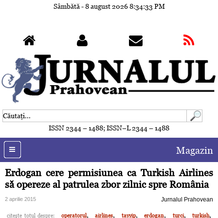
Sâmbătă - 8 august 2026
8:34:36 PM
ISSN 2344 – 1488; ISSN–L 2344 – 1488
Magazin
Erdogan cere permisiunea ca Turkish Airlines
să opereze al patrulea zbor zilnic spre România
2 aprilie 2015
Jurnalul Prahovean
,
,
,
,
,
,
citeşte totul despre:
operatorul
airlines
tayyip
erdogan
turci
turkish