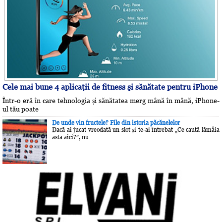
Cele mai bune 4 aplicaţii de fitness şi sănătate pentru iPhone
Într-o eră în care tehnologia și sănătatea merg mână în mână, iPhone-
ul tău poate
De unde vin fructele? File din istoria păcănelelor
Dacă ai jucat vreodată un slot și te-ai întrebat „Ce caută lămâia
asta aici?”, nu