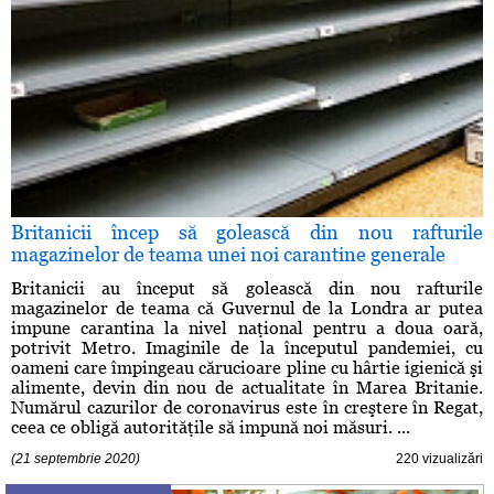
Britanicii încep să golească din nou rafturile
magazinelor de teama unei noi carantine generale
Britanicii au început să golească din nou rafturile
magazinelor de teama că Guvernul de la Londra ar putea
impune carantina la nivel naţional pentru a doua oară,
potrivit Metro. Imaginile de la începutul pandemiei, cu
oameni care împingeau cărucioare pline cu hârtie igienică şi
alimente, devin din nou de actualitate în Marea Britanie.
Numărul cazurilor de coronavirus este în creştere în Regat,
ceea ce obligă autorităţile să impună noi măsuri. ...
(21 septembrie 2020)
220 vizualizări