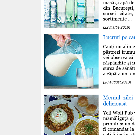
masă şi apă de
din Bucureşti,
sursei citate
sortimente ...
(22 martie 2016)
Lucruri pe car
Cauţi un alimen
păstrezi frumus
vei observa că 
răspândite şi i
sursa de sănăt
a căpăta un ten
(20 august 2013)
Meniul zile
delicioasă
Yell Wolf Pub v
mămăliguţă şi o
primiţi şi un d
fi comandat la
veţi fi încânta