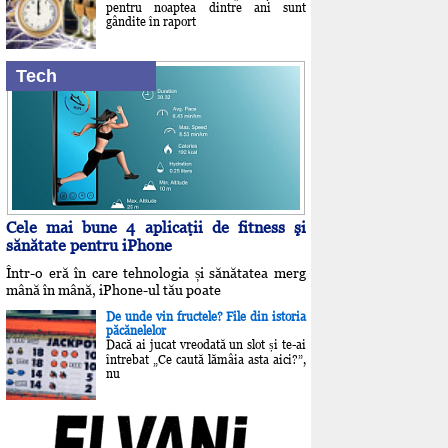
pentru noaptea dintre ani sunt
gândite în raport
Tech
Cele mai bune 4 aplicaţii de fitness şi
sănătate pentru iPhone
Într-o eră în care tehnologia și sănătatea merg
mână în mână, iPhone-ul tău poate
De unde vin fructele? File din istoria
păcănelelor
Dacă ai jucat vreodată un slot și te-ai
întrebat „Ce caută lămâia asta aici?”,
nu