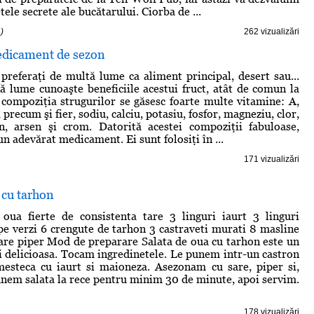
tele secrete ale bucătarului. Ciorba de ...
)
262 vizualizări
medicament de sezon
 preferaţi de multă lume ca aliment principal, desert sau...
nă lume cunoaşte beneficiile acestui fruct, atât de comun la
n compoziţia strugurilor se găsesc foarte multe vitamine: A,
, precum şi fier, sodiu, calciu, potasiu, fosfor, magneziu, clor,
an, arsen şi crom. Datorită acestei compoziţii fabuloase,
un adevărat medicament. Ei sunt folosiţi în ...
171 vizualizări
 cu tarhon
 oua fierte de consistenta tare 3 linguri iaurt 3 linguri
e verzi 6 crengute de tarhon 3 castraveti murati 8 masline
are piper Mod de preparare Salata de oua cu tarhon este un
si delicioasa. Tocam ingredinetele. Le punem intr-un castron
mesteca cu iaurt si maioneza. Asezonam cu sare, piper si,
em salata la rece pentru minim 30 de minute, apoi servim.
178 vizualizări