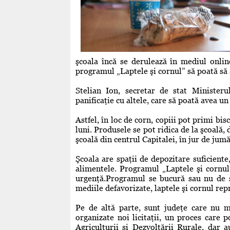
şcoala încă se derulează în mediul onli
programul „Laptele şi cornul” să poată să a
Stelian Ion, secretar de stat Ministeru
panificaţie cu altele, care să poată avea u
Astfel, în loc de corn, copiii pot primi bi
luni. Produsele se pot ridica de la şcoală,
şcoală din centrul Capitalei, în jur de jumă
Şcoala are spaţii de depozitare suficiente,
alimentele. Programul „Laptele şi cornul
urgenţă.Programul se bucură sau nu de su
mediile defavorizate, laptele şi cornul rep
Pe de altă parte, sunt judeţe care nu m
organizate noi licitaţii, un proces care
Agriculturii şi Dezvoltării Rurale, dar au