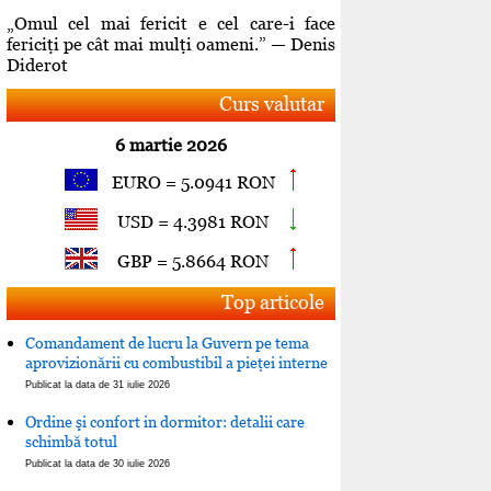
„Omul cel mai fericit e cel care-i face
fericiţi pe cât mai mulţi oameni.” — Denis
Diderot
Curs valutar
6 martie 2026
EURO = 5.0941 RON
USD = 4.3981 RON
GBP = 5.8664 RON
Top articole
Comandament de lucru la Guvern pe tema
aprovizionării cu combustibil a pieţei interne
Publicat la data de 31 iulie 2026
Ordine şi confort in dormitor: detalii care
schimbă totul
Publicat la data de 30 iulie 2026