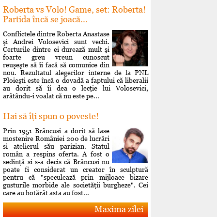
Roberta vs Volo! Game, set: Roberta!
Partida încă se joacă...
Conflictele dintre Roberta Anastase
şi Andrei Volosevici sunt vechi.
Certurile dintre ei durează mult şi
foarte greu vreun cunoscut
reuşeşte să îi facă să comunice din
nou. Rezultatul alegerilor interne de la PNL
Ploieşti este încă o dovadă a faptului că liberalii
au dorit să îi dea o lecţie lui Volosevici,
arâtându-i voalat că nu este pe...
Hai să îţi spun o poveste!
Prin 1951 Brâncusi a dorit să lase
mostenire României 200 de lucrări
si atelierul său parizian. Statul
român a respins oferta. A fost o
sedinţă si s-a decis că Brâncusi nu
poate fi considerat un creator în sculptură
pentru că "speculează prin mijloace bizare
gusturile morbide ale societăţii burgheze". Cei
care au hotărât asta au fost...
Maxima zilei