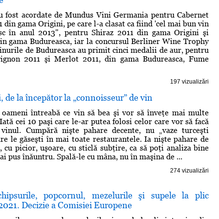
au fost acordate de Mundus Vini Germania pentru Cabernet
din gama Origini, pe care l-a clasat ca fiind 'cel mai bun vin
c în anul 2013", pentru Shiraz 2011 din gama Origini şi
in gama Budureasca, iar la concursul Berliner Wine Trophy
nurile de Budureasca au primit cinci medalii de aur, pentru
vignon 2011 şi Merlot 2011, din gama Budureasca, Fume
197 vizualizări
i, de la începător la „connoisseur” de vin
 oameni întreabă ce vin să bea şi vor să înveţe mai multe
Iată cei 10 paşi care le-ar putea folosi celor care vor să facă
 vinul. Cumpără nişte pahare decente, nu „vaze turceşti
are le găseşti în mai toate restaurantele. Ia nişte pahare de
cu picior, uşoare, cu sticlă subţire, ca să poţi analiza bine
-ai pus înăuntru. Spală-le cu mâna, nu în maşina de ...
274 vizualizări
hipsurile, popcornul, mezelurile şi supele la plic
 2021. Decizie a Comisiei Europene