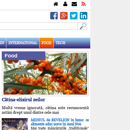
IN
INTERNATIONAL
FOOD
TECH
Food
Cătina-elixirul zeilor
Multă vreme ignorată, cătina este recunoscută
astăzi drept unul dintre cele mai
MENIUL de REVELION în lume: ce
alimente aduc noroc în Anul Nou
Mai toate mâncărurile „tradiţionale”