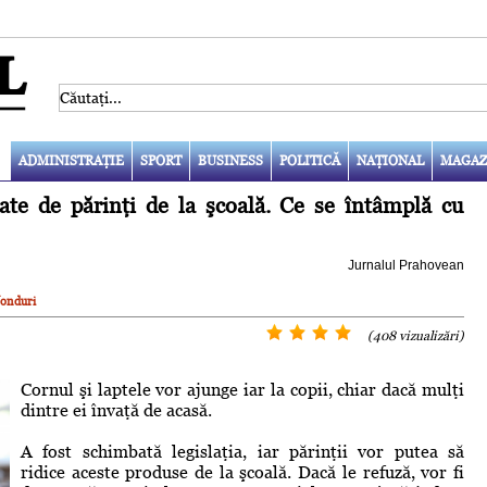
ADMINISTRAŢIE
SPORT
BUSINESS
POLITICĂ
NAŢIONAL
MAGAZ
uate de părinţi de la şcoală. Ce se întâmplă cu
Jurnalul Prahovean
fonduri
(408 vizualizări)
Cornul şi laptele vor ajunge iar la copii, chiar dacă mulţi
dintre ei învaţă de acasă.
A fost schimbată legislaţia, iar părinţii vor putea să
ridice aceste produse de la şcoală. Dacă le refuză, vor fi