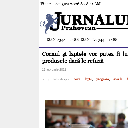
Vineri - 7 august 2026
8:48:42 AM
ISSN 2344 – 1488; ISSN–L 2344 – 1488
Cornul şi laptele vor putea fi l
produsele dacă le refuză
27 februarie 2021
,
,
,
,
citeşte totul despre:
corn
lapte
program
scoala