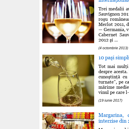
Trei medalii 
Sauvignon 2011 
roşu româneas
Merlot 2011, d
— Germania, vi
Cabernet Sau
2012 şi ...
(4 octombrie 2013)
10 paşi simpl
Tot mai mulţi
despre acesta. 
cunoştinţă cu
turnate”, pe c
mărime medie, 
vinul pe care l
(19 iunie 2017)
Margarina, c
interzise din