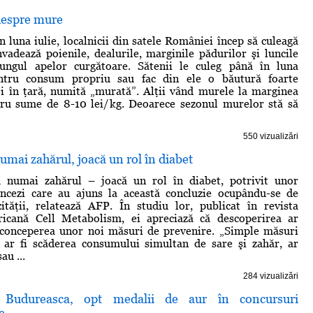
 despre mure
în luna iulie, localnicii din satele României încep să culeagă
vadează poienile, dealurile, marginile pădurilor şi luncile
lungul apelor curgătoare. Sătenii le culeg până în luna
ntru consum propriu sau fac din ele o băutură foarte
i în ţară, numită „murată”. Alţii vând murele la marginea
ru sume de 8-10 lei/kg. Deoarece sezonul murelor stă să
550 vizualizări
numai zahărul, joacă un rol în diabet
 numai zahărul – joacă un rol în diabet, potrivit unor
rancezi care au ajuns la această concluzie ocupându-se de
ităţii, relatează AFP. În studiu lor, publicat în revista
icană Cell Metabolism, ei apreciază că descoperirea ar
 conceperea unor noi măsuri de prevenire. „Simple măsuri
m ar fi scăderea consumului simultan de sare şi zahăr, ar
au ...
284 vizualizări
 Budureasca, opt medalii de aur în concursuri
e