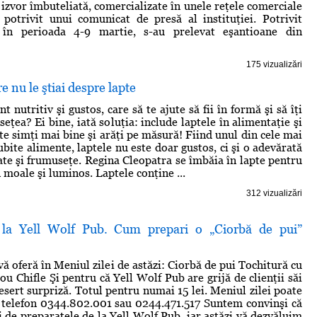
 izvor îmbuteliată, comercializate în unele reţele comerciale
 potrivit unui comunicat de presă al instituţiei. Potrivit
, în perioada 4-9 martie, s-au prelevat eşantioane din
175 vizualizări
e nu le ştiai despre lapte
t nutritiv şi gustos, care să te ajute să fii în formă şi să îţi
eţea? Ei bine, iată soluţia: include laptele în alimentaţie şi
te simţi mai bine şi arăţi pe măsură! Fiind unul din cele mai
ubite alimente, laptele nu este doar gustos, ci şi o adevărată
ate şi frumuseţe. Regina Cleopatra se îmbăia în lapte pentru
 moale şi luminos. Laptele conţine ...
312 vizualizări
i la Yell Wolf Pub. Cum prepari o „Ciorbă de pui”
ă oferă în Meniul zilei de astăzi: Ciorbă de pui Tochitură cu
u Chifle Şi pentru că Yell Wolf Pub are grijă de clienţii săi
esert surpriză. Totul pentru numai 15 lei. Meniul zilei poate
 telefon 0344.802.001 sau 0244.471.517 Suntem convinşi că
ţi de preparatele de la Yell Wolf Pub, iar astăzi vă dezvăluim