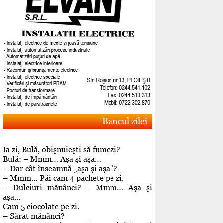
Bancul zilei
Ia zi, Bulă, obişnuieşti să fumezi?
Bulă: – Mmm… Aşa şi aşa…
– Dar cât înseamnă „aşa şi aşa”?
– Mmm… Păi cam 4 pachete pe zi.
– Dulciuri mănânci? – Mmm… Aşa şi
aşa…
Cam 5 ciocolate pe zi.
– Sărat mănânci?