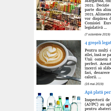
Margarina, chip
2021. Decizie
parte din alim
2021. Alimente
vor dispărea 
Comisiei Euro
legislativă ...
(7 octombrie 2019)
4 greşeli lega
Pentru mulţi 
zilei, însă se 
Unii oameni n
perfect. Acea
încerci să slă
faci, deoarec
calorii. ...
(16 mai 2019)
Apă plată per
Inspectorii de
(ANPC) au apl
pentru abateri