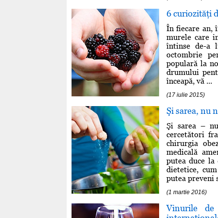
6 curiozităţi
În fiecare an, 
murele care in
întinse de-a 
octombrie pe
populară la no
drumului pent
înceapă, vă ...
(17 iulie 2015)
Şi sarea, nu 
Şi sarea – nu
cercetători f
chirurgia obez
medicală amer
putea duce la
dietetice, cu
putea preveni s
(1 martie 2016)
Vinurile de
internaţional