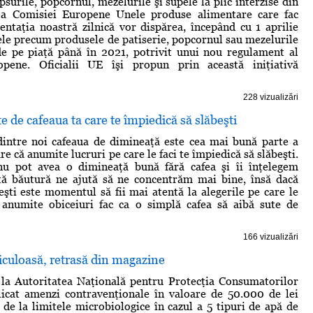
surile, popcornul, mezelurile şi supele la plic interzise din
 a Comisiei Europene Unele produse alimentare care fac
entaţia noastră zilnică vor dispărea, începând cu 1 aprilie
le precum produsele de patiserie, popcornul sau mezelurile
de pe piaţă până în 2021, potrivit unui nou regulament al
pene. Oficialii UE îşi propun prin această iniţiativă
228 vizualizări
te de cafeaua ta care te împiedică să slăbeşti
dintre noi cafeaua de dimineaţă este cea mai bună parte a
pare că anumite lucruri pe care le faci te împiedică să slăbeşti.
u pot avea o dimineaţă bună fără cafea şi îi înţelegem
stă băutură ne ajută să ne concentrăm mai bine, însă dacă
beşti este momentul să fii mai atentă la alegerile pe care le
e anumite obiceiuri fac ca o simplă cafea să aibă sute de
166 vizualizări
iculoasă, retrasă din magazine
 la Autoritatea Naţională pentru Protecţia Consumatorilor
icat amenzi contravenţionale în valoare de 50.000 de lei
 de la limitele microbiologice în cazul a 5 tipuri de apă de