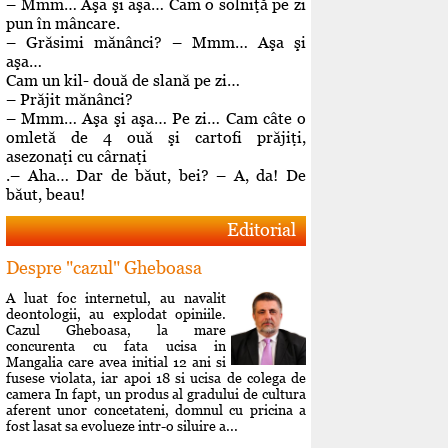
– Mmm… Aşa şi aşa… Cam o solniţă pe zi
pun în mâncare.
– Grăsimi mănânci? – Mmm… Aşa şi
aşa…
Cam un kil- două de slană pe zi…
– Prăjit mănânci?
– Mmm… Aşa şi aşa… Pe zi… Cam câte o
omletă de 4 ouă şi cartofi prăjiţi,
asezonaţi cu cârnaţi
.– Aha… Dar de băut, bei? – A, da! De
băut, beau!
Editorial
Despre "cazul" Gheboasa
A luat foc internetul, au navalit
deontologii, au explodat opiniile.
Cazul Gheboasa, la mare
concurenta cu fata ucisa in
Mangalia care avea initial 12 ani si
fusese violata, iar apoi 18 si ucisa de colega de
camera In fapt, un produs al gradului de cultura
aferent unor concetateni, domnul cu pricina a
fost lasat sa evolueze intr-o siluire a...