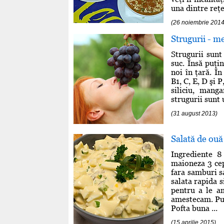
una dintre reţe
(26 noiembrie 2014
Strugurii - 
Strugurii sunt
suc. Însă puţi
noi în ţară. Î
B1, C, E, D şi P
siliciu, mang
strugurii sunt 
(31 august 2013)
Salată de ouă
Ingrediente 8
maioneza 3 cep
fara samburi s
salata rapida 
pentru a le a
amestecam. Pun
Pofta buna ...
(15 aprilie 2015)