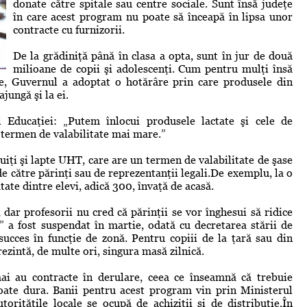
donate către spitale sau centre sociale. Sunt însă judeţe
în care acest program nu poate să înceapă în lipsa unor
contracte cu furnizorii.
De la grădiniţă până în clasa a opta, sunt în jur de două
milioane de copii şi adolescenţi. Cum pentru mulţi însă
ne, Guvernul a adoptat o hotărâre prin care produsele din
jungă şi la ei.
l Educaţiei: „Putem înlocui produsele lactate şi cele de
n termen de valabilitate mai mare.”
scuiţi şi lapte UHT, care are un termen de valabilitate de şase
 de către părinţi sau de reprezentanţii legali.De exemplu, la o
tate dintre elevi, adică 300, învaţă de acasă.
 dar profesorii nu cred că părinţii se vor înghesui să ridice
” a fost suspendat în martie, odată cu decretarea stării de
cces în funcţie de zonă. Pentru copiii de la ţară sau din
rezintă, de multe ori, singura masă zilnică.
ai au contracte în derulare, ceea ce înseamnă că trebuie
 poate dura. Banii pentru acest program vin prin Ministerul
torităţile locale se ocupă de achiziţii şi de distribuţie.În