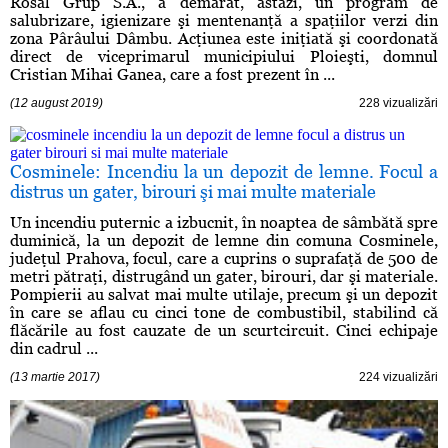
Rosal Grup S.A., a demarat, astăzi, un program de
salubrizare, igienizare şi mentenanţă a spaţiilor verzi din
zona Pârâului Dâmbu. Acţiunea este iniţiată şi coordonată
direct de viceprimarul municipiului Ploieşti, domnul
Cristian Mihai Ganea, care a fost prezent în ...
(12 august 2019)
228 vizualizări
Cosminele: Incendiu la un depozit de lemne. Focul a
distrus un gater, birouri şi mai multe materiale
Un incendiu puternic a izbucnit, în noaptea de sâmbătă spre
duminică, la un depozit de lemne din comuna Cosminele,
judeţul Prahova, focul, care a cuprins o suprafaţă de 500 de
metri pătraţi, distrugând un gater, birouri, dar şi materiale.
Pompierii au salvat mai multe utilaje, precum şi un depozit
în care se aflau cu cinci tone de combustibil, stabilind că
flăcările au fost cauzate de un scurtcircuit. Cinci echipaje
din cadrul ...
(13 martie 2017)
224 vizualizări