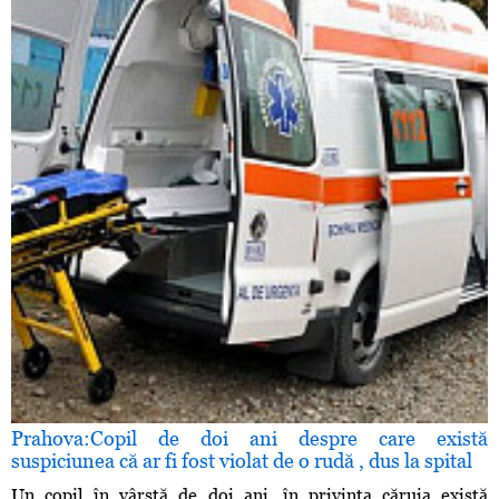
Prahova:Copil de doi ani despre care există
suspiciunea că ar fi fost violat de o rudă , dus la spital
Un copil în vârstă de doi ani, în privinţa căruia există