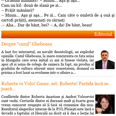
– Grăsimi mănânci? – Mmm… Aşa şi aşa…
Cam un kil- două de slană pe zi…
– Prăjit mănânci?
– Mmm… Aşa şi aşa… Pe zi… Cam câte o omletă de 4 ouă şi
cartofi prăjiţi, asezonaţi cu cârnaţi
.– Aha… Dar de băut, bei? – A, da! De băut, beau!
Editorial
Despre "cazul" Gheboasa
A luat foc internetul, au navalit deontologii, au explodat
opiniile. Cazul Gheboasa, la mare concurenta cu fata ucisa
in Mangalia care avea initial 12 ani si fusese violata, iar
apoi 18 si ucisa de colega de camera In fapt, un produs al
gradului de cultura aferent unor concetateni, domnul cu
pricina a fost lasat sa evolueze intr-o siluire a...
Roberta vs Volo! Game, set: Roberta! Partida încă se
joacă...
Conflictele dintre Roberta Anastase şi Andrei Volosevici
sunt vechi. Certurile dintre ei durează mult şi foarte greu
vreun cunoscut reuşeşte să îi facă să comunice din nou.
Rezultatul alegerilor interne de la PNL Ploieşti este încă o
dovadă a faptului că liberalii au dorit să îi dea o lecţie lui