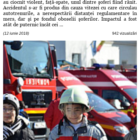
au ciocnit violent, faţă-spate, unul dintre şoferi fiind rănit.
Accidentul s-ar fi produs din cauza vitezei cu care circulau
autotrenurile, a nerespectării distanţei regulamentare în
mers, dar şi pe fondul oboselii şoferilor. Impactul a fost
atât de puternic încât cei ...
(12 iunie 2018)
942 vizualizări