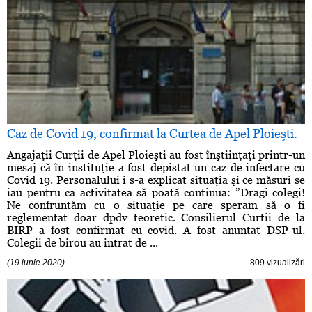
Caz de Covid 19, confirmat la Curtea de Apel Ploieşti.
Angajaţii Curţii de Apel Ploieşti au fost înştiinţaţi printr-un
mesaj că în instituţie a fost depistat un caz de infectare cu
Covid 19. Personalului i s-a explicat situaţia şi ce măsuri se
iau pentru ca activitatea să poată continua: ”Dragi colegi!
Ne confruntăm cu o situaţie pe care speram să o fi
reglementat doar dpdv teoretic. Consilierul Curtii de la
BIRP a fost confirmat cu covid. A fost anuntat DSP-ul.
Colegii de birou au intrat de ...
(19 iunie 2020)
809 vizualizări