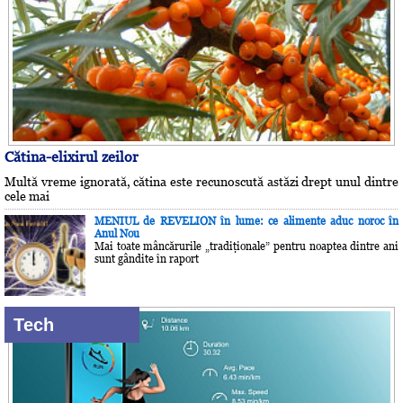
Cătina-elixirul zeilor
Multă vreme ignorată, cătina este recunoscută astăzi drept unul dintre
cele mai
MENIUL de REVELION în lume: ce alimente aduc noroc în
Anul Nou
Mai toate mâncărurile „tradiţionale” pentru noaptea dintre ani
sunt gândite în raport
Tech