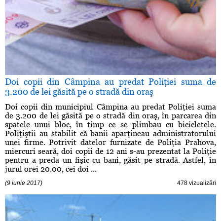
Doi copii din Câmpina au predat Poliţiei suma de
3.200 de lei găsită pe o stradă din oraş
Doi copii din municipiul Câmpina au predat Poliţiei suma
de 3.200 de lei găsită pe o stradă din oraş, în parcarea din
spatele unui bloc, în timp ce se plimbau cu bicicletele.
Poliţiştii au stabilit că banii aparţineau administratorului
unei firme. Potrivit datelor furnizate de Poliţia Prahova,
miercuri seară, doi copii de 12 ani s-au prezentat la Poliţie
pentru a preda un fişic cu bani, găsit pe stradă. Astfel, în
jurul orei 20.00, cei doi ...
(9 iunie 2017)
478 vizualizări