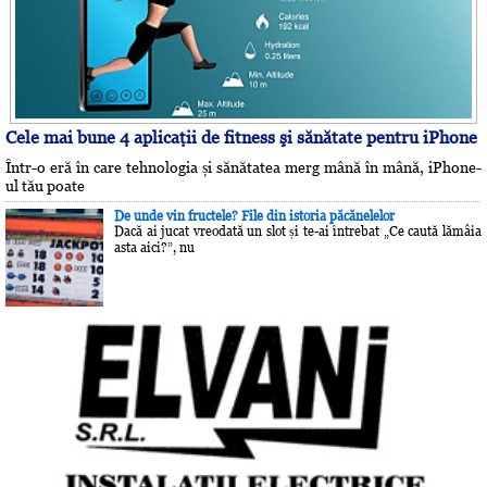
Cele mai bune 4 aplicaţii de fitness şi sănătate pentru iPhone
Într-o eră în care tehnologia și sănătatea merg mână în mână, iPhone-
ul tău poate
De unde vin fructele? File din istoria păcănelelor
Dacă ai jucat vreodată un slot și te-ai întrebat „Ce caută lămâia
asta aici?”, nu