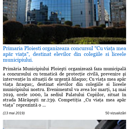
Primaria Ploiesti organizeaza concursul "Cu viaţa mea
apăr viaţa", destinat elevilor din colegiile si liceele
municipiului.
Primăria Municipiului Ploieşti organizează faza municipală
a concursului cu tematică de protecţie civilă, prevenire şi
intervenţie în situaţii de urgenţă &laquo; Cu viaţa mea apăr
viaţa &raquo;, destinat elevilor din colegiile si liceele
municipiului nostru. Evenimentul va avea loc marţi, 14 mai
2019, orele 1000, la sediul Palatului Copiilor, situat în
strada Mărăşeşti nr.239. Competiţia „Cu viaţa mea apăr
viaţa” reprezintă o ...
(13 mai 2019)
50 vizualizări