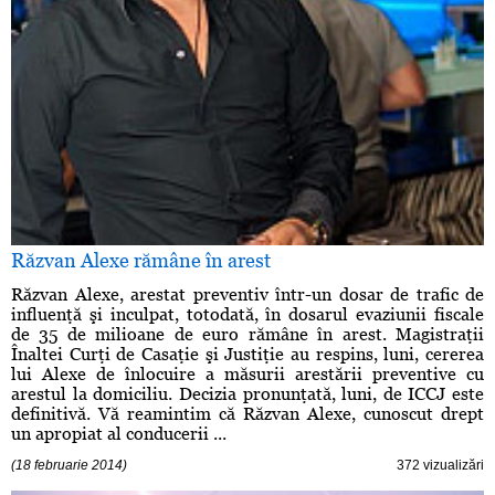
Răzvan Alexe rămâne în arest
Răzvan Alexe, arestat preventiv într-un dosar de trafic de
influenţă şi inculpat, totodată, în dosarul evaziunii fiscale
de 35 de milioane de euro rămâne în arest. Magistraţii
Înaltei Curţi de Casaţie şi Justiţie au respins, luni, cererea
lui Alexe de înlocuire a măsurii arestării preventive cu
arestul la domiciliu. Decizia pronunţată, luni, de ICCJ este
definitivă. Vă reamintim că Răzvan Alexe, cunoscut drept
un apropiat al conducerii ...
(18 februarie 2014)
372 vizualizări