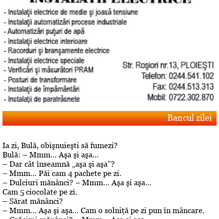
Bancul zilei
Ia zi, Bulă, obişnuieşti să fumezi?
Bulă: – Mmm… Aşa şi aşa…
– Dar cât înseamnă „aşa şi aşa”?
– Mmm… Păi cam 4 pachete pe zi.
– Dulciuri mănânci? – Mmm… Aşa şi aşa…
Cam 5 ciocolate pe zi.
– Sărat mănânci?
– Mmm… Aşa şi aşa… Cam o solniţă pe zi pun în mâncare.