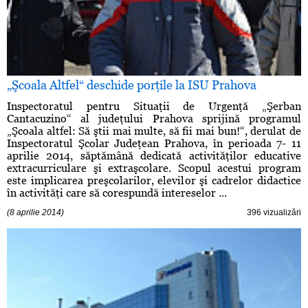
„Şcoala Altfel“ deschide porţile la ISU Prahova
Inspectoratul pentru Situaţii de Urgenţă „Şerban
Cantacuzino“ al judeţului Prahova sprijină programul
„Şcoala altfel: Să ştii mai multe, să fii mai bun!“, derulat de
Inspectoratul Şcolar Judeţean Prahova, în perioada 7- 11
aprilie 2014, săptămână dedicată activităţilor educative
extracurriculare şi extraşcolare. Scopul acestui program
este implicarea preşcolarilor, elevilor şi cadrelor didactice
în activităţi care să corespundă intereselor ...
(8 aprilie 2014)
396 vizualizări