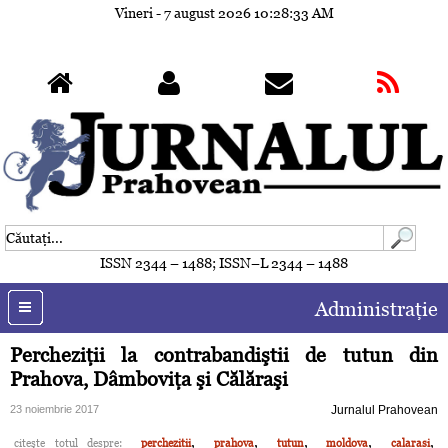
Vineri - 7 august 2026
10:28:36 AM
ISSN 2344 – 1488; ISSN–L 2344 – 1488
Administraţie
Percheziţii la contrabandiştii de tutun din
Prahova, Dâmboviţa şi Călăraşi
23 noiembrie 2017
Jurnalul Prahovean
,
,
,
,
,
citeşte totul despre:
perchezitii
prahova
tutun
moldova
calarasi