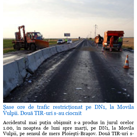
Şase ore de trafic restricţionat pe DN1, la Movila
Vulpii. Două TIR-uri s-au ciocnit
Accidentul mai puţin obişnuit s-a produs în jurul orelor
1.00, în noaptea de luni spre marţi, pe DN1, la Movila
Vulpii, pe sensul de mers Ploieşti-Braşov. Două TIR-uri s-