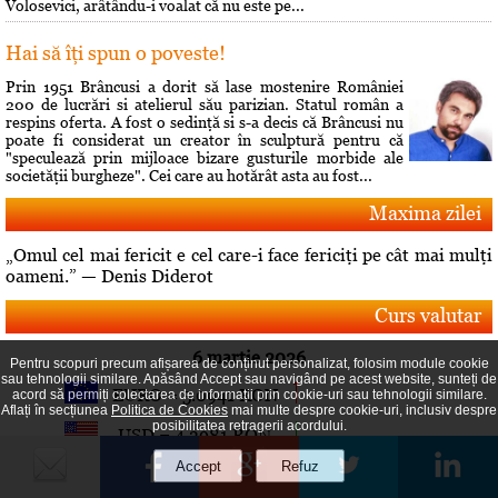
Volosevici, arâtându-i voalat că nu este pe...
Hai să îţi spun o poveste!
Prin 1951 Brâncusi a dorit să lase mostenire României
200 de lucrări si atelierul său parizian. Statul român a
respins oferta. A fost o sedinţă si s-a decis că Brâncusi nu
poate fi considerat un creator în sculptură pentru că
"speculează prin mijloace bizare gusturile morbide ale
societăţii burgheze". Cei care au hotărât asta au fost...
Maxima zilei
„Omul cel mai fericit e cel care-i face fericiţi pe cât mai mulţi
oameni.” — Denis Diderot
Curs valutar
6 martie 2026
Pentru scopuri precum afișarea de conținut personalizat, folosim module cookie
sau tehnologii similare. Apăsând Accept sau navigând pe acest website, sunteți de
EURO = 5.0941 RON
acord să permiți colectarea de informații prin cookie-uri sau tehnologii similare.
Aflați în secțiunea
Politica de Cookies
mai multe despre cookie-uri, inclusiv despre
posibilitatea retragerii acordului.
USD = 4.3981 RON
GBP = 5.8664 RON