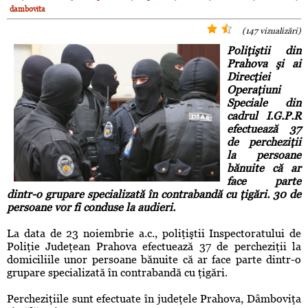
dambovita
(147 vizualizări)
Poliţiştii din
Prahova
şi ai
Direcţiei
Operaţiuni
Speciale din
cadrul I.G.P.R
efectuează 37
de percheziţii
la persoane
bănuite că ar
face parte
dintr-o grupare specializată în contrabandă cu ţigări. 30 de
persoane vor fi conduse la audieri.
La data de 23 noiembrie a.c., poliţiştii Inspectoratului de
Poliţie Judeţean Prahova efectuează 37 de percheziţii la
domiciliile unor persoane bănuite că ar face parte dintr-o
grupare specializată în contrabandă cu ţigări.
Percheziţiile sunt efectuate în judeţele Prahova, Dâmboviţa