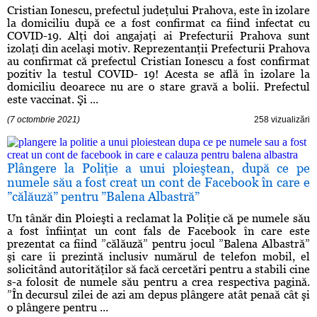
Cristian Ionescu, prefectul judeţului Prahova, este în izolare
la domiciliu după ce a fost confirmat ca fiind infectat cu
COVID-19. Alţi doi angajaţi ai Prefecturii Prahova sunt
izolaţi din acelaşi motiv. Reprezentanţii Prefecturii Prahova
au confirmat că prefectul Cristian Ionescu a fost confirmat
pozitiv la testul COVID- 19! Acesta se află în izolare la
domiciliu deoarece nu are o stare gravă a bolii. Prefectul
este vaccinat. Şi ...
(7 octombrie 2021)
258 vizualizări
Plângere la Poliţie a unui ploieştean, după ce pe
numele său a fost creat un cont de Facebook în care e
”călăuză” pentru ”Balena Albastră”
Un tânăr din Ploieşti a reclamat la Poliţie că pe numele său
a fost înfiinţat un cont fals de Facebook în care este
prezentat ca fiind ”călăuză” pentru jocul ”Balena Albastră”
şi care îi prezintă inclusiv numărul de telefon mobil, el
solicitând autorităţilor să facă cercetări pentru a stabili cine
s-a folosit de numele său pentru a crea respectiva pagină.
”În decursul zilei de azi am depus plângere atât penaă cât şi
o plângere pentru ...