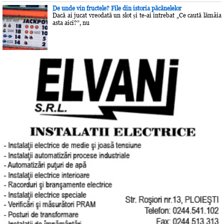
De unde vin fructele? File din istoria păcănelelor
Dacă ai jucat vreodată un slot și te-ai întrebat „Ce caută lămâia
asta aici?”, nu