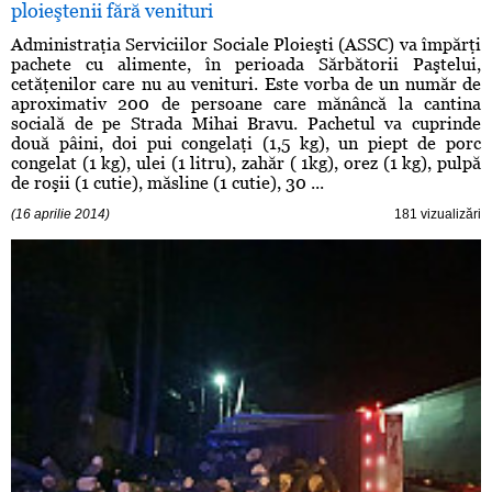
ploieştenii fără venituri
Administraţia Serviciilor Sociale Ploieşti (ASSC) va împărţi
pachete cu alimente, în perioada Sărbătorii Paştelui,
cetăţenilor care nu au venituri. Este vorba de un număr de
aproximativ 200 de persoane care mănâncă la cantina
socială de pe Strada Mihai Bravu. Pachetul va cuprinde
două pâini, doi pui congelaţi (1,5 kg), un piept de porc
congelat (1 kg), ulei (1 litru), zahăr ( 1kg), orez (1 kg), pulpă
de roşii (1 cutie), măsline (1 cutie), 30 ...
(16 aprilie 2014)
181 vizualizări