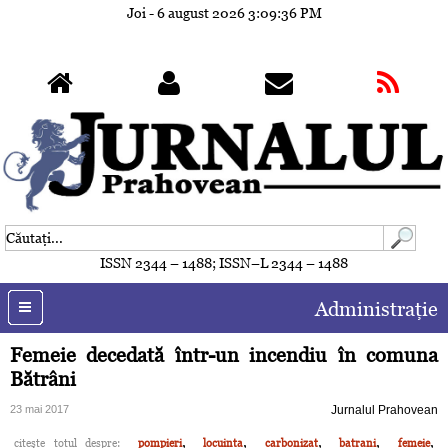
Joi - 6 august 2026
3:09:39 PM
ISSN 2344 – 1488; ISSN–L 2344 – 1488
Administraţie
Femeie decedată într-un incendiu în comuna
Bătrâni
23 mai 2017
Jurnalul Prahovean
,
,
,
,
,
citeşte totul despre:
pompieri
locuinta
carbonizat
batrani
femeie