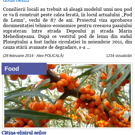
Consilierii locali au trebuit să aleagă modelul unui nou pod
ce va fi construit peste calea ferată, în locul actualului „Pod
de Lemn“, vechi de 87 de ani. Proiectul viza aprobarea
documentaţiei tehnico-economice pentru creearea pasajului
suprateran între strada Depoului şi strada Marin
Mehedinţeanu. După ce vestitul pod de lemn din sudul
Ploieştiului a fost închis circulaţiei în noiembrie 2011, din
cauza stării avansate de degradare, s-a ...
(28 februarie 2014 - Alex POLICALĂ)
1234 vizualizări
Food
Cătina-elixirul zeilor