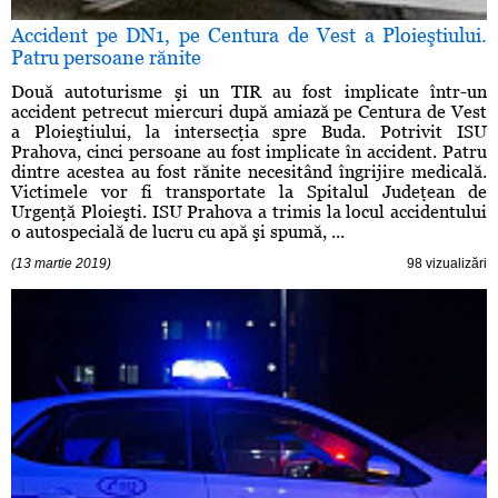
Accident pe DN1, pe Centura de Vest a Ploieştiului.
Patru persoane rănite
Două autoturisme şi un TIR au fost implicate într-un
accident petrecut miercuri după amiază pe Centura de Vest
a Ploieştiului, la intersecţia spre Buda. Potrivit ISU
Prahova, cinci persoane au fost implicate în accident. Patru
dintre acestea au fost rănite necesitând îngrijire medicală.
Victimele vor fi transportate la Spitalul Judeţean de
Urgenţă Ploieşti. ISU Prahova a trimis la locul accidentului
o autospecială de lucru cu apă şi spumă, ...
(13 martie 2019)
98 vizualizări