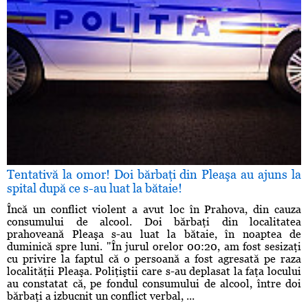
Tentativă la omor! Doi bărbaţi din Pleaşa au ajuns la
spital după ce s-au luat la bătaie!
Încă un conflict violent a avut loc în Prahova, din cauza
consumului de alcool. Doi bărbaţi din localitatea
prahoveană Pleaşa s-au luat la bătaie, în noaptea de
duminică spre luni. "În jurul orelor 00:20, am fost sesizaţi
cu privire la faptul că o persoană a fost agresată pe raza
localităţii Pleaşa. Poliţiştii care s-au deplasat la faţa locului
au constatat că, pe fondul consumului de alcool, între doi
bărbaţi a izbucnit un conflict verbal, ...