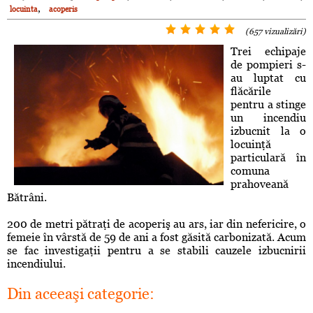
,
locuinta
acoperis
(657 vizualizări)
Trei echipaje
de pompieri s-
au luptat cu
flăcările
pentru a stinge
un incendiu
izbucnit la o
locuinţă
particulară în
comuna
prahoveană
Bătrâni.
200 de metri pătraţi de acoperiş au ars, iar din nefericire, o
femeie în vârstă de 59 de ani a fost găsită carbonizată. Acum
se fac investigaţii pentru a se stabili cauzele izbucnirii
incendiului.
Din aceeaşi categorie: