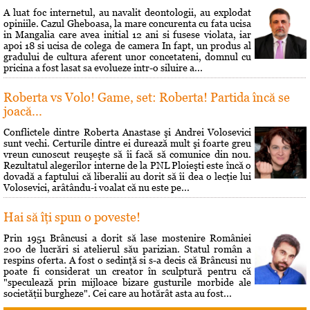
A luat foc internetul, au navalit deontologii, au explodat
opiniile. Cazul Gheboasa, la mare concurenta cu fata ucisa
in Mangalia care avea initial 12 ani si fusese violata, iar
apoi 18 si ucisa de colega de camera In fapt, un produs al
gradului de cultura aferent unor concetateni, domnul cu
pricina a fost lasat sa evolueze intr-o siluire a...
Roberta vs Volo! Game, set: Roberta! Partida încă se
joacă...
Conflictele dintre Roberta Anastase şi Andrei Volosevici
sunt vechi. Certurile dintre ei durează mult şi foarte greu
vreun cunoscut reuşeşte să îi facă să comunice din nou.
Rezultatul alegerilor interne de la PNL Ploieşti este încă o
dovadă a faptului că liberalii au dorit să îi dea o lecţie lui
Volosevici, arâtându-i voalat că nu este pe...
Hai să îţi spun o poveste!
Prin 1951 Brâncusi a dorit să lase mostenire României
200 de lucrări si atelierul său parizian. Statul român a
respins oferta. A fost o sedinţă si s-a decis că Brâncusi nu
poate fi considerat un creator în sculptură pentru că
"speculează prin mijloace bizare gusturile morbide ale
societăţii burgheze". Cei care au hotărât asta au fost...