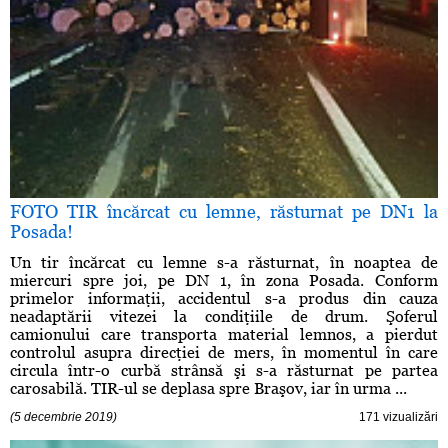
FOTO TIR încărcat cu lemne, răsturnat pe DN1 la
Posada!
Un tir încărcat cu lemne s-a răsturnat, în noaptea de
miercuri spre joi, pe DN 1, în zona Posada. Conform
primelor informaţii, accidentul s-a produs din cauza
neadaptării vitezei la condiţiile de drum. Şoferul
camionului care transporta material lemnos, a pierdut
controlul asupra direcţiei de mers, în momentul în care
circula într-o curbă strânsă şi s-a răsturnat pe partea
carosabilă. TIR-ul se deplasa spre Braşov, iar în urma ...
(5 decembrie 2019)
171 vizualizări