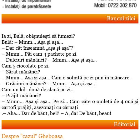
Bancul zilei
Ia zi, Bulă, obişnuieşti să fumezi?
Bulă: – Mmm… Aşa şi aşa…
– Dar cât înseamnă „aşa şi aşa”?
– Mmm… Păi cam 4 pachete pe zi.
– Dulciuri mănânci? – Mmm… Aşa şi aşa…
Cam 5 ciocolate pe zi.
– Sărat mănânci?
– Mmm… Aşa şi aşa… Cam o solniţă pe zi pun în mâncare.
– Grăsimi mănânci? – Mmm… Aşa şi aşa…
Cam un kil- două de slană pe zi…
– Prăjit mănânci?
– Mmm… Aşa şi aşa… Pe zi… Cam câte o omletă de 4 ouă şi
cartofi prăjiţi, asezonaţi cu cârnaţi
.– Aha… Dar de băut, bei? – A, da! De băut, beau!
Editorial
Despre "cazul" Gheboasa