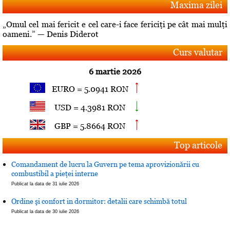
Maxima zilei
„Omul cel mai fericit e cel care-i face fericiţi pe cât mai mulţi
oameni.” — Denis Diderot
Curs valutar
6 martie 2026
EURO = 5.0941 RON
USD = 4.3981 RON
GBP = 5.8664 RON
Top articole
Comandament de lucru la Guvern pe tema aprovizionării cu
combustibil a pieţei interne
Publicat la data de 31 iulie 2026
Ordine şi confort in dormitor: detalii care schimbă totul
Publicat la data de 30 iulie 2026