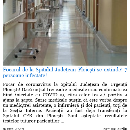
Focarul de la Spitalul Judeţean Ploieşti se extinde! 7
persoane infectate!
Focar de coronavirus la Spitalul Judeţean de Urgenţă
Ploieşti! Dacă iniţial trei cadre medicale erau confirmate ca
fiind infectate cu COVID-19, cifra celor testaţi pozitiv a
ajuns la şapte. Surse medicale susţin că este vorba despre
un medic,trei asistente, o infirmieră şi doi pacienţi, toţi de
la Secţia Interne. Pacienţii au fost deja transferaţi la
Spitalul CFR din Ploieşti. Sunt aşteptate rezultatele
testelor tuturor pacienţilor ...
(6 iulie 2020)
1965 vizualizări