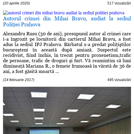
(20 aprilie 2020)
517 vizualizări
Autorul crimei din Mihai Bravu, audiat la sediul
Poliţiei Prahova
Alexandru Rusu (30 de ani), presupusul autor al crimei care
i-a îngrozit pe locuitorii din cartierul Mihai Bravu, a fost
adus la sediul IPJ Prahova. Bărbatul s-a predat poliţiştilor
bucureşteni în această după amiază. Suspectul este
recidivist, fiind închis, în trecut pentru proxenetism,trafic
de persoane, trafic de droguri şi furt. Vă reamintim că luni
dimineaţă Mariana R., o femeie frumoasă în vârstă de 36 de
ani, a fost găsită moartă ...
(14 februarie 2017)
495 vizualizări