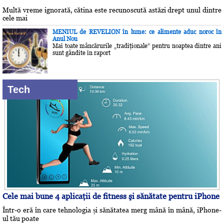
Multă vreme ignorată, cătina este recunoscută astăzi drept unul dintre
cele mai
MENIUL de REVELION în lume: ce alimente aduc noroc în
Anul Nou
Mai toate mâncărurile „tradiţionale” pentru noaptea dintre ani
sunt gândite în raport
Tech
Cele mai bune 4 aplicaţii de fitness şi sănătate pentru iPhone
Într-o eră în care tehnologia și sănătatea merg mână în mână, iPhone-
ul tău poate