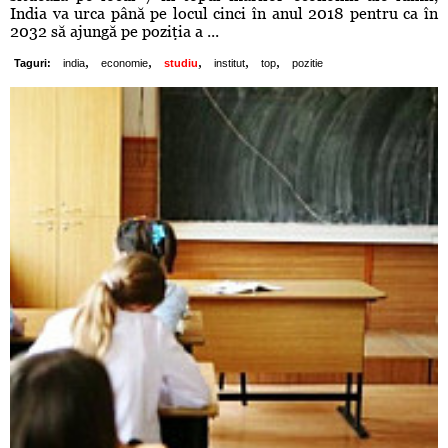
India va urca până pe locul cinci în anul 2018 pentru ca în
2032 să ajungă pe poziţia a ...
,
,
,
,
,
Taguri:
india
economie
studiu
institut
top
pozitie