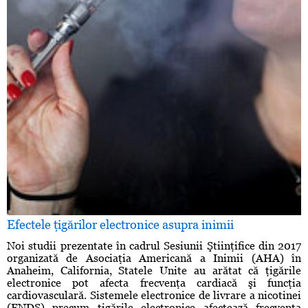
Efectele ţigărilor electronice asupra inimii
Noi studii prezentate în cadrul Sesiunii Ştiinţifice din 2017
organizată de Asociaţia Americană a Inimii (AHA) în
Anaheim, California, Statele Unite au arătat că ţigările
electronice pot afecta frecvenţa cardiacă şi funcţia
cardiovasculară. Sistemele electronice de livrare a nicotinei
(ENDS) precum ţigările electronice afectează frecvenţa