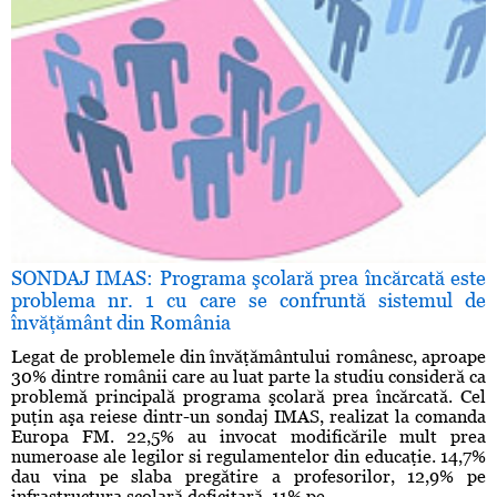
SONDAJ IMAS: Programa şcolară prea încărcată este
problema nr. 1 cu care se confruntă sistemul de
învăţământ din România
Legat de problemele din învăţământului românesc, aproape
30% dintre românii care au luat parte la studiu consideră ca
problemă principală programa şcolară prea încărcată. Cel
puţin aşa reiese dintr-un sondaj IMAS, realizat la comanda
Europa FM. 22,5% au invocat modificările mult prea
numeroase ale legilor si regulamentelor din educaţie. 14,7%
dau vina pe slaba pregătire a profesorilor, 12,9% pe
infrastructura şcolară deficitară, 11% pe ...