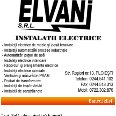
Bancul zilei
Ia zi, Bulă, obişnuieşti să fumezi?