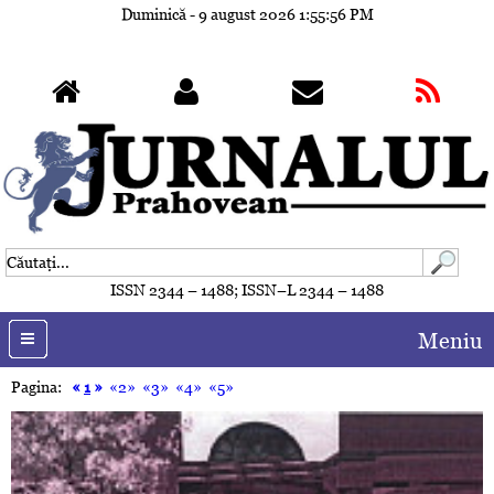
Duminică - 9 august 2026
1:55:59 PM
ISSN 2344 – 1488; ISSN–L 2344 – 1488
Meniu
Pagina:
«
1
»
«2»
«3»
«4»
«5»