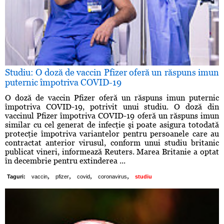
Studiu: O doză de vaccin Pfizer oferă un răspuns imun
puternic împotriva COVID-19
O doză de vaccin Pfizer oferă un răspuns imun puternic
împotriva COVID-19, potrivit unui studiu. O doză din
vaccinul Pfizer împotriva COVID-19 oferă un răspuns imun
similar cu cel generat de infecţie şi poate asigura totodată
protecţie împotriva variantelor pentru persoanele care au
contractat anterior virusul, conform unui studiu britanic
publicat vineri, informează Reuters. Marea Britanie a optat
în decembrie pentru extinderea ...
,
,
,
,
Taguri:
vaccin
pfizer
covid
coronavirus
studiu