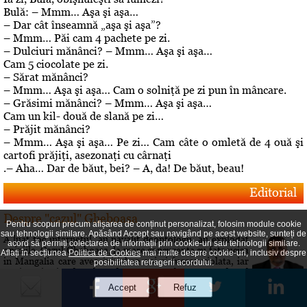
Bulă: – Mmm… Aşa şi aşa…
– Dar cât înseamnă „aşa şi aşa”?
– Mmm… Păi cam 4 pachete pe zi.
– Dulciuri mănânci? – Mmm… Aşa şi aşa…
Cam 5 ciocolate pe zi.
– Sărat mănânci?
– Mmm… Aşa şi aşa… Cam o solniţă pe zi pun în mâncare.
– Grăsimi mănânci? – Mmm… Aşa şi aşa…
Cam un kil- două de slană pe zi…
– Prăjit mănânci?
– Mmm… Aşa şi aşa… Pe zi… Cam câte o omletă de 4 ouă şi
cartofi prăjiţi, asezonaţi cu cârnaţi
.– Aha… Dar de băut, bei? – A, da! De băut, beau!
Editorial
Despre "cazul" Gheboasa
Pentru scopuri precum afișarea de conținut personalizat, folosim module cookie
sau tehnologii similare. Apăsând Accept sau navigând pe acest website, sunteți de
A luat foc internetul, au navalit deontologii, au explodat
acord să permiți colectarea de informații prin cookie-uri sau tehnologii similare.
opiniile. Cazul Gheboasa, la mare concurenta cu fata ucisa
Aflați în secțiunea
Politica de Cookies
mai multe despre cookie-uri, inclusiv despre
in Mangalia care avea initial 12 ani si fusese violata, iar
posibilitatea retragerii acordului.
apoi 18 si ucisa de colega de camera In fapt, un produs al
gradului de cultura aferent unor concetateni, domnul cu
pricina a fost lasat sa evolueze intr-o siluire a...