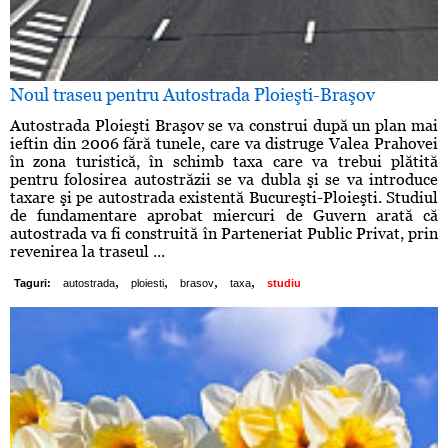
Noul traseu pentru Autostrada Ploieşti-Braşov
Autostrada Ploieşti Braşov se va construi după un plan mai
ieftin din 2006 fără tunele, care va distruge Valea Prahovei
în zona turistică, în schimb taxa care va trebui plătită
pentru folosirea autostrăzii se va dubla şi se va introduce
taxare şi pe autostrada existentă Bucureşti-Ploieşti. Studiul
de fundamentare aprobat miercuri de Guvern arată că
autostrada va fi construită în Parteneriat Public Privat, prin
revenirea la traseul ...
,
,
,
,
Taguri:
autostrada
ploiesti
brasov
taxa
studiu