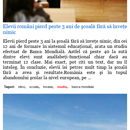
Elevii români pierd peste 3 ani de şcoală fără să înveţe
nimic
Elevii pierd peste 3 ani la şcoală fără să înveţe nimic, din cei
12 ani de formare în sistemul educaţional, arata un studiu
efectuat de Banca Mondială. Astfel că peste 40 la sută
dintre elevi sunt analfabeţi-funcţional chiar dacă au
terminat 12 clase. Mai exact, pot citi un text, dar nu îl
înteleg. În concluzie, elevii îsi petrec mult timp la şcoală
fără a avea şi rezultate.România este şi în topul
abandonului şcolar la nivel european, pe ...
,
,
,
,
Taguri:
elevi
scoala
invatat
studiu
banca mondiala