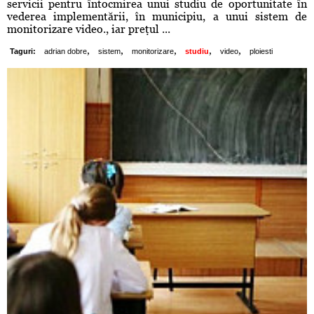
servicii pentru întocmirea unui studiu de oportunitate în
vederea implementării, în municipiu, a unui sistem de
monitorizare video., iar preţul ...
,
,
,
,
,
Taguri:
adrian dobre
sistem
monitorizare
studiu
video
ploiesti