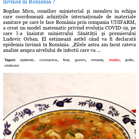
învinsă în România ?
Bogdan Micu, consilier ministerial şi membru în echipa
care coordonează achiziţiile internaţionale de materiale
sanitare pe care le face România prin compania UNIFARM,
a creat un model matematic privind evoluţia COVID-19, pe
care l-a înaintat ministrului Sănătăţii şi premierului
Ludovic Orban. El estimează astfel când va fi declarată
epidemia învinsă în România. „Zilele astea am facut cateva
analize asupra nivelului de infectii care va ...
,
,
,
,
,
,
,
Taguri:
epidemie
coronavirus
final
guvern
romania
studiu
grafic
vindecare