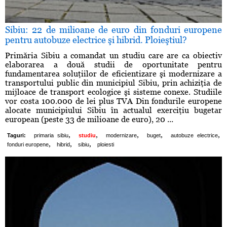
Sibiu: 22 de milioane de euro din fonduri europene
pentru autobuze electrice şi hibrid. Ploieştiul?
Primăria Sibiu a comandat un studiu care are ca obiectiv
elaborarea a două studii de oportunitate pentru
fundamentarea soluţiilor de eficientizare şi modernizare a
transportului public din municipiul Sibiu, prin achiziţia de
mijloace de transport ecologice şi sisteme conexe. Studiile
vor costa 100.000 de lei plus TVA Din fondurile europene
alocate municipiului Sibiu în actualul exerciţiu bugetar
european (peste 33 de milioane de euro), 20 ...
,
,
,
,
,
Taguri:
primaria sibiu
studiu
modernizare
buget
autobuze electrice
,
,
,
fonduri europene
hibrid
sibiu
ploiesti