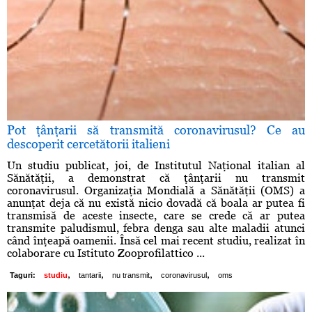
Pot ţânţarii să transmită coronavirusul? Ce au
descoperit cercetătorii italieni
Un studiu publicat, joi, de Institutul Naţional italian al
Sănătăţii, a demonstrat că ţânţarii nu transmit
coronavirusul. Organizaţia Mondială a Sănătăţii (OMS) a
anunţat deja că nu există nicio dovadă că boala ar putea fi
transmisă de aceste insecte, care se crede că ar putea
transmite paludismul, febra denga sau alte maladii atunci
când înţeapă oamenii. Însă cel mai recent studiu, realizat în
colaborare cu Istituto Zooprofilattico ...
,
,
,
,
Taguri:
studiu
tantarii
nu transmit
coronavirusul
oms