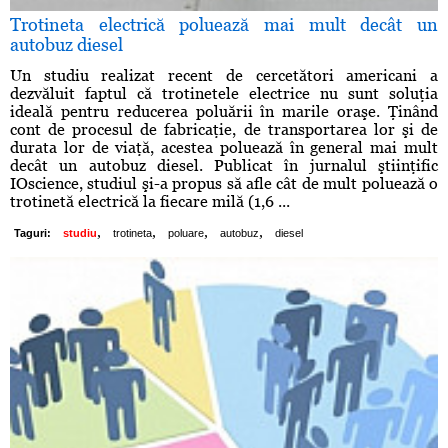
Trotineta electrică poluează mai mult decât un
autobuz diesel
Un studiu realizat recent de cercetători americani a
dezvăluit faptul că trotinetele electrice nu sunt soluţia
ideală pentru reducerea poluării în marile oraşe. Ţinând
cont de procesul de fabricaţie, de transportarea lor şi de
durata lor de viaţă, acestea poluează în general mai mult
decât un autobuz diesel. Publicat în jurnalul ştiinţific
IOscience, studiul şi-a propus să afle cât de mult poluează o
trotinetă electrică la fiecare milă (1,6 ...
,
,
,
,
Taguri:
studiu
trotineta
poluare
autobuz
diesel