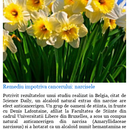
Remediu impotriva cancerului: narcisele
Potrivit rezultatelor unui studiu realizat in Belgia, citat de
Science Daily, un alcaloid natural extras din narcise are
efect anticancerigen. Un grup de oameni de stiinta, in frunte
cu Denis Lafontaine, afiliat la Facultatea de Stiinte din
cadrul Universitatii Libere din Bruxelles, a scos un compus
natural anticancerigen din narcisa (Amaryllidaceae
narcissus) si a hotarat ca un alcaloid numit hemantamina se