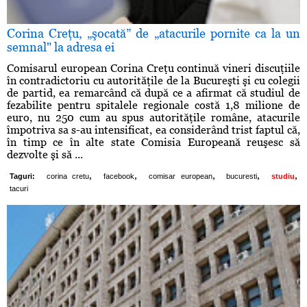
Corina Creţu, „şocată” de „atacurile pornite ca la un
semnal" la adresa ei
Comisarul european Corina Creţu continuă vineri discuţiile
în contradictoriu cu autorităţile de la Bucureşti şi cu colegii
de partid, ea remarcând că după ce a afirmat că studiul de
fezabilite pentru spitalele regionale costă 1,8 milione de
euro, nu 250 cum au spus autorităţile române, atacurile
împotriva sa s-au intensificat, ea considerând trist faptul că,
în timp ce în alte state Comisia Europeană reuşesc să
dezvolte şi să ...
,
,
,
,
,
Taguri:
corina cretu
facebook
comisar european
bucuresti
studiu
tacuri