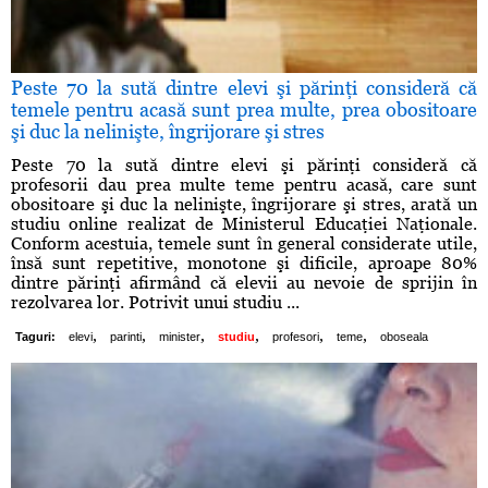
Peste 70 la sută dintre elevi şi părinţi consideră că
temele pentru acasă sunt prea multe, prea obositoare
şi duc la nelinişte, îngrijorare şi stres
Peste 70 la sută dintre elevi şi părinţi consideră că
profesorii dau prea multe teme pentru acasă, care sunt
obositoare şi duc la nelinişte, îngrijorare şi stres, arată un
studiu online realizat de Ministerul Educaţiei Naţionale.
Conform acestuia, temele sunt în general considerate utile,
însă sunt repetitive, monotone şi dificile, aproape 80%
dintre părinţi afirmând că elevii au nevoie de sprijin în
rezolvarea lor. Potrivit unui studiu ...
,
,
,
,
,
,
Taguri:
elevi
parinti
minister
studiu
profesori
teme
oboseala