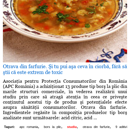
Otrava din farfurie. Şi tu pui aşa ceva în ciorbă, fără să
ştii că este extrem de toxic
Asociaţia pentru Protecţia Consumatorilor din România
(APC România) a achiziţionat 13 produse tip borş la plic din
marile structuri comerciale, în vederea realizării unui
studiu prin care să atragă atenţia în ceea ce priveşte
conţinutul acestui tip de produs şi potenţialele efecte
asupra sănătăţii consumatorilor. Otrava din farfurie.
Ingredientele regăsite în compoziţia produselor tip borş
analizate sunt următoarele: acid citric, acid ...
,
,
,
,
Taguri:
apc romania
bors la plic
studiu
otrava din farfurie
9 aditivi