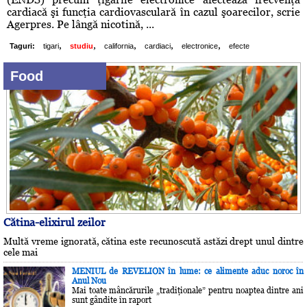
cardiacă şi funcţia cardiovasculară în cazul şoarecilor, scrie
Agerpres. Pe lângă nicotină, ...
,
,
,
,
,
Taguri:
tigari
studiu
california
cardiaci
electronice
efecte
Food
Cătina-elixirul zeilor
Multă vreme ignorată, cătina este recunoscută astăzi drept unul dintre
cele mai
MENIUL de REVELION în lume: ce alimente aduc noroc în
Anul Nou
Mai toate mâncărurile „tradiţionale” pentru noaptea dintre ani
sunt gândite în raport