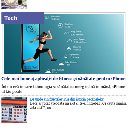
Tech
Cele mai bune 4 aplicaţii de fitness şi sănătate pentru iPhone
Într-o eră în care tehnologia și sănătatea merg mână în mână, iPhone-
ul tău poate
De unde vin fructele? File din istoria păcănelelor
Dacă ai jucat vreodată un slot și te-ai întrebat „Ce caută lămâia
asta aici?”, nu