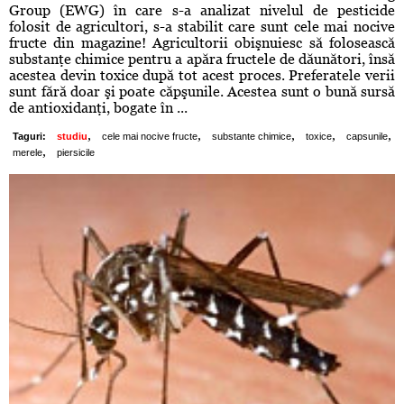
Group (EWG) în care s-a analizat nivelul de pesticide
folosit de agricultori, s-a stabilit care sunt cele mai nocive
fructe din magazine! Agricultorii obişnuiesc să folosească
substanţe chimice pentru a apăra fructele de dăunători, însă
acestea devin toxice după tot acest proces. Preferatele verii
sunt fără doar şi poate căpşunile. Acestea sunt o bună sursă
de antioxidanţi, bogate în ...
,
,
,
,
,
Taguri:
studiu
cele mai nocive fructe
substante chimice
toxice
capsunile
,
merele
piersicile