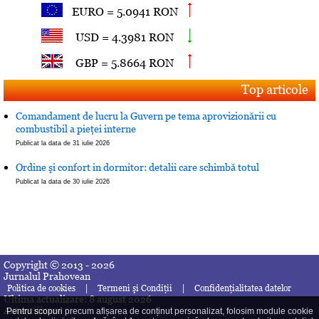
EURO = 5.0941 RON
USD = 4.3981 RON
GBP = 5.8664 RON
Top articole
Comandament de lucru la Guvern pe tema aprovizionării cu
combustibil a pieţei interne
Publicat la data de 31 iulie 2026
Ordine şi confort in dormitor: detalii care schimbă totul
Publicat la data de 30 iulie 2026
Copyright © 2013 - 2026
Jurnalul Prahovean
|
|
Politica de cookies
Termeni şi Condiţii
Confidenţialitatea datelor
Ultima actualizare: 8 august 2026
Autentificare
Pentru scopuri precum afișarea de conținut personalizat, folosim module cookie