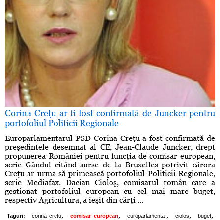
Corina Creţu ar fi fost confirmată de Juncker pentru
portofoliul Politicii Regionale
Europarlamentarul PSD Corina Creţu a fost confirmată de
preşedintele desemnat al CE, Jean-Claude Juncker, drept
propunerea României pentru funcţia de comisar european,
scrie Gândul citând surse de la Bruxelles potrivit cărora
Creţu ar urma să primească portofoliul Politicii Regionale,
scrie Mediafax. Dacian Cioloş, comisarul român care a
gestionat portofoliul european cu cel mai mare buget,
respectiv Agricultura, a ieşit din cărţi ...
,
,
,
,
,
Taguri:
corina cretu
comisar european
europarlamentar
ciolos
buget