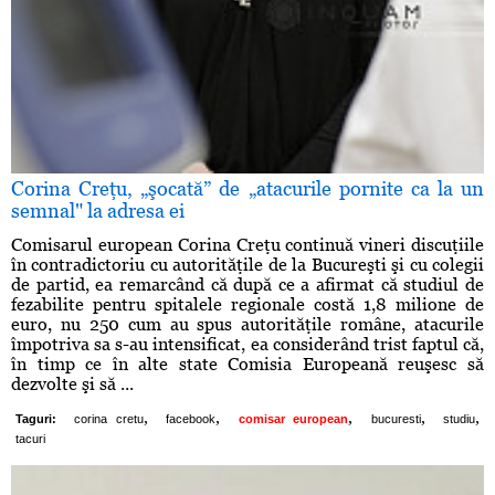
Corina Creţu, „şocată” de „atacurile pornite ca la un
semnal" la adresa ei
Comisarul european Corina Creţu continuă vineri discuţiile
în contradictoriu cu autorităţile de la Bucureşti şi cu colegii
de partid, ea remarcând că după ce a afirmat că studiul de
fezabilite pentru spitalele regionale costă 1,8 milione de
euro, nu 250 cum au spus autorităţile române, atacurile
împotriva sa s-au intensificat, ea considerând trist faptul că,
în timp ce în alte state Comisia Europeană reuşesc să
dezvolte şi să ...
,
,
,
,
,
Taguri:
corina cretu
facebook
comisar european
bucuresti
studiu
tacuri