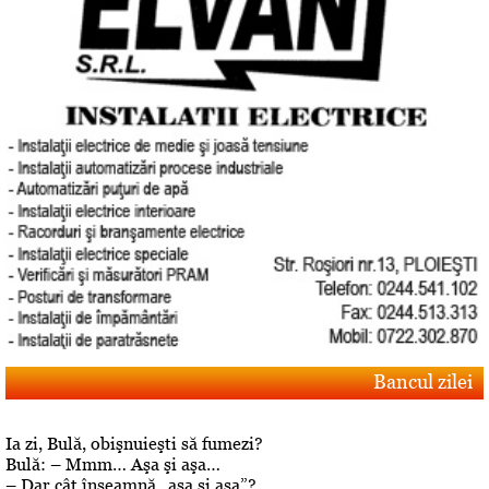
Bancul zilei
Ia zi, Bulă, obişnuieşti să fumezi?
Bulă: – Mmm… Aşa şi aşa…
– Dar cât înseamnă „aşa şi aşa”?