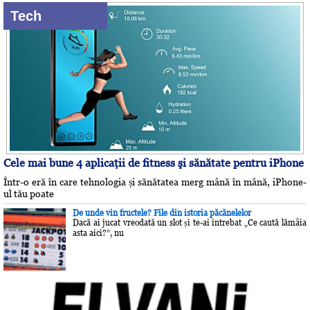
Tech
Cele mai bune 4 aplicaţii de fitness şi sănătate pentru iPhone
Într-o eră în care tehnologia și sănătatea merg mână în mână, iPhone-
ul tău poate
De unde vin fructele? File din istoria păcănelelor
Dacă ai jucat vreodată un slot și te-ai întrebat „Ce caută lămâia
asta aici?”, nu