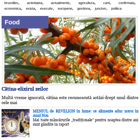
,
,
,
,
,
,
bruxelles
activitatea
actualmente
agricultura
carti
confirmata
,
,
,
,
,
,
economica
exista
executiv
europene
gestiona
juncker
politica
Food
Cătina-elixirul zeilor
Multă vreme ignorată, cătina este recunoscută astăzi drept unul dintre
cele mai
MENIUL de REVELION în lume: ce alimente aduc noroc în
Anul Nou
Mai toate mâncărurile „tradiţionale” pentru noaptea dintre ani
sunt gândite în raport