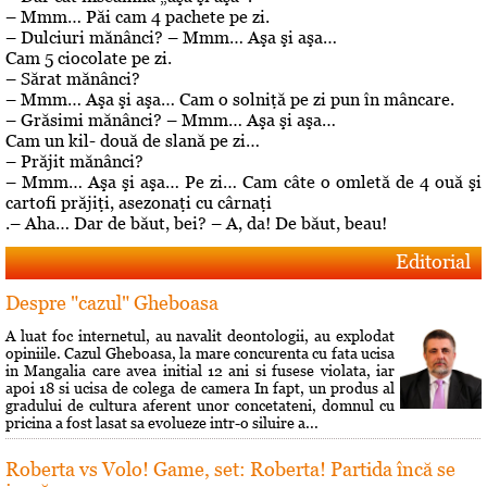
– Mmm… Păi cam 4 pachete pe zi.
– Dulciuri mănânci? – Mmm… Aşa şi aşa…
Cam 5 ciocolate pe zi.
– Sărat mănânci?
– Mmm… Aşa şi aşa… Cam o solniţă pe zi pun în mâncare.
– Grăsimi mănânci? – Mmm… Aşa şi aşa…
Cam un kil- două de slană pe zi…
– Prăjit mănânci?
– Mmm… Aşa şi aşa… Pe zi… Cam câte o omletă de 4 ouă şi
cartofi prăjiţi, asezonaţi cu cârnaţi
.– Aha… Dar de băut, bei? – A, da! De băut, beau!
Editorial
Despre "cazul" Gheboasa
A luat foc internetul, au navalit deontologii, au explodat
opiniile. Cazul Gheboasa, la mare concurenta cu fata ucisa
in Mangalia care avea initial 12 ani si fusese violata, iar
apoi 18 si ucisa de colega de camera In fapt, un produs al
gradului de cultura aferent unor concetateni, domnul cu
pricina a fost lasat sa evolueze intr-o siluire a...
Roberta vs Volo! Game, set: Roberta! Partida încă se