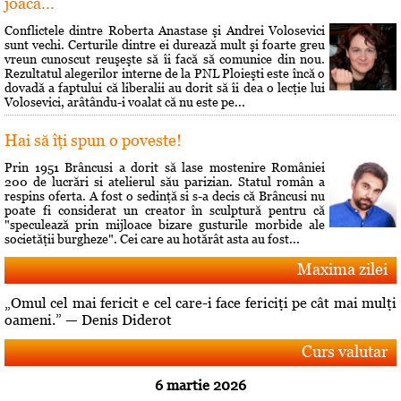
joacă...
Conflictele dintre Roberta Anastase şi Andrei Volosevici
sunt vechi. Certurile dintre ei durează mult şi foarte greu
vreun cunoscut reuşeşte să îi facă să comunice din nou.
Rezultatul alegerilor interne de la PNL Ploieşti este încă o
dovadă a faptului că liberalii au dorit să îi dea o lecţie lui
Volosevici, arâtându-i voalat că nu este pe...
Hai să îţi spun o poveste!
Prin 1951 Brâncusi a dorit să lase mostenire României
200 de lucrări si atelierul său parizian. Statul român a
respins oferta. A fost o sedinţă si s-a decis că Brâncusi nu
poate fi considerat un creator în sculptură pentru că
"speculează prin mijloace bizare gusturile morbide ale
societăţii burgheze". Cei care au hotărât asta au fost...
Maxima zilei
„Omul cel mai fericit e cel care-i face fericiţi pe cât mai mulţi
oameni.” — Denis Diderot
Curs valutar
6 martie 2026