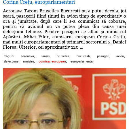
Corina Creţu, europarlamentari
Aeronava Tarom Bruxelles-Bucureşti nu a putut decola, joi
seară, pasagerii fiind ţinuţi în avion timp de aproximativ o
oră şi jumătate, după care li s-a comunicat să coboare,
pentru că avionul nu va putea pleca din cauza unei
defecţiuni tehnice. Printre pasageri se aflau şi ministrul
Apărării, Mihai Fifor, comisarul european Corina Creţu,
mai mulţi europarlamentari şi primarul sectorului 5, Daniel
Florea. Ulterior, cei aproximativ 120 ...
,
,
,
,
,
,
Taguri:
aeronava
tarom
bruxelles
bucuresti
pasageri
avion
,
,
,
defectiune
ministru
comisar european
europarlamentari