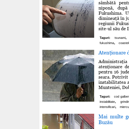
sâmbătă pent
niponă, după
Fukushima. U
dimineaţă în ju
regiunii Fukus
site-ul său de I
,
Taguri:
tsunami
,
fukushima
coastel
Atenţionare d
Administraţi
atenţionare de
pentru 16 jude
seara. Potrivit
instabilitatea 
Munteniei, Dob
Taguri:
cod galbe
,
instabilitate
grindi
,
intensificari
miercu
Mai multe go
Buzău