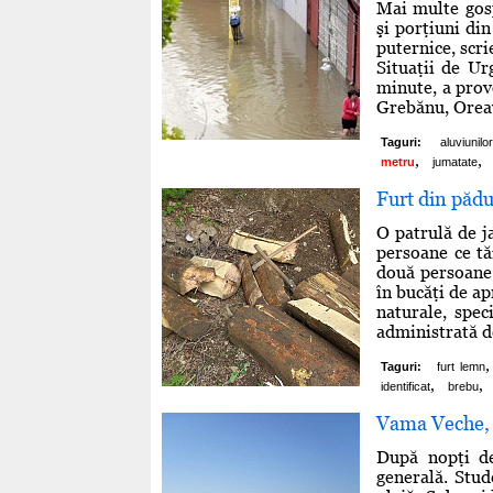
Mai multe gosp
şi porţiuni di
puternice, scr
Situaţii de Ur
minute, a prov
Grebănu, Oreav
Taguri:
aluviunilo
,
,
metru
jumatate
Furt din pădu
O patrulă de j
persoane ce tă
două persoane,
în bucăţi de a
naturale, spec
administrată de
,
Taguri:
furt lemn
,
,
identificat
brebu
Vama Veche, 
După nopţi de
generală. Stud