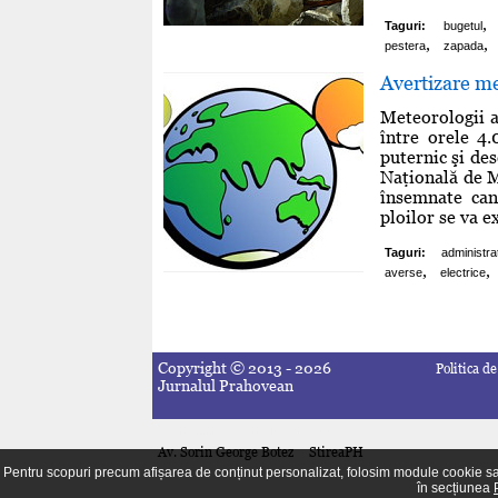
,
Taguri:
bugetul
,
,
pestera
zapada
Avertizare me
Meteorologii a
între orele 4.
puternic şi des
Naţională de M
însemnate cant
ploilor se va ex
Taguri:
administra
,
,
averse
electrice
Copyright © 2013 - 2026
Politica de
Jurnalul Prahovean
Piese accesorii telefoane mobile
iptv romania
E-cumpara
Av. Sorin George Botez
StireaPH
Pentru scopuri precum afișarea de conținut personalizat, folosim module cookie sau 
în secțiunea