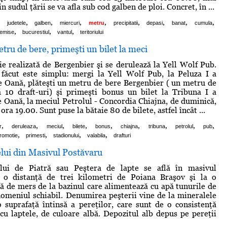
n sudul ţării se va afla sub cod galben de ploi. Concret, în ...
,
,
,
,
,
,
,
,
judetele
galben
miercuri
metru
precipitatii
depasi
banat
cumula
,
,
,
emise
bucurestiul
vantul
teritoriului
etru de bere, primeşti un bilet la meci
e realizată de Bergenbier şi se derulează la Yell Wolf Pub.
 făcut este simplu: mergi la Yell Wolf Pub, la Peluza I a
ie Oană, plăteşti un metru de bere Bergenbier ( un metru de
 10 draft-uri) şi primeşti bonus un bilet la Tribuna I a
ie Oană, la meciul Petrolul - Concordia Chiajna, de duminică,
ora 19.00. Sunt puse la bătaie 80 de bilete, astfel încât ...
,
,
,
,
,
,
,
,
,
r
deruleaza
meciul
bilete
bonus
chiajna
tribuna
petrolul
pub
,
,
,
,
romotie
primesti
stadionului
valabila
drafturi
lui din Masivul Postăvaru
lui de Piatră sau Peştera de lapte se află în masivul
a o distanţă de trei kilometri de Poiana Braşov şi la o
ă de mers de la bazinul care alimentează cu apă tunurile de
omeniul schiabil. Denumirea peşterii vine de la mineralele
 suprafaţă întinsă a pereţilor, care sunt de o consistenţă
u laptele, de culoare albă. Depozitul alb depus pe pereţii