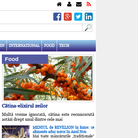
IN
INTERNATIONAL
FOOD
TECH
Food
Cătina-elixirul zeilor
Multă vreme ignorată, cătina este recunoscută
astăzi drept unul dintre cele mai
MENIUL de REVELION în lume: ce
alimente aduc noroc în Anul Nou
Mai toate mâncărurile „tradiţionale”