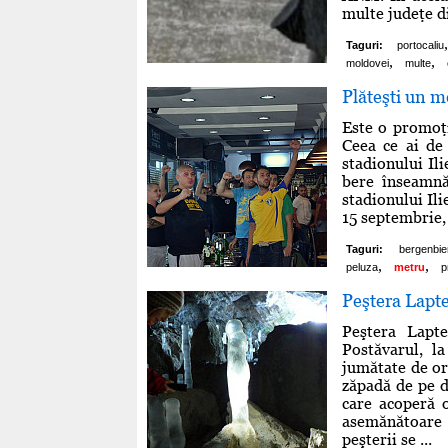
multe judeţe di
,
Taguri:
portocaliu
,
,
moldovei
multe
Plăteşti un m
Este o promoţi
Ceea ce ai de
stadionului Il
bere înseamnă
stadionului Il
15 septembrie, 
Taguri:
bergenbie
,
,
peluza
metru
p
Peştera Lapte
Peştera Lapte
Postăvarul, l
jumătate de or
zăpadă de pe d
care acoperă o
asemănătoare c
peşterii se ...