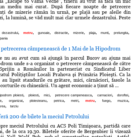
da „Escape to Vama Veche", tinerii au vrut să facă un mic
 un mediu mai curat. După fiecare noapte de petrecere
nţi de mizerie rămân în urmă, pe plajă sau pe aleile din
i, la lumină, se văd mult mai clar urmele dezastrului. Peste
,
,
,
,
,
,
,
,
dezastrului
metru
gunoaie
distractie
mizerie
plaja
munti
prelungita
pania
şi petrecerea câmpenească de 1 Mai de la Hipodrom
are nu au avut cum să ajungă în parcul Bucov au ajuns mai
odrom unde s-a organizat o petrecere câmpenească de către
Sprijin a Românilor în parteneriat cu Sindicatul Liber
tul Poliţiştilor Locali Prahova şi Primăria Ploieşti. Ca la
 au lipsit standurile cu grătare, mici, cârnăciori, fasole la
 corturile cu chinezării. Un agent economic a ţinut să ...
,
,
,
,
,
,
ipodrom ploiesti
ploiesti
mici
petrecere campeneasca
carnaciori
doroftei
,
,
,
,
,
,
,
,
e
organizat
ploiesteanu
petrica
metri
metru
fuego
muzica
,
area
tarziu
eră 200 de bilete la meciul Petrolului
pre meciul Petrolului cu ACS Poli Timişoara, partidă care
i, de la ora 19.30. Biletele oferite de Bergenbier îi vizează
ii Yell Wolf Pub, pub-ul suporterilor petrolişti. Astfel,