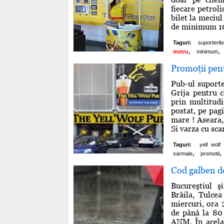
fiecare petrol
bilet la meciu
de minimum 100 
Taguri:
suporterilo
,
,
metru
minimum
Promoţii pent
Pub-ul suporte
Grija pentru c
prin multitudi
postat, pe pagi
mare ! Aseara,
Si varza cu scar
Taguri:
yell wolf
,
,
sarmale
promotii
Cod galben de
Bucureştiul ş
Brăila, Tulcea
miercuri, ora 2
de până la 80 
ANM. În acelaş