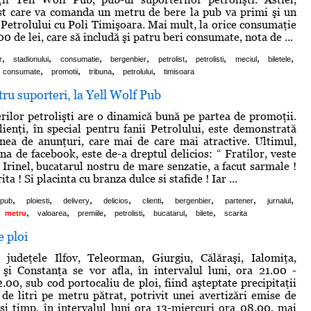
ist care va comanda un metru de bere la pub va primi şi un
l Petrolului cu Poli Timişoara. Mai mult, la orice consumaţie
de lei, care să includă şi patru beri consumate, nota de ...
,
,
,
,
,
,
,
,
r
stadionului
consumatie
bergenbier
petrolist
petrolisti
meciul
biletele
,
,
,
,
consumate
promotii
tribuna
petrolului
timisoara
ru suporteri, la Yell Wolf Pub
rilor petrolişti are o dinamică bună pe partea de promoţii.
lienţi, în special pentru fanii Petrolului, este demonstrată
nea de anunţuri, care mai de care mai atractive. Ultimul,
na de facebook, este de-a dreptul delicios: “ Fratilor, veste
 Irinel, bucatarul nostru de mare senzatie, a facut sarmale !
ita ! Si placinta cu branza dulce si stafide ! Iar ...
,
,
,
,
,
,
,
,
 pub
ploiesti
delivery
delicios
clienti
bergenbier
partener
jurnalul
,
,
,
,
,
,
metru
valoarea
premiile
petrolisti
bucatarul
bilete
scarita
 ploi
i judeţele Ilfov, Teleorman, Giurgiu, Călăraşi, Ialomiţa,
 şi Constanţa se vor afla, în intervalul luni, ora 21.00 -
.00, sub cod portocaliu de ploi, fiind aşteptate precipitaţii
de litri pe metru pătrat, potrivit unei avertizări emise de
i timp, în intervalul luni ora 13-miercuri ora 08.00, mai