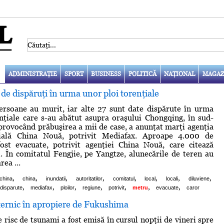
ADMINISTRAŢIE
SPORT
BUSINESS
POLITICĂ
NAŢIONAL
MAGAZ
 de dispăruţi în urma unor ploi torenţiale
ersoane au murit, iar alte 27 sunt date dispărute în urma
nţiale care s-au abătut asupra oraşului Chongqing, în sud-
 provocând prăbuşirea a mii de case, a anunţat marţi agenţia
cială China Nouă, potrivit Mediafax. Aproape 4.000 de
ost evacuate, potrivit agenţiei China Nouă, care citează
. În comitatul Fengjie, pe Yangtze, alunecările de teren au
ea ...
,
,
,
,
,
,
,
,
 china
china
inundatii
autoritatilor
comitatul
local
locali
diluviene
,
,
,
,
,
,
,
disparute
mediafax
ploilor
regiune
potrivit
metru
evacuate
caror
ernic în apropiere de Fukushima
 risc de tsunami a fost emisă în cursul nopţii de vineri spre