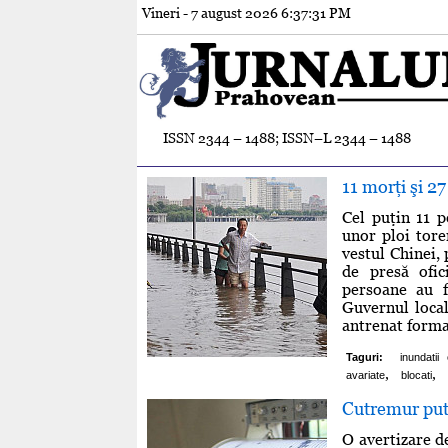
Vineri - 7 august 2026
6:37:32 PM
ISSN 2344 – 1488; ISSN–L 2344 – 1488
11 morţi şi 27
Cel puţin 11 p
unor ploi tore
vestul Chinei,
de presă ofi
persoane au f
Guvernul local
antrenat formar
Taguri:
inundatii
,
,
avariate
blocati
Cutremur put
O avertizare de