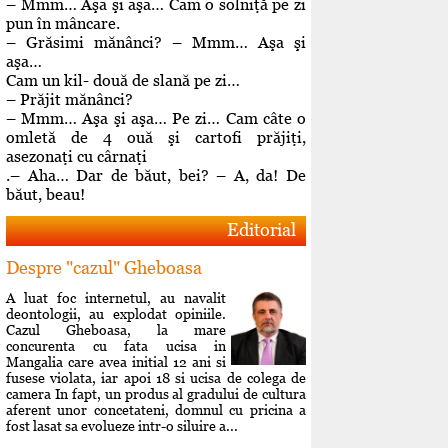
– Mmm… Aşa şi aşa… Cam o solniţă pe zi
pun în mâncare.
– Grăsimi mănânci? – Mmm… Aşa şi
aşa…
Cam un kil- două de slană pe zi…
– Prăjit mănânci?
– Mmm… Aşa şi aşa… Pe zi… Cam câte o
omletă de 4 ouă şi cartofi prăjiţi,
asezonaţi cu cârnaţi
.– Aha… Dar de băut, bei? – A, da! De
băut, beau!
Editorial
Despre "cazul" Gheboasa
A luat foc internetul, au navalit
deontologii, au explodat opiniile.
Cazul Gheboasa, la mare
concurenta cu fata ucisa in
Mangalia care avea initial 12 ani si
fusese violata, iar apoi 18 si ucisa de colega de
camera In fapt, un produs al gradului de cultura
aferent unor concetateni, domnul cu pricina a
fost lasat sa evolueze intr-o siluire a...