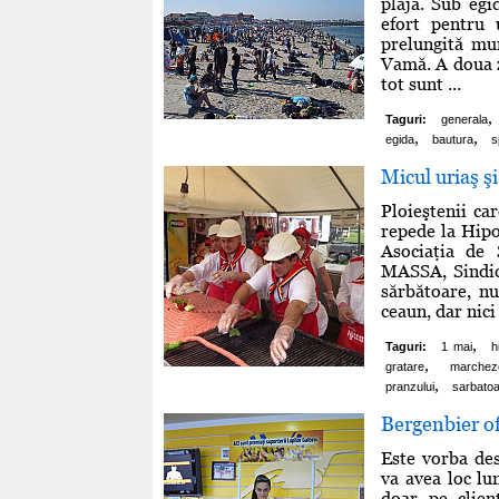
plajă. Sub egi
efort pentru
prelungită mu
Vamă. A doua z
tot sunt ...
,
Taguri:
generala
,
,
egida
bautura
s
Micul uriaş 
Ploieştenii c
repede la Hip
Asociaţia de 
MASSA, Sindica
sărbătoare, nu
ceaun, dar nici
,
Taguri:
1 mai
h
,
gratare
marchez
,
pranzului
sarbato
Bergenbier of
Este vorba des
va avea loc lun
doar pe clienţ