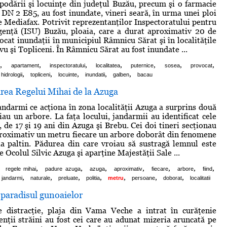
odării şi locuinţe din judeţul Buzău, precum şi o farmacie
n DN 2 E85, au fost inundate, vineri seară, în urma unei ploi
ie Mediafax. Potrivit reprezentanţilor Inspectoratului pentru
genţă (ISU) Buzău, ploaia, care a durat aproximativ 20 de
ocat inundaţii în municipiul Râmnicu Sărat şi în localităţile
u şi Topliceni. În Râmnicu Sărat au fost inundate ...
,
,
,
,
,
,
,
r
apartament
inspectoratului
localitatea
puternice
sosea
provocat
,
,
,
,
,
hidrologii
topliceni
locuinte
inundatii
galben
bacau
rea Regelui Mihai de la Azuga
andarmi ce acţiona în zona localităţii Azuga a surprins două
iau un arbore. La faţa locului, jandarmii au identificat cele
 de 17 şi 19 ani din Azuga şi Brebu. Cei doi tineri secţionau
proximativ un metru fiecare un arbore doborât din fenomene
ia paltin. Pădurea din care vroiau să sustragă lemnul este
 Ocolul Silvic Azuga şi aparţine Majestăţii Sale ...
,
,
,
,
,
,
,
regele mihai
padure azuga
azuga
aproximativ
fiecare
arbore
fiind
,
,
,
,
,
,
,
jandarmi
naturale
preluate
politia
metru
persoane
doborat
localitatii
paradisul gunoaielor
 distracţie, plaja din Vama Veche a intrat în curăţenie
enţii străini au fost cei care au adunat mizeria aruncată pe