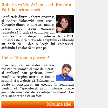
Roberta vs Volo! Game, set: Roberta!
Partida încă se joacă...
Conflictele dintre Roberta Anastase
şi Andrei Volosevici sunt vechi.
Certurile dintre ei durează mult şi
foarte greu vreun cunoscut
reuşeşte să îi facă să comunice din
nou. Rezultatul alegerilor interne de la PNL
Ploieşti este încă o dovadă a faptului că liberalii
au dorit să îi dea o lecţie lui Volosevici,
arâtându-i voalat că nu este pe...
Hai să îţi spun o poveste!
Prin 1951 Brâncusi a dorit să lase
mostenire României 200 de lucrări
si atelierul său parizian. Statul
român a respins oferta. A fost o
sedinţă si s-a decis că Brâncusi nu
poate fi considerat un creator în sculptură
pentru că "speculează prin mijloace bizare
gusturile morbide ale societăţii burgheze". Cei
care au hotărât asta au fost...
Maxima zilei