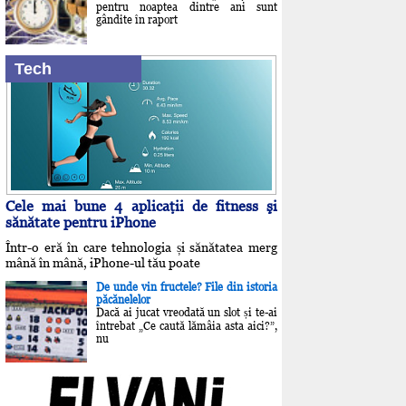
pentru noaptea dintre ani sunt
gândite în raport
Tech
Cele mai bune 4 aplicaţii de fitness şi
sănătate pentru iPhone
Într-o eră în care tehnologia și sănătatea merg
mână în mână, iPhone-ul tău poate
De unde vin fructele? File din istoria
păcănelelor
Dacă ai jucat vreodată un slot și te-ai
întrebat „Ce caută lămâia asta aici?”,
nu