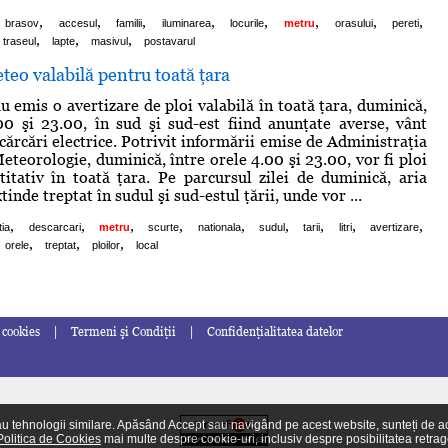
,
,
,
,
,
,
,
,
brasov
accesul
familii
iluminarea
locurile
metru
orasului
pereti
,
,
,
traseul
lapte
masivul
postavarul
teo valabilă pentru toată ţara
u emis o avertizare de ploi valabilă în toată ţara, duminică,
00 şi 23.00, în sud şi sud-est fiind anunţate averse, vânt
cărcări electrice. Potrivit informării emise de Administraţia
eteorologie, duminică, între orele 4.00 şi 23.00, vor fi ploi
itativ în toată ţara. Pe parcursul zilei de duminică, aria
tinde treptat în sudul şi sud-estul ţării, unde vor ...
,
,
,
,
,
,
,
,
,
tia
descarcari
metru
scurte
nationala
sudul
tarii
litri
avertizare
,
,
,
orele
treptat
ploilor
local
|
|
 cookies
Termeni şi Condiţii
Confidenţialitatea datelor
turi
Chestionare auto drpciv
Charmilles
iptv
eGSM
tehnologii similare. Apăsând Accept sau navigând pe acest website, sunteți de acord
Politica de Cookies
mai multe despre cookie-uri, inclusiv despre posibilitatea retrage