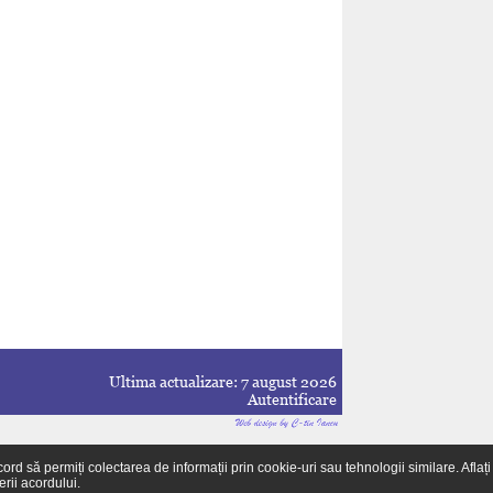
Ultima actualizare: 7 august 2026
Autentificare
 să permiți colectarea de informații prin cookie-uri sau tehnologii similare. Aflați
rii acordului.