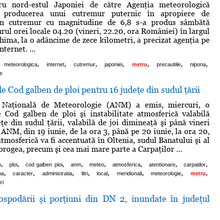
ru nord-estul Japoniei de către Agenţia meteorologică
 producerea unui cutremur puternic în apropiere de
n cutremur cu magnitudine de 6,8 s-a produs sâmbătă
rul orei locale 04.20 (vineri, 22.20, ora României) în largul
hima, la o adâncime de zece kilometri, a precizat agenţia pe
nternet. ...
,
,
,
,
,
,
,
meteorologica
internet
cutremur
japoniei
metru
precautiile
nipona
e
e Cod galben de ploi pentru 16 judeţe din sudul ţării
a Naţională de Meteorologie (ANM) a emis, miercuri, o
 Cod galben de ploi şi instabilitate atmosferică valabilă
ţe din sudul ţării, valabilă de joi dimineaţă şi până vineri
 ANM, din 19 iunie, de la ora 3, până pe 20 iunie, la ora 20,
atmosferică va fi accentuată în Oltenia, sudul Banatului şi al
rogea, precum şi cea mai mare parte a Carpaţilor ...
,
,
,
,
,
,
,
,
n
ploi
cod galben ploi
anm
meteo
atmosferica
atentionare
carpatilor
,
,
,
,
,
,
,
,
na
caracter
administratia
litri
local
meridionali
meteorologie
metru
ri
spodării şi porţiuni din DN 2, inundate în judeţul