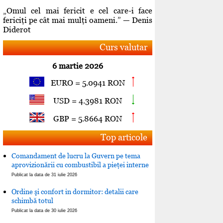
„Omul cel mai fericit e cel care-i face
fericiţi pe cât mai mulţi oameni.” — Denis
Diderot
Curs valutar
6 martie 2026
EURO = 5.0941 RON
USD = 4.3981 RON
GBP = 5.8664 RON
Top articole
Comandament de lucru la Guvern pe tema
aprovizionării cu combustibil a pieţei interne
Publicat la data de 31 iulie 2026
Ordine şi confort in dormitor: detalii care
schimbă totul
Publicat la data de 30 iulie 2026