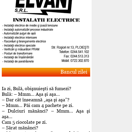
Bancul zilei
Ia zi, Bulă, obişnuieşti să fumezi?
Bulă: – Mmm… Aşa şi aşa…
– Dar cât înseamnă „aşa şi aşa”?
– Mmm… Păi cam 4 pachete pe zi.
– Dulciuri mănânci? – Mmm… Aşa şi
aşa…
Cam 5 ciocolate pe zi.
– Sărat mănânci?