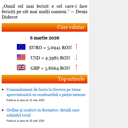
„Omul cel mai fericit e cel care-i face
fericiţi pe cât mai mulţi oameni.” — Denis
Diderot
Curs valutar
6 martie 2026
EURO = 5.0941 RON
USD = 4.3981 RON
GBP = 5.8664 RON
Top articole
Comandament de lucru la Guvern pe tema
aprovizionării cu combustibil a pieţei interne
Publicat la data de 31 iulie 2026
Ordine şi confort in dormitor: detalii care
schimbă totul
Publicat la data de 30 iulie 2026