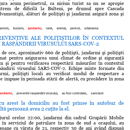
gura acum perimetrul, ca niciun turist sa nu se apropie
xtrem de dificilă la Bulteni, pe drumul spre Cascada
lvamontişii, alături de poliţişti şi jandarmi asigură zona şi
,
,
,
,
,
,
vamont
busteni
jandarmi
ranit
animal
pericol
urlatoarea
REVENTIVE ALE POLIŢIŞTILOR ÎN CONTEXTUL
 RĂSPÂNDIRII VIRUSULUI SARS-COV-2
 de ore, aproximativ 660 de poliţişti, jandarmi şi poliţişti
onat pentru asigurarea unui climat de ordine şi siguranţă
m şi pentru verificarea respectării măsurilor în contextul
spândirii virusului SARS-COV-2. Echipe mixte formate din
darmi, poliţişti locali au verificat modul de respectare a
e impuse în perioada stării de alertă, cu precădere în zona
,
,
,
jandarmi
prevenirii raspandirii virusului
au fost controlate
sanctiuni
u arest la domiciliu au fost prinse în autobuz de
tă persoană avea 2 cuţite la el.
n jurul orelor 22:00, jandarmi din cadrul Grupării Mobile
ţi în serviciul de patrulare în zona de sud a oraşului, au
rsoane cu vârsta de 21, respectiv 30 de ani având dispusă