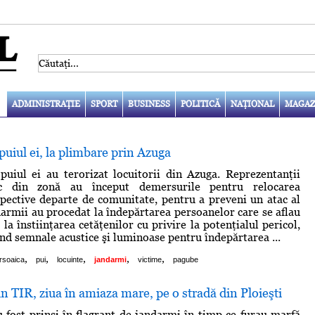
ADMINISTRAŢIE
SPORT
BUSINESS
POLITICĂ
NAŢIONAL
MAGAZ
 puiul ei, la plimbare prin Azuga
puiul ei au terorizat locuitorii din Azuga. Reprezentanţii
vic din zonă au început demersurile pentru relocarea
pective departe de comunitate, pentru a preveni un atac al
darmii au procedat la îndepărtarea persoanelor care se aflau
 la înstiinţarea cetăţenilor cu privire la potenţialul pericol,
ind semnale acustice şi luminoase pentru îndepărtarea ...
,
,
,
,
,
rsoaica
pui
locuinte
jandarmi
victime
pagube
n TIR, ziua în amiaza mare, pe o stradă din Ploieşti
u fost prinşi în flagrant de jandarmi în timp ce furau marfă