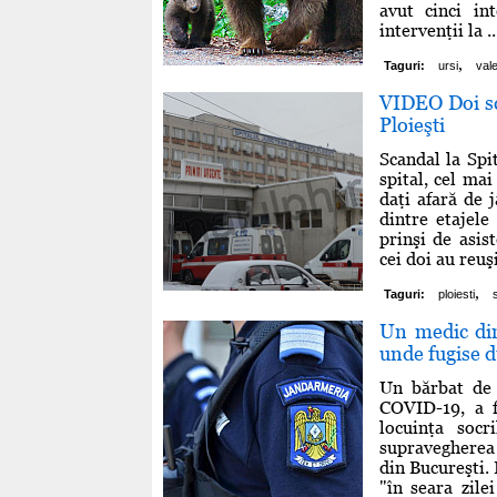
avut cinci in
intervenţii la ..
,
Taguri:
ursi
val
VIDEO Doi sc
Ploieşti
Scandal la Spi
spital, cel mai
daţi afară de 
dintre etajele
prinşi de asis
cei doi au reuşi
,
Taguri:
ploiesti
Un medic din
unde fugise d
Un bărbat de 
COVID-19, a f
locuinţa socr
supravegherea j
din Bucureşti
"în seara zile