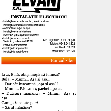
Bancul zilei
Ia zi, Bulă, obişnuieşti să fumezi?
Bulă: – Mmm… Aşa şi aşa…
– Dar cât înseamnă „aşa şi aşa”?
– Mmm… Păi cam 4 pachete pe zi.
– Dulciuri mănânci? – Mmm… Aşa şi
aşa…
Cam 5 ciocolate pe zi.
– Sărat mănânci?