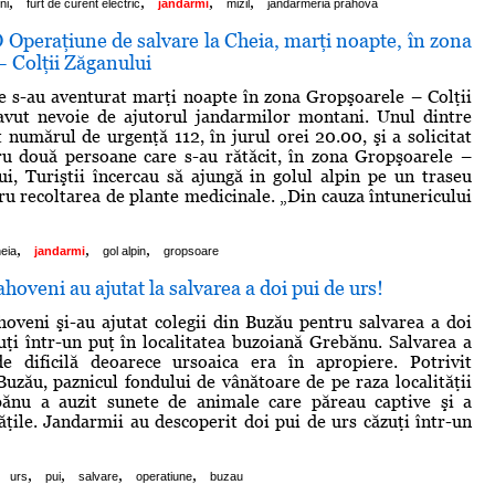
,
,
,
,
ni
furt de curent electric
jandarmi
mizil
jandarmeria prahova
peraţiune de salvare la Cheia, marţi noapte, în zona
 Colţii Zăganului
re s-au aventurat marţi noapte în zona Gropşoarele – Colţii
avut nevoie de ajutorul jandarmilor montani. Unul dintre
t numărul de urgenţă 112, în jurul orei 20.00, şi a solicitat
ru două persoane care s-au rătăcit, în zona Gropşoarele –
ui, Turiştii încercau să ajungă in golul alpin pe un traseu
u recoltarea de plante medicinale. „Din cauza întunericului
,
,
,
eia
jandarmi
gol alpin
gropsoare
hoveni au ajutat la salvarea a doi pui de urs!
oveni şi-au ajutat colegii din Buzău pentru salvarea a doi
uţi într-un puţ în localitatea buzoiană Grebănu. Salvarea a
e dificilă deoarece ursoaica era în apropiere. Potrivit
uzău, paznicul fondului de vânătoare de pe raza localităţii
ănu a auzit sunete de animale care păreau captive şi a
tăţile. Jandarmii au descoperit doi pui de urs căzuţi într-un
,
,
,
,
urs
pui
salvare
operatiune
buzau