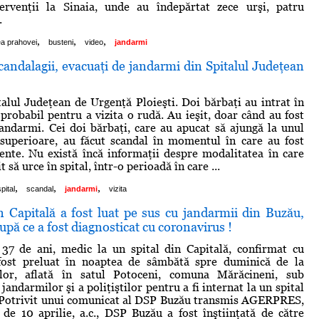
tervenţii la Sinaia, unde au îndepărtat zece urşi, patru
.
,
,
,
ea prahovei
busteni
video
jandarmi
andalagii, evacuaţi de jandarmi din Spitalul Judeţean
talul Judeţean de Urgenţă Ploieşti. Doi bărbaţi au intrat în
 probabil pentru a vizita o rudă. Au ieşit, doar când au fost
jandarmi. Cei doi bărbaţi, care au apucat să ajungă la unul
 superioare, au făcut scandal în momentul în care au fost
tente. Nu există încă informaţii despre modalitatea în care
t să urce în spital, într-o perioadă în care ...
,
,
,
spital
scandal
jandarmi
vizita
 Capitală a fost luat pe sus cu jandarmii din Buzău,
upă ce a fost diagnosticat cu coronavirus !
37 de ani, medic la un spital din Capitală, confirmat cu
ost preluat în noaptea de sâmbătă spre duminică de la
ilor, aflată în satul Potoceni, comuna Mărăcineni, sub
andarmilor şi a poliţiştilor pentru a fi internat la un spital
. Potrivit unui comunicat al DSP Buzău transmis AGERPRES,
i de 10 aprilie, a.c., DSP Buzău a fost înştiinţată de către