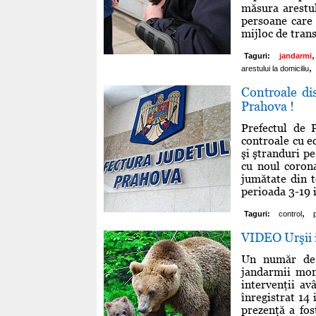
măsura arestul
persoane care 
mijloc de trans
,
Taguri:
jandarmi
,
arestului la domiciliu
Controale dis
Prahova !
Prefectul de P
controale cu ec
şi ştranduri pe
cu noul corona
jumătate din t
perioada 3-19 i
,
Taguri:
control
VIDEO Urşii i
Un număr de 
jandarmii mon
intervenţii a
înregistrat 14
prezenţă a fos