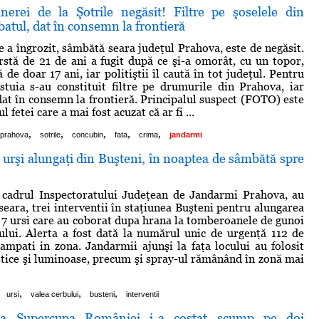
inerei de la Şotrile negăsit! Filtre pe şoselele din
atul, dat în consemn la frontieră
e a îngrozit, sâmbătă seara judeţul Prahova, este de negăsit.
rstă de 21 de ani a fugit după ce şi-a omorât, cu un topor,
ă de doar 17 ani, iar politiştii îl caută în tot judeţul. Pentru
stuia s-au constituit filtre pe drumurile din Prahova, iar
 dat în consemn la frontieră. Principalul suspect (FOTO) este
 fetei care a mai fost acuzat că ar fi ...
,
,
,
,
,
prahova
sotrile
concubin
fata
crima
jandarmi
urşi alungaţi din Buşteni, în noaptea de sâmbătă spre
 cadrul Inspectoratului Judeţean de Jandarmi Prahova, au
seara, trei interventii în staţiunea Buşteni pentru alungarea
7 ursi care au coborat dupa hrana la tomberoanele de gunoi
lui. Alerta a fost dată la numărul unic de urgenţă 112 de
 campati in zona. Jandarmii ajunşi la faţa locului au folosit
tice şi luminoase, precum şi spray-ul rămânând în zonă mai
,
,
,
ursi
valea cerbului
busteni
interventii
la Supercupa României i-a costat scump pe doi