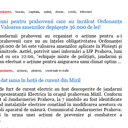
,
,
,
,
,
,
andarmi
buzau
capitala
spital
dosar
covid
infectare
iuni pentru prahovenii care au încălcat Ordonanţa
. Valoarea amenzilor depăşeşte 36.000 de lei!
 jandarmii prahoveni au organizat o acţiune pentru a-i
prahovenii care nu au înţeles obligativitatea Ordonanţei
36.000 de lei este valoarea amenzilor aplicate în Ploieşti şi
 limitrofe. Astfel, potrivit unei informări a IJP Prahova, luni
nd cu ora 22:00, “echipaje mixte de poliţişti, jandarmi şi
i au efectuat o acţiune pentru asigurarea unui climat optim ...
,
,
,
jandarmi
actiune
ploiesti
controale in trafic
dat iama în hoţii de curent din Mizil
 de furt de curent electric au fost descoperite de jandarmi
prezentanţii Electrica în oraşul prahovean Mizil. Conform
 al Jandarmeriei Prahova, la 7 imobile au fost identificate
nd instalaţiile electrice constând în modificarea acestora cu
oli aparatul de măsură. Comunicatul Jandarmeriei Prahova:
uni în urma unei acţiuni de prevenire şi combatere a
.