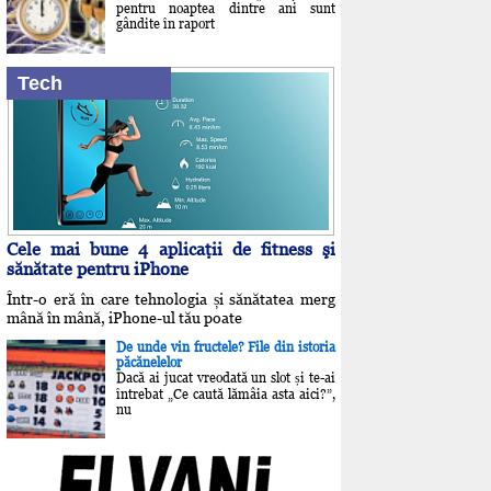
pentru noaptea dintre ani sunt
gândite în raport
Tech
Cele mai bune 4 aplicaţii de fitness şi
sănătate pentru iPhone
Într-o eră în care tehnologia și sănătatea merg
mână în mână, iPhone-ul tău poate
De unde vin fructele? File din istoria
păcănelelor
Dacă ai jucat vreodată un slot și te-ai
întrebat „Ce caută lămâia asta aici?”,
nu