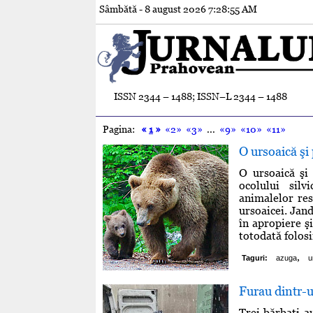
Sâmbătă - 8 august 2026
7:28:56 AM
ISSN 2344 – 1488; ISSN–L 2344 – 1488
Pagina:
«
1
»
«2»
«3»
...
«9»
«10»
«11»
O ursoaică şi
O ursoaică şi 
ocolului sil
animalelor res
ursoaicei. Jan
în apropiere şi
totodată folos
,
Taguri:
azuga
u
Furau dintr-u
Trei bărbaţi a