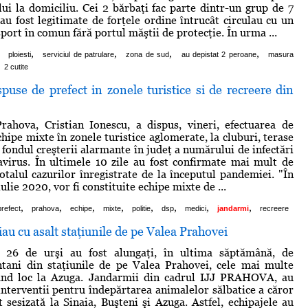
ui la domiciliu. Cei 2 bărbaţi fac parte dintr-un grup de 7
au fost legitimate de forţele ordine întrucât circulau cu un
port în comun fără portul măştii de protecţie. În urma ...
,
,
,
,
ploiesti
serviciul de patrulare
zona de sud
au depistat 2 peroane
masura
2 cutite
puse de prefect in zonele turistice si de recreere din
rahova, Cristian Ionescu, a dispus, vineri, efectuarea de
hipe mixte în zonele turistice aglomerate, la cluburi, terase
 fondul creşterii alarmante în judeţ a numărului de infectări
virus. În ultimele 10 zile au fost confirmate mai mult de
otalul cazurilor înregistrate de la începutul pandemiei. "În
ulie 2020, vor fi constituite echipe mixte de ...
,
,
,
,
,
,
,
,
prefect
prahova
echipe
mixte
politie
dsp
medici
jandarmi
recreere
au cu asalt staţiunile de pe Valea Prahovei
26 de urşi au fost alungaţi, în ultima săptămână, de
tani din staţiunile de pe Valea Prahovei, cele mai multe
vând loc la Azuga. Jandarmii din cadrul IJJ PRAHOVA, au
 interventii pentru îndepărtarea animalelor sălbatice a căror
t sesizată la Sinaia, Buşteni şi Azuga. Astfel, echipajele au