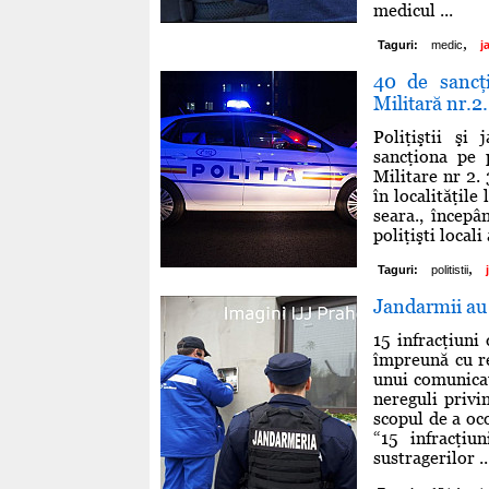
medicul ...
,
Taguri:
medic
j
40 de sancţ
Militară nr.2
Poliţiştii şi
sancţiona pe 
Militare nr 2. 
în localităţile
seara., începâ
poliţişti local
,
Taguri:
politistii
Jandarmii au 
15 infracţiuni
împreună cu re
unui comunicat
nereguli privi
scopul de a oc
“15 infracţi
sustragerilor ..