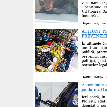
vanatoare asi
Operaţiune e
Urlătoarea, Sa
încearcă ...
,
Taguri:
urs
sal
ACŢIUNI P
PREVENIRII
În ultimele 24
locali au acţi
publică, precu
prevenirii ră
poliţişti, jan
normelor legal
...
,
Taguri:
politisti
2 persoane c
jandarmi. O al
Ieri seară, î
Ploieşti, afla
depistat 2 pe