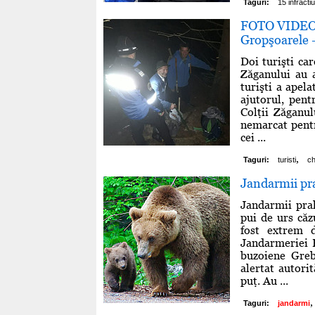
Taguri:
15 infractiu
FOTO VIDEO O
Gropşoarele –
Doi turişti ca
Zăganului au 
turişti a apela
ajutorul, pent
Colţii Zăganul
nemarcat pentr
cei ...
,
Taguri:
turisti
ch
Jandarmii pra
Jandarmii prah
pui de urs căz
fost extrem d
Jandarmeriei B
buzoiene Greb
alertat autori
puţ. Au ...
,
Taguri:
jandarmi