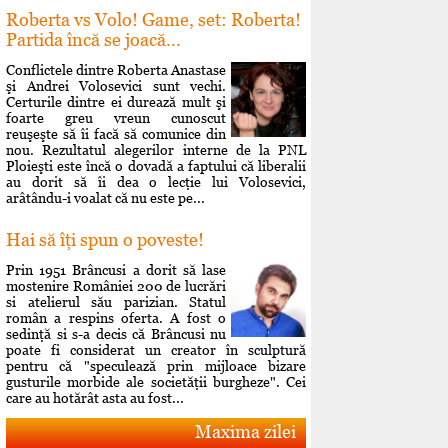
Roberta vs Volo! Game, set: Roberta!
Partida încă se joacă...
Conflictele dintre Roberta Anastase
şi Andrei Volosevici sunt vechi.
Certurile dintre ei durează mult şi
foarte greu vreun cunoscut
reuşeşte să îi facă să comunice din
nou. Rezultatul alegerilor interne de la PNL
Ploieşti este încă o dovadă a faptului că liberalii
au dorit să îi dea o lecţie lui Volosevici,
arâtându-i voalat că nu este pe...
Hai să îţi spun o poveste!
Prin 1951 Brâncusi a dorit să lase
mostenire României 200 de lucrări
si atelierul său parizian. Statul
român a respins oferta. A fost o
sedinţă si s-a decis că Brâncusi nu
poate fi considerat un creator în sculptură
pentru că "speculează prin mijloace bizare
gusturile morbide ale societăţii burgheze". Cei
care au hotărât asta au fost...
Maxima zilei