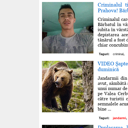
Criminalul t
Prahova! Bărb
Criminalul car
Bărbatul în vâ
iubita în vârst
depistarea ace
tânărul a fost
chiar concubinul
,
Taguri:
criminal
VIDEO Şapte 
duminică
Jandarmii din
avut, sâmbătă 
unui numar de 
pe Valea Cerbu
către turistii
semnalele acus
bine ...
,
Taguri:
jandarmi
Deplasarea 