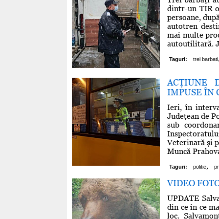
dintr-un TIR o
persoane, după 
autotren desti
mai multe prod
autoutilitară. 
Taguri:
trei barbati
ACŢIUNE 
IMPUSE ÎN
Ieri, în inter
Judeţean de Po
sub coordonar
Inspectoratulu
Veterinară şi 
Muncă Prahova,
,
Taguri:
politie
p
VIDEO FOTO U
UPDATE Salvam
din ce in ce m
loc. Salvamont