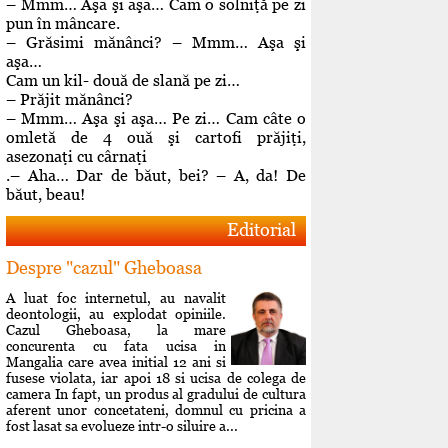
– Mmm… Aşa şi aşa… Cam o solniţă pe zi
pun în mâncare.
– Grăsimi mănânci? – Mmm… Aşa şi
aşa…
Cam un kil- două de slană pe zi…
– Prăjit mănânci?
– Mmm… Aşa şi aşa… Pe zi… Cam câte o
omletă de 4 ouă şi cartofi prăjiţi,
asezonaţi cu cârnaţi
.– Aha… Dar de băut, bei? – A, da! De
băut, beau!
Editorial
Despre "cazul" Gheboasa
A luat foc internetul, au navalit
deontologii, au explodat opiniile.
Cazul Gheboasa, la mare
concurenta cu fata ucisa in
Mangalia care avea initial 12 ani si
fusese violata, iar apoi 18 si ucisa de colega de
camera In fapt, un produs al gradului de cultura
aferent unor concetateni, domnul cu pricina a
fost lasat sa evolueze intr-o siluire a...