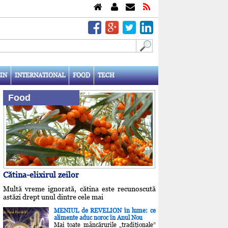
IN
INTERNATIONAL
FOOD
TECH
Food
Cătina-elixirul zeilor
Multă vreme ignorată, cătina este recunoscută
astăzi drept unul dintre cele mai
MENIUL de REVELION în lume: ce
alimente aduc noroc în Anul Nou
Mai toate mâncărurile „tradiţionale”