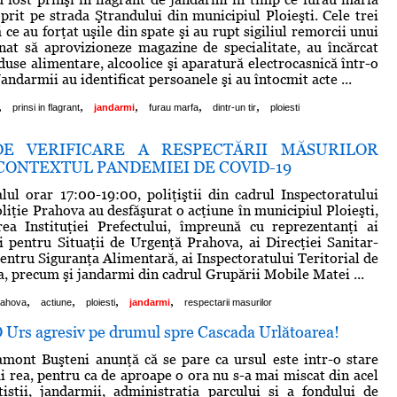
prit pe strada Ştrandului din municipiul Ploieşti. Cele trei
ce au forţat uşile din spate şi au rupt sigiliul remorcii unui
nat să aprovizioneze magazine de specialitate, au încărcat
use alimentare, alcoolice şi aparatură electrocasnică într-o
Jandarmii au identificat persoanele şi au întocmit acte ...
,
,
,
,
,
prinsi in flagrant
jandarmi
furau marfa
dintr-un tir
ploiesti
DE VERIFICARE A RESPECTĂRII MĂSURILOR
 CONTEXTUL PANDEMIEI DE COVID-19
valul orar 17:00-19:00, poliţiştii din cadrul Inspectoratului
liţie Prahova au desfăşurat o acţiune în municipiul Ploieşti,
ea Instituţiei Prefectului, împreună cu reprezentanţi ai
i pentru Situaţii de Urgenţă Prahova, ai Direcţiei Sanitar-
pentru Siguranţa Alimentară, ai Inspectoratului Teritorial de
 precum şi jandarmi din cadrul Grupării Mobile Matei ...
,
,
,
,
rahova
actiune
ploiesti
jandarmi
respectarii masurilor
rs agresiv pe drumul spre Cascada Urlătoarea!
ont Buşteni anunţă că se pare ca ursul este intr-o stare
ai rea, pentru ca de aproape o ora nu s-a mai miscat din acel
istii, jandarmii, administratia parcului si a fondului de