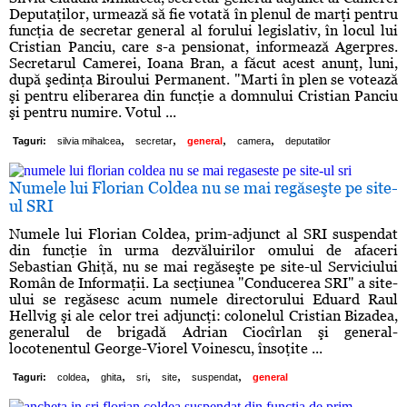
Deputaţilor, urmează să fie votată în plenul de marţi pentru
funcţia de secretar general al forului legislativ, în locul lui
Cristian Panciu, care s-a pensionat, informează Agerpres.
Secretarul Camerei, Ioana Bran, a făcut acest anunţ, luni,
după şedinţa Biroului Permanent. "Marti în plen se votează
şi pentru eliberarea din funcţie a domnului Cristian Panciu
şi pentru numire. Votul ...
,
,
,
,
Taguri:
silvia mihalcea
secretar
general
camera
deputatilor
Numele lui Florian Coldea nu se mai regăseşte pe site-
ul SRI
Numele lui Florian Coldea, prim-adjunct al SRI suspendat
din funcţie în urma dezvăluirilor omului de afaceri
Sebastian Ghiţă, nu se mai regăseşte pe site-ul Serviciului
Român de Informaţii. La secţiunea "Conducerea SRI" a site-
ului se regăsesc acum numele directorului Eduard Raul
Hellvig şi ale celor trei adjuncţi: colonelul Cristian Bizadea,
generalul de brigadă Adrian Ciocîrlan şi general-
locotenentul George-Viorel Voinescu, însoţite ...
,
,
,
,
,
Taguri:
coldea
ghita
sri
site
suspendat
general