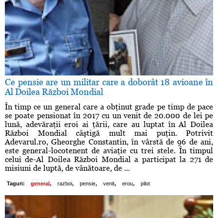
Ce pensie are un militar care a doborât 18 avioane în
Al Doilea Război Mondial
În timp ce un general care a obţinut grade pe timp de pace
se poate pensionat în 2017 cu un venit de 20.000 de lei pe
lună, adevăraţii eroi ai ţării, care au luptat în Al Doilea
Război Mondial câştigă mult mai puţin. Potrivit
Adevarul.ro, Gheorghe Constantin, în vârstă de 96 de ani,
este general-locotenent de aviaţie cu trei stele. În timpul
celui de-Al Doilea Război Mondial a participat la 271 de
misiuni de luptă, de vânătoare, de ...
,
,
,
,
,
Taguri:
general
razboi
pensie
venit
erou
pilot