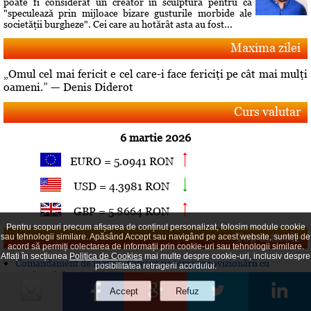
poate fi considerat un creator în sculptură pentru că
"speculează prin mijloace bizare gusturile morbide ale
societăţii burgheze". Cei care au hotărât asta au fost...
Maxima zilei
„Omul cel mai fericit e cel care-i face fericiţi pe cât mai mulţi
oameni.” — Denis Diderot
Curs valutar
6 martie 2026
EURO = 5.0941 RON
USD = 4.3981 RON
GBP = 5.8664 RON
Pentru scopuri precum afișarea de conținut personalizat, folosim module cookie
Top articole
sau tehnologii similare. Apăsând Accept sau navigând pe acest website, sunteți de
acord să permiți colectarea de informații prin cookie-uri sau tehnologii similare.
Aflați în secțiunea
Politica de Cookies
mai multe despre cookie-uri, inclusiv despre
Comandament de lucru la Guvern pe tema aprovizionării cu
posibilitatea retragerii acordului.
combustibil a pieţei interne
Publicat la data de 31 iulie 2026