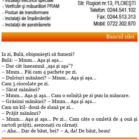
Bancul zilei
Ia zi, Bulă, obişnuieşti să fumezi?
Bulă: – Mmm… Aşa şi aşa…
– Dar cât înseamnă „aşa şi aşa”?
– Mmm… Păi cam 4 pachete pe zi.
– Dulciuri mănânci? – Mmm… Aşa şi aşa…
Cam 5 ciocolate pe zi.
– Sărat mănânci?
– Mmm… Aşa şi aşa… Cam o solniţă pe zi pun în mâncare.
– Grăsimi mănânci? – Mmm… Aşa şi aşa…
Cam un kil- două de slană pe zi…
– Prăjit mănânci?
– Mmm… Aşa şi aşa… Pe zi… Cam câte o omletă de 4 ouă şi
cartofi prăjiţi, asezonaţi cu cârnaţi
.– Aha… Dar de băut, bei? – A, da! De băut, beau!