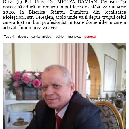
G-ral (r) Prf. Univ. Dr. MICLEA DAMIAN. Cei care îşi
doresc să aducă un omagiu, o pot face de astăzi, 24 ianuarie
2020, la Biserica Sfântul Dumitru din localitatea
Ploieştiori, str. Teleajen, acolo unde va fi depus trupul celui
care a fost un bun profesionist în toate domeniile în care a
activat. Înhumarea va avea ...
,
,
,
,
Taguri:
deces
damian miclea
politie
prahova
general