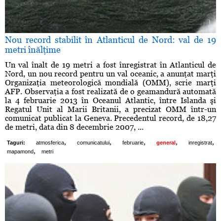
Nou record stabilit în Atlanticul de Nord: val de 19
metri înălţime
Un val înalt de 19 metri a fost înregistrat în Atlanticul de
Nord, un nou record pentru un val oceanic, a anunţat marţi
Organizaţia meteorologică mondială (OMM), scrie marţi
AFP. Observaţia a fost realizată de o geamandură automată
la 4 februarie 2013 în Oceanul Atlantic, între Islanda şi
Regatul Unit al Marii Britanii, a precizat OMM într-un
comunicat publicat la Geneva. Precedentul record, de 18,27
de metri, data din 8 decembrie 2007, ...
,
,
,
,
,
Taguri:
atmosferica
comunicatului
februarie
general
inregistrat
,
mapamond
metri