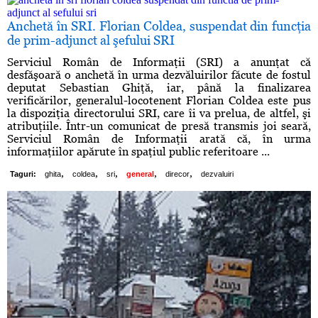
Anchetă în SRI. Florian Coldea, suspendat din funcţia
de prim-adjunct al şefului SRI
Serviciul Român de Informaţii (SRI) a anunţat că
desfăşoară o anchetă în urma dezvăluirilor făcute de fostul
deputat Sebastian Ghiţă, iar, până la finalizarea
verificărilor, generalul-locotenent Florian Coldea este pus
la dispoziţia directorului SRI, care îi va prelua, de altfel, şi
atribuţiile. Într-un comunicat de presă transmis joi seară,
Serviciul Român de Informaţii arată că, în urma
informaţiilor apărute în spaţiul public referitoare ...
,
,
,
,
,
Taguri:
ghita
coldea
sri
general
direcor
dezvaluiri