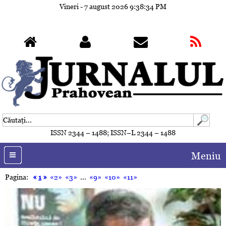
Vineri - 7 august 2026
9:38:37 PM
ISSN 2344 – 1488; ISSN–L 2344 – 1488
Meniu
Pagina:
«
1
»
«2»
«3»
...
«9»
«10»
«11»