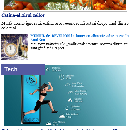
Cătina-elixirul zeilor
Multă vreme ignorată, cătina este recunoscută astăzi drept unul dintre
cele mai
MENIUL de REVELION în lume: ce alimente aduc noroc în
Anul Nou
Mai toate mâncărurile „tradiţionale” pentru noaptea dintre ani
sunt gândite în raport
Tech