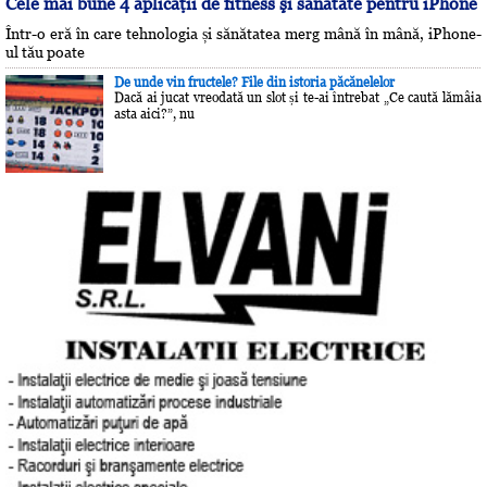
Cele mai bune 4 aplicaţii de fitness şi sănătate pentru iPhone
Într-o eră în care tehnologia și sănătatea merg mână în mână, iPhone-
ul tău poate
De unde vin fructele? File din istoria păcănelelor
Dacă ai jucat vreodată un slot și te-ai întrebat „Ce caută lămâia
asta aici?”, nu