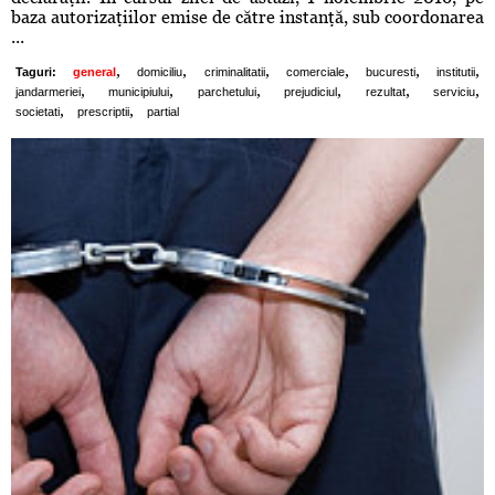
baza autorizaţiilor emise de către instanţă, sub coordonarea
...
,
,
,
,
,
,
Taguri:
general
domiciliu
criminalitatii
comerciale
bucuresti
institutii
,
,
,
,
,
,
jandarmeriei
municipiului
parchetului
prejudiciul
rezultat
serviciu
,
,
societati
prescriptii
partial