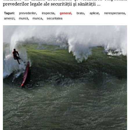
prevederilor legale ale securităţii şi sănătăţii ...
,
,
,
,
,
,
Taguri:
prevederilor
inspectia
general
bratu
aplicat
nerespectarea
,
,
,
amenzi
muncii
munca
securitatea