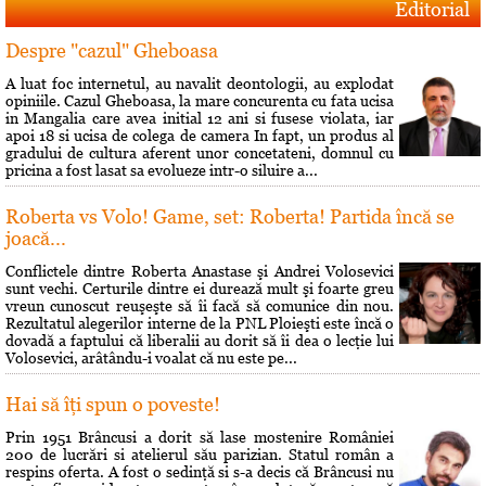
Editorial
Despre "cazul" Gheboasa
A luat foc internetul, au navalit deontologii, au explodat
opiniile. Cazul Gheboasa, la mare concurenta cu fata ucisa
in Mangalia care avea initial 12 ani si fusese violata, iar
apoi 18 si ucisa de colega de camera In fapt, un produs al
gradului de cultura aferent unor concetateni, domnul cu
pricina a fost lasat sa evolueze intr-o siluire a...
Roberta vs Volo! Game, set: Roberta! Partida încă se
joacă...
Conflictele dintre Roberta Anastase şi Andrei Volosevici
sunt vechi. Certurile dintre ei durează mult şi foarte greu
vreun cunoscut reuşeşte să îi facă să comunice din nou.
Rezultatul alegerilor interne de la PNL Ploieşti este încă o
dovadă a faptului că liberalii au dorit să îi dea o lecţie lui
Volosevici, arâtându-i voalat că nu este pe...
Hai să îţi spun o poveste!
Prin 1951 Brâncusi a dorit să lase mostenire României
200 de lucrări si atelierul său parizian. Statul român a
respins oferta. A fost o sedinţă si s-a decis că Brâncusi nu