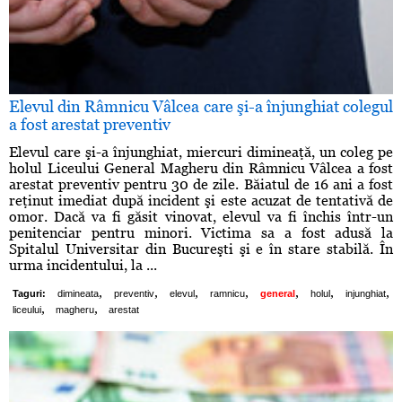
Elevul din Râmnicu Vâlcea care şi-a înjunghiat colegul
a fost arestat preventiv
Elevul care şi-a înjunghiat, miercuri dimineaţă, un coleg pe
holul Liceului General Magheru din Râmnicu Vâlcea a fost
arestat preventiv pentru 30 de zile. Băiatul de 16 ani a fost
reţinut imediat după incident şi este acuzat de tentativă de
omor. Dacă va fi găsit vinovat, elevul va fi închis într-un
penitenciar pentru minori. Victima sa a fost adusă la
Spitalul Universitar din Bucureşti şi e în stare stabilă. În
urma incidentului, la ...
,
,
,
,
,
,
,
Taguri:
dimineata
preventiv
elevul
ramnicu
general
holul
injunghiat
,
,
liceului
magheru
arestat