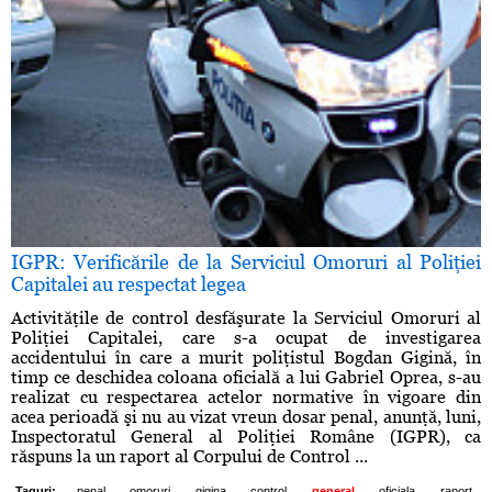
IGPR: Verificările de la Serviciul Omoruri al Poliţiei
Capitalei au respectat legea
Activităţile de control desfăşurate la Serviciul Omoruri al
Poliţiei Capitalei, care s-a ocupat de investigarea
accidentului în care a murit poliţistul Bogdan Gigină, în
timp ce deschidea coloana oficială a lui Gabriel Oprea, s-au
realizat cu respectarea actelor normative în vigoare din
acea perioadă şi nu au vizat vreun dosar penal, anunţă, luni,
Inspectoratul General al Poliţiei Române (IGPR), ca
răspuns la un raport al Corpului de Control ...
,
,
,
,
,
,
,
Taguri:
penal
omoruri
gigina
control
general
oficiala
raport