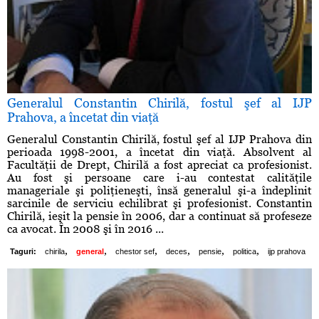
Generalul Constantin Chirilă, fostul şef al IJP
Prahova, a încetat din viaţă
Generalul Constantin Chirilă, fostul şef al IJP Prahova din
perioada 1998-2001, a încetat din viaţă. Absolvent al
Facultăţii de Drept, Chirilă a fost apreciat ca profesionist.
Au fost şi persoane care i-au contestat calităţile
manageriale şi poliţieneşti, însă generalul şi-a îndeplinit
sarcinile de serviciu echilibrat şi profesionist. Constantin
Chirilă, ieşit la pensie în 2006, dar a continuat să profeseze
ca avocat. În 2008 şi în 2016 ...
,
,
,
,
,
,
Taguri:
chirila
general
chestor sef
deces
pensie
politica
ijp prahova