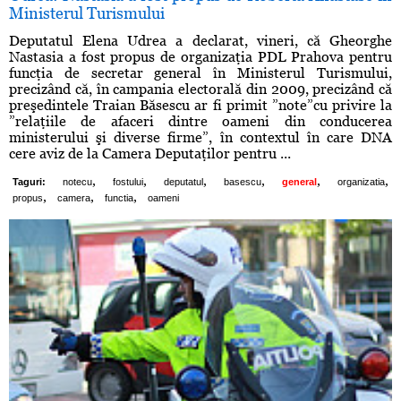
Ministerul Turismului
Deputatul Elena Udrea a declarat, vineri, că Gheorghe
Nastasia a fost propus de organizaţia PDL Prahova pentru
funcţia de secretar general în Ministerul Turismului,
precizând că, în campania electorală din 2009, precizând că
preşedintele Traian Băsescu ar fi primit ”note”cu privire la
”relaţiile de afaceri dintre oameni din conducerea
ministerului şi diverse firme”, în contextul în care DNA
cere aviz de la Camera Deputaţilor pentru ...
,
,
,
,
,
,
Taguri:
notecu
fostului
deputatul
basescu
general
organizatia
,
,
,
propus
camera
functia
oameni