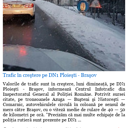
Trafic în creştere pe DN1 Ploieşti - Braşov
Valorile de trafic sunt în creştere, luni dimineaţă, pe DN1
Ploieşti - Braşov, informează Centrul Infotrafic din
Inspectoratul General al Poliţiei Române. Potrivit sursei
citate, pe tronsoanele Azuga — Buşteni şi Nistoreşti —
Comarnic, autovehiculele circulă în coloană pe sensul de
mers către Braşov, cu o viteză medie de rulare de 40 — 50
de kilometri pe oră. "Precizăm că mai multe echipaje de la
poliţia rutieră sunt prezente pe DN1 ...