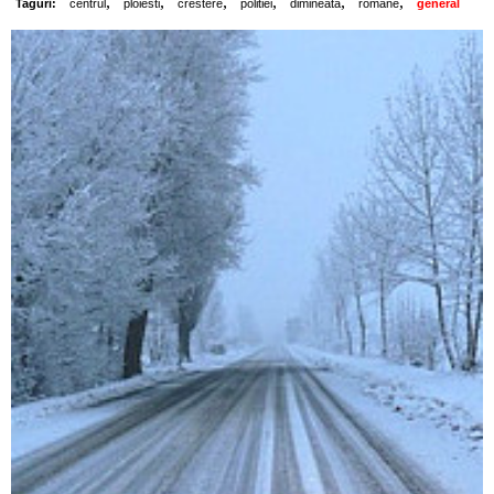
,
,
,
,
,
,
Taguri:
centrul
ploiesti
crestere
politiei
dimineata
romane
general