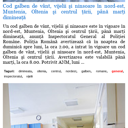
Cod galben de vânt, vijelii şi ninsoare în nord-est,
Muntenia, Oltenia şi centrul ţării, până marţi
dimineaţă
Un cod galben de vânt, vijelii şi ninsoare este în vigoare în
nord-est, Muntenia, Oltenia şi centrul ţării, până marţi
dimineaţă, anunţă Inspectoratul General al Poliţiei
Române. Poliţia Română avertizează că în noaptea de
duminică spre luni, la ora 2.00, a intrat în vigoare un cod
galben de vânt, vijelii şi ninsoare în nord-est, Muntenia,
Oltenia şi centrul ţării. Avertizarea este valabilă până
marţi, la ora 8.00. Potrivit ANM, luni ...
,
,
,
,
,
,
,
Taguri:
dimineata
oltenia
centrul
nordest
galben
romane
general
,
inspectoratul
vijelii