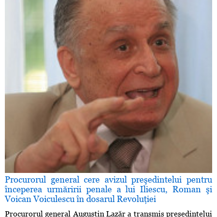
Procurorul general cere avizul preşedintelui pentru
începerea urmăririi penale a lui Iliescu, Roman şi
Voican Voiculescu în dosarul Revoluţiei
Procurorul general Augustin Lazăr a transmis preşedintelui