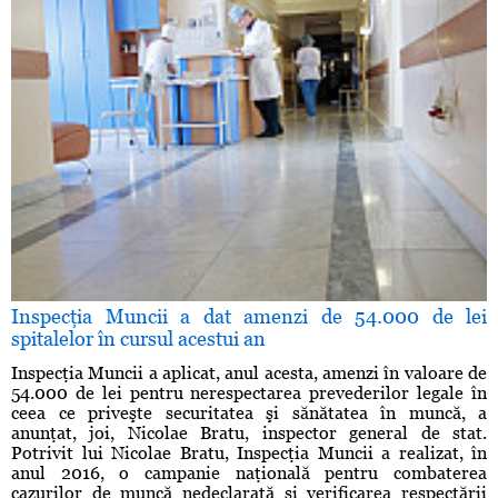
Inspecţia Muncii a dat amenzi de 54.000 de lei
spitalelor în cursul acestui an
Inspecţia Muncii a aplicat, anul acesta, amenzi în valoare de
54.000 de lei pentru nerespectarea prevederilor legale în
ceea ce priveşte securitatea şi sănătatea în muncă, a
anunţat, joi, Nicolae Bratu, inspector general de stat.
Potrivit lui Nicolae Bratu, Inspecţia Muncii a realizat, în
anul 2016, o campanie naţională pentru combaterea
cazurilor de muncă nedeclarată şi verificarea respectării