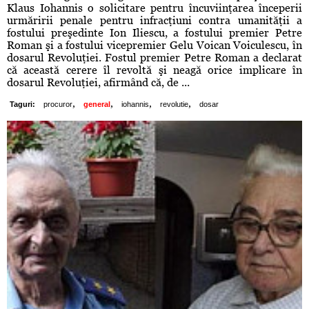
Klaus Iohannis o solicitare pentru încuviinţarea începerii
urmăririi penale pentru infracţiuni contra umanităţii a
fostului preşedinte Ion Iliescu, a fostului premier Petre
Roman şi a fostului vicepremier Gelu Voican Voiculescu, în
dosarul Revoluţiei. Fostul premier Petre Roman a declarat
că această cerere îl revoltă şi neagă orice implicare în
dosarul Revoluţiei, afirmând că, de ...
,
,
,
,
Taguri:
procuror
general
iohannis
revolutie
dosar