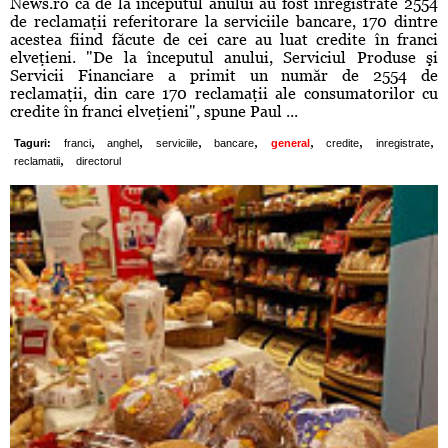
News.ro că de la începutul anului au fost înregistrate 2554
de reclamaţii referitorare la serviciile bancare, 170 dintre
acestea fiind făcute de cei care au luat credite în franci
elveţieni. "De la începutul anului, Serviciul Produse şi
Servicii Financiare a primit un număr de 2554 de
reclamaţii, din care 170 reclamaţii ale consumatorilor cu
credite în franci elveţieni", spune Paul ...
,
,
,
,
,
,
,
Taguri:
franci
anghel
serviciile
bancare
general
credite
inregistrate
,
reclamatii
directorul