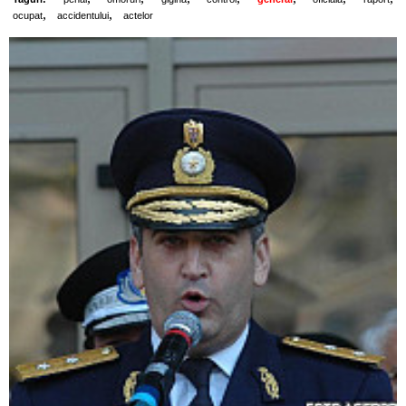
,
,
ocupat
accidentului
actelor