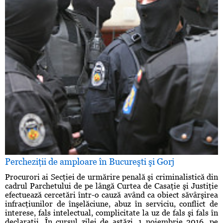
Percheziţii de amploare în Bucureşti şi Gorj
Procurori ai Secţiei de urmărire penală şi criminalistică din
cadrul Parchetului de pe lângă Curtea de Casaţie şi Justiţie
efectuează cercetări într-o cauză având ca obiect săvârşirea
infracţiunilor de înşelăciune, abuz în serviciu, conflict de
interese, fals intelectual, complicitate la uz de fals şi fals în
declaraţii. În cursul zilei de astăzi, 1 noiembrie 2016, pe