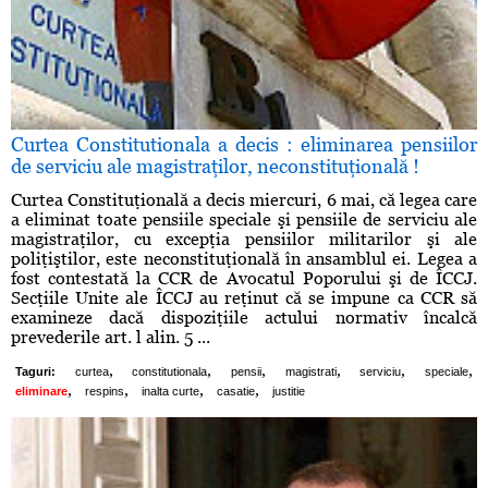
Curtea Constitutionala a decis : eliminarea pensiilor
de serviciu ale magistraţilor, neconstituţională !
Curtea Constituţională a decis miercuri, 6 mai, că legea care
a eliminat toate pensiile speciale şi pensiile de serviciu ale
magistraţilor, cu excepţia pensiilor militarilor şi ale
poliţiştilor, este neconstituţională în ansamblul ei. Legea a
fost contestată la CCR de Avocatul Poporului şi de ÎCCJ.
Secţiile Unite ale ÎCCJ au reţinut că se impune ca CCR să
examineze dacă dispoziţiile actului normativ încalcă
prevederile art. l alin. 5 ...
,
,
,
,
,
,
Taguri:
curtea
constitutionala
pensii
magistrati
serviciu
speciale
,
,
,
,
eliminare
respins
inalta curte
casatie
justitie