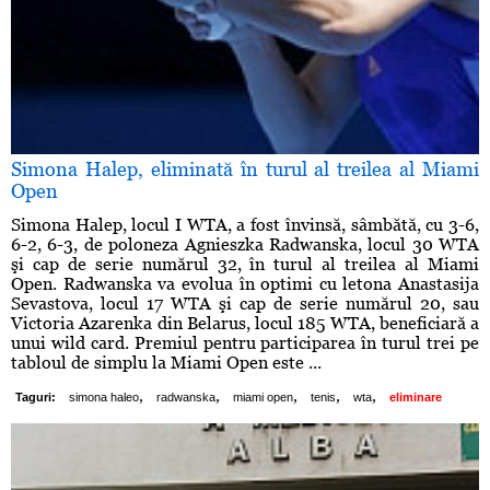
Simona Halep, eliminată în turul al treilea al Miami
Open
Simona Halep, locul I WTA, a fost învinsă, sâmbătă, cu 3-6,
6-2, 6-3, de poloneza Agnieszka Radwanska, locul 30 WTA
şi cap de serie numărul 32, în turul al treilea al Miami
Open. Radwanska va evolua în optimi cu letona Anastasija
Sevastova, locul 17 WTA şi cap de serie numărul 20, sau
Victoria Azarenka din Belarus, locul 185 WTA, beneficiară a
unui wild card. Premiul pentru participarea în turul trei pe
tabloul de simplu la Miami Open este ...
,
,
,
,
,
Taguri:
simona haleo
radwanska
miami open
tenis
wta
eliminare