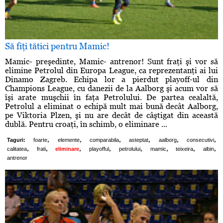
Să fiţi tătici pentru Mamic!
Mamic- preşedinte, Mamic- antrenor! Sunt fraţi şi vor să
elimine Petrolul din Europa League, ca reprezentanţi ai lui
Dinamo Zagreb. Echipa lor a pierdut playoff-ul din
Champions League, cu danezii de la Aalborg şi acum vor să
îşi arate muşchii în faţa Petrolului. De partea cealaltă,
Petrolul a eliminat o echipă mult mai bună decât Aalborg,
pe Viktoria Plzen, şi nu are decât de câştigat din această
dublă. Pentru croaţi, în schimb, o eliminare ...
,
,
,
,
,
,
Taguri:
foarte
elemente
comparabila
asteptat
aalborg
consecutivi
,
,
,
,
,
,
,
,
calitatea
frati
eliminare
playofful
petrolului
mamic
teixeira
albin
antrenor