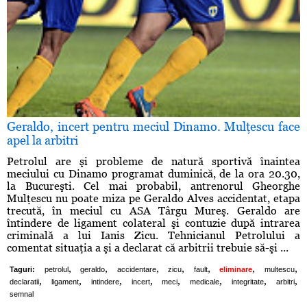
Geraldo, incert pentru meciul Dinamo. Mulţescu face
apel la arbitri
Petrolul are şi probleme de natură sportivă înaintea
meciului cu Dinamo programat duminică, de la ora 20.30,
la Bucureşti. Cel mai probabil, antrenorul Gheorghe
Mulţescu nu poate miza pe Geraldo Alves accidentat, etapa
trecută, în meciul cu ASA Târgu Mureş. Geraldo are
întindere de ligament colateral şi contuzie după intrarea
criminală a lui Ianis Zicu. Tehnicianul Petrolului a
comentat situaţia a şi a declarat că arbitrii trebuie să-şi ...
,
,
,
,
,
,
,
Taguri:
petrolul
geraldo
accidentare
zicu
fault
eliminare
multescu
,
,
,
,
,
,
,
,
declaratii
ligament
intindere
incert
meci
medicale
integritate
arbitri
semnal