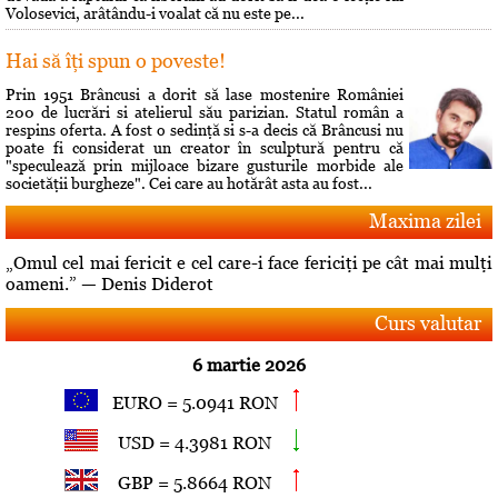
Volosevici, arâtându-i voalat că nu este pe...
Hai să îţi spun o poveste!
Prin 1951 Brâncusi a dorit să lase mostenire României
200 de lucrări si atelierul său parizian. Statul român a
respins oferta. A fost o sedinţă si s-a decis că Brâncusi nu
poate fi considerat un creator în sculptură pentru că
"speculează prin mijloace bizare gusturile morbide ale
societăţii burgheze". Cei care au hotărât asta au fost...
Maxima zilei
„Omul cel mai fericit e cel care-i face fericiţi pe cât mai mulţi
oameni.” — Denis Diderot
Curs valutar
6 martie 2026
EURO = 5.0941 RON
USD = 4.3981 RON
GBP = 5.8664 RON