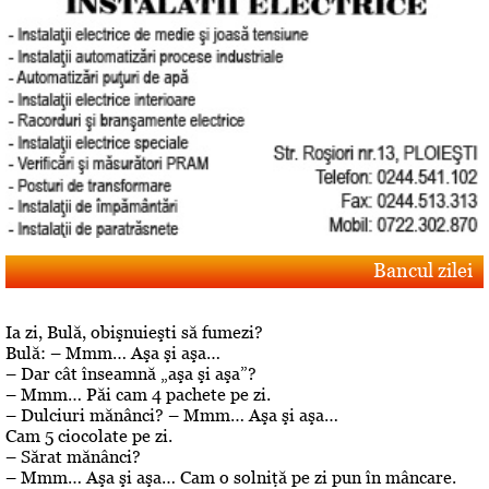
Bancul zilei
Ia zi, Bulă, obişnuieşti să fumezi?
Bulă: – Mmm… Aşa şi aşa…
– Dar cât înseamnă „aşa şi aşa”?
– Mmm… Păi cam 4 pachete pe zi.
– Dulciuri mănânci? – Mmm… Aşa şi aşa…
Cam 5 ciocolate pe zi.
– Sărat mănânci?
– Mmm… Aşa şi aşa… Cam o solniţă pe zi pun în mâncare.