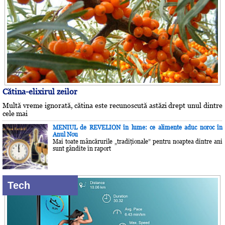
Cătina-elixirul zeilor
Multă vreme ignorată, cătina este recunoscută astăzi drept unul dintre
cele mai
MENIUL de REVELION în lume: ce alimente aduc noroc în
Anul Nou
Mai toate mâncărurile „tradiţionale” pentru noaptea dintre ani
sunt gândite în raport
Tech