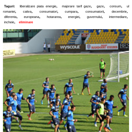
,
,
,
,
Taguri:
liberalizare piata energie
majorare tarif gaze
gaze
consum
ul
,
,
,
,
,
,
romaniei
cativa
consumatori
cumpara
consumatorii
decembrie
,
,
,
,
,
,
diferenta
europeana
hotararea
energiei
guvernului
intermediare
,
incheie
eliminare