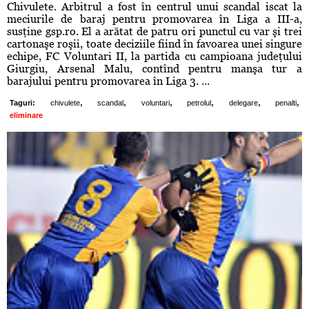
Chivulete. Arbitrul a fost în centrul unui scandal iscat la
meciurile de baraj pentru promovarea în Liga a III-a,
susţine gsp.ro. El a arătat de patru ori punctul cu var şi trei
cartonaşe roşii, toate deciziile fiind în favoarea unei singure
echipe, FC Voluntari II, la partida cu campioana judeţului
Giurgiu, Arsenal Malu, contînd pentru manşa tur a
barajului pentru promovarea în Liga 3. ...
,
,
,
,
,
,
Taguri:
chivulete
scandal
voluntari
petrolul
delegare
penalti
eliminare