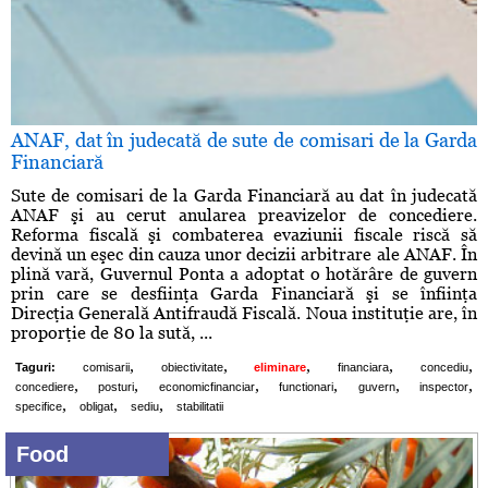
ANAF, dat în judecată de sute de comisari de la Garda
Financiară
Sute de comisari de la Garda Financiară au dat în judecată
ANAF şi au cerut anularea preavizelor de concediere.
Reforma fiscală şi combaterea evaziunii fiscale riscă să
devină un eşec din cauza unor decizii arbitrare ale ANAF. În
plină vară, Guvernul Ponta a adoptat o hotărâre de guvern
prin care se desfiinţa Garda Financiară şi se înfiinţa
Direcţia Generală Antifraudă Fiscală. Noua instituţie are, în
proporţie de 80 la sută, ...
,
,
,
,
,
Taguri:
comisarii
obiectivitate
eliminare
financiara
concediu
,
,
,
,
,
,
concediere
posturi
economicfinanciar
functionari
guvern
inspector
,
,
,
specifice
obligat
sediu
stabilitatii
Food