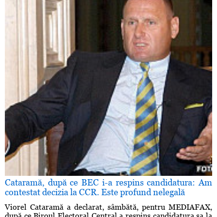
Cataramă, după ce BEC i-a respins candidatura: Am
contestat decizia la CCR. Este profund nelegală
Viorel Cataramă a declarat, sâmbătă, pentru MEDIAFAX,
după ce Biroul Electoral Central a respins candidatura sa la