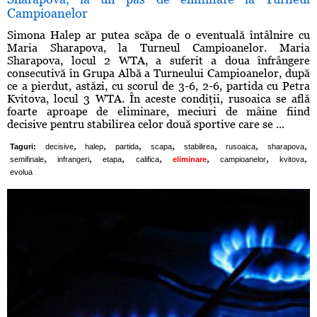
Campioanelor
Simona Halep ar putea scăpa de o eventuală întâlnire cu
Maria Sharapova, la Turneul Campioanelor. Maria
Sharapova, locul 2 WTA, a suferit a doua înfrângere
consecutivă în Grupa Albă a Turneului Campioanelor, după
ce a pierdut, astăzi, cu scorul de 3-6, 2-6, partida cu Petra
Kvitova, locul 3 WTA. În aceste condiţii, rusoaica se află
foarte aproape de eliminare, meciuri de mâine fiind
decisive pentru stabilirea celor două sportive care se ...
,
,
,
,
,
,
,
Taguri:
decisive
halep
partida
scapa
stabilirea
rusoaica
sharapova
,
,
,
,
,
,
,
semifinale
infrangeri
etapa
califica
eliminare
campioanelor
kvitova
evolua