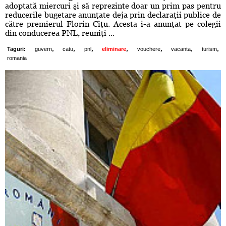
adoptată miercuri şi să reprezinte doar un prim pas pentru
reducerile bugetare anunţate deja prin declaraţii publice de
către premierul Florin Cîţu. Acesta i-a anunţat pe colegii
din conducerea PNL, reuniţi ...
,
,
,
,
,
,
,
Taguri:
guvern
catu
pnl
eliminare
vouchere
vacanta
turism
romania