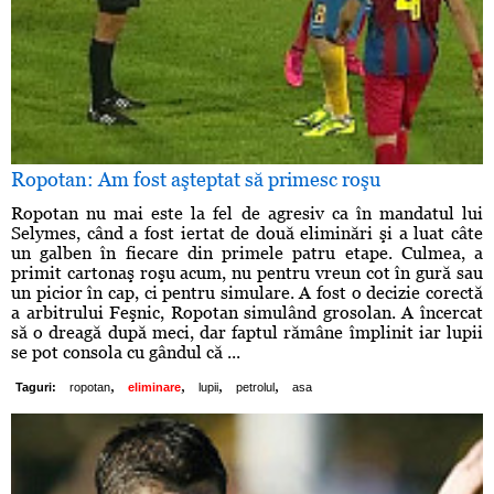
Ropotan: Am fost aşteptat să primesc roşu
Ropotan nu mai este la fel de agresiv ca în mandatul lui
Selymes, când a fost iertat de două eliminări şi a luat câte
un galben în fiecare din primele patru etape. Culmea, a
primit cartonaş roşu acum, nu pentru vreun cot în gură sau
un picior în cap, ci pentru simulare. A fost o decizie corectă
a arbitrului Feşnic, Ropotan simulând grosolan. A încercat
să o dreagă după meci, dar faptul rămâne împlinit iar lupii
se pot consola cu gândul că ...
,
,
,
,
Taguri:
ropotan
eliminare
lupii
petrolul
asa