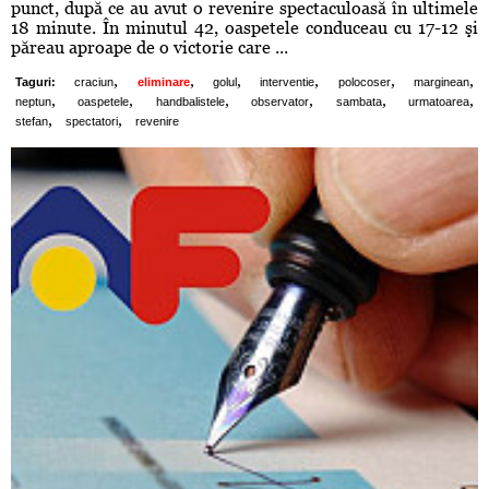
punct, după ce au avut o revenire spectaculoasă în ultimele
18 minute. În minutul 42, oaspetele conduceau cu 17-12 şi
păreau aproape de o victorie care ...
,
,
,
,
,
,
Taguri:
craciun
eliminare
golul
interventie
polocoser
marginean
,
,
,
,
,
,
neptun
oaspetele
handbalistele
observator
sambata
urmatoarea
,
,
stefan
spectatori
revenire