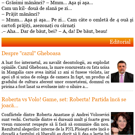
– Grăsimi mănânci? – Mmm… Aşa şi aşa…
Cam un kil- două de slană pe zi…
– Prăjit mănânci?
– Mmm… Aşa şi aşa… Pe zi… Cam câte o omletă de 4 ouă şi
cartofi prăjiţi, asezonaţi cu cârnaţi
.– Aha… Dar de băut, bei? – A, da! De băut, beau!
Editorial
Despre "cazul" Gheboasa
A luat foc internetul, au navalit deontologii, au explodat
opiniile. Cazul Gheboasa, la mare concurenta cu fata ucisa
in Mangalia care avea initial 12 ani si fusese violata, iar
apoi 18 si ucisa de colega de camera In fapt, un produs al
gradului de cultura aferent unor concetateni, domnul cu
pricina a fost lasat sa evolueze intr-o siluire a...
Roberta vs Volo! Game, set: Roberta! Partida încă se
joacă...
Conflictele dintre Roberta Anastase şi Andrei Volosevici
sunt vechi. Certurile dintre ei durează mult şi foarte greu
vreun cunoscut reuşeşte să îi facă să comunice din nou.
Rezultatul alegerilor interne de la PNL Ploieşti este încă o
dovadă a faptului că liberalii au dorit să îi dea o lecţie lui