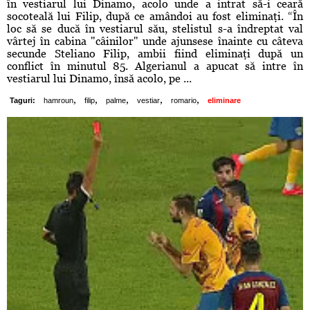
în vestiarul lui Dinamo, acolo unde a intrat să-i ceară
socoteală lui Filip, după ce amândoi au fost eliminaţi. “În
loc să se ducă în vestiarul său, stelistul s-a îndreptat val
vârtej în cabina "câinilor" unde ajunsese înainte cu câteva
secunde Steliano Filip, ambii fiind eliminaţi după un
conflict în minutul 85. Algerianul a apucat să intre în
vestiarul lui Dinamo, însă acolo, pe ...
,
,
,
,
,
Taguri:
hamroun
filip
palme
vestiar
romario
eliminare