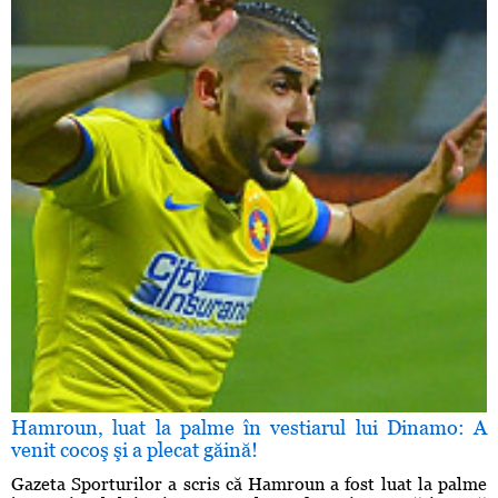
Hamroun, luat la palme în vestiarul lui Dinamo: A
venit cocoş şi a plecat găină!
Gazeta Sporturilor a scris că Hamroun a fost luat la palme