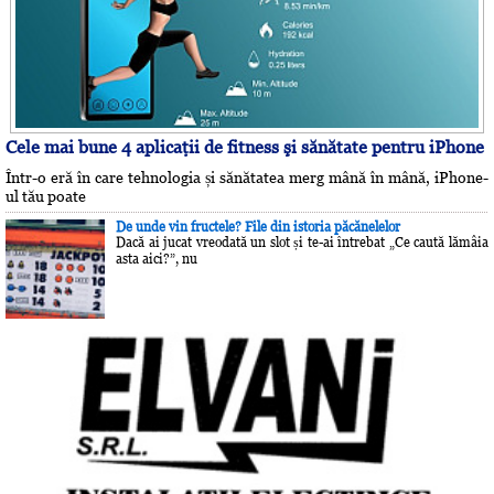
Cele mai bune 4 aplicaţii de fitness şi sănătate pentru iPhone
Într-o eră în care tehnologia și sănătatea merg mână în mână, iPhone-
ul tău poate
De unde vin fructele? File din istoria păcănelelor
Dacă ai jucat vreodată un slot și te-ai întrebat „Ce caută lămâia
asta aici?”, nu