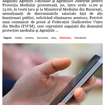
Angajaţii Agenţiei Naţionale şi Agenţiilor Judeţene pentru
Protecţia Mediului protestează, joi, între orele 11.00 şi
13.00, în toată ţara şi la Ministerul Mediului din Bucureşti,
nemulţumiţi de discriminările salariale faţă de alţi
funcţionari publici, solicitând eliminarea acestora. Potrivit
unui comunicat de presă al Federaţiei Sindicatelor Unite
din Mediu (FSUM), care reprezintă angajaţii din domeniul
protecţiei mediului şi Agenţiile ...
,
,
,
,
,
Taguri:
mediu
protest
bucuresti
tara
eliminare
functionari