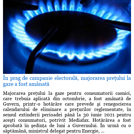
În prag de campanie electorală, majorarea preţului la
gaze a fost amânată
Majorarea preţului la gaze pentru consumatorii casnici,
care trebuia aplicată din octombrie, a fost amânată de
Guvern, printr-o hotărâre care prevede şi renegocierea
calendarului de eliminare a preţurilor reglementate, în
sensul extinderii perioadei până la 30 iunie 2021 pentru
aceşti consumatori, potrivit Mediafax. Hotărârea a fost
aprobată în şedinţa de luni a Guvernului. În urmă cu o
săptămână, ministrul delegat pentru Energie, ...