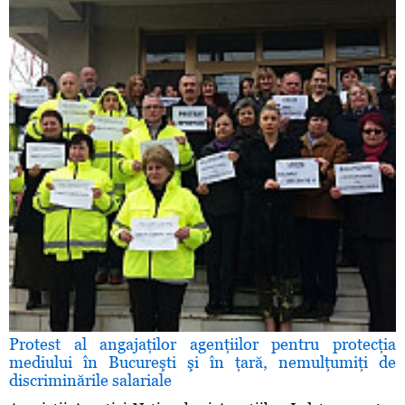
Protest al angajaţilor agenţiilor pentru protecţia
mediului în Bucureşti şi în ţară, nemulţumiţi de
discriminările salariale