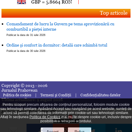
GBP = 5.8664 RON
Top articole
Comandament de lucru la Guvern pe tema aprovizionării cu
combustibil a pieţei interne
Publicat la data de 31 iulie 2026
Ordine şi confort in dormitor: detalii care schimbă totul
Publicat la data de 30 iulie 2026
Copyright © 2013 - 2026
Jurnalul Prahovean
|
|
Politica de cookies
Termeni şi Condiţii
Confidenţialitatea datelor
Ultima actualizare: 9 august 2026
Autentificare
Pentru scopuri precum afișarea de conținut personalizat, folosim module cookie
sau tehnologii similare. Apăsând Accept sau navigând pe acest website, sunteți de
Av. Sorin George Botez
StireaPH
acord să permiți colectarea de informații prin cookie-uri sau tehnologii similare.
Aflați în secțiunea
Politica de Cookies
mai multe despre cookie-uri, inclusiv despre
posibilitatea retragerii acordului.