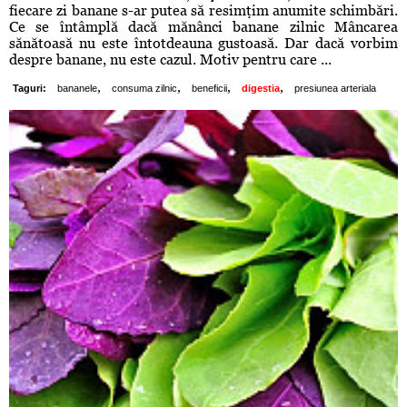
fiecare zi banane s-ar putea să resimţim anumite schimbări.
Ce se întâmplă dacă mănânci banane zilnic Mâncarea
sănătoasă nu este întotdeauna gustoasă. Dar dacă vorbim
despre banane, nu este cazul. Motiv pentru care ...
,
,
,
,
Taguri:
bananele
consuma zilnic
beneficii
digestia
presiunea arteriala