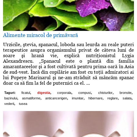
Alimente miracol de primăvară
Urzicile, ştevia, spanacul, loboda sau leurda au reale puteri
terapeutice asupra organismului privat de câteva luni de
soare şi hrană vie, explică nutriţionistul Lygia
Alexandrescu. „Spanacul este o plantă din familia
amarantaceelor şi a fost cultivată pentru prima oară în Asia
de sud-vest. Încă din copilărie am fost cu toţii admiratori ai
lui Popeye Marinarul şi ne-am străduit să mâncăm spanac
doar ca să fim la fel de puternici ca el. ...
,
,
,
,
,
,
Taguri:
ficatul
digestia
corporala
compusi
chisturilor
bronsite
,
,
,
,
,
,
,
bazinului
asmatiforme
anticancerigen
imunitar
hibernare
reglare
salata
,
vederii
tusea