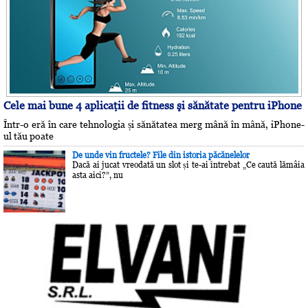
Cele mai bune 4 aplicaţii de fitness şi sănătate pentru iPhone
Într-o eră în care tehnologia și sănătatea merg mână în mână, iPhone-
ul tău poate
De unde vin fructele? File din istoria păcănelelor
Dacă ai jucat vreodată un slot și te-ai întrebat „Ce caută lămâia
asta aici?”, nu