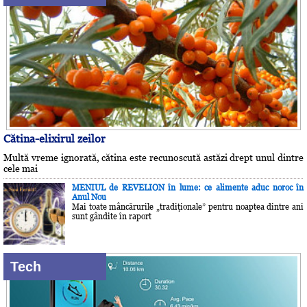
Cătina-elixirul zeilor
Multă vreme ignorată, cătina este recunoscută astăzi drept unul dintre
cele mai
MENIUL de REVELION în lume: ce alimente aduc noroc în
Anul Nou
Mai toate mâncărurile „tradiţionale” pentru noaptea dintre ani
sunt gândite în raport
Tech