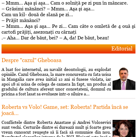
– Mmm… Aşa şi aşa… Cam o solniţă pe zi pun în mâncare.
– Grăsimi mănânci? – Mmm… Aşa şi aşa…
Cam un kil- două de slană pe zi…
– Prăjit mănânci?
– Mmm… Aşa şi aşa… Pe zi… Cam câte o omletă de 4 ouă şi
cartofi prăjiţi, asezonaţi cu cârnaţi
.– Aha… Dar de băut, bei? – A, da! De băut, beau!
Editorial
Despre "cazul" Gheboasa
A luat foc internetul, au navalit deontologii, au explodat
opiniile. Cazul Gheboasa, la mare concurenta cu fata ucisa
in Mangalia care avea initial 12 ani si fusese violata, iar
apoi 18 si ucisa de colega de camera In fapt, un produs al
gradului de cultura aferent unor concetateni, domnul cu
pricina a fost lasat sa evolueze intr-o siluire a...
Roberta vs Volo! Game, set: Roberta! Partida încă se
joacă...
Conflictele dintre Roberta Anastase şi Andrei Volosevici
sunt vechi. Certurile dintre ei durează mult şi foarte greu
vreun cunoscut reuşeşte să îi facă să comunice din nou.
Rezultatul alegerilor interne de la PNL Ploieşti este încă o