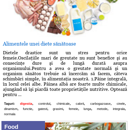
Alimentele unei diete sănătoase
Dietele drastice sunt un stres pentru orice
femeie.Oscilaţiile mari de greutate nu sunt benefice şi au
consecinţe dure şi de lungă durată asupra
organismului.Pentru a avea o greutate normală şi un
organism sănătos trebuie să încercăm să facem, câteva
schimbări simple, în alimentaţia noastră. 1.Pâine integrală,
în locul celei albe. Pâinea albă are foarte multe chimicale,
ajungând să îşi piardă toate proprietăţile nutritive. Optează
pentru ...
,
,
,
,
,
,
Taguri:
digestia
controlul
chimicale
calorii
carbogazoase
cinele
,
,
,
,
,
,
,
,
dinamism
functie
gatesti
grasimi
femeie
lunga
metode
integrala
normala
Food