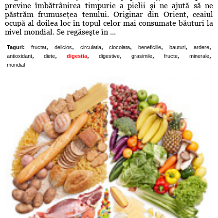
previne îmbătrânirea timpurie a pielii şi ne ajută să ne
păstrăm frumuseţea tenului. Originar din Orient, ceaiul
ocupă al doilea loc în topul celor mai consumate băuturi la
nivel mondial. Se regăseşte în ...
,
,
,
,
,
,
,
Taguri:
fructat
delicios
circulatia
ciocolata
beneficiile
bauturi
ardere
,
,
,
,
,
,
,
antioxidant
diete
digestia
digestive
grasimile
fructe
minerale
mondial