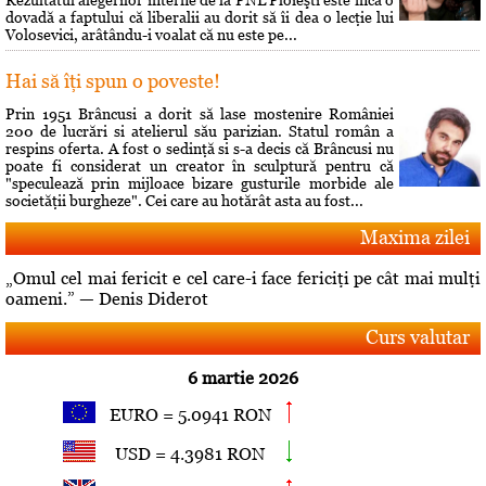
dovadă a faptului că liberalii au dorit să îi dea o lecţie lui
Volosevici, arâtându-i voalat că nu este pe...
Hai să îţi spun o poveste!
Prin 1951 Brâncusi a dorit să lase mostenire României
200 de lucrări si atelierul său parizian. Statul român a
respins oferta. A fost o sedinţă si s-a decis că Brâncusi nu
poate fi considerat un creator în sculptură pentru că
"speculează prin mijloace bizare gusturile morbide ale
societăţii burgheze". Cei care au hotărât asta au fost...
Maxima zilei
„Omul cel mai fericit e cel care-i face fericiţi pe cât mai mulţi
oameni.” — Denis Diderot
Curs valutar
6 martie 2026
EURO = 5.0941 RON
USD = 4.3981 RON