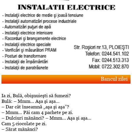
Bancul zilei
Ia zi, Bulă, obişnuieşti să fumezi?
Bulă: – Mmm… Aşa şi aşa…
– Dar cât înseamnă „aşa şi aşa”?
– Mmm… Păi cam 4 pachete pe zi.
– Dulciuri mănânci? – Mmm… Aşa şi aşa…
Cam 5 ciocolate pe zi.
– Sărat mănânci?