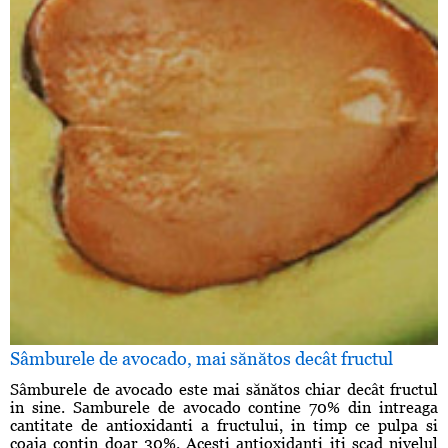
Sâmburele de avocado, mai sănătos decât fructul
Sâmburele de avocado este mai sănătos chiar decât fructul
in sine. Samburele de avocado contine 70% din intreaga
cantitate de antioxidanti a fructului, in timp ce pulpa si
coaja contin doar 30%. Acesti antioxidanti iti scad nivelul