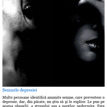
Semnele depresiei
Multe persoane identifică anumite semne, care prevestesc o
depresie, dar, din păcate, nu ştiu să şi le explice. Le pun pe
seama oboselii, a stresului sau a nopţlor nedormite. Este