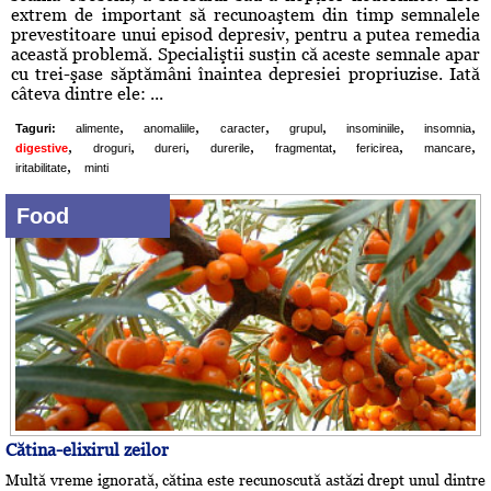
extrem de important să recunoaştem din timp semnalele
prevestitoare unui episod depresiv, pentru a putea remedia
această problemă. Specialiştii susţin că aceste semnale apar
cu trei-şase săptămâni înaintea depresiei propriuzise. Iată
câteva dintre ele: ...
,
,
,
,
,
,
Taguri:
alimente
anomaliile
caracter
grupul
insominiile
insomnia
,
,
,
,
,
,
,
digestive
droguri
dureri
durerile
fragmentat
fericirea
mancare
,
iritabilitate
minti
Food
Cătina-elixirul zeilor
Multă vreme ignorată, cătina este recunoscută astăzi drept unul dintre