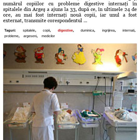
numărul copiilor cu probleme digestive internaţi în
spitalele din Argeş a ajuns la 33, după ce, în ultimele 24 de
ore, au mai fost internaţi nouă copii, iar unul a fost
externat, transmite corespondentul ...
,
,
,
,
,
,
Taguri:
spitalele
copii
digestive
duminica
ingrijirea
internati
,
,
probleme
argeseni
medicilor