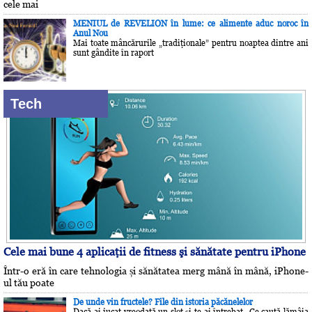
cele mai
MENIUL de REVELION în lume: ce alimente aduc noroc în
Anul Nou
Mai toate mâncărurile „tradiţionale” pentru noaptea dintre ani
sunt gândite în raport
Tech
Cele mai bune 4 aplicaţii de fitness şi sănătate pentru iPhone
Într-o eră în care tehnologia și sănătatea merg mână în mână, iPhone-
ul tău poate
De unde vin fructele? File din istoria păcănelelor
Dacă ai jucat vreodată un slot și te-ai întrebat „Ce caută lămâia