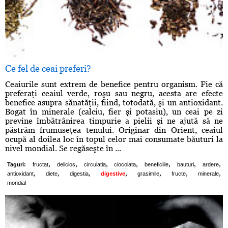
Ce fel de ceai preferi?
Ceaiurile sunt extrem de benefice pentru organism. Fie că
preferaţi ceaiul verde, roşu sau negru, acesta are efecte
benefice asupra sănatăţii, fiind, totodată, şi un antioxidant.
Bogat în minerale (calciu, fier şi potasiu), un ceai pe zi
previne îmbătrânirea timpurie a pielii şi ne ajută să ne
păstrăm frumuseţea tenului. Originar din Orient, ceaiul
ocupă al doilea loc în topul celor mai consumate băuturi la
nivel mondial. Se regăseşte în ...
,
,
,
,
,
,
,
Taguri:
fructat
delicios
circulatia
ciocolata
beneficiile
bauturi
ardere
,
,
,
,
,
,
,
antioxidant
diete
digestia
digestive
grasimile
fructe
minerale
mondial