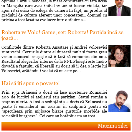
opiniile. Cazul Gheboasa, la mare concurenta cu fata ucisa
in Mangalia care avea initial 12 ani si fusese violata, iar
apoi 18 si ucisa de colega de camera In fapt, un produs al
gradului de cultura aferent unor concetateni, domnul cu
pricina a fost lasat sa evolueze intr-o siluire a...
Roberta vs Volo! Game, set: Roberta! Partida încă se
joacă...
Conflictele dintre Roberta Anastase şi Andrei Volosevici
sunt vechi. Certurile dintre ei durează mult şi foarte greu
vreun cunoscut reuşeşte să îi facă să comunice din nou.
Rezultatul alegerilor interne de la PNL Ploieşti este încă o
dovadă a faptului că liberalii au dorit să îi dea o lecţie lui
Volosevici, arâtându-i voalat că nu este pe...
Hai să îţi spun o poveste!
Prin 1951 Brâncusi a dorit să lase mostenire României
200 de lucrări si atelierul său parizian. Statul român a
respins oferta. A fost o sedinţă si s-a decis că Brâncusi nu
poate fi considerat un creator în sculptură pentru că
"speculează prin mijloace bizare gusturile morbide ale
societăţii burgheze". Cei care au hotărât asta au fost...
Maxima zilei