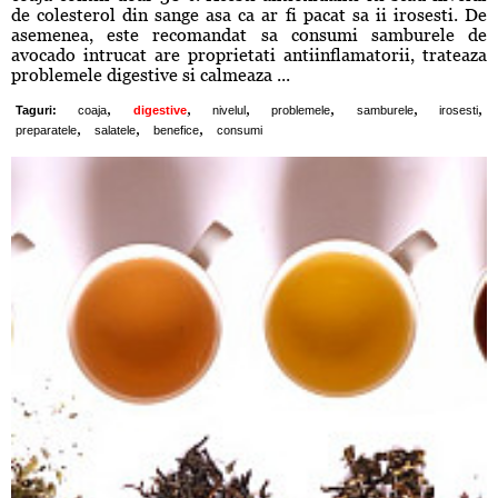
de colesterol din sange asa ca ar fi pacat sa ii irosesti. De
asemenea, este recomandat sa consumi samburele de
avocado intrucat are proprietati antiinflamatorii, trateaza
problemele digestive si calmeaza ...
,
,
,
,
,
,
Taguri:
coaja
digestive
nivelul
problemele
samburele
irosesti
,
,
,
preparatele
salatele
benefice
consumi