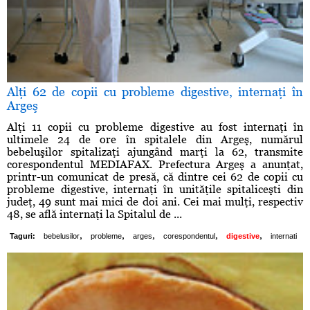
Alţi 62 de copii cu probleme digestive, internaţi în
Argeş
Alţi 11 copii cu probleme digestive au fost internaţi în
ultimele 24 de ore în spitalele din Argeş, numărul
bebeluşilor spitalizaţi ajungând marţi la 62, transmite
corespondentul MEDIAFAX. Prefectura Argeş a anunţat,
printr-un comunicat de presă, că dintre cei 62 de copii cu
probleme digestive, internaţi în unităţile spitaliceşti din
judeţ, 49 sunt mai mici de doi ani. Cei mai mulţi, respectiv
48, se află internaţi la Spitalul de ...
,
,
,
,
,
Taguri:
bebelusilor
probleme
arges
corespondentul
digestive
internati