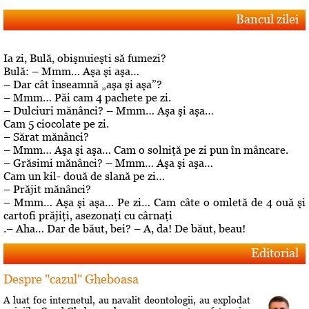
Bancul zilei
Ia zi, Bulă, obişnuieşti să fumezi?
Bulă: – Mmm… Aşa şi aşa…
– Dar cât înseamnă „aşa şi aşa”?
– Mmm… Păi cam 4 pachete pe zi.
– Dulciuri mănânci? – Mmm… Aşa şi aşa…
Cam 5 ciocolate pe zi.
– Sărat mănânci?
– Mmm… Aşa şi aşa… Cam o solniţă pe zi pun în mâncare.
– Grăsimi mănânci? – Mmm… Aşa şi aşa…
Cam un kil- două de slană pe zi…
– Prăjit mănânci?
– Mmm… Aşa şi aşa… Pe zi… Cam câte o omletă de 4 ouă şi
cartofi prăjiţi, asezonaţi cu cârnaţi
.– Aha… Dar de băut, bei? – A, da! De băut, beau!
Editorial
Despre "cazul" Gheboasa
A luat foc internetul, au navalit deontologii, au explodat