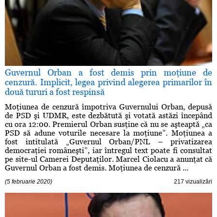
Guvernul Orban a fost demis prin moţiune de
cenzură. Implicit, legea privind alegerea primarilor în
două tururi a fost respinsă
Moţiunea de cenzură împotriva Guvernului Orban, depusă
de PSD şi UDMR, este dezbătută şi votată astăzi începând
cu ora 12:00. Premierul Orban susţine că nu se aşteaptă „ca
PSD să adune voturile necesare la moţiune”. Moţiunea a
fost intitulată „Guvernul Orban/PNL – privatizarea
democraţiei româneşti”, iar întregul text poate fi consultat
pe site-ul Camerei Deputaţilor. Marcel Ciolacu a anunţat că
Guvernul Orban a fost demis. Moţiunea de cenzură ...
(5 februarie 2020)
217 vizualizări