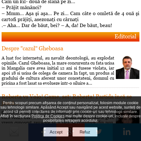
Cam un kil- două de slană pe zi…
– Prăjit mănânci?
– Mmm… Aşa şi aşa… Pe zi… Cam câte o omletă de 4 ouă şi
cartofi prăjiţi, asezonaţi cu cârnaţi
.– Aha… Dar de băut, bei? – A, da! De băut, beau!
Editorial
Despre "cazul" Gheboasa
A luat foc internetul, au navalit deontologii, au explodat
opiniile. Cazul Gheboasa, la mare concurenta cu fata ucisa
in Mangalia care avea initial 12 ani si fusese violata, iar
apoi 18 si ucisa de colega de camera In fapt, un produs al
gradului de cultura aferent unor concetateni, domnul cu
pricina a fost lasat sa evolueze intr-o siluire a...
Roberta vs Volo! Game, set: Roberta! Partida încă se
joacă...
Pentru scopuri precum afișarea de conținut personalizat, folosim module cookie
sau tehnologii similare. Apăsând Accept sau navigând pe acest website, sunteți de
acord să permiți colectarea de informații prin cookie-uri sau tehnologii similare.
Conflictele dintre Roberta Anastase şi Andrei Volosevici
Aflați în secțiunea
Politica de Cookies
mai multe despre cookie-uri, inclusiv despre
sunt vechi. Certurile dintre ei durează mult şi foarte greu
posibilitatea retragerii acordului.
vreun cunoscut reuşeşte să îi facă să comunice din nou.
Rezultatul alegerilor interne de la PNL Ploieşti este încă o
dovadă a faptului că liberalii au dorit să îi dea o lecţie lui
Volosevici, arâtându-i voalat că nu este pe...