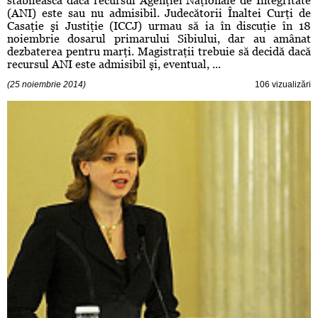
stabilească dacă recursul Agenţiei Naţionale de Integritate
(ANI) este sau nu admisibil. Judecătorii Înaltei Curţi de
Casaţie şi Justiţie (ICCJ) urmau să ia în discuţie în 18
noiembrie dosarul primarului Sibiului, dar au amânat
dezbaterea pentru marţi. Magistraţii trebuie să decidă dacă
recursul ANI este admisibil şi, eventual, ...
(25 noiembrie 2014)
106 vizualizări