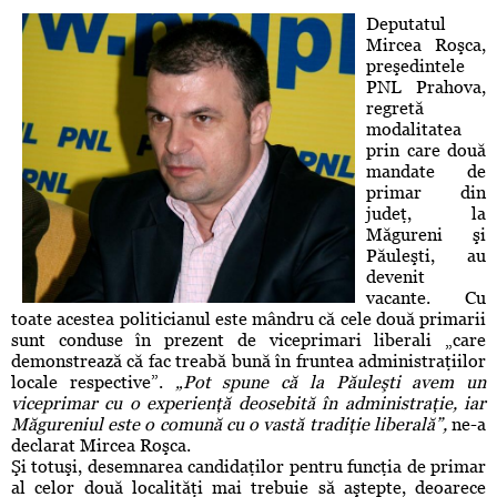
Deputatul
Mircea Roşca,
preşedintele
PNL Prahova,
regretă
modalitatea
prin care două
mandate de
primar din
judeţ, la
Măgureni şi
Păuleşti, au
devenit
vacante. Cu
toate acestea politicianul este mândru că cele două primarii
sunt conduse în prezent de viceprimari liberali „care
demonstrează că fac treabă bună în fruntea administraţiilor
locale respective”.
„Pot spune că la Păuleşti avem un
viceprimar cu o experienţă deosebită în administraţie, iar
Măgureniul este o comună cu o vastă tradiţie liberală”,
ne-a
declarat Mircea Roşca.
Şi totuşi, desemnarea candidaţilor pentru funcţia de primar
al celor două localităţi mai trebuie să aştepte, deoarece