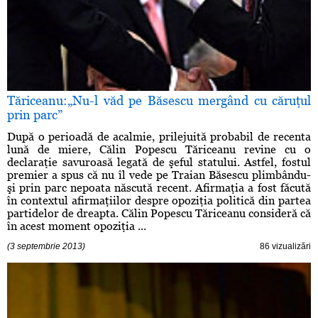
Tăriceanu:„Nu-l văd pe Băsescu mergând cu căruţul
prin parc”
După o perioadă de acalmie, prilejuită probabil de recenta
lună de miere, Călin Popescu Tăriceanu revine cu o
declaraţie savuroasă legată de şeful statului. Astfel, fostul
premier a spus că nu îl vede pe Traian Băsescu plimbându-
şi prin parc nepoata născută recent. Afirmaţia a fost făcută
în contextul afirmaţiilor despre opoziţia politică din partea
partidelor de dreapta. Călin Popescu Tăriceanu consideră că
în acest moment opoziţia ...
(3 septembrie 2013)
86 vizualizări