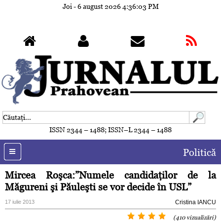
Joi - 6 august 2026
4:36:06 PM
ISSN 2344 – 1488; ISSN–L 2344 – 1488
Politică
Mircea Roşca:”Numele candidaţilor de la
Măgureni şi Păuleşti se vor decide în USL”
17 iulie 2013
Cristina IANCU
(410 vizualizări)