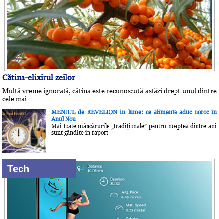
Cătina-elixirul zeilor
Multă vreme ignorată, cătina este recunoscută astăzi drept unul dintre
cele mai
MENIUL de REVELION în lume: ce alimente aduc noroc în
Anul Nou
Mai toate mâncărurile „tradiţionale” pentru noaptea dintre ani
sunt gândite în raport
Tech