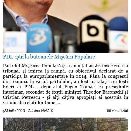
PDL-iştii la butoanele Mişcării Populare
Partidul Mişcarea Populară şi-a anunţat astăzi înscrierea la
tribunal şi ieşirea la rampă, cu obiectivul declarat de a
participa la europarlamentare în 2014. Până la congresul
din toamnă, la vârful partidului, au fost instalaţi trei foşti
lideri ai PDL - deputatul Eugen Tomac, ca preşedinte
interimar, secondat de foştii miniştri Theodor Baconschi şi
Cristian Petrescu - şi alţi câţiva apropiaţi ai acestuia în
vremurile relaţiilor bune ...
(23 iulie 2013 - Cristina IANCU)
89 vizualizări