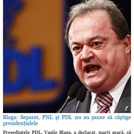
Blaga: Separat, PNL şi PDL nu au şanse să câştige
prezidenţialele
Preşedintele PDL, Vasile Blaga, a declarat, marţi seară, că