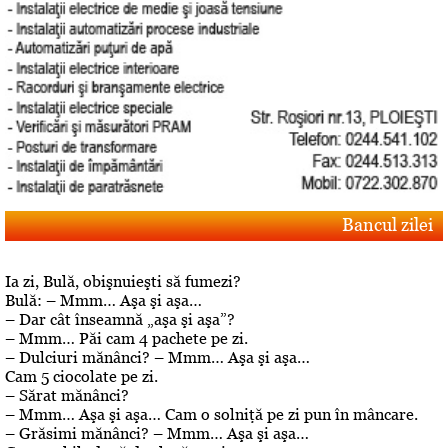
Bancul zilei
Ia zi, Bulă, obişnuieşti să fumezi?
Bulă: – Mmm… Aşa şi aşa…
– Dar cât înseamnă „aşa şi aşa”?
– Mmm… Păi cam 4 pachete pe zi.
– Dulciuri mănânci? – Mmm… Aşa şi aşa…
Cam 5 ciocolate pe zi.
– Sărat mănânci?
– Mmm… Aşa şi aşa… Cam o solniţă pe zi pun în mâncare.
– Grăsimi mănânci? – Mmm… Aşa şi aşa…