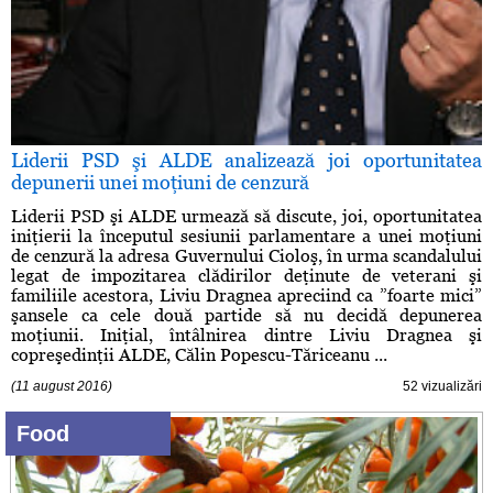
Liderii PSD şi ALDE analizează joi oportunitatea
depunerii unei moţiuni de cenzură
Liderii PSD şi ALDE urmează să discute, joi, oportunitatea
iniţierii la începutul sesiunii parlamentare a unei moţiuni
de cenzură la adresa Guvernului Cioloş, în urma scandalului
legat de impozitarea clădirilor deţinute de veterani şi
familiile acestora, Liviu Dragnea apreciind ca ”foarte mici”
şansele ca cele două partide să nu decidă depunerea
moţiunii. Iniţial, întâlnirea dintre Liviu Dragnea şi
copreşedinţii ALDE, Călin Popescu-Tăriceanu ...
(11 august 2016)
52 vizualizări
Food