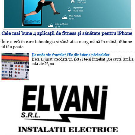
Cele mai bune 4 aplicaţii de fitness şi sănătate pentru iPhone
Într-o eră în care tehnologia și sănătatea merg mână în mână, iPhone-
ul tău poate
De unde vin fructele? File din istoria păcănelelor
Dacă ai jucat vreodată un slot și te-ai întrebat „Ce caută lămâia
asta aici?”, nu