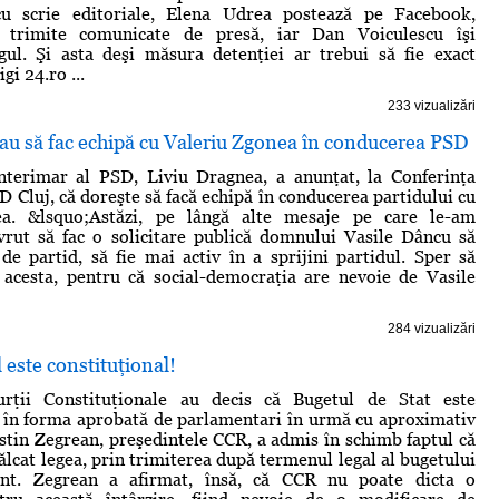
u scrie editoriale, Elena Udrea postează pe Facebook,
 trimite comunicate de presă, iar Dan Voiculescu îşi
gul. Şi asta deşi măsura detenţiei ar trebui să fie exact
gi 24.ro ...
233 vizualizări
au să fac echipă cu Valeriu Zgonea în conducerea PSD
interimar al PSD, Liviu Dragnea, a anunţat, la Conferinţa
D Cluj, că doreşte să facă echipă în conducerea partidului cu
ea. &lsquo;Astăzi, pe lângă alte mesaje pe care le-am
vrut să fac o solicitare publică domnului Vasile Dâncu să
 de partid, să fie mai activ în a sprijini partidul. Sper să
 acesta, pentru că social-democraţia are nevoie de Vasile
284 vizualizări
este constituţional!
urţii Constituţionale au decis că Bugetul de Stat este
, în forma aprobată de parlamentari în urmă cu aproximativ
ustin Zegrean, preşedintele CCR, a admis în schimb faptul că
ălcat legea, prin trimiterea după termenul legal al bugetului
ent. Zegrean a afirmat, însă, că CCR nu poate dicta o