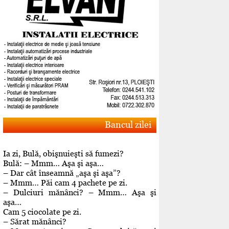
Bancul zilei
Ia zi, Bulă, obişnuieşti să fumezi?
Bulă: – Mmm… Aşa şi aşa…
– Dar cât înseamnă „aşa şi aşa”?
– Mmm… Păi cam 4 pachete pe zi.
– Dulciuri mănânci? – Mmm… Aşa şi
aşa…
Cam 5 ciocolate pe zi.
– Sărat mănânci?