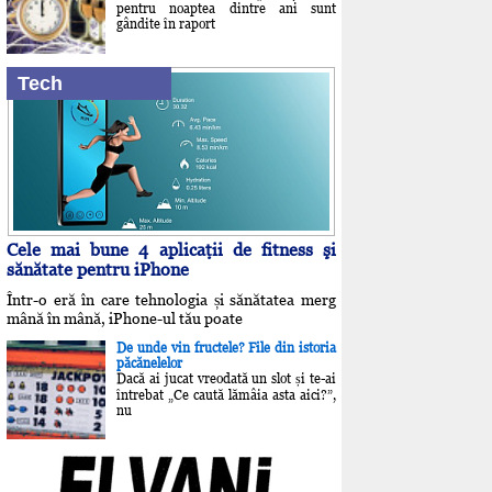
pentru noaptea dintre ani sunt
gândite în raport
Tech
Cele mai bune 4 aplicaţii de fitness şi
sănătate pentru iPhone
Într-o eră în care tehnologia și sănătatea merg
mână în mână, iPhone-ul tău poate
De unde vin fructele? File din istoria
păcănelelor
Dacă ai jucat vreodată un slot și te-ai
întrebat „Ce caută lămâia asta aici?”,
nu