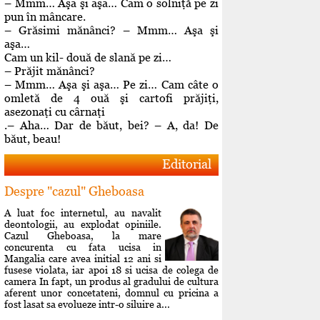
– Mmm… Aşa şi aşa… Cam o solniţă pe zi
pun în mâncare.
– Grăsimi mănânci? – Mmm… Aşa şi
aşa…
Cam un kil- două de slană pe zi…
– Prăjit mănânci?
– Mmm… Aşa şi aşa… Pe zi… Cam câte o
omletă de 4 ouă şi cartofi prăjiţi,
asezonaţi cu cârnaţi
.– Aha… Dar de băut, bei? – A, da! De
băut, beau!
Editorial
Despre "cazul" Gheboasa
A luat foc internetul, au navalit
deontologii, au explodat opiniile.
Cazul Gheboasa, la mare
concurenta cu fata ucisa in
Mangalia care avea initial 12 ani si
fusese violata, iar apoi 18 si ucisa de colega de
camera In fapt, un produs al gradului de cultura
aferent unor concetateni, domnul cu pricina a
fost lasat sa evolueze intr-o siluire a...