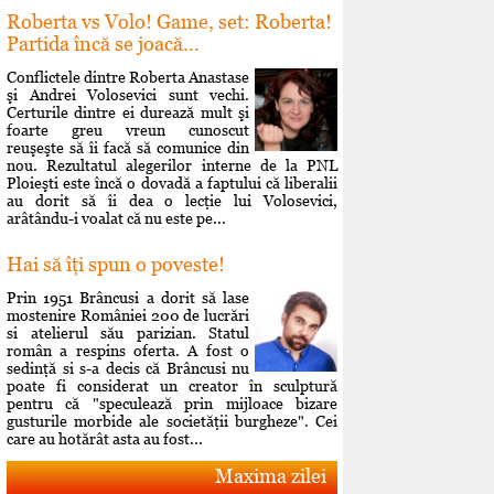
Roberta vs Volo! Game, set: Roberta!
Partida încă se joacă...
Conflictele dintre Roberta Anastase
şi Andrei Volosevici sunt vechi.
Certurile dintre ei durează mult şi
foarte greu vreun cunoscut
reuşeşte să îi facă să comunice din
nou. Rezultatul alegerilor interne de la PNL
Ploieşti este încă o dovadă a faptului că liberalii
au dorit să îi dea o lecţie lui Volosevici,
arâtându-i voalat că nu este pe...
Hai să îţi spun o poveste!
Prin 1951 Brâncusi a dorit să lase
mostenire României 200 de lucrări
si atelierul său parizian. Statul
român a respins oferta. A fost o
sedinţă si s-a decis că Brâncusi nu
poate fi considerat un creator în sculptură
pentru că "speculează prin mijloace bizare
gusturile morbide ale societăţii burgheze". Cei
care au hotărât asta au fost...
Maxima zilei