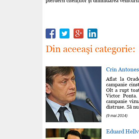
pierderii clienţilor şi diminuarea venituril
Din aceeaşi categorie:
Crin Antonesc
Aflat la Orad
campanie cinst
Olt a rupt toa
Victor Ponta.
campanie vizua
distruse. Să nu
(9 mai 2014)
Eduard Hellvi