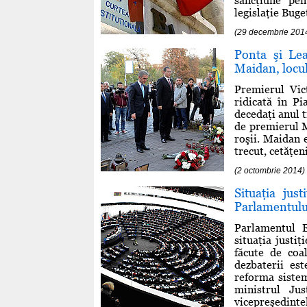
sancţiune pen
legislaţie Buget
(29 decembrie 201
Ponta şi Lea
Maidan, locul
Premierul Vic
ridicată în P
decedaţi anul t
de premierul M
roşii. Maidan e
trecut, cetăţen
(2 octombrie 2014)
Situaţia jus
Parlamentul
Parlamentul E
situaţia justiţ
făcute de coa
dezbaterii es
reforma sistem
ministrul Ju
vicepreşedintel