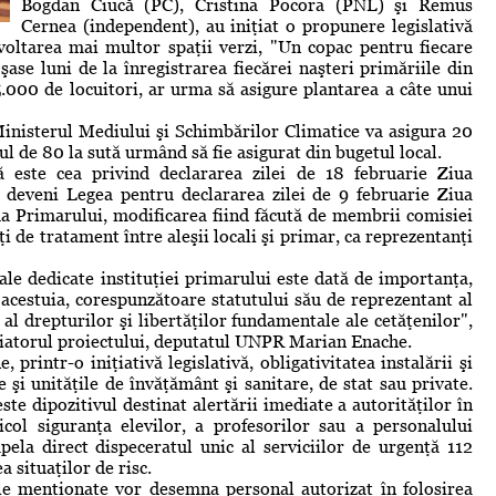
Bogdan Ciucă (PC), Cristina Pocora (PNL) şi Remus
Cernea (independent), au iniţiat o propunere legislativă
oltarea mai multor spaţii verzi, "Un copac pentru fiecare
şase luni de la înregistrarea fiecărei naşteri primăriile din
5.000 de locuitori, ar urma să asigure plantarea a câte unui
Ministerul Mediului şi Schimbărilor Climatice va asigura 20
tul de 80 la sută urmând să fie asigurat din bugetul local.
ă este cea privind declararea zilei de 18 februarie Ziua
ea deveni Legea pentru declararea zilei de 9 februarie Ziua
iua Primarului, modificarea fiind făcută de membrii comisiei
ţi de tratament între aleşii locali şi primar, ca reprezentanţi
nale dedicate instituţiei primarului este dată de importanţa,
r acestuia, corespunzătoare statutului său de reprezentant al
t al drepturilor şi libertăţilor fundamentale ale cetăţenilor",
ţiatorul proiectului, deputatul UNPR Marian Enache.
rintr-o iniţiativă legislativă, obligativitatea instalării şi
le şi unităţile de învăţământ şi sanitare, de stat sau private.
ste dipozitivul destinat alertării imediate a autorităţilor în
col siguranţa elevilor, a profesorilor sau a personalului
pela direct dispeceratul unic al serviciilor de urgenţă 112
 situaţilor de risc.
ile menţionate vor desemna personal autorizat în folosirea