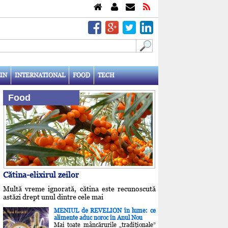
IN
INTERNATIONAL
FOOD
TECH
Food
Cătina-elixirul zeilor
Multă vreme ignorată, cătina este recunoscută
astăzi drept unul dintre cele mai
MENIUL de REVELION în lume: ce
alimente aduc noroc în Anul Nou
Mai toate mâncărurile „tradiţionale”