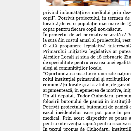
privind îmbunătăţirea mediului prin dezv
copil". Potrivit proiectului, în termen de 
localităţile cu o populaţie mai mare de 1
copac pentru fiecare copil nou-născut.
În proiectul de act normativ se arată că 
la sută din costul anual al proiectului, res
O altă propunere legislativă interesant
Primarului Iniţiativa legislativă ar put
Aleşilor Locali şi ziua de 18 februarie Z
de specialitate pentru crearea unei egalită
aleşi ai comunităţilor locale.
"Oportunitatea instituirii unei zile naţio
rolul instituţiei primarului şi atribuţiilo
comunităţii locale şi al statului, de garan
argumentează, în epunerea de motive, ini
Un alt deputat, Tudor Ciuhodaru, propune, p
folosirii butonului de panică în instituţii
Potrivit proiectului, butonului de panică e
cazul incidentelor care pot pune în peri
medical. Prin acest dispozitiv se poate a
pentru intervenţia rapidă pentru rezolvarea
În textul propus de Ciuhodaru, instituţi