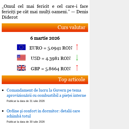
„Omul cel mai fericit e cel care-i face
fericiţi pe cât mai mulţi oameni.” — Denis
Diderot
Curs valutar
6 martie 2026
EURO = 5.0941 RON
USD = 4.3981 RON
GBP = 5.8664 RON
Top articole
Comandament de lucru la Guvern pe tema
aprovizionării cu combustibil a pieţei interne
Publicat la data de 31 iulie 2026
Ordine şi confort in dormitor: detalii care
schimbă totul
Publicat la data de 30 iulie 2026