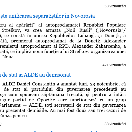
58 vizualizări
şte unificarea separatiştilor în Novorosia
tru al apărării“ al autoproclamatei Republici Populare
 Strelkov, va crea armata „Noii Rusii“ („Novorusia“/
), ce constă în unirea Republicilor Luhangk şi Doneţk, a
bătă, premierul autoproclamat de la Doneţk, Alexander
remierul autoproclamat al RPD, Alexander Zaharcenko, a
ătă, ce implică noua funcţie a lui Strelkov: organizarea unei
„Noua ...
421 vizualizări
ii de stat ai ALDE au demisonat
e ALDE Daniel Constantin a anunţat luni, 23 noiembrie, că
ii de stat ai partidului din guvernarea precedentă au
Aşa cum spuneam săptămâna trecută, şi pentru a întări
ingur partid de Opoziţie care funcţionează cu un grup
 Parlament — ALDE, toţi secretarii de stat din guvernarea
au prezentat demisiile. Au mai fost două sau trei cazuri de
rămas pentru ...
)
88 vizualizări