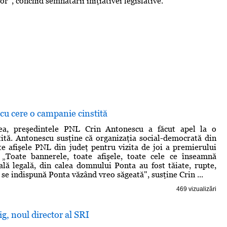
or", conchid semnatarii iniţiativei legislative.
u cere o campanie cinstită
ea, preşedintele PNL Crin Antonescu a făcut apel la o
ită. Antonescu susţine că organizaţia social-democrată din
te afişele PNL din judeţ pentru vizita de joi a premierului
 „Toate bannerele, toate afişele, toate cele ce înseamnă
lă legală, din calea domnului Ponta au fost tăiate, rupte,
 se indispună Ponta văzând vreo săgeată", susţine Crin ...
469 vizualizări
g, noul director al SRI