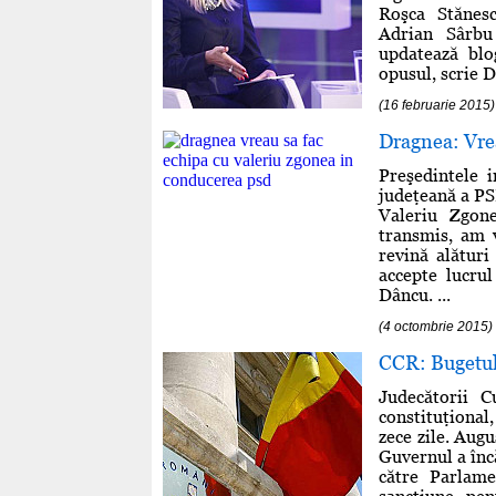
Roşca Stănesc
Adrian Sârbu
updatează blo
opusul, scrie Di
(16 februarie 2015)
Dragnea: Vre
Preşedintele 
judeţeană a PS
Valeriu Zgon
transmis, am 
revină alături
accepte lucrul
Dâncu. ...
(4 octombrie 2015)
CCR: Bugetul 
Judecătorii C
constituţional
zece zile. Aug
Guvernul a înc
către Parlam