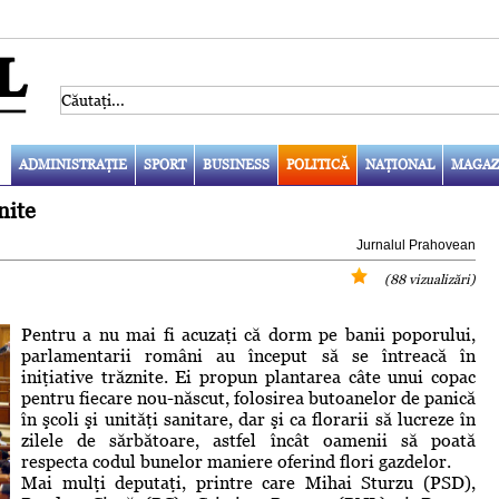
ADMINISTRAŢIE
SPORT
BUSINESS
POLITICĂ
NAŢIONAL
MAGAZ
nite
Jurnalul Prahovean
(88 vizualizări)
Pentru a nu mai fi acuzaţi că dorm pe banii poporului,
parlamentarii români au început să se întreacă în
iniţiative trăznite. Ei propun plantarea câte unui copac
pentru fiecare nou-născut, folosirea butoanelor de panică
în şcoli şi unităţi sanitare, dar şi ca florarii să lucreze în
zilele de sărbătoare, astfel încât oamenii să poată
respecta codul bunelor maniere oferind flori gazdelor.
Mai mulţi deputaţi, printre care Mihai Sturzu (PSD),