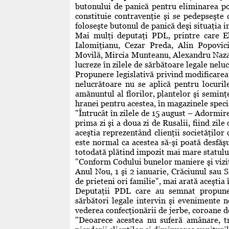
butonului de panică pentru eliminarea posi
constituie contravenţie şi se pedepseşte
foloseşte butonul de panică deşi situaţia 
Mai mulţi deputaţi PDL, printre care E
Ialomiţianu, Cezar Preda, Alin Popovic
Movilă, Mircia Munteanu, Alexandru Nazare,
lucreze în zilele de sărbătoare legale nelu
Propunere legislativă privind modificarea
nelucrătoare nu se aplică pentru locuri
amănuntul al florilor, plantelor şi semin
hranei pentru acestea, în magazinele speci
"Întrucât în zilele de 15 august – Adormi
prima zi şi a doua zi de Rusalii, fiind zil
aceştia reprezentând clienţii societăţilor 
este normal ca acestea să-şi poată desfăşur
totodată plătind impozit mai mare statului"
"Conform Codului bunelor maniere şi vizite
Anul Nou, 1 şi 2 ianuarie, Crăciunul sau S
de prieteni ori familie", mai arată aceştia
Deputaţii PDL care au semnat propuner
sărbători legale intervin şi evenimente 
vederea confecţionării de jerbe, coroane de
"Deoarece acestea nu suferă amânare, tr