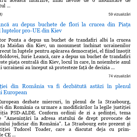
tru această întârzire, fiind nevoie de o modificare de
ul ...
4)
59 vizualizări
ncă au depus buchete de flori la crucea din Piaţa
 luptelor pro-UE din Kiev
tor Ponta a depus un buchet de trandafiri albi la crucea
iaţa Maidan din Kiev, un monument închinat ucrainenilor
recut în luptele pentru apărarea democraţiei, el fiind însoţit
oldovei, Iurie Leancă, care a depus un buchet de trandafiri
ste piaţa centrală din Kiev, locul în care, în noiembrie anul
ii ucraineni au început să protesteze faţă de decizia ...
74 vizualizări
tiţiei din România va fi dezbătută astăzi în plenul
ui European
uropean dezbate miercuri, în plenul de la Strasbourg,
iei din România ca urmare a modificărilor la legile justiţiei
liţia PSD-ALDE. Conform ordinii de zi a şedinţei, tema
te "Ameninţări la adresa statului de drept provocate de
ului judiciar din România". La Strasbourg este prezent şi
stiţiei Tudorel Toader, care a discutat deja cu prim-
e CE ...