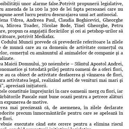
bilităţii unor alarme false.Potrivit propunerii legislative,
 cu amenda de la 100 la 300 de lei fapta persoanei care nu
impune acest lucru pentru descurajarea unui act antisocial.
lena Udrea, Andreea Paul, Claudia Boghicevici, Gheorghe
iu, Mircea Toader, Nicolae Bode, Tinel Gheorghe, Petru
 propun ca angajaţii florăriilor şi cei ai petshop-urilor să
crătoare, potrivit Mediafax.
 Codului Muncii prevede că prevederile referitoare la zilele
le de muncă care au ca domeniu de activitate comerţul cu
ţelor, comerţul cu amănuntul al animalelor de companie şi a
alizate.
rea Maicii Domnului, 30 noiembrie – Sfântul Apostol Andrei,
e onomastice şi totodată prilej pentru oameni de a oferi flori,
ce au ca obiect de activitate desfacerea şi vânzarea de flori,
a activitatea legal, realizând astfel de venituri mai mari şi
, apreciază iniţiatorii.
le constituie împrejurări în care oamenii merg cu flori, iar
ărbătorile Pascale sunt bune ocazii pentru a petrece alături
 în expunerea de motive.
ea mai precizează că, de asemenea, în zilele declarate
nedorite precum înmormântările pentru care se apelează în
 flori.
ebuie executate când este cerere pentru a elimina riscul