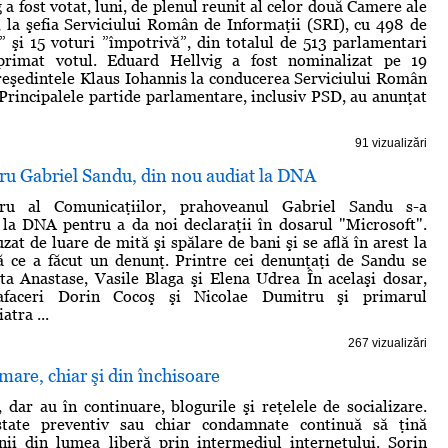
a fost votat, luni, de plenul reunit al celor două Camere ale
 la şefia Serviciului Român de Informaţii (SRI), cu 498 de
” şi 15 voturi ”împotrivă”, din totalul de 513 parlamentari
primat votul. Eduard Hellvig a fost nominalizat pe 19
reşedintele Klaus Iohannis la conducerea Serviciului Român
 Principalele partide parlamentare, inclusiv PSD, au anunţat
91 vizualizări
ru Gabriel Sandu, din nou audiat la DNA
tru al Comunicaţiilor, prahoveanul Gabriel Sandu s-a
 la DNA pentru a da noi declaraţii în dosarul "Microsoft".
zat de luare de mită şi spălare de bani şi se află în arest la
ă ce a făcut un denunţ. Printre cei denunţaţi de Sandu se
a Anastase, Vasile Blaga şi Elena Udrea În acelaşi dosar,
faceri Dorin Cocoş şi Nicolae Dumitru şi primarul
atra ...
267 vizualizări
imare, chiar şi din închisoare
, dar au în continuare, blogurile şi reţelele de socializare.
state preventiv sau chiar condamnate continuă să ţină
nii din lumea liberă prin intermediul internetului. Sorin