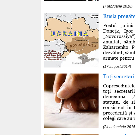
(7 februarie 2018)
Rusia pregăte
Fostul „minis
Doneţk, Igor
„Novorossiya“
anunţat, sâm
Zaharcenko. P
dezvăluit, sâmb
armate pentru 
(17 august 2014)
Toţi secretar
Copreşedintel
toţi secretar
demisionat. „
statutul de s
consistent în
precedentă şi-
colegi care au 
(24 noiembrie 2015