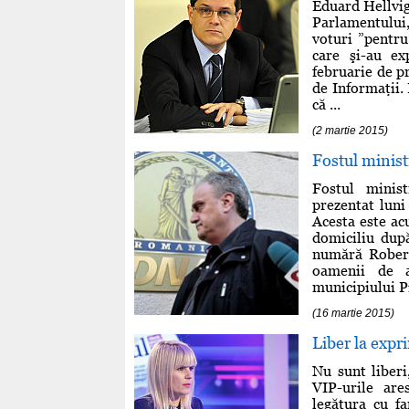
Eduard Hellvig 
Parlamentului,
voturi ”pentru
care şi-au ex
februarie de p
de Informaţii.
că ...
(2 martie 2015)
Fostul minist
Fostul minis
prezentat luni
Acesta este acu
domiciliu dup
numără Robert
oamenii de a
municipiului Pi
(16 martie 2015)
Liber la expr
Nu sunt liberi
VIP-urile are
legătura cu fa