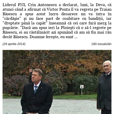
Liderul PNL Crin Antonescu a declarat, luni, la Deva, că
atunci când a afirmat că Victor Ponta îl va regreta pe Traian
Băsescu a spus acest lucru deoarece nu va intra în
"cârdăşie" şi nu face pact de coabitare cu bandiţii, iar
"dreptate până la capăt" înseamnă că cei care fură merg la
puşcărie. "Dacă am spus ieri la Ploieşti că o să-l regrete pe
Băsescu, ei au răstălmăcit azi spunând că am să fiu mai rău
decât Băsescu. Doamne fereşte, eu sunt ...
(29 aprilie 2014)
180 vizualizări