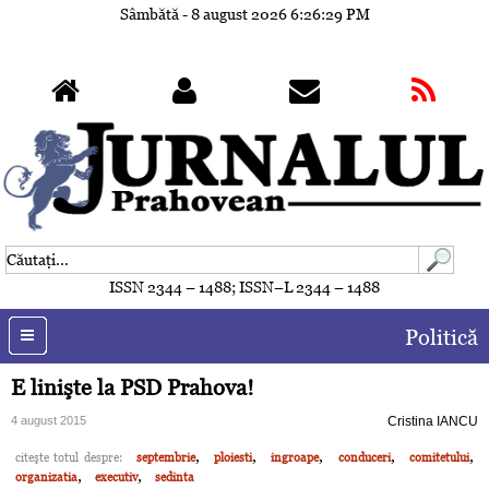
Sâmbătă - 8 august 2026
6:26:32 PM
ISSN 2344 – 1488; ISSN–L 2344 – 1488
Politică
E linişte la PSD Prahova!
4 august 2015
Cristina IANCU
,
,
,
,
,
citeşte totul despre:
septembrie
ploiesti
ingroape
conduceri
comitetului
,
,
organizatia
executiv
sedinta