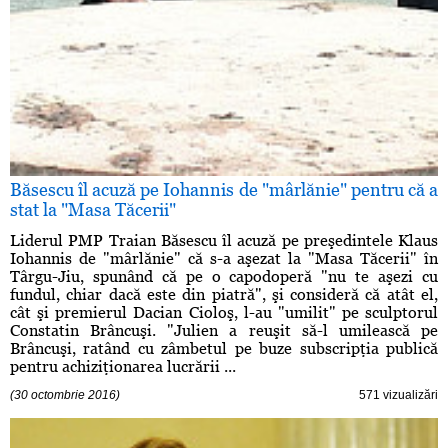
Băsescu îl acuză pe Iohannis de "mârlănie" pentru că a
stat la "Masa Tăcerii"
Liderul PMP Traian Băsescu îl acuză pe preşedintele Klaus
Iohannis de "mârlănie" că s-a aşezat la "Masa Tăcerii" în
Târgu-Jiu, spunând că pe o capodoperă "nu te aşezi cu
fundul, chiar dacă este din piatră", şi consideră că atât el,
cât şi premierul Dacian Cioloş, l-au "umilit" pe sculptorul
Constatin Brâncuşi. "Julien a reuşit să-l umilească pe
Brâncuşi, ratând cu zâmbetul pe buze subscripţia publică
pentru achiziţionarea lucrării ...
(30 octombrie 2016)
571 vizualizări