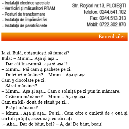
Bancul zilei
Ia zi, Bulă, obişnuieşti să fumezi?
Bulă: – Mmm… Aşa şi aşa…
– Dar cât înseamnă „aşa şi aşa”?
– Mmm… Păi cam 4 pachete pe zi.
– Dulciuri mănânci? – Mmm… Aşa şi aşa…
Cam 5 ciocolate pe zi.
– Sărat mănânci?
– Mmm… Aşa şi aşa… Cam o solniţă pe zi pun în mâncare.
– Grăsimi mănânci? – Mmm… Aşa şi aşa…
Cam un kil- două de slană pe zi…
– Prăjit mănânci?
– Mmm… Aşa şi aşa… Pe zi… Cam câte o omletă de 4 ouă şi
cartofi prăjiţi, asezonaţi cu cârnaţi
.– Aha… Dar de băut, bei? – A, da! De băut, beau!