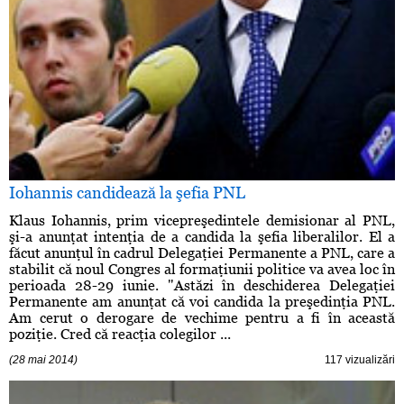
Iohannis candidează la şefia PNL
Klaus Iohannis, prim vicepreşedintele demisionar al PNL,
şi-a anunţat intenţia de a candida la şefia liberalilor. El a
făcut anunţul în cadrul Delegaţiei Permanente a PNL, care a
stabilit că noul Congres al formaţiunii politice va avea loc în
perioada 28-29 iunie. "Astăzi în deschiderea Delegaţiei
Permanente am anunţat că voi candida la preşedinţia PNL.
Am cerut o derogare de vechime pentru a fi în această
poziţie. Cred că reacţia colegilor ...
(28 mai 2014)
117 vizualizări