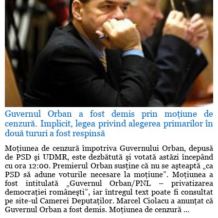
Guvernul Orban a fost demis prin moţiune de
cenzură. Implicit, legea privind alegerea primarilor în
două tururi a fost respinsă
Moţiunea de cenzură împotriva Guvernului Orban, depusă
de PSD şi UDMR, este dezbătută şi votată astăzi începând
cu ora 12:00. Premierul Orban susţine că nu se aşteaptă „ca
PSD să adune voturile necesare la moţiune”. Moţiunea a
fost intitulată „Guvernul Orban/PNL – privatizarea
democraţiei româneşti”, iar întregul text poate fi consultat
pe site-ul Camerei Deputaţilor. Marcel Ciolacu a anunţat că
Guvernul Orban a fost demis. Moţiunea de cenzură ...