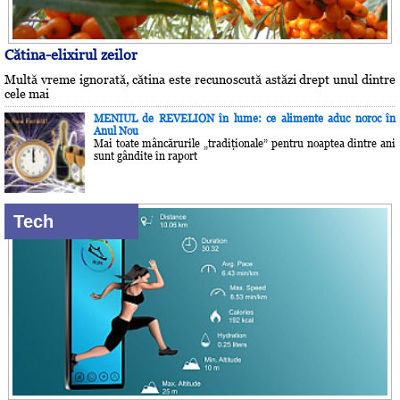
Cătina-elixirul zeilor
Multă vreme ignorată, cătina este recunoscută astăzi drept unul dintre
cele mai
MENIUL de REVELION în lume: ce alimente aduc noroc în
Anul Nou
Mai toate mâncărurile „tradiţionale” pentru noaptea dintre ani
sunt gândite în raport
Tech