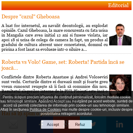
Editorial
Despre "cazul" Gheboasa
A luat foc internetul, au navalit deontologii, au explodat
opiniile. Cazul Gheboasa, la mare concurenta cu fata ucisa
in Mangalia care avea initial 12 ani si fusese violata, iar
apoi 18 si ucisa de colega de camera In fapt, un produs al
gradului de cultura aferent unor concetateni, domnul cu
pricina a fost lasat sa evolueze intr-o siluire a...
Roberta vs Volo! Game, set: Roberta! Partida încă se
joacă...
Conflictele dintre Roberta Anastase şi Andrei Volosevici
sunt vechi. Certurile dintre ei durează mult şi foarte greu
vreun cunoscut reuşeşte să îi facă să comunice din nou.
Rezultatul alegerilor interne de la PNL Ploieşti este încă o
dovadă a faptului că liberalii au dorit să îi dea o lecţie lui
Pentru scopuri precum afișarea de conținut personalizat, folosim module cookie
Volosevici, arâtându-i voalat că nu este pe...
sau tehnologii similare. Apăsând Accept sau navigând pe acest website, sunteți de
acord să permiți colectarea de informații prin cookie-uri sau tehnologii similare.
Aflați în secțiunea
Politica de Cookies
mai multe despre cookie-uri, inclusiv despre
Hai să îţi spun o poveste!
posibilitatea retragerii acordului.
Prin 1951 Brâncusi a dorit să lase mostenire României
200 de lucrări si atelierul său parizian. Statul român a
respins oferta. A fost o sedinţă si s-a decis că Brâncusi nu