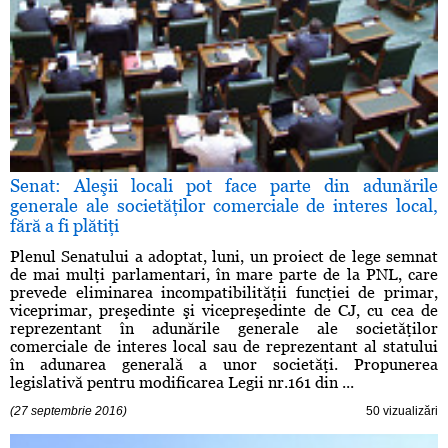
Senat: Aleşii locali pot face parte din adunările
generale ale societăţilor comerciale de interes local,
fără a fi plătiţi
Plenul Senatului a adoptat, luni, un proiect de lege semnat
de mai mulţi parlamentari, în mare parte de la PNL, care
prevede eliminarea incompatibilităţii funcţiei de primar,
viceprimar, preşedinte şi vicepreşedinte de CJ, cu cea de
reprezentant în adunările generale ale societăţilor
comerciale de interes local sau de reprezentant al statului
în adunarea generală a unor societăţi. Propunerea
legislativă pentru modificarea Legii nr.161 din ...
(27 septembrie 2016)
50 vizualizări