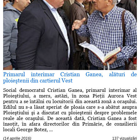
Primarul interimar Cristian Ganea, alături de
ploieştenii din cartierul Vest
Social democratul Cristian Ganea, primarul interimar al
Ploieştiului, a mers, astăzi, în zona Pieţii Aurora Vest
pentru a se întâlni cu locuitorii din această zonă a oraşului.
Edilul nu s-a lăsat speriat de ploaia care s-a abătut asupra
Ploieştiului şi a discutat cu ploieştenii despre problemele
reale ale oraşului. De această dată, Cristian Ganea a fost
însoţit, în afara directorilor din Primărie, de consilierii
locali George Botez, ...
(14 aprilie 2016)
137 vizualizări