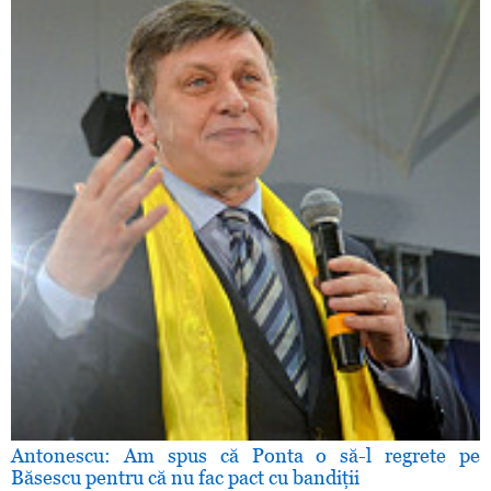
Antonescu: Am spus că Ponta o să-l regrete pe
Băsescu pentru că nu fac pact cu bandiţii