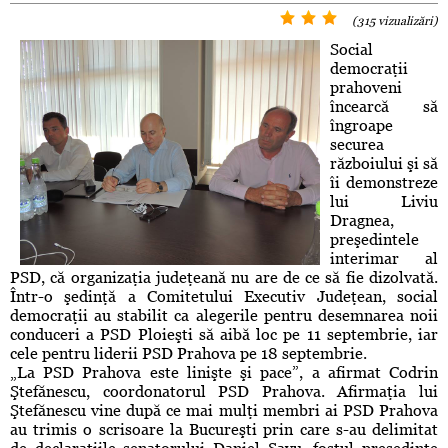
(315 vizualizări)
Social
democraţii
prahoveni
încearcă să
îngroape
securea
războiului şi să
îi demonstreze
lui Liviu
Dragnea,
preşedintele
interimar al
PSD, că organizaţia judeţeană nu are de ce să fie dizolvată.
Într-o şedinţă a Comitetului Executiv Judeţean, social
democraţii au stabilit ca alegerile pentru desemnarea noii
conduceri a PSD Ploieşti să aibă loc pe 11 septembrie, iar
cele pentru liderii PSD Prahova pe 18 septembrie.
„La PSD Prahova este linişte şi pace”, a afirmat Codrin
Ştefănescu, coordonatorul PSD Prahova. Afirmaţia lui
Ştefănescu vine după ce mai mulţi membri ai PSD Prahova
au trimis o scrisoare la Bucureşti prin care s-au delimitat