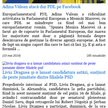
Adina Vălean atacă dur PDL pe Facebook
Europarlamentarul PNL Adina Valean a ridiculizat
activitatea în Parlamentul European a Monicăi Macovei, cu
care PDL se mândreşte ca fiind cel mai bun
europarlamentar român. “Spunea Monica Macovei că a
facut 40 de rapoarte în Parlamentul European, dar marea
lor majoritate sunt doar o păginuţă formala despre
descărcarea de gestiune la diverse agenţii europene. A fost
de fapt un singur raport din care te faci că faci 35. E şi asta o
formulă ...
(10 mai 2014)
185 vizualizări
Liviu Dragnea şi-a lansat candidatura astăzi, susţinut
de peste jumătate dintre filialele PSD
Preşedintele interimar al PSD, Liviu Dragnea, şi-a lansat
duminică, la Alexandria, candidatura la şefia partidului,
fiind în acest moment susţinut de cel puţin 26 de filiale, şi
avându-l contracandidat doar pe senatorul ploiestean
Daniel Savu, după retragerile lui Robert Negoiţă şi Şerban
Nicolae. Liviu Dragnea a participat, duminică, de la ora