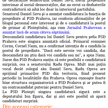
de declaraţiile senatorului Daniel Savu, fostul preşedinte
interimar al social-democraţilor, dar au cerut ca dezbaterile
contradictorii să aibă loc doar în interiorul partidului.
Senatorul Daniel Savu şi-a anunţat candidatura la funcţia de
preşedinte al PSD Prahova, iar conform afirmaţiilor de pe
blogul personal este interesat şi de o candidatură la postul
de primar al Ploieştiului, aşa cum
Jurnalul Prahovean a
anunţat încă de acum câteva săptămâni.
Deocamdată candidatura lui Daniel Savu pentru şefia PSD
Prahova este singura anunţată oficial. Primarul comunei
Cornu, Cornel Nanu, nu a confirmat intenţia de a candida la
postul de preşedinte. "Dacă este nevoie voi candida, dar
deocamdată nu ştiu dacă voi candida sau nu", a spus Nanu.
Surse din PSD Prahova susţin că este posibilă o candidatură
surpriză, cea a senatorului Radu Oprea. Mult mai puţin
vocal decât colegul său Daniel Savu, Radu Oprea are
sprijinul primarilor PSD din teritoriu, fiind prezent
periodic în localităţile din Prahova. Oprea cunoaşte foarte
bine structura organizatorică a PSD Prahova şi ar putea fi
un contracandidat puternic pentru Daniel Savu.
La PSD Ploieşti singura candidatură sigură este a
deputatului Ion Eparu, dar şi aici este posibil să apară
candidaturi surpriză.
Din aceeaşi categorie: