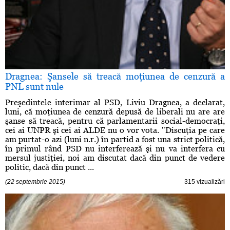
Dragnea: Şansele să treacă moţiunea de cenzură a
PNL sunt nule
Preşedintele interimar al PSD, Liviu Dragnea, a declarat,
luni, că moţiunea de cenzură depusă de liberali nu are are
şanse să treacă, pentru că parlamentarii social-democraţi,
cei ai UNPR şi cei ai ALDE nu o vor vota. "Discuţia pe care
am purtat-o azi (luni n.r.) în partid a fost una strict politică,
în primul rând PSD nu interferează şi nu va interfera cu
mersul justiţiei, noi am discutat dacă din punct de vedere
politic, dacă din punct ...
(22 septembrie 2015)
315 vizualizări