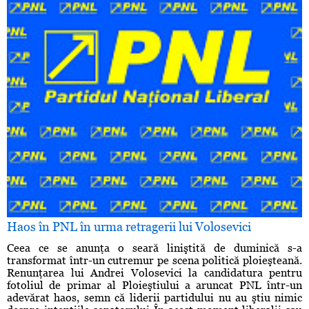
Haos în PNL în urma retragerii lui Volosevici
Ceea ce se anunţa o seară liniştită de duminică s-a
transformat într-un cutremur pe scena politică ploieşteană.
Renunţarea lui Andrei Volosevici la candidatura pentru
fotoliul de primar al Ploieştiului a aruncat PNL într-un
adevărat haos, semn că liderii partidului nu au ştiu nimic