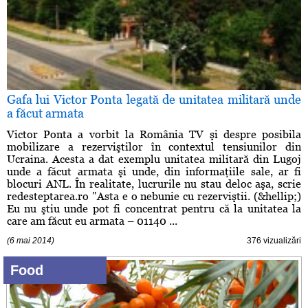
Gafa lui Victor Ponta legată de unitatea militară unde
a făcut armata
Victor Ponta a vorbit la România TV şi despre posibila
mobilizare a rezerviştilor în contextul tensiunilor din
Ucraina. Acesta a dat exemplu unitatea militară din Lugoj
unde a făcut armata şi unde, din informaţiile sale, ar fi
blocuri ANL. În realitate, lucrurile nu stau deloc aşa, scrie
redesteptarea.ro "Asta e o nebunie cu rezerviştii. (&hellip;)
Eu nu ştiu unde pot fi concentrat pentru că la unitatea la
care am făcut eu armata – 01140 ...
(6 mai 2014)
376 vizualizări
Food