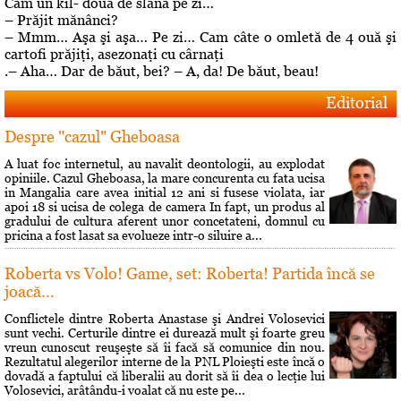
Cam un kil- două de slană pe zi…
– Prăjit mănânci?
– Mmm… Aşa şi aşa… Pe zi… Cam câte o omletă de 4 ouă şi
cartofi prăjiţi, asezonaţi cu cârnaţi
.– Aha… Dar de băut, bei? – A, da! De băut, beau!
Editorial
Despre "cazul" Gheboasa
A luat foc internetul, au navalit deontologii, au explodat
opiniile. Cazul Gheboasa, la mare concurenta cu fata ucisa
in Mangalia care avea initial 12 ani si fusese violata, iar
apoi 18 si ucisa de colega de camera In fapt, un produs al
gradului de cultura aferent unor concetateni, domnul cu
pricina a fost lasat sa evolueze intr-o siluire a...
Roberta vs Volo! Game, set: Roberta! Partida încă se
joacă...
Conflictele dintre Roberta Anastase şi Andrei Volosevici
sunt vechi. Certurile dintre ei durează mult şi foarte greu
vreun cunoscut reuşeşte să îi facă să comunice din nou.
Rezultatul alegerilor interne de la PNL Ploieşti este încă o
dovadă a faptului că liberalii au dorit să îi dea o lecţie lui
Volosevici, arâtându-i voalat că nu este pe...