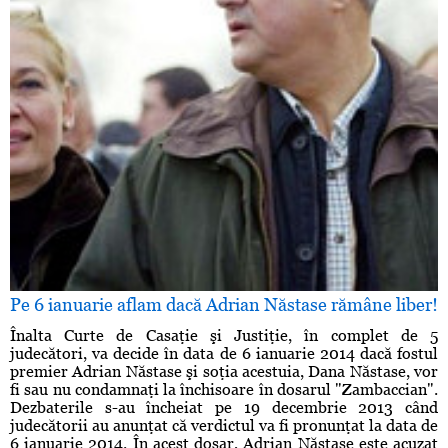
Pe 6 ianuarie aflam dacă Adrian Năstase rămâne liber!
Înalta Curte de Casaţie şi Justiţie, în complet de 5
judecători, va decide în data de 6 ianuarie 2014 dacă fostul
premier Adrian Năstase şi soţia acestuia, Dana Năstase, vor
fi sau nu condamnaţi la închisoare în dosarul "Zambaccian".
Dezbaterile s-au încheiat pe 19 decembrie 2013 când
judecătorii au anunţat că verdictul va fi pronunţat la data de
6 ianuarie 2014. În acest dosar, Adrian Năstase este acuzat