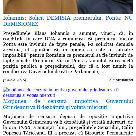
Iohannis: Solicit DEMISIA premierului. Ponta: NU
DEMISIONEZ
Preşedintele Klaus Iohannis a anunţat, vineri, că, în
condiţiile în care DNA a comunicat că premierul Victor
Ponta este învinuit de fapte penale, i-a solicitat demisia
acestuia, el spunând că, în opinia sa, este o ”situaţie
imposibilă” pentru România ca premierul să fie învinuit de
fapte penale. Premierul Victor Ponta a anunţat că respectă
poziţia publică a preşedintelui, dar că a fost numit la
conducerea Guvernului de către Parlament şi ...
(5 iunie 2015)
215 vizualizări
Moţiunea de cenzură împotriva Guvernului
Grindeanu va fi dezbătută şi votată miercuri
Moţiunea de cenzură depusă de opoziţie împotriva
Guvernului Grindeanu va fi dezbătută şi votată miercuri, de
la ora 12.00, a anunţat, luni, preşedintele Senatului, Călin
Popescu Tăriceanu. El a precizat că Birourile Permanente