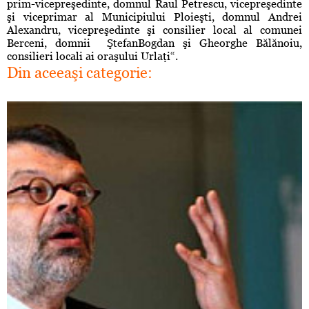
prim-vicepreşedinte, domnul Raul Petrescu, vicepreşedinte
şi viceprimar al Municipiului Ploieşti, domnul Andrei
Alexandru, vicepreşedinte şi consilier local al comunei
Berceni, domnii ŞtefanBogdan şi Gheorghe Bălănoiu,
consilieri locali ai oraşului Urlaţi“.
Din aceeaşi categorie: