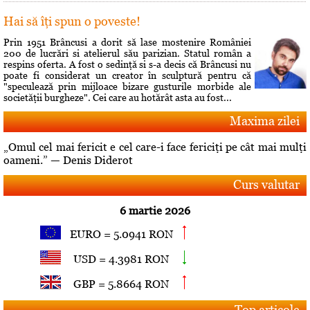
Hai să îţi spun o poveste!
Prin 1951 Brâncusi a dorit să lase mostenire României
200 de lucrări si atelierul său parizian. Statul român a
respins oferta. A fost o sedinţă si s-a decis că Brâncusi nu
poate fi considerat un creator în sculptură pentru că
"speculează prin mijloace bizare gusturile morbide ale
societăţii burgheze". Cei care au hotărât asta au fost...
Maxima zilei
„Omul cel mai fericit e cel care-i face fericiţi pe cât mai mulţi
oameni.” — Denis Diderot
Curs valutar
6 martie 2026
EURO = 5.0941 RON
USD = 4.3981 RON
GBP = 5.8664 RON
Top articole