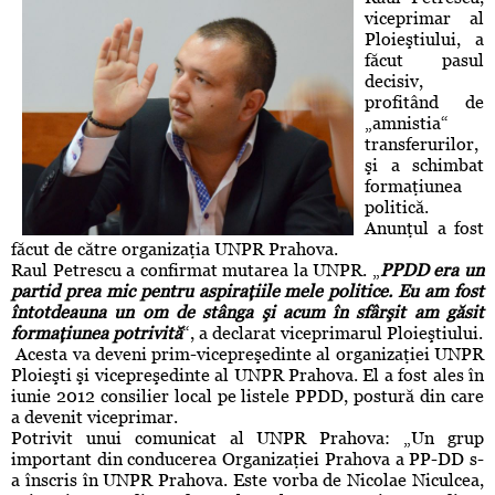
viceprimar al
Ploieştiului, a
făcut pasul
decisiv,
profitând de
„amnistia“
transferurilor,
şi a schimbat
formaţiunea
politică.
Anunţul a fost
făcut de către organizaţia UNPR Prahova.
Raul Petrescu a confirmat mutarea la UNPR. „
PPDD era un
partid prea mic pentru aspiraţiile mele politice. Eu am fost
întotdeauna un om de stânga şi acum în sfârşit am găsit
formaţiunea potrivită
“, a declarat viceprimarul Ploieştiului.
Acesta va deveni prim-vicepreşedinte al organizaţiei UNPR
Ploieşti şi vicepreşedinte al UNPR Prahova. El a fost ales în
iunie 2012 consilier local pe listele PPDD, postură din care
a devenit viceprimar.
Potrivit unui comunicat al UNPR Prahova: „Un grup
important din conducerea Organizaţiei Prahova a PP-DD s-
a înscris în UNPR Prahova. Este vorba de Nicolae Niculcea,