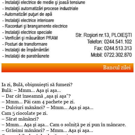
Bancul zilei
Ia zi, Bulă, obişnuieşti să fumezi?
Bulă: – Mmm… Aşa şi aşa…
– Dar cât înseamnă „aşa şi aşa”?
– Mmm… Păi cam 4 pachete pe zi.
– Dulciuri mănânci? – Mmm… Aşa şi aşa…
Cam 5 ciocolate pe zi.
– Sărat mănânci?
– Mmm… Aşa şi aşa… Cam o solniţă pe zi pun în mâncare.
– Grăsimi mănânci? – Mmm… Aşa şi aşa…