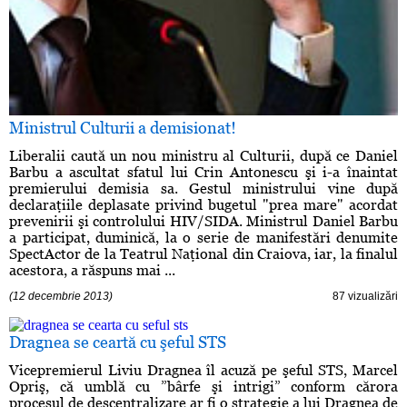
Ministrul Culturii a demisionat!
Liberalii caută un nou ministru al Culturii, după ce Daniel
Barbu a ascultat sfatul lui Crin Antonescu şi i-a înaintat
premierului demisia sa. Gestul ministrului vine după
declaraţiile deplasate privind bugetul "prea mare" acordat
prevenirii şi controlului HIV/SIDA. Ministrul Daniel Barbu
a participat, duminică, la o serie de manifestări denumite
SpectActor de la Teatrul Naţional din Craiova, iar, la finalul
acestora, a răspuns mai ...
(12 decembrie 2013)
87 vizualizări
Dragnea se ceartă cu şeful STS
Vicepremierul Liviu Dragnea îl acuză pe şeful STS, Marcel
Opriş, că umblă cu ”bârfe şi intrigi” conform cărora
procesul de descentralizare ar fi o strategie a lui Dragnea de