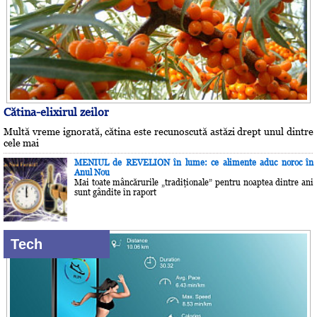
Cătina-elixirul zeilor
Multă vreme ignorată, cătina este recunoscută astăzi drept unul dintre
cele mai
MENIUL de REVELION în lume: ce alimente aduc noroc în
Anul Nou
Mai toate mâncărurile „tradiţionale” pentru noaptea dintre ani
sunt gândite în raport
Tech