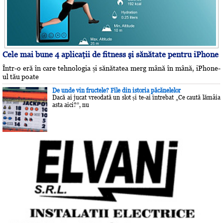
Cele mai bune 4 aplicaţii de fitness şi sănătate pentru iPhone
Într-o eră în care tehnologia și sănătatea merg mână în mână, iPhone-
ul tău poate
De unde vin fructele? File din istoria păcănelelor
Dacă ai jucat vreodată un slot și te-ai întrebat „Ce caută lămâia
asta aici?”, nu