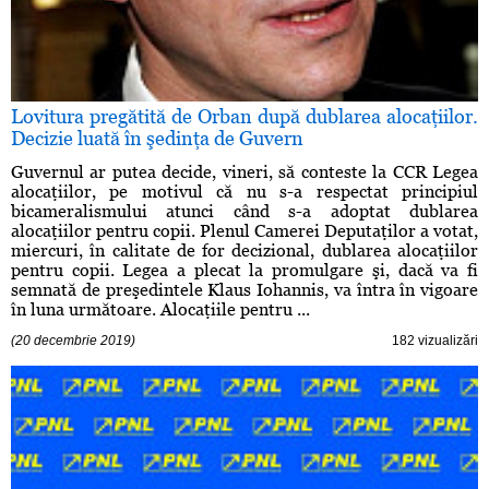
Lovitura pregătită de Orban după dublarea alocaţiilor.
Decizie luată în şedinţa de Guvern
Guvernul ar putea decide, vineri, să conteste la CCR Legea
alocaţiilor, pe motivul că nu s-a respectat principiul
bicameralismului atunci când s-a adoptat dublarea
alocaţiilor pentru copii. Plenul Camerei Deputaţilor a votat,
miercuri, în calitate de for decizional, dublarea alocaţiilor
pentru copii. Legea a plecat la promulgare şi, dacă va fi
semnată de preşedintele Klaus Iohannis, va întra în vigoare
în luna următoare. Alocaţiile pentru ...
(20 decembrie 2019)
182 vizualizări