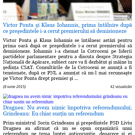
Victor Ponta şi Klaus Iohannis, prima întâlnire după
ce preşedintele i-a cerut premierului să demisioneze
Victor Ponta şi Klaus Iohannis se întâlnesc astăzi pentru
prima oară după ce preşedintele i-a cerut premierului să
demisioneze. Iohannis i-a chemat la Cotroceni pe liderii
partidelor parlamentare pentru a discuta despre Strategia
Naţională de Apărare, subiect care va fi dezbătut şi mâine în
şedinţa CSAT. Consultările de la Cotroceni se anunţă a fi
tensionate, după ce PNL a anunţat că nu-l mai recunoaşte
pe Victor Ponta drept premier şi ...
(8 iunie 2015)
42 vizualizări
Dragnea: Nu avem nimic împotriva referendumului;
Grindeanu: Eu chiar susţin un referendum
Prim-ministrul Sorin Grindeanu şi preşedintele PSD Liviu
Dragnea au afirmat că nu se opun organizării unui
referendum pe tema luptei anticorupţie, deoarece şi ei