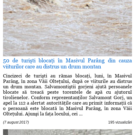
50 de turişti blocaţi în Masivul Parâng din cauza
viiturilor care au distrus un drum montan
Cincizeci de turişti au rămas blocaţi, luni, în Masivul
Parâng, în zona Văii Olteţului, după ce viiturile au distrus
un drum montan. Salvamontiştii gorjeni ajută persoanele
blocate să treacă peste torentele de apă cu ajutorul
tirolienelor. Conform reprezentanţilor Salvamont Gorj, un
apel la 112 a alertat autorităţile care au primit informaţii că
o persoană este blocată în Masivul Parâng, în zona Văii
Olteţului. Ajunşi la faţa locului, cei ...
(7 august 2017)
195 vizualizări