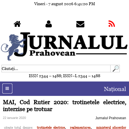
Vineri - 7 august 2026
6:41:23 PM
ISSN 2344 – 1488; ISSN–L 2344 – 1488
Naţional
MAI, Cod Rutier 2020: trotinetele electrice,
interzise pe trotuar
22 ianuarie 2020
Jurnalul Prahovean
,
,
citeşte totul despre:
trotinetele electrice
reglementarea
ministerul afacerilor