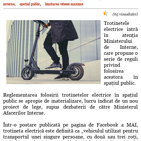
,
,
interne
spatiul public
limitarea vitezei maxime
(65 vizualizări)
Trotinetele
electrice intră
în atenţia
Ministerului
de Interne,
care propune o
serie de reguli
privind
folosirea
acestora în
spaţiul public.
Reglementarea folosirii trotinetelor electrice în spaţiul
public se apropie de materializare, lucru indicat de un nou
proiect de lege, supus dezbaterii de către Ministerul
Afacerilor Interne.
Într-o postare publicată pe pagina de Facebook a MAI,
trotineta electrică este definită ca „vehiculul utilizat pentru
transportul unei singure persoane, cu două sau trei roţi,