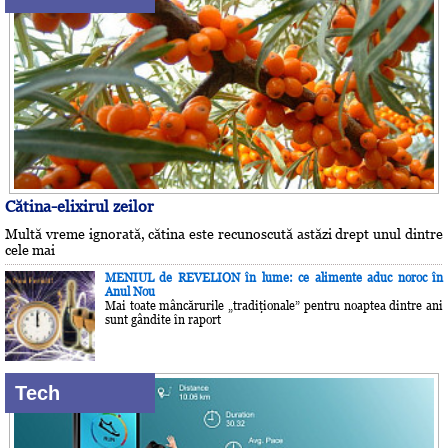
Cătina-elixirul zeilor
Multă vreme ignorată, cătina este recunoscută astăzi drept unul dintre
cele mai
MENIUL de REVELION în lume: ce alimente aduc noroc în
Anul Nou
Mai toate mâncărurile „tradiţionale” pentru noaptea dintre ani
sunt gândite în raport
Tech