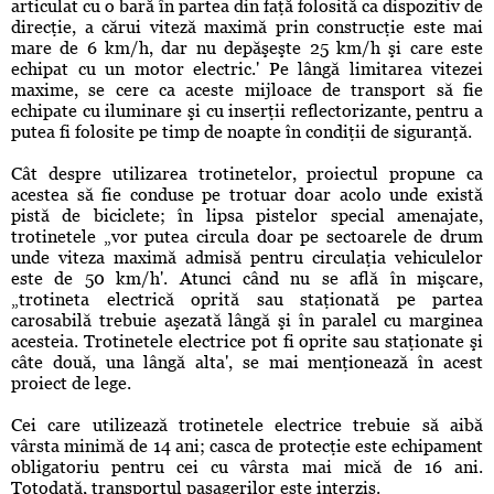
articulat cu o bară în partea din faţă folosită ca dispozitiv de
direcţie, a cărui viteză maximă prin construcţie este mai
mare de 6 km/h, dar nu depăşeşte 25 km/h şi care este
echipat cu un motor electric.' Pe lângă limitarea vitezei
maxime, se cere ca aceste mijloace de transport să fie
echipate cu iluminare şi cu inserţii reflectorizante, pentru a
putea fi folosite pe timp de noapte în condiţii de siguranţă.
Cât despre utilizarea trotinetelor, proiectul propune ca
acestea să fie conduse pe trotuar doar acolo unde există
pistă de biciclete; în lipsa pistelor special amenajate,
trotinetele „vor putea circula doar pe sectoarele de drum
unde viteza maximă admisă pentru circulaţia vehiculelor
este de 50 km/h'. Atunci când nu se află în mişcare,
„trotineta electrică oprită sau staţionată pe partea
carosabilă trebuie aşezată lângă şi în paralel cu marginea
acesteia. Trotinetele electrice pot fi oprite sau staţionate şi
câte două, una lângă alta', se mai menţionează în acest
proiect de lege.
Cei care utilizează trotinetele electrice trebuie să aibă
vârsta minimă de 14 ani; casca de protecţie este echipament
obligatoriu pentru cei cu vârsta mai mică de 16 ani.
Totodată, transportul pasagerilor este interzis.