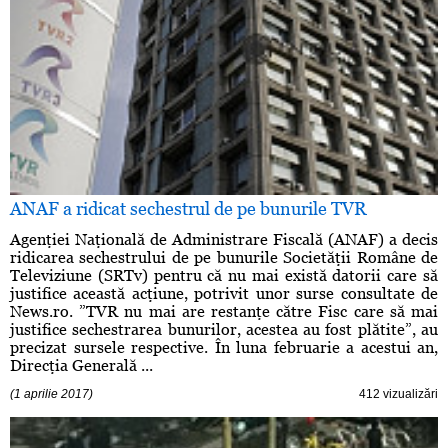
ANAF a ridicat sechestrul de pe bunurile TVR
Agenţiei Naţională de Administrare Fiscală (ANAF) a decis
ridicarea sechestrului de pe bunurile Societăţii Române de
Televiziune (SRTv) pentru că nu mai există datorii care să
justifice această acţiune, potrivit unor surse consultate de
News.ro. ”TVR nu mai are restanţe către Fisc care să mai
justifice sechestrarea bunurilor, acestea au fost plătite”, au
precizat sursele respective. În luna februarie a acestui an,
Direcţia Generală ...
(1 aprilie 2017)
412 vizualizări