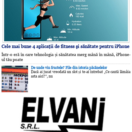
Cele mai bune 4 aplicaţii de fitness şi sănătate pentru iPhone
Într-o eră în care tehnologia și sănătatea merg mână în mână, iPhone-
ul tău poate
De unde vin fructele? File din istoria păcănelelor
Dacă ai jucat vreodată un slot și te-ai întrebat „Ce caută lămâia
asta aici?”, nu