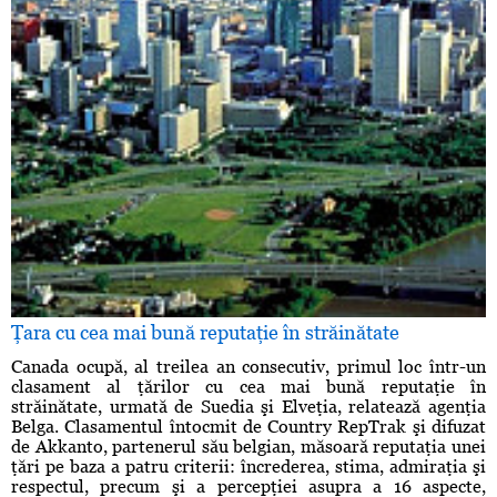
Ţara cu cea mai bună reputaţie în străinătate
Canada ocupă, al treilea an consecutiv, primul loc într-un
clasament al ţărilor cu cea mai bună reputaţie în
străinătate, urmată de Suedia şi Elveţia, relatează agenţia
Belga. Clasamentul întocmit de Country RepTrak şi difuzat
de Akkanto, partenerul său belgian, măsoară reputaţia unei
ţări pe baza a patru criterii: încrederea, stima, admiraţia şi
respectul, precum şi a percepţiei asupra a 16 aspecte,