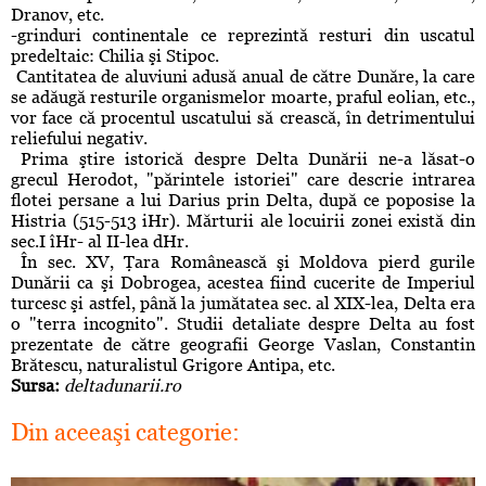
Dranov, etc.
-grinduri continentale ce reprezintă resturi din uscatul
predeltaic: Chilia şi Stipoc.
Cantitatea de aluviuni adusă anual de către Dunăre, la care
se adăugă resturile organismelor moarte, praful eolian, etc.,
vor face că procentul uscatului să crească, în detrimentului
reliefului negativ.
Prima ştire istorică despre Delta Dunării ne-a lăsat-o
grecul Herodot, "părintele istoriei" care descrie intrarea
flotei persane a lui Darius prin Delta, după ce poposise la
Histria (515-513 iHr). Mărturii ale locuirii zonei există din
sec.I îHr- al II-lea dHr.
În sec. XV, Ţara Românească şi Moldova pierd gurile
Dunării ca şi Dobrogea, acestea fiind cucerite de Imperiul
turcesc şi astfel, până la jumătatea sec. al XIX-lea, Delta era
o "terra incognito". Studii detaliate despre Delta au fost
prezentate de către geografii George Vaslan, Constantin
Brătescu, naturalistul Grigore Antipa, etc.
Sursa:
deltadunarii.ro
Din aceeaşi categorie: