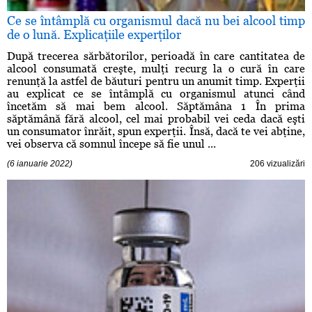
Ce se întâmplă cu organismul dacă nu bei alcool timp
de o lună. Explicaţiile experţilor
După trecerea sărbătorilor, perioadă în care cantitatea de
alcool consumată creşte, mulţi recurg la o cură în care
renunţă la astfel de băuturi pentru un anumit timp. Experţii
au explicat ce se întâmplă cu organismul atunci când
încetăm să mai bem alcool. Săptămâna 1 În prima
săptămână fără alcool, cel mai probabil vei ceda dacă eşti
un consumator înrăit, spun experţii. Însă, dacă te vei abţine,
vei observa că somnul începe să fie unul ...
(6 ianuarie 2022)
206 vizualizări