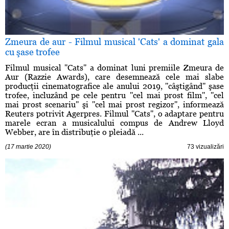
Zmeura de aur - Filmul musical 'Cats' a dominat gala
cu şase trofee
Filmul musical ''Cats'' a dominat luni premiile Zmeura de
Aur (Razzie Awards), care desemnează cele mai slabe
producţii cinematografice ale anului 2019, ''câştigând'' şase
trofee, incluzând pe cele pentru ''cel mai prost film'', ''cel
mai prost scenariu'' şi ''cel mai prost regizor'', informează
Reuters potrivit Agerpres. Filmul ''Cats'', o adaptare pentru
marele ecran a musicalului compus de Andrew Lloyd
Webber, are în distribuţie o pleiadă ...
(17 martie 2020)
73 vizualizări