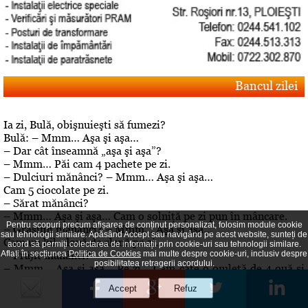
Bancul zilei
Ia zi, Bulă, obişnuieşti să fumezi?
Bulă: – Mmm… Aşa şi aşa…
– Dar cât înseamnă „aşa şi aşa”?
– Mmm… Păi cam 4 pachete pe zi.
– Dulciuri mănânci? – Mmm… Aşa şi aşa…
Cam 5 ciocolate pe zi.
– Sărat mănânci?
– Mmm… Aşa şi aşa… Cam o solniţă pe zi pun în mâncare.
Pentru scopuri precum afișarea de conținut personalizat, folosim module cookie
– Grăsimi mănânci? – Mmm… Aşa şi aşa…
sau tehnologii similare. Apăsând Accept sau navigând pe acest website, sunteți de
Cam un kil- două de slană pe zi…
acord să permiți colectarea de informații prin cookie-uri sau tehnologii similare.
– Prăjit mănânci?
Aflați în secțiunea
Politica de Cookies
mai multe despre cookie-uri, inclusiv despre
posibilitatea retragerii acordului.
– Mmm… Aşa şi aşa… Pe zi… Cam câte o omletă de 4 ouă şi
cartofi prăjiţi, asezonaţi cu cârnaţi
.– Aha… Dar de băut, bei? – A, da! De băut, beau!