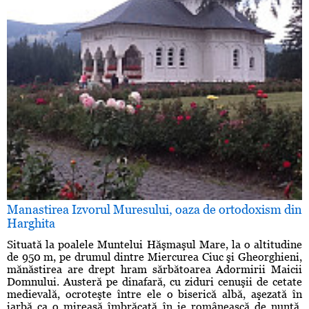
Manastirea Izvorul Muresului, oaza de ortodoxism din
Harghita
Situată la poalele Muntelui Hăşmaşul Mare, la o altitudine
de 950 m, pe drumul dintre Miercurea Ciuc şi Gheorghieni,
mănăstirea are drept hram sărbătoarea Adormirii Maicii
Domnului. Austeră pe dinafară, cu ziduri cenuşii de cetate
medievală, ocroteşte între ele o biserică albă, aşezată în
iarbă ca o mireasă îmbrăcată în ie românească de nuntă.