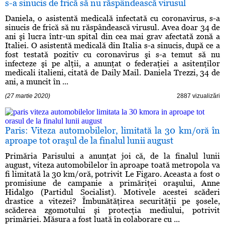
s-a sinucis de frică să nu răspândească virusul
Daniela, o asistentă medicală infectată cu coronavirus, s-a
sinucis de frică să nu răspândească virusul. Avea doar 34 de
ani şi lucra într-un spital din cea mai grav afectată zonă a
Italiei. O asistentă medicală din Italia s-a sinucis, după ce a
fost testată pozitiv cu coronavirus şi s-a temut să nu
infecteze şi pe alţii, a anunţat o federaţiei a asitenţilor
medicali italieni, citată de Daily Mail. Daniela Trezzi, 34 de
ani, a muncit în ...
(27 martie 2020)
2887 vizualizări
Paris: Viteza automobilelor, limitată la 30 km/oră în
aproape tot oraşul de la finalul lunii august
Primăria Parisului a anunţat joi că, de la finalul lunii
august, viteza automobilelor în aproape toată metropola va
fi limitată la 30 km/oră, potrivit Le Figaro. Aceasta a fost o
promisiune de campanie a primăriţei oraşului, Anne
Hidalgo (Partidul Socialist). Motivele acestei scăderi
drastice a vitezei? Îmbunătăţirea securităţii pe şosele,
scăderea zgomotului şi protecţia mediului, potrivit
primăriei. Măsura a fost luată în colaborare cu ...