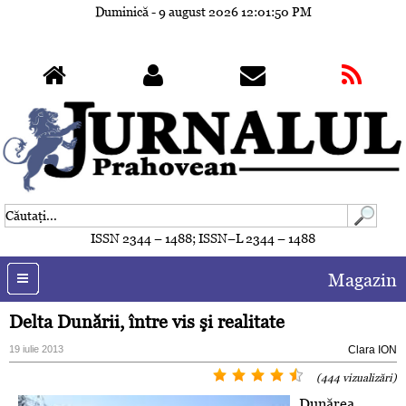
Duminică - 9 august 2026
12:01:53 PM
ISSN 2344 – 1488; ISSN–L 2344 – 1488
Magazin
Delta Dunării, între vis şi realitate
19 iulie 2013
Clara ION
(444 vizualizări)
Dunărea