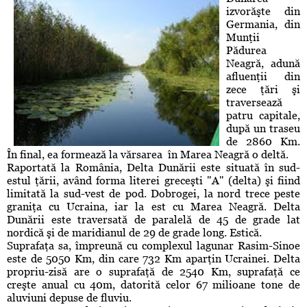
izvorăşte din
Germania, din
Munţii
Pădurea
Neagră, adună
afluenţii din
zece ţări şi
traversează
patru capitale,
după un traseu
de 2860 Km.
În final, ea formează la vărsarea în Marea Neagră o deltă.
Raportată la România, Delta Dunării este situată în sud-
estul ţării, având forma literei greceşti "A" (delta) şi fiind
limitată la sud-vest de pod. Dobrogei, la nord trece peste
graniţa cu Ucraina, iar la est cu Marea Neagră. Delta
Dunării este traversată de paralelă de 45 de grade lat
nordică şi de maridianul de 29 de grade long. Estică.
Suprafaţa sa, împreună cu complexul lagunar Rasim-Sinoe
este de 5050 Km, din care 732 Km aparţin Ucrainei. Delta
propriu-zisă are o suprafaţă de 2540 Km, suprafaţă ce
creşte anual cu 40m, datorită celor 67 milioane tone de
aluviuni depuse de fluviu.