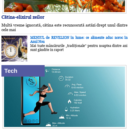
Cătina-elixirul zeilor
Multă vreme ignorată, cătina este recunoscută astăzi drept unul dintre
cele mai
MENIUL de REVELION în lume: ce alimente aduc noroc în
Anul Nou
Mai toate mâncărurile „tradiţionale” pentru noaptea dintre ani
sunt gândite în raport
Tech