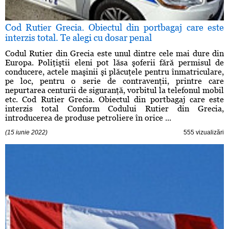
Cod Rutier Grecia. Obiectul din portbagaj care este
interzis total. Te alegi cu dosar penal
Codul Rutier din Grecia este unul dintre cele mai dure din
Europa. Poliţiştii eleni pot lăsa şoferii fără permisul de
conducere, actele maşinii şi plăcuţele pentru înmatriculare,
pe loc, pentru o serie de contravenţii, printre care
nepurtarea centurii de siguranţă, vorbitul la telefonul mobil
etc. Cod Rutier Grecia. Obiectul din portbagaj care este
interzis total Conform Codului Rutier din Grecia,
introducerea de produse petroliere în orice ...
(15 iunie 2022)
555 vizualizări