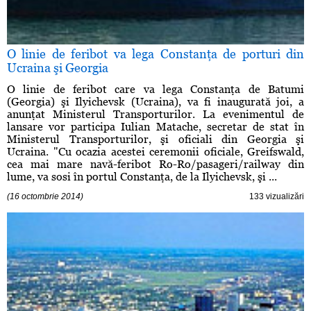
O linie de feribot va lega Constanţa de porturi din
Ucraina şi Georgia
O linie de feribot care va lega Constanţa de Batumi
(Georgia) şi Ilyichevsk (Ucraina), va fi inaugurată joi, a
anunţat Ministerul Transporturilor. La evenimentul de
lansare vor participa Iulian Matache, secretar de stat în
Ministerul Transporturilor, şi oficiali din Georgia şi
Ucraina. "Cu ocazia acestei ceremonii oficiale, Greifswald,
cea mai mare navă-feribot Ro-Ro/pasageri/railway din
lume, va sosi în portul Constanţa, de la Ilyichevsk, şi ...
(16 octombrie 2014)
133 vizualizări