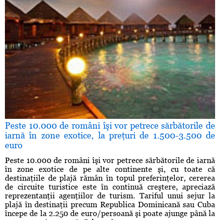
Peste 10.000 de români îşi vor petrece sărbătorile de
iarnă în zone exotice, la preţuri de 1.500-3.500 de
euro
Peste 10.000 de români îşi vor petrece sărbătorile de iarnă
în zone exotice de pe alte continente şi, cu toate că
destinaţiile de plajă rămân în topul preferinţelor, cererea
de circuite turistice este în continuă creştere, apreciază
reprezentanţii agenţiilor de turism. Tariful unui sejur la
plajă în destinaţii precum Republica Dominicană sau Cuba
începe de la 2.250 de euro/persoană şi poate ajunge până la