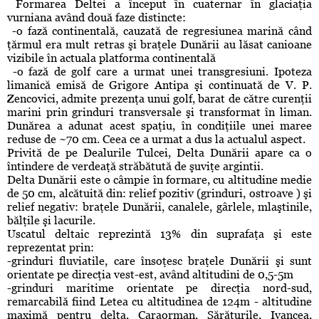
Formarea Deltei a început în cuaternar în glaciaţia
vurniana având două faze distincte:
-o fază continentală, cauzată de regresiunea marină când
ţărmul era mult retras şi braţele Dunării au lăsat canioane
vizibile în actuala platforma continentală
-o fază de golf care a urmat unei transgresiuni. Ipoteza
limanică emisă de Grigore Antipa şi continuată de V. P.
Zencovici, admite prezenţa unui golf, barat de către curenţii
marini prin grinduri transversale şi transformat în liman.
Dunărea a adunat acest spaţiu, în condiţiile unei maree
reduse de ~70 cm. Ceea ce a urmat a dus la actualul aspect.
Privită de pe Dealurile Tulcei, Delta Dunării apare ca o
întindere de verdeaţă străbătută de şuviţe argintii.
Delta Dunării este o câmpie în formare, cu altitudine medie
de 50 cm, alcătuită din: relief pozitiv (grinduri, ostroave ) şi
relief negativ: braţele Dunării, canalele, gârlele, mlaştinile,
bălţile şi lacurile.
Uscatul deltaic reprezintă 13% din suprafaţa şi este
reprezentat prin:
-grinduri fluviatile, care însoţesc braţele Dunării şi sunt
orientate pe direcţia vest-est, având altitudini de 0,5-5m
-grinduri maritime orientate pe direcţia nord-sud,
remarcabilă fiind Letea cu altitudinea de 124m - altitudine
maximă pentru delta, Caraorman, Sărăturile, Ivancea,