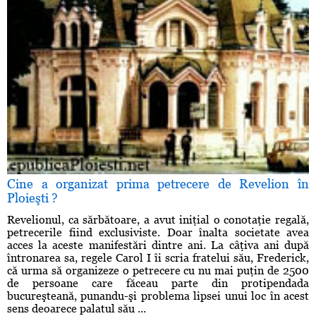
Cine a organizat prima petrecere de Revelion în
Ploieşti ?
Revelionul, ca sărbătoare, a avut iniţial o conotaţie regală,
petrecerile fiind exclusiviste. Doar înalta societate avea
acces la aceste manifestări dintre ani. La câţiva ani după
întronarea sa, regele Carol I îi scria fratelui său, Frederick,
că urma să organizeze o petrecere cu nu mai puţin de 2500
de persoane care făceau parte din protipendada
bucureşteană, punandu-şi problema lipsei unui loc în acest
sens deoarece palatul său ...