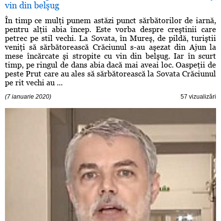
vin din belşug
În timp ce mulţi punem astăzi punct sărbătorilor de iarnă,
pentru alţii abia încep. Este vorba despre creştinii care
petrec pe stil vechi. La Sovata, în Mureş, de pildă, turiştii
veniţi să sărbătorească Crăciunul s-au aşezat din Ajun la
mese încărcate şi stropite cu vin din belşug. Iar în scurt
timp, pe ringul de dans abia dacă mai aveai loc. Oaspeţii de
peste Prut care au ales să sărbătorească la Sovata Crăciunul
pe rit vechi au ...
(7 ianuarie 2020)
57 vizualizări