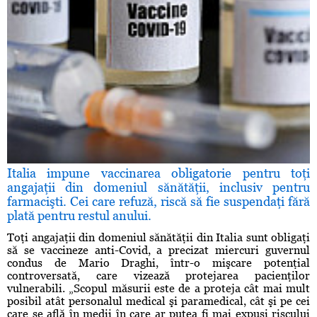
Italia impune vaccinarea obligatorie pentru toţi
angajaţii din domeniul sănătăţii, inclusiv pentru
farmacişti. Cei care refuză, riscă să fie suspendaţi fără
plată pentru restul anului.
Toţi angajaţii din domeniul sănătăţii din Italia sunt obligaţi
să se vaccineze anti-Covid, a precizat miercuri guvernul
condus de Mario Draghi, într-o mişcare potenţial
controversată, care vizează protejarea pacienţilor
vulnerabili. „Scopul măsurii este de a proteja cât mai mult
posibil atât personalul medical şi paramedical, cât şi pe cei
care se află în medii în care ar putea fi mai expuşi riscului