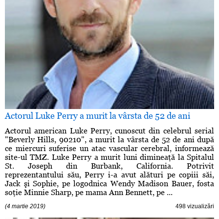
Actorul Luke Perry a murit la vârsta de 52 de ani
Actorul american Luke Perry, cunoscut din celebrul serial
"Beverly Hills, 90210", a murit la vârsta de 52 de ani după
ce miercuri suferise un atac vascular cerebral, informează
site-ul TMZ. Luke Perry a murit luni dimineaţă la Spitalul
St. Joseph din Burbank, California. Potrivit
reprezentantului său, Perry i-a avut alături pe copiii săi,
Jack şi Sophie, pe logodnica Wendy Madison Bauer, fosta
soţie Minnie Sharp, pe mama Ann Bennett, pe ...
(4 martie 2019)
498 vizualizări