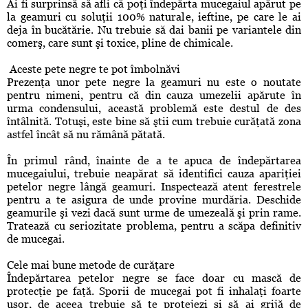
Ai fi surprinsă să afli că poţi îndepărta mucegaiul apărut pe
la geamuri cu soluţii 100% naturale, ieftine, pe care le ai
deja în bucătărie. Nu trebuie să dai banii pe variantele din
comerş, care sunt şi toxice, pline de chimicale.
Aceste pete negre te pot îmbolnăvi
Prezenţa unor pete negre la geamuri nu este o noutate
pentru nimeni, pentru că din cauza umezelii apărute în
urma condensului, această problemă este destul de des
întâlnită. Totuşi, este bine să ştii cum trebuie curăţată zona
astfel încât să nu rămână pătată.
În primul rând, înainte de a te apuca de îndepărtarea
mucegaiului, trebuie neapărat să identifici cauza apariţiei
petelor negre lângă geamuri. Inspectează atent ferestrele
pentru a te asigura de unde provine murdăria. Deschide
geamurile şi vezi dacă sunt urme de umezeală şi prin rame.
Tratează cu seriozitate problema, pentru a scăpa definitiv
de mucegai.
Cele mai bune metode de curăţare
Îndepărtarea petelor negre se face doar cu mască de
protecţie pe faţă. Sporii de mucegai pot fi inhalaţi foarte
uşor, de aceea trebuie să te protejezi şi să ai grijă de