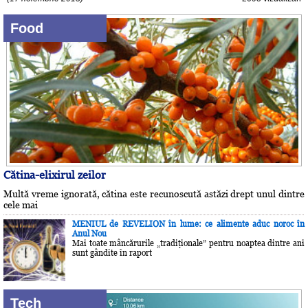
Food
Cătina-elixirul zeilor
Multă vreme ignorată, cătina este recunoscută astăzi drept unul dintre
cele mai
MENIUL de REVELION în lume: ce alimente aduc noroc în
Anul Nou
Mai toate mâncărurile „tradiţionale” pentru noaptea dintre ani
sunt gândite în raport
Tech