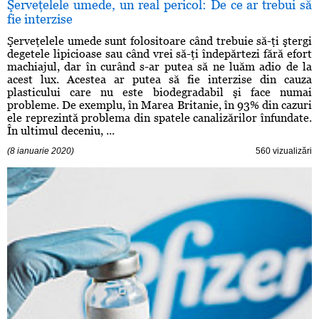
Şerveţelele umede, un real pericol: De ce ar trebui să
fie interzise
Şerveţelele umede sunt folositoare când trebuie să-ţi ştergi
degetele lipicioase sau când vrei să-ţi îndepărtezi fără efort
machiajul, dar în curând s-ar putea să ne luăm adio de la
acest lux. Acestea ar putea să fie interzise din cauza
plasticului care nu este biodegradabil şi face numai
probleme. De exemplu, în Marea Britanie, în 93% din cazuri
ele reprezintă problema din spatele canalizărilor înfundate.
În ultimul deceniu, ...
(8 ianuarie 2020)
560 vizualizări