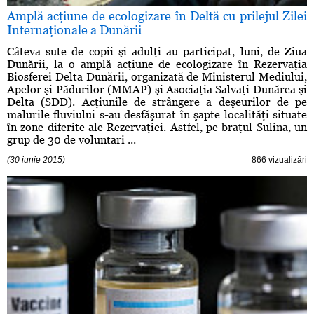
Amplă acţiune de ecologizare în Deltă cu prilejul Zilei
Internaţionale a Dunării
Câteva sute de copii şi adulţi au participat, luni, de Ziua
Dunării, la o amplă acţiune de ecologizare în Rezervaţia
Biosferei Delta Dunării, organizată de Ministerul Mediului,
Apelor şi Pădurilor (MMAP) şi Asociaţia Salvaţi Dunărea şi
Delta (SDD). Acţiunile de strângere a deşeurilor de pe
malurile fluviului s-au desfăşurat în şapte localităţi situate
în zone diferite ale Rezervaţiei. Astfel, pe braţul Sulina, un
grup de 30 de voluntari ...
(30 iunie 2015)
866 vizualizări