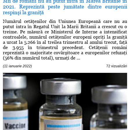
Mii de români nu au putut intra în Marea Britanie în
2021. Reprezintă peste jumătate dintre europenii
respinşi la graniţă
Numărul cetăţenilor din Uniunea Europeană care nu au
putut intra în Regatul Unit la Marii Britanii a crescut cu o
treime. Pe măsură ce Ministerul de Interne a intensificat
controalele, numărul cetăţenilor europeni opriţi la graniţă
a urcat la 5.266 în al treilea trimestru al anului trecut, faţă
de 3.955 în trimestrul precedent. Cetăţenii români
reprezintă o majoritate covârşitoare a europenilor refuzaţi
(56% din numărul total), urmaţi de ...
(11 ianuarie 2022)
72 vizualizări