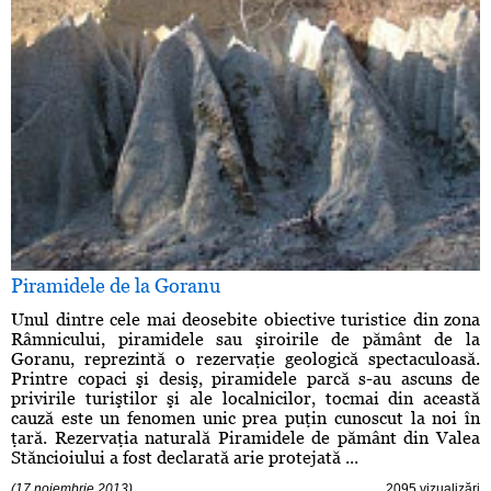
Piramidele de la Goranu
Unul dintre cele mai deosebite obiective turistice din zona
Râmnicului, piramidele sau şiroirile de pământ de la
Goranu, reprezintă o rezervaţie geologică spectaculoasă.
Printre copaci şi desiş, piramidele parcă s-au ascuns de
privirile turiştilor şi ale localnicilor, tocmai din această
cauză este un fenomen unic prea puţin cunoscut la noi în
ţară. Rezervaţia naturală Piramidele de pământ din Valea
Stăncioiului a fost declarată arie protejată ...
(17 noiembrie 2013)
2095 vizualizări