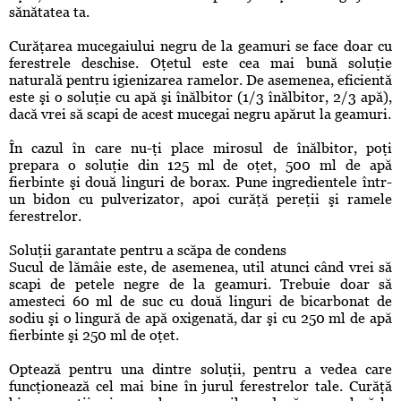
sănătatea ta.
Curăţarea mucegaiului negru de la geamuri se face doar cu
ferestrele deschise. Oţetul este cea mai bună soluţie
naturală pentru igienizarea ramelor. De asemenea, eficientă
este şi o soluţie cu apă şi înălbitor (1/3 înălbitor, 2/3 apă),
dacă vrei să scapi de acest mucegai negru apărut la geamuri.
În cazul în care nu-ţi place mirosul de înălbitor, poţi
prepara o soluţie din 125 ml de oţet, 500 ml de apă
fierbinte şi două linguri de borax. Pune ingredientele într-
un bidon cu pulverizator, apoi curăţă pereţii şi ramele
ferestrelor.
Soluţii garantate pentru a scăpa de condens
Sucul de lămâie este, de asemenea, util atunci când vrei să
scapi de petele negre de la geamuri. Trebuie doar să
amesteci 60 ml de suc cu două linguri de bicarbonat de
sodiu şi o lingură de apă oxigenată, dar şi cu 250 ml de apă
fierbinte şi 250 ml de oţet.
Optează pentru una dintre soluţii, pentru a vedea care
funcţionează cel mai bine în jurul ferestrelor tale. Curăţă