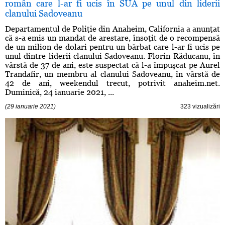
român care l-ar fi ucis în SUA pe unul din liderii
clanului Sadoveanu
Departamentul de Poliţie din Anaheim, California a anunţat
că s-a emis un mandat de arestare, însoţit de o recompensă
de un milion de dolari pentru un bărbat care l-ar fi ucis pe
unul dintre liderii clanului Sadoveanu. Florin Răducanu, în
vârstă de 37 de ani, este suspectat că l-a împuşcat pe Aurel
Trandafir, un membru al clanului Sadoveanu, în vârstă de
42 de ani, weekendul trecut, potrivit anaheim.net.
Duminică, 24 ianuarie 2021, ...
(29 ianuarie 2021)
323 vizualizări