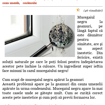
,
cauza umezelii
condensului
(46 vizualizări)
Mucegaiul
negru la
geamuri, pe
lângă faptul că
este dăunător
pentru
sănătate, are şi
un aspect
inestetic. Din
fericire, există
soluţii naturale pe care le poţi folosi pentru îndepărtarea
acestor pete închise la culoare. Un ingredient super ieftin
face minuni în cazul mucegaiului negru!
Cum scapi de mucegaiul negru apărut la geamuri
Această problemă apare pe la geamuri din cauza umezelii
apărute în urma condensului. Mucegaiul negru apare în mai
toate casele unde se găteşte mult. Cum se curăţă corect
aceste pete inestetice şi cum poţi să previi formarea lor.