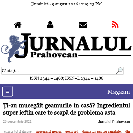
Duminică - 9 august 2026
12:19:26 PM
ISSN 2344 – 1488; ISSN–L 2344 – 1488
Magazin
Ţi-au mucegăit geamurile în casă? Ingredientul
super ieftin care te scapă de problema asta
28 septembrie 2021
Jurnalul Prahovean
,
,
,
citeşte totul despre:
mucegaiul negru
geamuri
daunator pentru sanatate
din