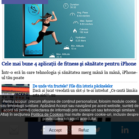
Cele mai bune 4 aplicaţii de fitness şi sănătate pentru iPhone
Într-o eră în care tehnologia și sănătatea merg mână în mână, iPhone-
ul tău poate
De unde vin fructele? File din istoria păcănelelor
Dacă ai jucat vreodată un slot și te-ai întrebat „Ce caută lămâia
asta aici?”, nu
Pentru scopuri precum afișarea de conținut personalizat, folosim module cookie
sau tehnologii similare. Apăsând Accept sau navigând pe acest website, sunteți de
acord să permiți colectarea de informații prin cookie-uri sau tehnologii similare.
Aflați în secțiunea
Politica de Cookies
mai multe despre cookie-uri, inclusiv despre
posibilitatea retragerii acordului.