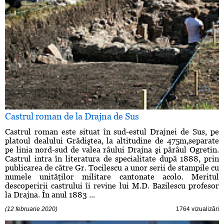
Castrul roman de la Drajna de Sus
Castrul roman este situat în sud-estul Drajnei de Sus, pe
platoul dealului Grădiştea, la altitudine de 475m,separate
pe linia nord-sud de valea râului Drajna şi pârâul Ogretin.
Castrul intra în literatura de specialitate după 1888, prin
publicarea de către Gr. Tocilescu a unor serii de stampile cu
numele unităţilor militare cantonate acolo. Meritul
descoperirii castrului îi revine lui M.D. Bazilescu profesor
la Drajna. În anul 1883 ...
(12 februarie 2020)
1764 vizualizări