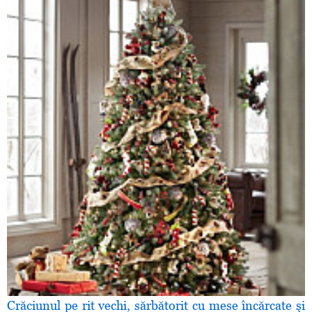
Crăciunul pe rit vechi, sărbătorit cu mese încărcate şi