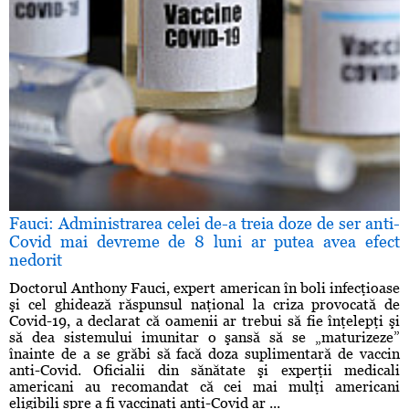
Fauci: Administrarea celei de-a treia doze de ser anti-
Covid mai devreme de 8 luni ar putea avea efect
nedorit
Doctorul Anthony Fauci, expert american în boli infecţioase
şi cel ghidează răspunsul naţional la criza provocată de
Covid-19, a declarat că oamenii ar trebui să fie înţelepţi şi
să dea sistemului imunitar o şansă să se „maturizeze”
înainte de a se grăbi să facă doza suplimentară de vaccin
anti-Covid. Oficialii din sănătate şi experţii medicali
americani au recomandat că cei mai mulţi americani
eligibili spre a fi vaccinaţi anti-Covid ar ...