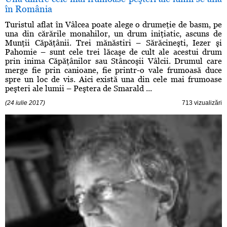
în România
Turistul aflat în Vâlcea poate alege o drumeţie de basm, pe
una din cărările monahilor, un drum iniţiatic, ascuns de
Munţii Căpăţânii. Trei mănăstiri – Sărăcineşti, Iezer şi
Pahomie – sunt cele trei lăcaşe de cult ale acestui drum
prin inima Căpăţânilor sau Stâncoşii Vâlcii. Drumul care
merge fie prin canioane, fie printr-o vale frumoasă duce
spre un loc de vis. Aici există una din cele mai frumoase
peşteri ale lumii – Peştera de Smarald ...
(24 iulie 2017)
713 vizualizări