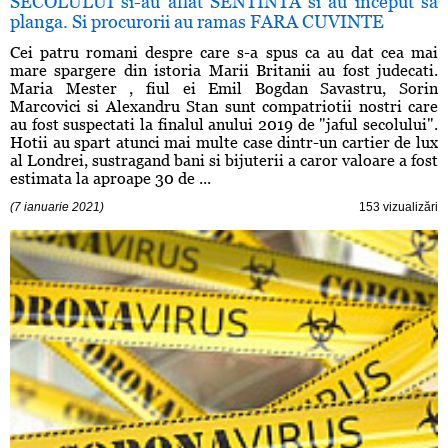
SECOLULUI si-au aflat SENTINTA si au inceput sa
planga. Si procurorii au ramas FARA CUVINTE
Cei patru romani despre care s-a spus ca au dat cea mai
mare spargere din istoria Marii Britanii au fost judecati.
Maria Mester , fiul ei Emil Bogdan Savastru, Sorin
Marcovici si Alexandru Stan sunt compatriotii nostri care
au fost suspectati la finalul anului 2019 de "jaful secolului".
Hotii au spart atunci mai multe case dintr-un cartier de lux
al Londrei, sustragand bani si bijuterii a caror valoare a fost
estimata la aproape 30 de ...
(7 ianuarie 2021)
153 vizualizări