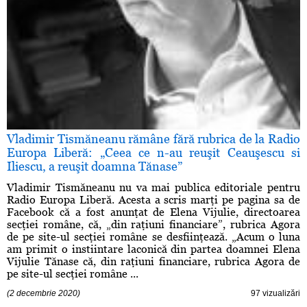
Vladimir Tismăneanu rămâne fără rubrica de la Radio
Europa Liberă: „Ceea ce n-au reuşit Ceauşescu si
Iliescu, a reuşit doamna Tănase”
Vladimir Tismăneanu nu va mai publica editoriale pentru
Radio Europa Liberă. Acesta a scris marţi pe pagina sa de
Facebook că a fost anunţat de Elena Vijulie, directoarea
secţiei române, că, „din raţiuni financiare”, rubrica Agora
de pe site-ul secţiei române se desfiinţează. „Acum o luna
am primit o instiintare laconică din partea doamnei Elena
Vijulie Tănase că, din raţiuni financiare, rubrica Agora de
pe site-ul secţiei române ...
(2 decembrie 2020)
97 vizualizări