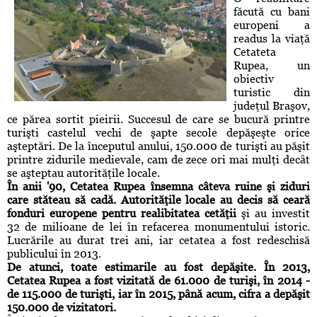
făcută cu bani
europeni a
readus la viaţă
Cetateta
Rupea, un
obiectiv
turistic din
judeţul Braşov,
ce părea sortit pieirii. Succesul de care se bucură printre
turişti castelul vechi de şapte secole depăşeşte orice
aşteptări. De la începutul anului, 150.000 de turişti au păşit
printre zidurile medievale, cam de zece ori mai mulţi decât
se aşteptau autorităţile locale.
În anii
'
90, Cetatea Rupea însemna câteva ruine şi ziduri
care stăteau să cadă. Autorităţile locale au decis să ceară
fonduri europene pentru realibitatea cetăţii
şi au investit
32 de milioane de lei în refacerea monumentului istoric.
Lucrările au durat trei ani, iar cetatea a fost redeschisă
publicului în 2013.
De atunci, toate estimarile au fost depăşite. În 2013,
Cetatea Rupea a fost vizitată de 61.000 de turişi, în 2014 -
de 115.000 de turişti, iar în 2015, până acum, cifra a depăşit
150.000 de vizitatori.