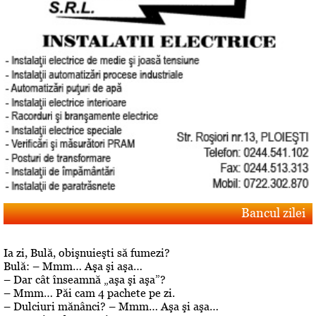
Bancul zilei
Ia zi, Bulă, obişnuieşti să fumezi?
Bulă: – Mmm… Aşa şi aşa…
– Dar cât înseamnă „aşa şi aşa”?
– Mmm… Păi cam 4 pachete pe zi.
– Dulciuri mănânci? – Mmm… Aşa şi aşa…