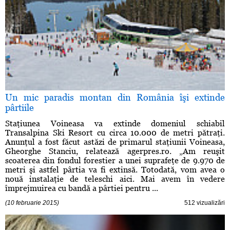
Un mic paradis montan din România îşi extinde
pârtiile
Staţiunea Voineasa va extinde domeniul schiabil
Transalpina Ski Resort cu circa 10.000 de metri pătraţi.
Anunţul a fost făcut astăzi de primarul staţiunii Voineasa,
Gheorghe Stanciu, relatează agerpres.ro. „Am reuşit
scoaterea din fondul forestier a unei suprafeţe de 9.970 de
metri şi astfel pârtia va fi extinsă. Totodată, vom avea o
nouă instalaţie de teleschi aici. Mai avem în vedere
împrejmuirea cu bandă a pârtiei pentru ...
(10 februarie 2015)
512 vizualizări