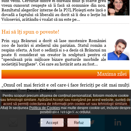
sunt vechi. Certurile dintre ei durează mult şi foarte greu
vreun cunoscut reuşeşte să îi facă să comunice din nou.
Rezultatul alegerilor interne de la PNL Ploieşti este încă o
dovadă a faptului că liberalii au dorit să îi dea o lecţie lui
Volosevici, arâtându-i voalat că nu este pe...
Hai să îţi spun o poveste!
Prin 1951 Brâncusi a dorit să lase mostenire României
200 de lucrări si atelierul său parizian. Statul român a
respins oferta. A fost o sedinţă si s-a decis că Brâncusi nu
poate fi considerat un creator în sculptură pentru că
"speculează prin mijloace bizare gusturile morbide ale
societăţii burgheze". Cei care au hotărât asta au fost...
Maxima zilei
„Omul cel mai fericit e cel care-i face fericiţi pe cât mai mulţi
oameni.” — Denis Diderot
Pentru scopuri precum afișarea de conținut personalizat, folosim module cookie
Curs valutar
sau tehnologii similare. Apăsând Accept sau navigând pe acest website, sunteți de
acord să permiți colectarea de informații prin cookie-uri sau tehnologii similare.
Aflați în secțiunea
Politica de Cookies
mai multe despre cookie-uri, inclusiv despre
6 martie 2026
posibilitatea retragerii acordului.
EURO = 5.0941 RON