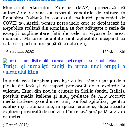
Ministerul Afacerilor Externe (MAE) precizează că
autorităţile italiene au revizuit condiţiile de intrare în
Republica Italiană în contextul evoluţiei pandemiei de
COVID-19. Astfel, pentru persoanele care se deplasează în
Republica Italiană din România au fost adăugate o serie de
excepţii suplimentare faţă de cele în vigoare la acest
moment. Măsurile adoptate sunt aplicabile începând cu
data de 14 octombrie şi până la data de 13 ...
(14 octombrie 2020)
129 vizualizări
Turişti şi jurnalişti răniţi în urma unei erupţii a
vulcanului Etna
În jur de zece turişti şi jurnalişti au fost răniţi uşor joi de o
ploaie de lavă şi de vapori provocată de o explozie la
vulcanul Etna, din nou în erupţie în Sicilia (sudul Italiei),
potrivit media italiene şi BBC, preluate de AFP Potrivit
media italiene, şase dintre răniţi au fost spitalizaţi pentru
contuzii şi traumatisme, în special craniene, după această
explozie provocată de contactul între lavă şi zăpadă la 2.700
de metri ...
(17 martie 2017)
430 vizualizări