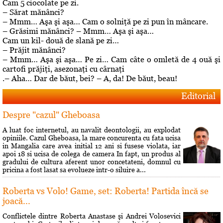
Cam 5 ciocolate pe zi.
– Sărat mănânci?
– Mmm… Aşa şi aşa… Cam o solniţă pe zi pun în mâncare.
– Grăsimi mănânci? – Mmm… Aşa şi aşa…
Cam un kil- două de slană pe zi…
– Prăjit mănânci?
– Mmm… Aşa şi aşa… Pe zi… Cam câte o omletă de 4 ouă şi
cartofi prăjiţi, asezonaţi cu cârnaţi
.– Aha… Dar de băut, bei? – A, da! De băut, beau!
Editorial
Despre "cazul" Gheboasa
A luat foc internetul, au navalit deontologii, au explodat
opiniile. Cazul Gheboasa, la mare concurenta cu fata ucisa
in Mangalia care avea initial 12 ani si fusese violata, iar
apoi 18 si ucisa de colega de camera In fapt, un produs al
gradului de cultura aferent unor concetateni, domnul cu
pricina a fost lasat sa evolueze intr-o siluire a...
Roberta vs Volo! Game, set: Roberta! Partida încă se
joacă...
Conflictele dintre Roberta Anastase şi Andrei Volosevici