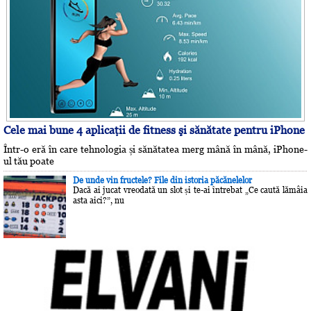
Cele mai bune 4 aplicaţii de fitness şi sănătate pentru iPhone
Într-o eră în care tehnologia și sănătatea merg mână în mână, iPhone-
ul tău poate
De unde vin fructele? File din istoria păcănelelor
Dacă ai jucat vreodată un slot și te-ai întrebat „Ce caută lămâia
asta aici?”, nu