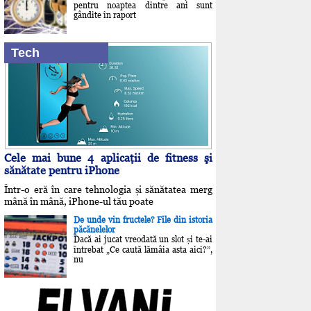
pentru noaptea dintre ani sunt
gândite în raport
Tech
Cele mai bune 4 aplicaţii de fitness şi
sănătate pentru iPhone
Într-o eră în care tehnologia și sănătatea merg
mână în mână, iPhone-ul tău poate
De unde vin fructele? File din istoria
păcănelelor
Dacă ai jucat vreodată un slot și te-ai
întrebat „Ce caută lămâia asta aici?”,
nu