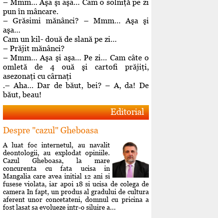
– Mmm… Aşa şi aşa… Cam o solniţă pe zi
pun în mâncare.
– Grăsimi mănânci? – Mmm… Aşa şi
aşa…
Cam un kil- două de slană pe zi…
– Prăjit mănânci?
– Mmm… Aşa şi aşa… Pe zi… Cam câte o
omletă de 4 ouă şi cartofi prăjiţi,
asezonaţi cu cârnaţi
.– Aha… Dar de băut, bei? – A, da! De
băut, beau!
Editorial
Despre "cazul" Gheboasa
A luat foc internetul, au navalit
deontologii, au explodat opiniile.
Cazul Gheboasa, la mare
concurenta cu fata ucisa in
Mangalia care avea initial 12 ani si
fusese violata, iar apoi 18 si ucisa de colega de
camera In fapt, un produs al gradului de cultura
aferent unor concetateni, domnul cu pricina a
fost lasat sa evolueze intr-o siluire a...