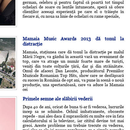
german, celebru şi pentru faptul că poartă tot timpul
ochelari de soare cu lentile întunecate, speră să ofere
clienţilor aceeaşi experienţă pe care el o trăieşte în
fiecare zi, cu noua sa linie de ochelari cu rame speciale,
Mamaia Music Awards 2013 dă tonul la
distracţie
Mamaia, staţiunea care dă tonul la distracţie pe malul
Mării Negre, va găzdui în această vară un eveniment de
top, care va atrage un număr foarte mare de turiști,
veniţi din toate colţurile ţării, dar şi din străinătate.
Omul de afaceri Dan Leonte, producătorul Premiilor
Muzicale Romanian Top Hits, show care se desfăşoară
cu succes în România de opt ani, va pune în scenă o nouă
producţie, una spectaculoasă, care va aduce la Mamaia
cei
Primele semne ale slăbirii vederii
Dupa 40 de ani, oricat de buna ti-ar fi vederea, lucrurile
incep sa se schimbe. Ochiul imbatraneste, oboseste
repede - mai ales daca il suprasoliciti cu multe ore in fata
calculatorului si la televizor, iar cititul devine tot mai
greoi. Aceste probleme nu trebuie trecute cu vederea,
mai ales ca ele isi gasesc rezolvarea cu o simpla pereche