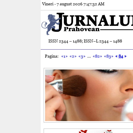
Vineri - 7 august 2026
7:47:33 AM
ISSN 2344 – 1488; ISSN–L 2344 – 1488
Pagina:
«1»
«2»
«3»
...
«82»
«83»
«
84
»