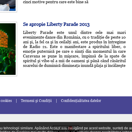
cinci motive pentru care este bine să
Se apropie Liberty Parade 2013
Liberty Parade este unul dintre cele mai mari
evenimente dance din România, cu o tradiţie de peste 10
ani şi, la fel ca şi în ceilalţi ani, este produs în întregime
de Radio 21. Este o manifestare a spiritului liber, o
emoţie puternică pe care o simţi din momentul în care
Caravana se pune în mişcare, împinsă de la spate de
spiritul şi vibe-ul a mii de oameni şi până când răsăritul
soarelui de duminică dimineaţa inundă plaja şi încâlzeşte
|
|
 cookies
Termeni şi Condiţii
Confidenţialitatea datelor
turi
Chestionare auto drpciv
Charmilles
iptv
eGSM
tehnologii similare. Apăsând Accept sau navigând pe acest website, sunteți de acord