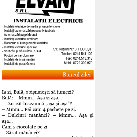
Bancul zilei
Ia zi, Bulă, obişnuieşti să fumezi?
Bulă: – Mmm… Aşa şi aşa…
– Dar cât înseamnă „aşa şi aşa”?
– Mmm… Păi cam 4 pachete pe zi.
– Dulciuri mănânci? – Mmm… Aşa şi
aşa…
Cam 5 ciocolate pe zi.
– Sărat mănânci?