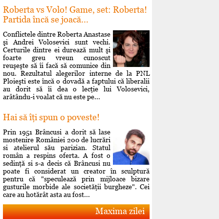
Roberta vs Volo! Game, set: Roberta!
Partida încă se joacă...
Conflictele dintre Roberta Anastase
şi Andrei Volosevici sunt vechi.
Certurile dintre ei durează mult şi
foarte greu vreun cunoscut
reuşeşte să îi facă să comunice din
nou. Rezultatul alegerilor interne de la PNL
Ploieşti este încă o dovadă a faptului că liberalii
au dorit să îi dea o lecţie lui Volosevici,
arâtându-i voalat că nu este pe...
Hai să îţi spun o poveste!
Prin 1951 Brâncusi a dorit să lase
mostenire României 200 de lucrări
si atelierul său parizian. Statul
român a respins oferta. A fost o
sedinţă si s-a decis că Brâncusi nu
poate fi considerat un creator în sculptură
pentru că "speculează prin mijloace bizare
gusturile morbide ale societăţii burgheze". Cei
care au hotărât asta au fost...
Maxima zilei