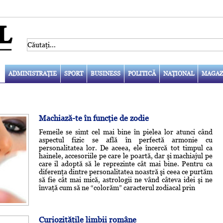
ADMINISTRAŢIE
SPORT
BUSINESS
POLITICĂ
NAŢIONAL
MAGAZ
Machiază-te în funcţie de zodie
Femeile se simt cel mai bine în pielea lor atunci când
aspectul fizic se află în perfectă armonie cu
personalitatea lor. De aceea, ele încercă tot timpul ca
hainele, accesoriile pe care le poartă, dar şi machiajul pe
care il adoptă să le reprezinte cât mai bine. Pentru ca
diferenţa dintre personalitatea noastră şi ceea ce purtăm
să fie cât mai mică, astrologii ne vând câteva idei şi ne
învaţă cum să ne “colorăm” caracterul zodiacal prin
Curiozităţile limbii române