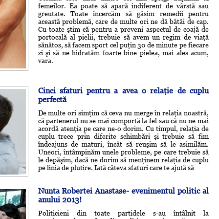
femeilor. Ea poate să apară indiferent de vârstă sau
greutate. Toate încercăm să găsim remedii pentru
această problemă, care de multe ori ne dă bătăi de cap.
Cu toate ştim că pentru a preveni aspectul de coajă de
portocală al pielii, trebuie să avem un regim de viaţă
sănătos, să facem sport cel puţin 30 de minute pe fiecare
zi şi să ne hidratăm foarte bine pielea, mai ales acum,
vara.
Cinci sfaturi pentru a avea o relaţie de cuplu
perfectă
De multe ori simţim că ceva nu merge în relaţia noastră,
că partenerul nu se mai comportă la fel sau că nu ne mai
acordă atenţia pe care ne-o dorim. Cu timpul, relaţia de
cuplu trece prin diferite schimbări şi trebuie să fim
îndeajuns de maturi, încât să reuşim să le asimilăm.
Uneori, întâmpinăm unele probleme, pe care trebuie să
le depăşim, dacă ne dorim să menţinem relaţia de cuplu
pe linia de plutire. Iată câteva sfaturi care te ajută să
Nunta Robertei Anastase- evenimentul politic al
anului 2013!
Politicieni din toate partidele s-au întâlnit la