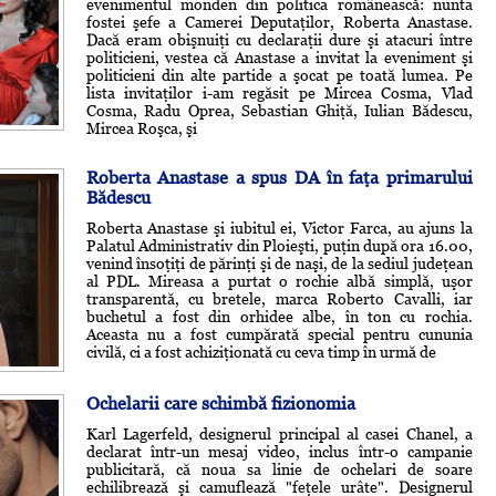
evenimentul monden din politica românească: nunta
fostei şefe a Camerei Deputaţilor, Roberta Anastase.
Dacă eram obişnuiţi cu declaraţii dure şi atacuri între
politicieni, vestea că Anastase a invitat la eveniment şi
politicieni din alte partide a şocat pe toată lumea. Pe
lista invitaţilor i-am regăsit pe Mircea Cosma, Vlad
Cosma, Radu Oprea, Sebastian Ghiţă, Iulian Bădescu,
Mircea Roşca, şi
Roberta Anastase a spus DA în faţa primarului
Bădescu
Roberta Anastase şi iubitul ei, Victor Farca, au ajuns la
Palatul Administrativ din Ploieşti, puţin după ora 16.00,
venind însoţiţi de părinţi şi de naşi, de la sediul judeţean
al PDL. Mireasa a purtat o rochie albă simplă, uşor
transparentă, cu bretele, marca Roberto Cavalli, iar
buchetul a fost din orhidee albe, în ton cu rochia.
Aceasta nu a fost cumpărată special pentru cununia
civilă, ci a fost achiziţionată cu ceva timp în urmă de
Ochelarii care schimbă fizionomia
Karl Lagerfeld, designerul principal al casei Chanel, a
declarat într-un mesaj video, inclus într-o campanie
publicitară, că noua sa linie de ochelari de soare
echilibrează şi camuflează "feţele urâte". Designerul