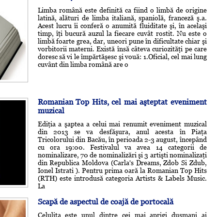
Limba română este definită ca fiind o limbă de origine
latină, alături de limba italiană, spaniolă, franceză ş.a.
Acest lucru îi conferă o anumită fluiditate şi, în acelaşi
timp, îţi bucură auzul la fiecare cuvât rostit. Nu este o
limbă foarte grea, dar, uneori pune în dificultate chiar şi
vorbitorii materni. Există însă câteva curiozităţi pe care
doresc să vi le împărtăşesc şi vouă: 1.Oficial, cel mai lung
cuvânt din limba română are o
Romanian Top Hits, cel mai aşteptat eveniment
muzical
Ediţia a şaptea a celui mai renumit eveniment muzical
din 2013 se va desfăşura, anul acesta în Piaţa
Tricolorului din Bacău, în perioada 2-3 august, începând
cu ora 19:00. Festivalul va avea 14 categorii de
nominalizare, 70 de nominalizări şi 3 artişti nominalizaţi
din Republica Moldova (Carla's Dreams, Zdob Si Zdub,
Ionel Istrati ). Pentru prima oară la Romanian Top Hits
(RTH) este introdusă categoria Artists & Labels Music.
La
Scapă de aspectul de coajă de portocală
Celulita este unul dintre cei mai aprigi duşmani ai