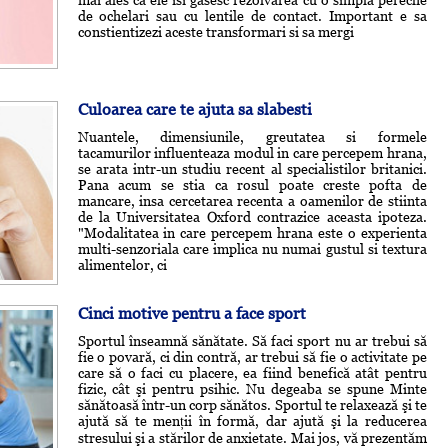
de ochelari sau cu lentile de contact. Important e sa
constientizezi aceste transformari si sa mergi
Culoarea care te ajuta sa slabesti
Nuantele, dimensiunile, greutatea si formele
tacamurilor influenteaza modul in care percepem hrana,
se arata intr-un studiu recent al specialistilor britanici.
Pana acum se stia ca rosul poate creste pofta de
mancare, insa cercetarea recenta a oamenilor de stiinta
de la Universitatea Oxford contrazice aceasta ipoteza.
"Modalitatea in care percepem hrana este o experienta
multi-senzoriala care implica nu numai gustul si textura
alimentelor, ci
Cinci motive pentru a face sport
Sportul înseamnă sănătate. Să faci sport nu ar trebui să
fie o povară, ci din contră, ar trebui să fie o activitate pe
care să o faci cu placere, ea fiind benefică atât pentru
fizic, cât şi pentru psihic. Nu degeaba se spune Minte
sănătoasă într-un corp sănătos. Sportul te relaxează şi te
ajută să te menții în formă, dar ajută şi la reducerea
stresului şi a stărilor de anxietate. Mai jos, vă prezentăm