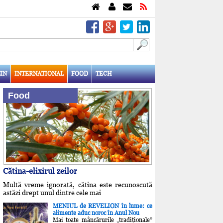
IN
INTERNATIONAL
FOOD
TECH
Food
Cătina-elixirul zeilor
Multă vreme ignorată, cătina este recunoscută
astăzi drept unul dintre cele mai
MENIUL de REVELION în lume: ce
alimente aduc noroc în Anul Nou
Mai toate mâncărurile „tradiţionale”