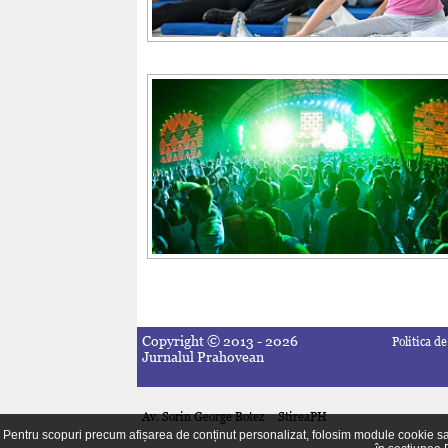
Copyright © 2013 - 2026
Politica de
Jurnalul Prahovean
Piese accesorii telefoane mobile
iptv romania
E-cumpara
Av. Sorin George Botez
StireaPH
Pentru scopuri precum afișarea de conținut personalizat, folosim module cookie sau 