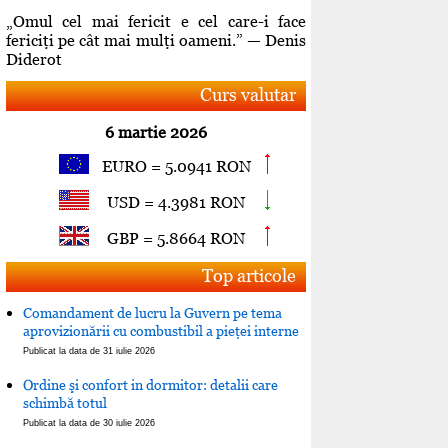
„Omul cel mai fericit e cel care-i face
fericiţi pe cât mai mulţi oameni.” — Denis
Diderot
Curs valutar
6 martie 2026
EURO = 5.0941 RON
USD = 4.3981 RON
GBP = 5.8664 RON
Top articole
Comandament de lucru la Guvern pe tema
aprovizionării cu combustibil a pieţei interne
Publicat la data de 31 iulie 2026
Ordine şi confort in dormitor: detalii care
schimbă totul
Publicat la data de 30 iulie 2026