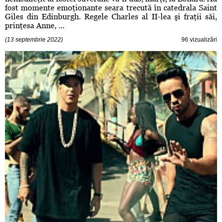
fost momente emoţionante seara trecută în catedrala Saint
Giles din Edinburgh. Regele Charles al II-lea şi fraţii săi,
prinţesa Anne, ...
(13 septembrie 2022)
96 vizualizări