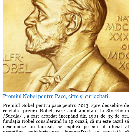
Premiul Nobel pentru Pace, cifre şi curiozităţi
Premiul Nobel pentru pace pentru 2013, spre deosebire de
celelalte premii Nobel, care sunt anunţate la Stockholm
/Suedia/ , a fost acordat începând din 1901 de 93 de ori,
fundaţia Nobel considerând în 19 ocazii, că nu este cazul să
desemneze un laureat, se explică pe site-ul oficial al
premiilor, nobelprize.org. &lsquo;Dacă se constată că