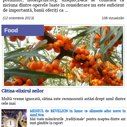
niciuna dintre operele luate în considerare nu este suficient
de importantă, banii oferiţi ca ...
(12 octombrie 2013)
108 vizualizări
Food
Cătina-elixirul zeilor
Multă vreme ignorată, cătina este recunoscută astăzi drept unul dintre
cele mai
MENIUL de REVELION în lume: ce alimente aduc noroc în
Anul Nou
Mai toate mâncărurile „tradiţionale” pentru noaptea dintre ani
sunt gândite în raport