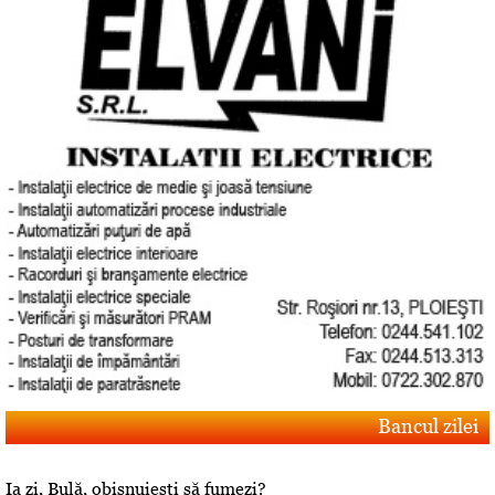
Bancul zilei
Ia zi, Bulă, obişnuieşti să fumezi?