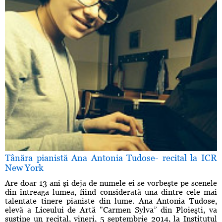
Tânăra pianistă Ana Antonia Tudose- recital la ICR
New York
Are doar 13 ani şi deja de numele ei se vorbeşte pe scenele
din întreaga lumea, fiind considerată una dintre cele mai
talentate tinere pianiste din lume. Ana Antonia Tudose,
elevă a Liceului de Artă "Carmen Sylva” din Ploieşti, va
sustine un recital, vineri, 5 septembrie 2014, la Institutul