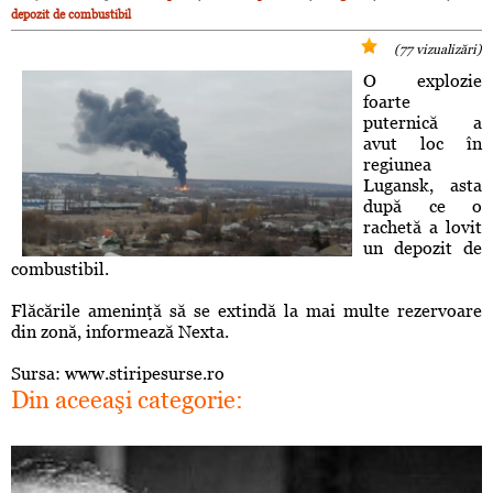
depozit de combustibil
(77 vizualizări)
O explozie
foarte
puternică a
avut loc în
regiunea
Lugansk, asta
după ce o
rachetă a lovit
un depozit de
combustibil.
Flăcările ameninţă să se extindă la mai multe rezervoare
din zonă, informează Nexta.
Sursa: www.stiripesurse.ro
Din aceeaşi categorie: