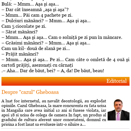
Bulă: – Mmm… Aşa şi aşa…
– Dar cât înseamnă „aşa şi aşa”?
– Mmm… Păi cam 4 pachete pe zi.
– Dulciuri mănânci? – Mmm… Aşa şi aşa…
Cam 5 ciocolate pe zi.
– Sărat mănânci?
– Mmm… Aşa şi aşa… Cam o solniţă pe zi pun în mâncare.
– Grăsimi mănânci? – Mmm… Aşa şi aşa…
Cam un kil- două de slană pe zi…
– Prăjit mănânci?
– Mmm… Aşa şi aşa… Pe zi… Cam câte o omletă de 4 ouă şi
cartofi prăjiţi, asezonaţi cu cârnaţi
.– Aha… Dar de băut, bei? – A, da! De băut, beau!
Editorial
Despre "cazul" Gheboasa
A luat foc internetul, au navalit deontologii, au explodat
opiniile. Cazul Gheboasa, la mare concurenta cu fata ucisa
in Mangalia care avea initial 12 ani si fusese violata, iar
apoi 18 si ucisa de colega de camera In fapt, un produs al
gradului de cultura aferent unor concetateni, domnul cu
pricina a fost lasat sa evolueze intr-o siluire a...