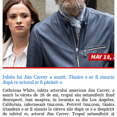
Iubita lui Jim Carrey a murit. Tânăra s-ar fi sinucis
după ce actorul ar fi părăsit-o
Cathriona White, iubita actorului american Jim Carrey, a
murit la vârsta de 28 de ani, trupul său neînsufleţit fiind
descoperit, luni noaptea, în locuinţa sa din Los Angeles,
California, informează tmz.com. Potrivit tmz.com, tânăra
irlandeză s-ar fi sinucis la câteva zile după ce s-a despărţit
de iubitul ei, actorul Jim Carrey. Trupul neînsufleţit al