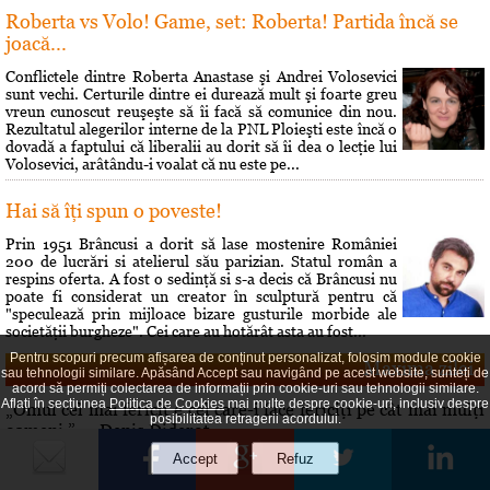
Roberta vs Volo! Game, set: Roberta! Partida încă se
joacă...
Conflictele dintre Roberta Anastase şi Andrei Volosevici
sunt vechi. Certurile dintre ei durează mult şi foarte greu
vreun cunoscut reuşeşte să îi facă să comunice din nou.
Rezultatul alegerilor interne de la PNL Ploieşti este încă o
dovadă a faptului că liberalii au dorit să îi dea o lecţie lui
Volosevici, arâtându-i voalat că nu este pe...
Hai să îţi spun o poveste!
Prin 1951 Brâncusi a dorit să lase mostenire României
200 de lucrări si atelierul său parizian. Statul român a
respins oferta. A fost o sedinţă si s-a decis că Brâncusi nu
poate fi considerat un creator în sculptură pentru că
"speculează prin mijloace bizare gusturile morbide ale
societăţii burgheze". Cei care au hotărât asta au fost...
Pentru scopuri precum afișarea de conținut personalizat, folosim module cookie
Maxima zilei
sau tehnologii similare. Apăsând Accept sau navigând pe acest website, sunteți de
acord să permiți colectarea de informații prin cookie-uri sau tehnologii similare.
Aflați în secțiunea
Politica de Cookies
mai multe despre cookie-uri, inclusiv despre
„Omul cel mai fericit e cel care-i face fericiţi pe cât mai mulţi
posibilitatea retragerii acordului.
oameni.” — Denis Diderot
Curs valutar