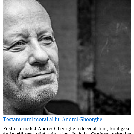
Testamentul moral al lui Andrei Gheorghe...
Fostul jurnalist Andrei Gheorghe a decedat luni, fiind găsit
de îngrijitorul vilei sale, căzut în baie. Conform primelor