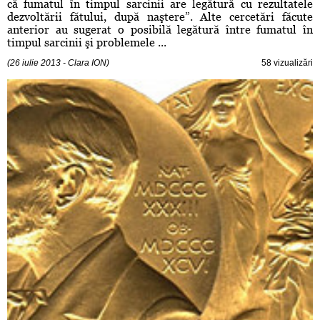
că fumatul în timpul sarcinii are legătură cu rezultatele
dezvoltării fătului, după naştere”. Alte cercetări făcute
anterior au sugerat o posibilă legătură între fumatul în
timpul sarcinii şi problemele ...
(26 iulie 2013 - Clara ION)
58 vizualizări