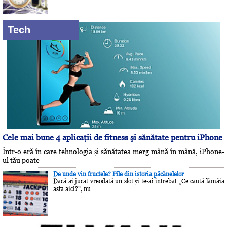
Tech
Cele mai bune 4 aplicaţii de fitness şi sănătate pentru iPhone
Într-o eră în care tehnologia și sănătatea merg mână în mână, iPhone-
ul tău poate
De unde vin fructele? File din istoria păcănelelor
Dacă ai jucat vreodată un slot și te-ai întrebat „Ce caută lămâia
asta aici?”, nu