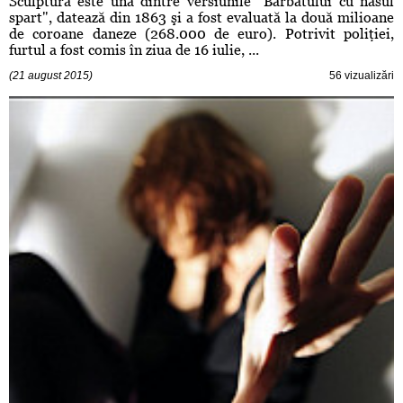
Sculptura este una dintre versiunile "Bărbatului cu nasul
spart", datează din 1863 şi a fost evaluată la două milioane
de coroane daneze (268.000 de euro). Potrivit poliţiei,
furtul a fost comis în ziua de 16 iulie, ...
(21 august 2015)
56 vizualizări