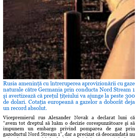
Rusia ameninţă cu întreruperea aprovizionării cu gaze
naturale către Germania prin conducta Nord Stream 1
şi avertizează că preţul ţiţeiului va ajunge la peste 300
de dolari. Cotaţia europeană a gazelor a doborât deja
un record absolut.
Vicepremierul rus Alexander Novak a declarat luni că
“avem tot dreptul să luăm o decizie corespunzătoare şi să
impunem un embargo privind pomparea de gaz prin
gazoductul Nord Stream 1”, dar a precizat că deocamdată nu