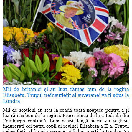
Mii de britanici şi-au luat rămas bun de la regina
Elisabeta. Trupul neînsufleţit al suveranei va fi adus la
Londra
Mii de scoţieni au stat la coadă toată noaptea pentru a-şi
lua rămas bun de la regină. Procesiunea de la catedrala din
Edinburgh continuă. Luni seară, lângă sicriu au vegheat
îndureraţi cei patru copii ai reginei Elisabeta a II-a. Trupul
neînsufleţit al fostei suverane va fi dus, marţi, la Londra. Au