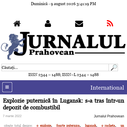
Duminică - 9 august 2026
3:41:22 PM
ISSN 2344 – 1488; ISSN–L 2344 – 1488
International
Explozie puternică în Lugansk: s-a tras într-un
depozit de combustibil
7 martie 2022
Jurnalul Prahovean
,
,
,
,
citeşte totul despre:
o explozie
foarte puternica
lugansk
o racheta
un