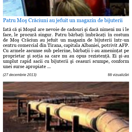
Patru Moş Crăciuni au jefuit un magazin de bijuterii
Iată că şi Moşul are nevoie de cadouri şi dacă nimeni nu i le
face, le procură singur. Patru bărbaţi îmbrăcaţi în costum
de Moş Crăciun au jefuit un magazin de bijuterii într-un
centru comercial din Tirana, capitala Albaniei, potrivit AFP.
Cu armele ascunse sub pelerine, bărbaţii i-au ameninţat pe
proprietar şi soţia sa care nu au opus rezistenţă. Ei şi-au
umplut rapid sacii cu bijuterii şi ceasuri scumpe, conform
unei surse apropiate ...
(27 decembrie 2013)
88 vizualizări