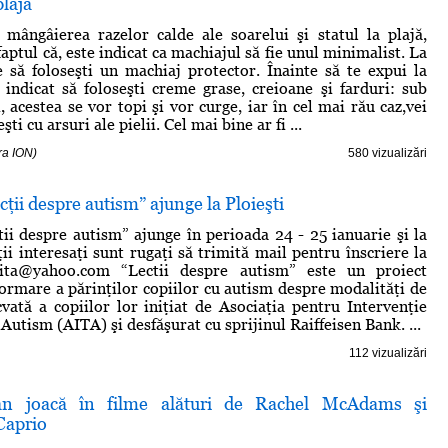
plajă
 mângâierea razelor calde ale soarelui şi statul la plajă,
 faptul că, este indicat ca machiajul să fie unul minimalist. La
e să foloseşti un machiaj protector. Înainte să te expui la
 indicat să foloseşti creme grase, creioane şi farduri: sub
, acestea se vor topi şi vor curge, iar în cel mai rău caz,vei
eşti cu arsuri ale pielii. Cel mai bine ar fi ...
ra ION)
580 vizualizări
ţii despre autism” ajunge la Ploieşti
ii despre autism” ajunge în perioada 24 - 25 ianuarie şi la
ţii interesaţi sunt rugaţi să trimită mail pentru înscriere la
aita@yahoo.com
“Lectii despre autism” este un proiect
formare a părinţilor copiilor cu autism despre modalităţi de
vată a copiilor lor iniţiat de Asociaţia pentru Intervenţie
Autism (AITA) şi desfăşurat cu sprijinul Raiffeisen Bank. ...
112 vizualizări
an joacă în filme alături de Rachel McAdams şi
Caprio