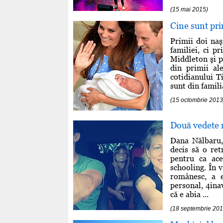
(15 mai 2015)
Cine sunt pri
Primii doi na
familiei, ci p
Middleton şi pr
din primii al
cotidianului T
sunt din familia
(15 octombrie 2013
Două vedete r
Dana Nălbaru,
decis să o ret
pentru ca ace
schooling. În v
românesc, a e
personal, 4ina
că e abia ...
(18 septembrie 201