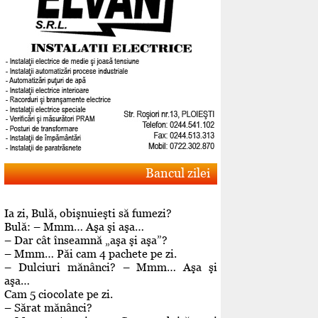
Bancul zilei
Ia zi, Bulă, obişnuieşti să fumezi?
Bulă: – Mmm… Aşa şi aşa…
– Dar cât înseamnă „aşa şi aşa”?
– Mmm… Păi cam 4 pachete pe zi.
– Dulciuri mănânci? – Mmm… Aşa şi
aşa…
Cam 5 ciocolate pe zi.
– Sărat mănânci?