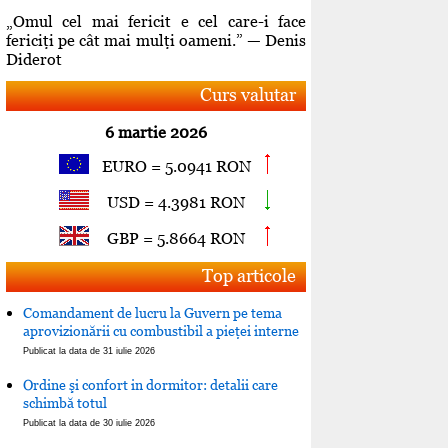
„Omul cel mai fericit e cel care-i face
fericiţi pe cât mai mulţi oameni.” — Denis
Diderot
Curs valutar
6 martie 2026
EURO = 5.0941 RON
USD = 4.3981 RON
GBP = 5.8664 RON
Top articole
Comandament de lucru la Guvern pe tema
aprovizionării cu combustibil a pieţei interne
Publicat la data de 31 iulie 2026
Ordine şi confort in dormitor: detalii care
schimbă totul
Publicat la data de 30 iulie 2026