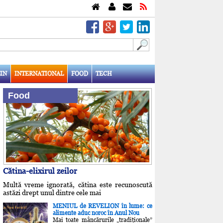
IN
INTERNATIONAL
FOOD
TECH
Food
Cătina-elixirul zeilor
Multă vreme ignorată, cătina este recunoscută
astăzi drept unul dintre cele mai
MENIUL de REVELION în lume: ce
alimente aduc noroc în Anul Nou
Mai toate mâncărurile „tradiţionale”