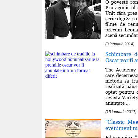
O poveste rom
Protagonistul 
Unit fără prea
scrie digi24.ro
filme de renu
precum Leona
scenă secundară
(3 ianuarie 2014)
Schimbare de
Oscar vor fi 
The Academy o
care decerneaz
metoda sa tra
realizată până
optat pentru o
revista Variet
anunţate ...
(15 ianuarie 2017)
"Classic Me
eveniment ma
Filarmonica "