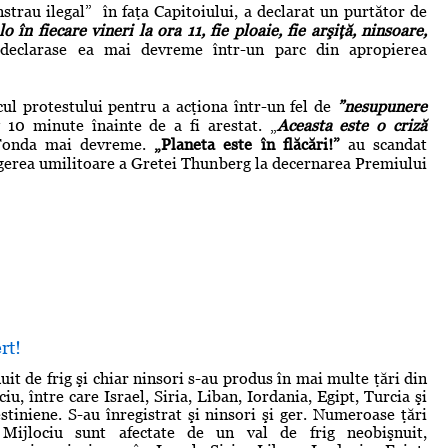
strau ilegal” în faţa Capitoiului, a declarat un purtător de
o în fiecare vineri la ora 11, fie ploaie, fie arşiţă, ninsoare,
 declarase ea mai devreme într-un parc din apropierea
ul protestului pentru a acţiona într-un fel de
”nesupunere
10 minute înainte de a fi arestat. „
Aceasta este o criză
 Fonda mai devreme.
„Planeta este în flăcări!”
au scandat
ângerea umilitoare a Gretei Thunberg la decernarea Premiului
rt!
it de frig şi chiar ninsori s-au produs în mai multe ţări din
iu, între care Israel, Siria, Liban, Iordania, Egipt, Turcia şi
estiniene. S-au înregistrat şi ninsori şi ger. Numeroase ţări
 Mijlociu sunt afectate de un val de frig neobişnuit,