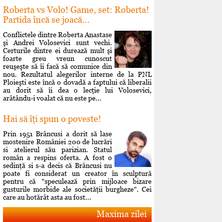
Roberta vs Volo! Game, set: Roberta!
Partida încă se joacă...
Conflictele dintre Roberta Anastase
şi Andrei Volosevici sunt vechi.
Certurile dintre ei durează mult şi
foarte greu vreun cunoscut
reuşeşte să îi facă să comunice din
nou. Rezultatul alegerilor interne de la PNL
Ploieşti este încă o dovadă a faptului că liberalii
au dorit să îi dea o lecţie lui Volosevici,
arâtându-i voalat că nu este pe...
Hai să îţi spun o poveste!
Prin 1951 Brâncusi a dorit să lase
mostenire României 200 de lucrări
si atelierul său parizian. Statul
român a respins oferta. A fost o
sedinţă si s-a decis că Brâncusi nu
poate fi considerat un creator în sculptură
pentru că "speculează prin mijloace bizare
gusturile morbide ale societăţii burgheze". Cei
care au hotărât asta au fost...
Maxima zilei