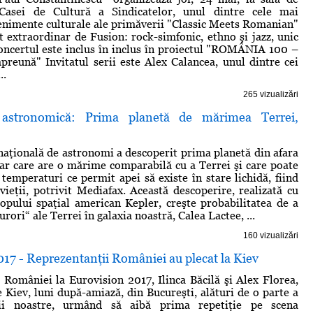
Casei de Cultură a Sindicatelor, unul dintre cele mai
nimente culturale ale primăverii "Classic Meets Romanian"
t extraordinar de Fusion: rock-simfonic, ethno şi jazz, unic
ncertul este inclus în inclus în proiectul "ROMÂNIA 100 –
reună" Invitatul serii este Alex Calancea, unul dintre cei
..
265 vizualizări
 astronomică: Prima planetă de mărimea Terrei,
naţională de astronomi a descoperit prima planetă din afara
ar care are o mărime comparabilă cu a Terrei şi care poate
u temperaturi ce permit apei să existe în stare lichidă, fiind
 vieţii, potrivit Mediafax. Această descoperire, realizată cu
copului spaţial american Kepler, creşte probabilitatea de a
urori“ ale Terrei în galaxia noastră, Calea Lactee, ...
160 vizualizări
17 - Reprezentanţii României au plecat la Kiev
 României la Eurovision 2017, Ilinca Băcilă şi Alex Florea,
e Kiev, luni după-amiază, din Bucureşti, alături de o parte a
ării noastre, urmând să aibă prima repetiţie pe scena