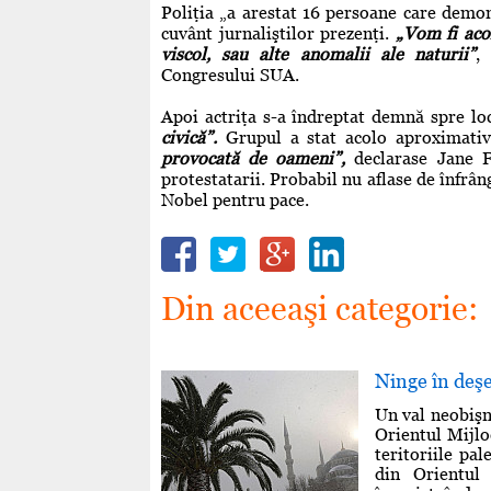
Poliţia „a arestat 16 persoane care demon
cuvânt jurnaliştilor prezenţi.
„Vom fi acol
viscol, sau alte anomalii ale naturii”
,
Congresului SUA.
Apoi actriţa s-a îndreptat demnă spre loc
civică”.
Grupul a stat acolo aproximativ 
provocată de oameni”,
declarase Jane
protestatarii. Probabil nu aflase de înfr
Nobel pentru pace.
Din aceeaşi categorie:
Ninge în deşe
Un val neobişnu
Orientul Mijloc
teritoriile pal
din Orientul