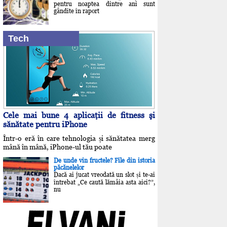
pentru noaptea dintre ani sunt
gândite în raport
Tech
Cele mai bune 4 aplicaţii de fitness şi
sănătate pentru iPhone
Într-o eră în care tehnologia și sănătatea merg
mână în mână, iPhone-ul tău poate
De unde vin fructele? File din istoria
păcănelelor
Dacă ai jucat vreodată un slot și te-ai
întrebat „Ce caută lămâia asta aici?”,
nu