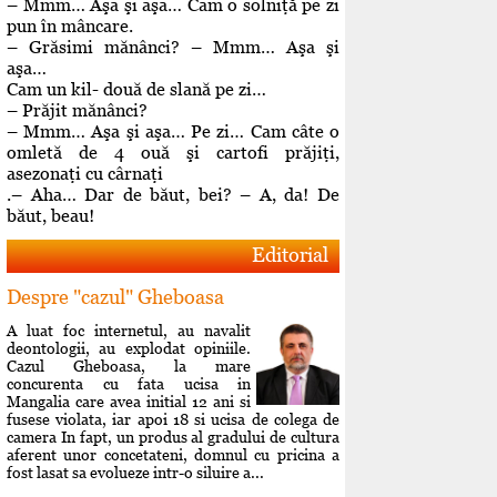
– Mmm… Aşa şi aşa… Cam o solniţă pe zi
pun în mâncare.
– Grăsimi mănânci? – Mmm… Aşa şi
aşa…
Cam un kil- două de slană pe zi…
– Prăjit mănânci?
– Mmm… Aşa şi aşa… Pe zi… Cam câte o
omletă de 4 ouă şi cartofi prăjiţi,
asezonaţi cu cârnaţi
.– Aha… Dar de băut, bei? – A, da! De
băut, beau!
Editorial
Despre "cazul" Gheboasa
A luat foc internetul, au navalit
deontologii, au explodat opiniile.
Cazul Gheboasa, la mare
concurenta cu fata ucisa in
Mangalia care avea initial 12 ani si
fusese violata, iar apoi 18 si ucisa de colega de
camera In fapt, un produs al gradului de cultura
aferent unor concetateni, domnul cu pricina a
fost lasat sa evolueze intr-o siluire a...