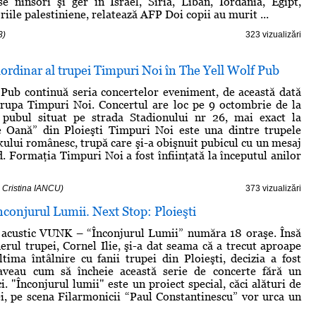
se ninsori şi ger în Israel, Siria, Liban, Iordania, Egipt,
oriile palestiniene, relatează AFP Doi copii au murit ...
3)
323 vizualizări
ordinar al trupei Timpuri Noi în The Yell Wolf Pub
Pub continuă seria concertelor eveniment, de această dată
 trupa Timpuri Noi. Concertul are loc pe 9 octombrie de la
 pubul situat pe strada Stadionului nr 26, mai exact la
ie Oană” din Ploieşti Timpuri Noi este una dintre trupele
kului românesc, trupă care şi-a obişnuit pubicul cu un mesaj
d. Formaţia Timpuri Noi a fost înfiinţată la începutul anilor
- Cristina IANCU)
373 vizualizări
conjurul Lumii. Next Stop: Ploieşti
l acustic VUNK – “Înconjurul Lumii” număra 18 oraşe. Însă
derul trupei, Cornel Ilie, şi-a dat seama că a trecut aproape
tima întâlnire cu fanii trupei din Ploieşti, decizia a fost
aveau cum să încheie această serie de concerte fără un
ci. "Înconjurul lumii" este un proiect special, căci alături de
, pe scena Filarmonicii “Paul Constantinescu” vor urca un