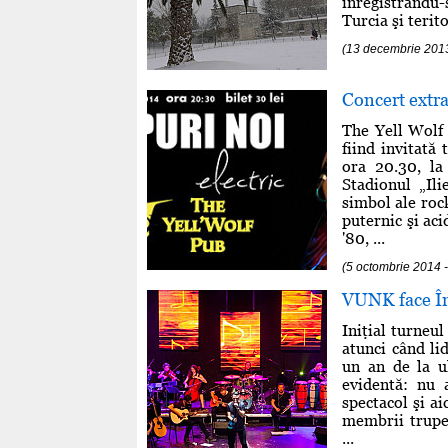
înregistrându-
Turcia şi terit
(13 decembrie 201
Concert extra
The Yell Wolf 
fiind invitată
ora 20.30, la
Stadionul „Il
simbol ale roc
puternic şi aci
'80, ...
(5 octombrie 2014 
VUNK face În
Iniţial turneu
atunci când li
un an de la ul
evidentă: nu 
spectacol şi ai
membrii trupei
...