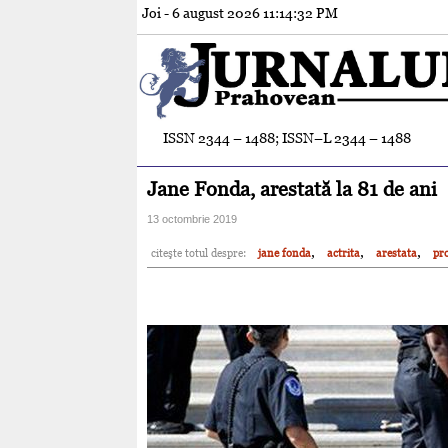
Joi - 6 august 2026
11:14:34 PM
ISSN 2344 – 1488; ISSN–L 2344 – 1488
Jane Fonda, arestată la 81 de ani
13 octombrie 2019
,
,
,
citeşte totul despre:
jane fonda
actrita
arestata
pro