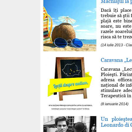
Machiajul la 
Dacă îţi place
trebuie să ştii
plajă este bin
soare, nu este
razele soarelui
risca să te trez
(14 iulie 2013 - Cla
Caravana „Lec
Caravana „Lect
Ploieşti. Părin
adresa
office
naţional de in
stimulare adec
Terapeutică în 
(8 ianuarie 2014)
Un ploieşte
Leonardo di 