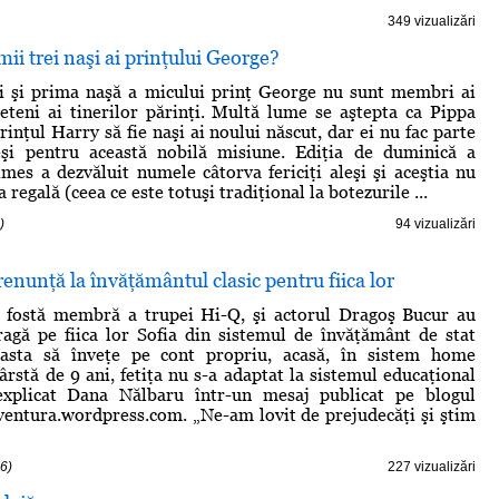
349 vizualizări
mii trei naşi ai prinţului George?
şi şi prima naşă a micului prinţ George nu sunt membri ai
rieteni ai tinerilor părinţi. Multă lume se aştepta ca Pippa
inţul Harry să fie naşi ai noului născut, dar ei nu fac parte
eşi pentru această nobilă misiune. Ediţia de duminică a
imes a dezvăluit numele câtorva fericiţi aleşi şi aceştia nu
 regală (ceea ce este totuşi tradiţional la botezurile ...
)
94 vizualizări
enunţă la învăţământul clasic pentru fiica lor
 fostă membră a trupei Hi-Q, şi actorul Dragoş Bucur au
ragă pe fiica lor Sofia din sistemul de învăţământ de stat
asta să înveţe pe cont propriu, acasă, în sistem home
ârstă de 9 ani, fetiţa nu s-a adaptat la sistemul educaţional
xplicat Dana Nălbaru într-un mesaj publicat pe blogul
ventura.wordpress.com. „Ne-am lovit de prejudecăţi şi ştim
6)
227 vizualizări