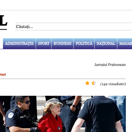
ADMINISTRAŢIE
SPORT
BUSINESS
POLITICĂ
NAŢIONAL
MAGAZ
Jurnalul Prahovean
test
(149 vizualizări)