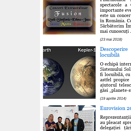
spectacole a 
importante eve
este un concer
în România. Co
Sărbătorim Împ
mai cunoscuţi .
(23 mai 2018)
Descoperire
locuibilă
O echipă inter
Sistemului Sol
fi locuibilă, c
astfel propice
ajutorul teles
găsi „planete-s
(19 aprilie 2014)
Eurovision 20
Reprezentanţii
au pleacat spr
delegaţiei ţ