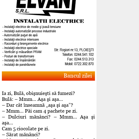
Bancul zilei
Ia zi, Bulă, obişnuieşti să fumezi?
Bulă: – Mmm… Aşa şi aşa…
– Dar cât înseamnă „aşa şi aşa”?
– Mmm… Păi cam 4 pachete pe zi.
– Dulciuri mănânci? – Mmm… Aşa şi
aşa…
Cam 5 ciocolate pe zi.
– Sărat mănânci?