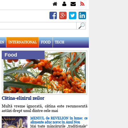
IN
INTERNATIONAL
FOOD
TECH
Food
Cătina-elixirul zeilor
Multă vreme ignorată, cătina este recunoscută
astăzi drept unul dintre cele mai
MENIUL de REVELION în lume: ce
alimente aduc noroc în Anul Nou
Mai toate mâncărurile „tradiţionale”