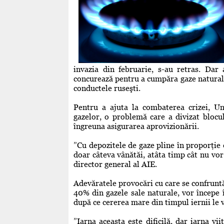
invazia din februarie, s-au retras. Dar 
concurează pentru a cumpăra gaze naturale l
conductele ruseşti.
Pentru a ajuta la combaterea crizei, U
gazelor, o problemă care a divizat blocu
îngreuna asigurarea aprovizionării.
”Cu depozitele de gaze pline în proporţie
doar câteva vânătăi, atâta timp cât nu vor 
director general al AIE.
Adevăratele provocări cu care se confrunt
40% din gazele sale naturale, vor începe 
după ce cererea mare din timpul iernii le
”Iarna aceasta este dificilă, dar iarna vii