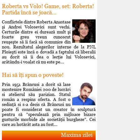
Roberta vs Volo! Game, set: Roberta!
Partida încă se joacă...
Conflictele dintre Roberta Anastase
şi Andrei Volosevici sunt vechi.
Certurile dintre ei durează mult şi
foarte greu vreun cunoscut
reuşeşte să îi facă să comunice din
nou. Rezultatul alegerilor interne de la PNL
Ploieşti este încă o dovadă a faptului că liberalii
au dorit să îi dea o lecţie lui Volosevici,
arâtându-i voalat că nu este pe...
Hai să îţi spun o poveste!
Prin 1951 Brâncusi a dorit să lase
mostenire României 200 de lucrări
si atelierul său parizian. Statul
român a respins oferta. A fost o
sedinţă si s-a decis că Brâncusi nu
poate fi considerat un creator în sculptură
pentru că "speculează prin mijloace bizare
gusturile morbide ale societăţii burgheze". Cei
care au hotărât asta au fost...
Maxima zilei