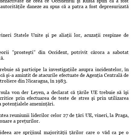
dezactivate de ceea ce Occidentul şi Rusia spun că a fost
 autorităţile daneze au spus că a patra a fost depresurizată
ineri Statele Unite şi pe aliaţii lor, acuzaţii respinse de
ii ”prosteşti” din Occident, potrivit cărora a sabotat
ă.
ebuie să participe la investigaţiile asupra incidentelor, în
s că şi-a amintit de atacurile efectuate de Agenţia Centrală de
troliere din Nicaragua, în 1983.
sula von der Leyen, a declarat că ţările UE trebuie să îşi
critice prin efectuarea de teste de stres şi prin utilizarea
a potenţialele ameninţări.
ea reuniunii liderilor celor 27 de ţări UE, vineri, la Praga,
onare a preţurilor.
 ideea are sprijinul majorităţii ţărilor care o văd ca pe o