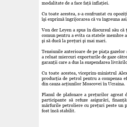
modalitate de a face faţă inflaţiei.
Cu toate acestea, s-a confruntat cu opozi
îşi exprimă îngrijorarea că va îngreuna as
Von der Leyen a spus în discursul său că 
comun pentru a evita ca statele membre al
şi să ducă la preţuri şi mai mari.
Tensiunile anterioare de pe piaţa gazelo
a reluat miercuri exporturile de gaze către
garanţii care a dus la suspendarea livrări
Cu toate acestea, viceprim-ministrul Ale
producţia de petrol pentru a compensa ef
din cauza acţiunilor Moscovei în Ucraina.
Planul de plafonare a preţurilor agreat 
participante să refuze asigurări, finanţă
mărfurile petroliere cu preţuri peste un p
fost încă stabilit.