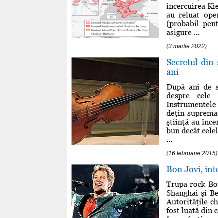
încercuirea Kie
au reluat ope
(probabil pent
asigure ...
(3 martie 2022)
Secretul din 
ani
După ani de st
despre cele 
Instrumentele
deţin supremaţ
ştiinţă au înce
bun decât celel
...
(16 februarie 2015)
Bon Jovi, inte
Trupa rock Bon
Shanghai şi Be
Autorităţile c
fost luată din 