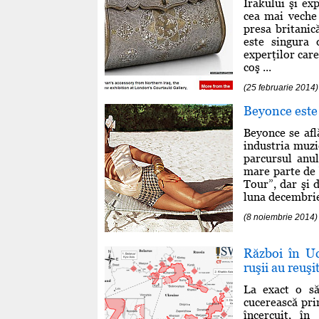
Irakului şi ex
cea mai veche 
presa britanic
este singura 
experţilor care
coş ...
(25 februarie 2014)
Beyonce este 
Beyonce se afl
industria muzi
parcursul anul
mare parte de 
Tour”, dar şi 
luna decembrie
(8 noiembrie 2014)
Război în Uc
ruşii au reuş
La exact o să
cucerească pri
încercuit, în