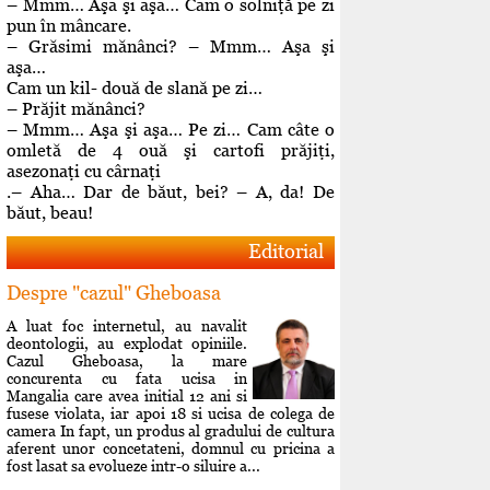
– Mmm… Aşa şi aşa… Cam o solniţă pe zi
pun în mâncare.
– Grăsimi mănânci? – Mmm… Aşa şi
aşa…
Cam un kil- două de slană pe zi…
– Prăjit mănânci?
– Mmm… Aşa şi aşa… Pe zi… Cam câte o
omletă de 4 ouă şi cartofi prăjiţi,
asezonaţi cu cârnaţi
.– Aha… Dar de băut, bei? – A, da! De
băut, beau!
Editorial
Despre "cazul" Gheboasa
A luat foc internetul, au navalit
deontologii, au explodat opiniile.
Cazul Gheboasa, la mare
concurenta cu fata ucisa in
Mangalia care avea initial 12 ani si
fusese violata, iar apoi 18 si ucisa de colega de
camera In fapt, un produs al gradului de cultura
aferent unor concetateni, domnul cu pricina a
fost lasat sa evolueze intr-o siluire a...