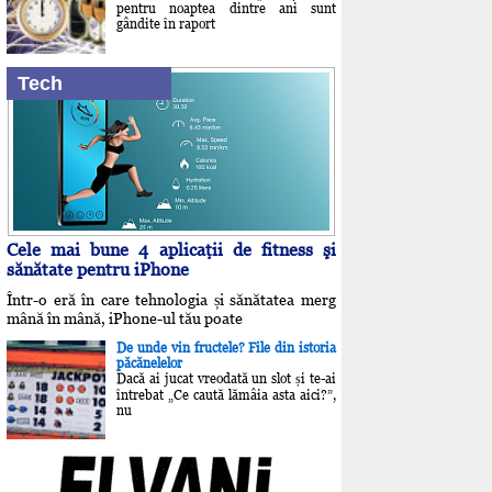
pentru noaptea dintre ani sunt
gândite în raport
Tech
Cele mai bune 4 aplicaţii de fitness şi
sănătate pentru iPhone
Într-o eră în care tehnologia și sănătatea merg
mână în mână, iPhone-ul tău poate
De unde vin fructele? File din istoria
păcănelelor
Dacă ai jucat vreodată un slot și te-ai
întrebat „Ce caută lămâia asta aici?”,
nu