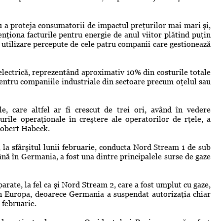
 a proteja consumatorii de impactul preţurilor mai mari şi,
nţiona facturile pentru energie de anul viitor plătind puţin
 utilizare percepute de cele patru companii care gestionează
 electrică, reprezentând aproximativ 10% din costurile totale
pentru companiile industriale din sectoare precum oţelul sau
ele, care altfel ar fi crescut de trei ori, având în vedere
urile operaţionale în creştere ale operatorilor de rţele, a
Robert Habeck.
 la sfârşitul lunii februarie, conducta Nord Stream 1 de sub
ână în Germania, a fost una dintre principalele surse de gaze
ate, la fel ca şi Nord Stream 2, care a fost umplut cu gaze,
 în Europa, deoarece Germania a suspendat autorizaţia chiar
 februarie.