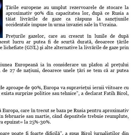
Ţările europene au umplut rezervoarele de stocare la
aproximativ 90% din capacitatea lor, după ce Rusia a
tăiat livrările de gaze ca răspuns la sancţiunile
occidentale impuse în urma invaziei sale în Ucraina.
Preţurile gazelor, care au crescut în lunile de după
acest lucru ar putea fi de scurtă durată, deoarece ţările
ichefiate (GNL) şi alte alternative la livrările de gaze prin
niunea Europeană ia în considerare un plafon al preţului
l de 27 de naţiuni, deoarece unele ţări se tem că ar putea
 de aproape de 90%, Europa va supravieţui iernii viitoare cu
exista surprize politice sau tehnice”, a declarat Fatih Birol,
ă Europa, care în trecut se baza pe Rusia pentru aproximativ
în februarie sau martie, când depozitele trebuie reumplute,
 va epuizat= la 25%-30%.
toare poate fi foarte dificilă”, a spus Birol jurnaliştilor din