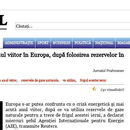
ADMINISTRAŢIE
SPORT
BUSINESS
POLITICĂ
NAŢIONAL
MAGAZ
ul viitor în Europa, după folosirea rezervelor în
Jurnalul Prahovean
,
,
,
 anul viitor
rezervele de gaze naturale
va utiliza
frigul acestei ierni
(41 vizualizări)
Europa s-ar putea confrunta cu o criză energetică şi mai
acută anul viitor, după ce va utiliza rezervele de gaze
naturale pentru a trece de frigul acestei ierni, a declarat
miercuri şeful Agenţiei Internaţionale pentru Energie
(AIE), transmite Reuters.