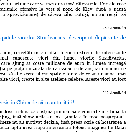
vului, acţiune care va mai dura însă câteva zile. Forţele ruse
raţiunile ofensive la vest şi nord de Kiev, după o pauză
ru aprovizionare) de câteva zile. Totuşi, nu au reuşit să
250 vizualizări
spatele viorilor Stradivarius, descoperit după sute de
udii, cercetătorii au aflat lucruri extrem de interesante
mai cunoscute viori din lume, viorile Stradivarius.
 care ajung să coste milioane de euro în lumea întreagă
ia pe piaţa muzicală de câteva sute de ani, iar oamenii de
rcat să afle secretul din spatele lor şi de ce au un sunet mai
alte viori, create în alte ateliere celebre. Aceste viori au fost
243 vizualizări
rzis în China de către autorităţi!
 Jovi trebuia să susţină primele sale concerte în China, la
ijing, însă show-urile au fost „anulate în mod neaşteptat”.
hineze nu au motivat decizia, însă presa scrie că hotărârea a
cauza faptului că trupa americană a folosit imaginea lui Dalai