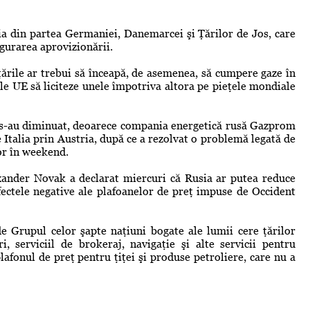
ţia din partea Germaniei, Danemarcei şi Ţărilor de Jos, care
igurarea aprovizionării.
ţările ar trebui să înceapă, de asemenea, să cumpere gaze în
e UE să liciteze unele împotriva altora pe pieţele mondiale
r s-au diminuat, deoarece compania energetică rusă Gazprom
 Italia prin Austria, după ce a rezolvat o problemă legată de
lor în weekend.
xander Novak a declarat miercuri că Rusia ar putea reduce
ectele negative ale plafoanelor de preţ impuse de Occident
de Grupul celor şapte naţiuni bogate ale lumii cere ţărilor
ri, serviciil de brokeraj, navigaţie şi alte servicii pentru
lafonul de preţ pentru ţiţei şi produse petroliere, care nu a