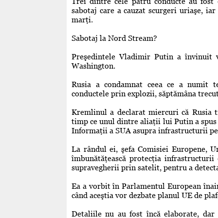
Trei dintre cele patru conducte au fost 
sabotaj care a cauzat scurgeri uriaşe, iar
marţi.
Sabotaj la Nord Stream?
Preşedintele Vladimir Putin a învinuit v
Washington.
Rusia a condamnat ceea ce a numit teor
conductele prin explozii, săptămâna trecut
Kremlinul a declarat miercuri că Rusia tr
timp ce unul dintre aliaţii lui Putin a spu
Informaţii a SUA asupra infrastructurii pe
La rândul ei, şefa Comisiei Europene, Ur
îmbunătăţească protecţia infrastructurii 
supravegherii prin satelit, pentru a detect
Ea a vorbit în Parlamentul European înaint
când aceştia vor dezbate planul UE de plaf
Detaliile nu au fost încă elaborate, dar