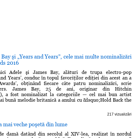
Bay şi „Years and Years”, cele mai multe nominalizări
ds 2016
anici Adele şi James Bay, alături de trupa electro-pop
nd Years’, conduc în topul favoriţilor ediţiei din acest an a
wards’, obţinând fiecare câte patru nominalizări, scrie
ters. James Bay, 25 de ani, originar din Hitchin
), a fost nominalizat la categoriile — cel mai bun artist
mai bună melodie britanică a anului cu &lsquo;Hold Back the
217 vizualizări
a mai veche poşetă din lume
de damă datând din secolul al XIV-lea, realizat în nordul