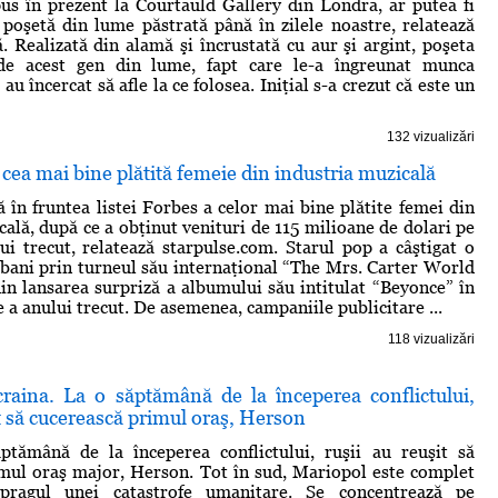
pus în prezent la Courtauld Gallery din Londra, ar putea fi
poşetă din lume păstrată până în zilele noastre, relatează
ă. Realizată din alamă şi încrustată cu aur şi argint, poşeta
de acest gen din lume, fapt care le-a îngreunat munca
 au încercat să afle la ce folosea. Iniţial s-a crezut că este un
132 vizualizări
cea mai bine plătită femeie din industria muzicală
ă în fruntea listei Forbes a celor mai bine plătite femei din
cală, după ce a obţinut venituri de 115 milioane de dolari pe
ui trecut, relatează starpulse.com. Starul pop a câştigat o
bani prin turneul său internaţional “The Mrs. Carter World
din lansarea surpriză a albumului său intitulat “Beyonce” în
 a anului trecut. De asemenea, campaniile publicitare ...
118 vizualizări
raina. La o săptămână de la începerea conflictului,
it să cucerească primul oraş, Herson
ptămână de la începerea conflictului, ruşii au reuşit să
mul oraş major, Herson. Tot în sud, Mariopol este complet
 pragul unei catastrofe umanitare. Se concentrează pe