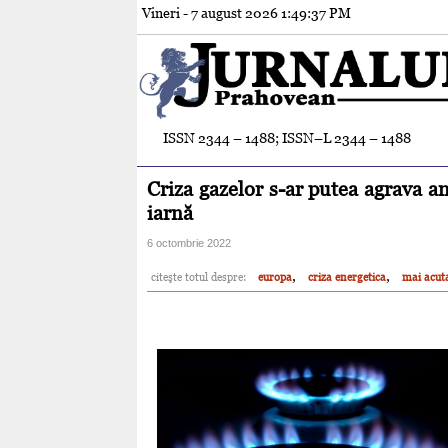
Vineri - 7 august 2026
1:49:38 PM
ISSN 2344 – 1488; ISSN–L 2344 – 1488
Criza gazelor s-ar putea agrava an
iarnă
6 octombrie 2022
,
,
citeşte totul despre:
europa
criza energetica
mai acuta