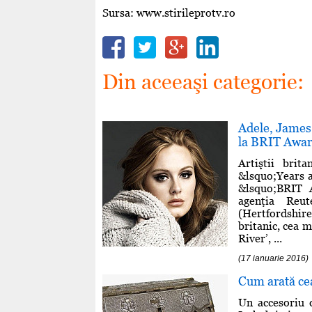
Sursa: www.stirileprotv.ro
Din aceeaşi categorie:
Adele, James 
la BRIT Awar
Artiştii brit
&lsquo;Years a
&lsquo;BRIT A
agenţia Reu
(Hertfordshire
britanic, cea 
River’, ...
(17 ianuarie 2016)
Cum arată ce
Un accesoriu 