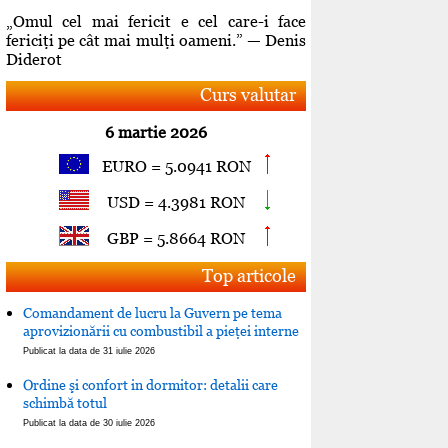
„Omul cel mai fericit e cel care-i face
fericiţi pe cât mai mulţi oameni.” — Denis
Diderot
Curs valutar
6 martie 2026
EURO = 5.0941 RON
USD = 4.3981 RON
GBP = 5.8664 RON
Top articole
Comandament de lucru la Guvern pe tema
aprovizionării cu combustibil a pieţei interne
Publicat la data de 31 iulie 2026
Ordine şi confort in dormitor: detalii care
schimbă totul
Publicat la data de 30 iulie 2026