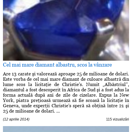
Cel mai mare diamant albastru, scos la vânzare
Are 13 carate şi valorează aproape 25 de milioane de dolari.
Este vorba de cel mai mare diamant de culoare albastră din
lume scos la licitaţie de Christie's. Numit „Albăstriul”,
diamantul a fost descoperit în Africa de Sud şi a fost adus la
forma actuală după ani de zile de cizelare. Expus la New
York, piatra preţioasă urmează să fie scoasă la licitaţie în
Geneva, unde experţii Christie's speră să obţină între 21 şi
25 de milioane de dolari. ...
(12 aprilie 2014)
115 vizualizări