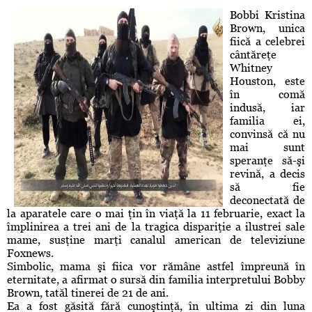
Bobbi Kristina
Brown, unica
fiică a celebrei
cântăreţe
Whitney
Houston, este
în comă
indusă, iar
familia ei,
convinsă că nu
mai sunt
speranţe să-şi
revină, a decis
să fie
deconectată de
la aparatele care o mai ţin în viaţă la 11 februarie, exact la
împlinirea a trei ani de la tragica dispariţie a ilustrei sale
mame, susţine marţi canalul american de televiziune
Foxnews.
Simbolic, mama şi fiica vor rămâne astfel împreună în
eternitate, a afirmat o sursă din familia interpretului Bobby
Brown, tatăl tinerei de 21 de ani.
Ea a fost găsită fără cunoştinţă, în ultima zi din luna