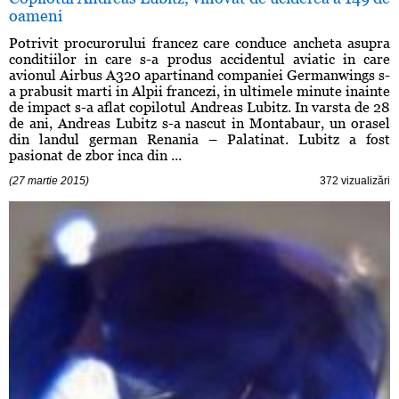
oameni
Potrivit procurorului francez care conduce ancheta asupra
conditiilor in care s-a produs accidentul aviatic in care
avionul Airbus A320 apartinand companiei Germanwings s-
a prabusit marti in Alpii francezi, in ultimele minute inainte
de impact s-a aflat copilotul Andreas Lubitz. In varsta de 28
de ani, Andreas Lubitz s-a nascut in Montabaur, un orasel
din landul german Renania – Palatinat. Lubitz a fost
pasionat de zbor inca din ...
(27 martie 2015)
372 vizualizări