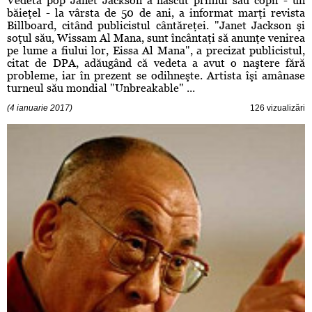
Vedeta pop Janet Jackson a născut primul său copil - un
băieţel - la vârsta de 50 de ani, a informat marţi revista
Billboard, citând publicistul cântăreţei. "Janet Jackson şi
soţul său, Wissam Al Mana, sunt încântaţi să anunţe venirea
pe lume a fiului lor, Eissa Al Mana", a precizat publicistul,
citat de DPA, adăugând că vedeta a avut o naştere fără
probleme, iar în prezent se odihneşte. Artista îşi amânase
turneul său mondial "Unbreakable" ...
(4 ianuarie 2017)
126 vizualizări