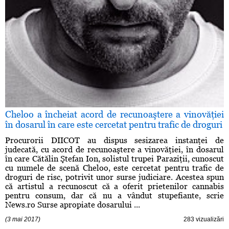
Cheloo a încheiat acord de recunoaştere a vinovăţiei
în dosarul în care este cercetat pentru trafic de droguri
Procurorii DIICOT au dispus sesizarea instanţei de
judecată, cu acord de recunoaştere a vinovăţiei, în dosarul
în care Cătălin Ştefan Ion, solistul trupei Paraziţii, cunoscut
cu numele de scenă Cheloo, este cercetat pentru trafic de
droguri de risc, potrivit unor surse judiciare. Acestea spun
că artistul a recunoscut că a oferit prietenilor cannabis
pentru consum, dar că nu a vândut stupefiante, scrie
News.ro Surse apropiate dosarului ...
(3 mai 2017)
283 vizualizări