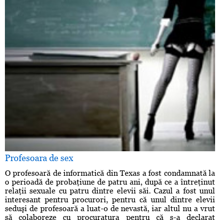
Profesoara de sex
O profesoară de informatică din Texas a fost condamnată la
o perioadă de probaţiune de patru ani, după ce a întreţinut
relaţii sexuale cu patru dintre elevii săi. Cazul a fost unul
interesant pentru procurori, pentru că unul dintre elevii
seduşi de profesoară a luat-o de nevastă, iar altul nu a vrut
să colaboreze cu procuratura pentru că s-a declarat