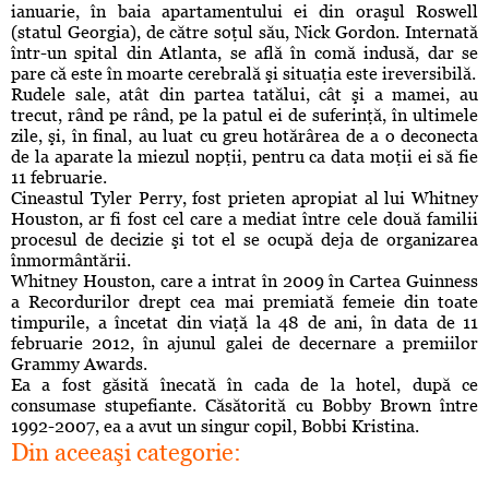
ianuarie, în baia apartamentului ei din oraşul Roswell
(statul Georgia), de către soţul său, Nick Gordon. Internată
într-un spital din Atlanta, se află în comă indusă, dar se
pare că este în moarte cerebrală şi situaţia este ireversibilă.
Rudele sale, atât din partea tatălui, cât şi a mamei, au
trecut, rând pe rând, pe la patul ei de suferinţă, în ultimele
zile, şi, în final, au luat cu greu hotărârea de a o deconecta
de la aparate la miezul nopţii, pentru ca data moţii ei să fie
11 februarie.
Cineastul Tyler Perry, fost prieten apropiat al lui Whitney
Houston, ar fi fost cel care a mediat între cele două familii
procesul de decizie şi tot el se ocupă deja de organizarea
înmormântării.
Whitney Houston, care a intrat în 2009 în Cartea Guinness
a Recordurilor drept cea mai premiată femeie din toate
timpurile, a încetat din viaţă la 48 de ani, în data de 11
februarie 2012, în ajunul galei de decernare a premiilor
Grammy Awards.
Ea a fost găsită înecată în cada de la hotel, după ce
consumase stupefiante. Căsătorită cu Bobby Brown între
1992-2007, ea a avut un singur copil, Bobbi Kristina.
Din aceeaşi categorie: