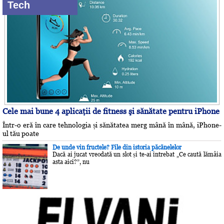
Tech
Cele mai bune 4 aplicaţii de fitness şi sănătate pentru iPhone
Într-o eră în care tehnologia și sănătatea merg mână în mână, iPhone-
ul tău poate
De unde vin fructele? File din istoria păcănelelor
Dacă ai jucat vreodată un slot și te-ai întrebat „Ce caută lămâia
asta aici?”, nu