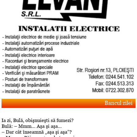
Bancul zilei
Ia zi, Bulă, obişnuieşti să fumezi?
Bulă: – Mmm… Aşa şi aşa…
– Dar cât înseamnă „aşa şi aşa”?