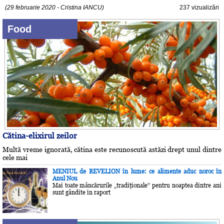
(29 februarie 2020 - Cristina IANCU)
237 vizualizări
Food
Cătina-elixirul zeilor
Multă vreme ignorată, cătina este recunoscută astăzi drept unul dintre
cele mai
MENIUL de REVELION în lume: ce alimente aduc noroc în
Anul Nou
Mai toate mâncărurile „tradiţionale” pentru noaptea dintre ani
sunt gândite în raport