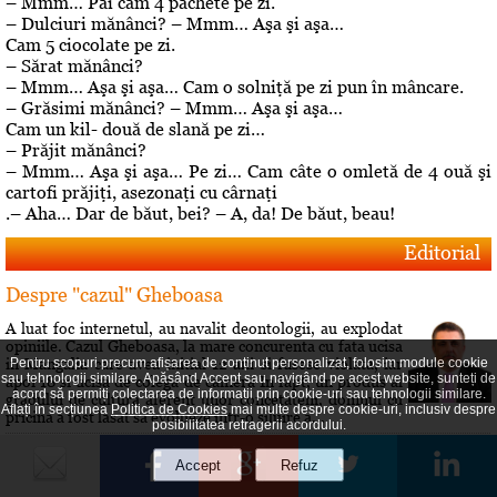
– Mmm… Păi cam 4 pachete pe zi.
– Dulciuri mănânci? – Mmm… Aşa şi aşa…
Cam 5 ciocolate pe zi.
– Sărat mănânci?
– Mmm… Aşa şi aşa… Cam o solniţă pe zi pun în mâncare.
– Grăsimi mănânci? – Mmm… Aşa şi aşa…
Cam un kil- două de slană pe zi…
– Prăjit mănânci?
– Mmm… Aşa şi aşa… Pe zi… Cam câte o omletă de 4 ouă şi
cartofi prăjiţi, asezonaţi cu cârnaţi
.– Aha… Dar de băut, bei? – A, da! De băut, beau!
Editorial
Despre "cazul" Gheboasa
A luat foc internetul, au navalit deontologii, au explodat
opiniile. Cazul Gheboasa, la mare concurenta cu fata ucisa
in Mangalia care avea initial 12 ani si fusese violata, iar
Pentru scopuri precum afișarea de conținut personalizat, folosim module cookie
sau tehnologii similare. Apăsând Accept sau navigând pe acest website, sunteți de
apoi 18 si ucisa de colega de camera In fapt, un produs al
acord să permiți colectarea de informații prin cookie-uri sau tehnologii similare.
gradului de cultura aferent unor concetateni, domnul cu
Aflați în secțiunea
Politica de Cookies
mai multe despre cookie-uri, inclusiv despre
pricina a fost lasat sa evolueze intr-o siluire a...
posibilitatea retragerii acordului.
Roberta vs Volo! Game, set: Roberta! Partida încă se
joacă...