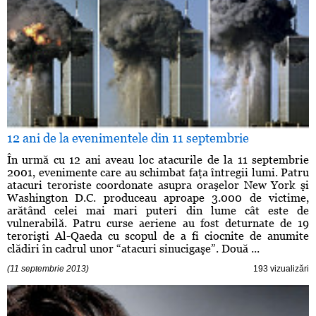
12 ani de la evenimentele din 11 septembrie
În urmă cu 12 ani aveau loc atacurile de la 11 septembrie
2001, evenimente care au schimbat faţa întregii lumi. Patru
atacuri teroriste coordonate asupra oraşelor New York şi
Washington D.C. produceau aproape 3.000 de victime,
arătând celei mai mari puteri din lume cât este de
vulnerabilă. Patru curse aeriene au fost deturnate de 19
terorişti Al-Qaeda cu scopul de a fi ciocnite de anumite
clădiri în cadrul unor “atacuri sinucigaşe”. Două ...
(11 septembrie 2013)
193 vizualizări