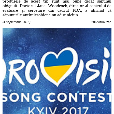
produsele de acest tip sunt mai bune decât săpunul
obişnuit. Doctorul Janet Woodcock, director al centrului de
evaluare şi cercetare din cadrul FDA, a afirmat că
săpunurile antimicrobiene nu aduc niciun ...
(4 septembrie 2016)
286 vizualizări