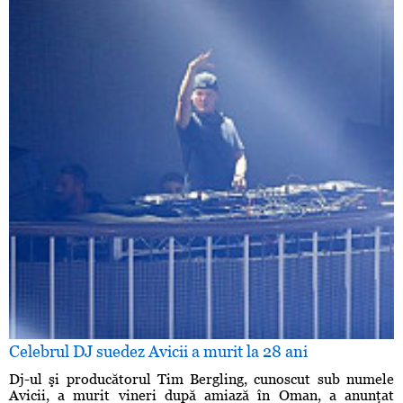
Celebrul DJ suedez Avicii a murit la 28 ani
Dj-ul şi producătorul Tim Bergling, cunoscut sub numele
Avicii, a murit vineri după amiază în Oman, a anunţat