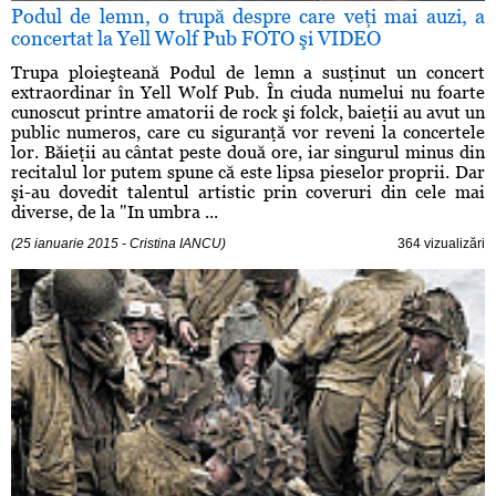
Podul de lemn, o trupă despre care veţi mai auzi, a
concertat la Yell Wolf Pub FOTO şi VIDEO
Trupa ploieşteană Podul de lemn a susţinut un concert
extraordinar în Yell Wolf Pub. În ciuda numelui nu foarte
cunoscut printre amatorii de rock şi folck, baieţii au avut un
public numeros, care cu siguranţă vor reveni la concertele
lor. Băieţii au cântat peste două ore, iar singurul minus din
recitalul lor putem spune că este lipsa pieselor proprii. Dar
şi-au dovedit talentul artistic prin coveruri din cele mai
diverse, de la "In umbra ...
(25 ianuarie 2015 - Cristina IANCU)
364 vizualizări