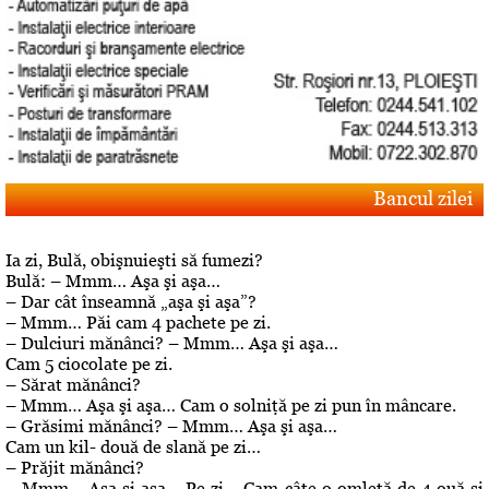
Bancul zilei
Ia zi, Bulă, obişnuieşti să fumezi?
Bulă: – Mmm… Aşa şi aşa…
– Dar cât înseamnă „aşa şi aşa”?
– Mmm… Păi cam 4 pachete pe zi.
– Dulciuri mănânci? – Mmm… Aşa şi aşa…
Cam 5 ciocolate pe zi.
– Sărat mănânci?
– Mmm… Aşa şi aşa… Cam o solniţă pe zi pun în mâncare.
– Grăsimi mănânci? – Mmm… Aşa şi aşa…
Cam un kil- două de slană pe zi…
– Prăjit mănânci?
– Mmm… Aşa şi aşa… Pe zi… Cam câte o omletă de 4 ouă şi