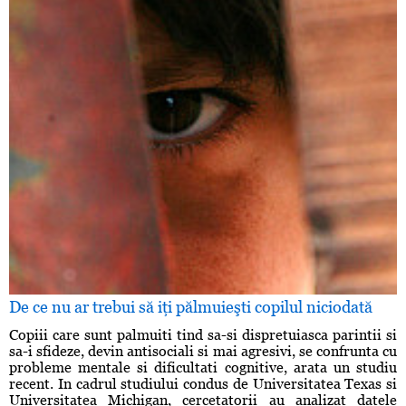
De ce nu ar trebui să iţi pălmuieşti copilul niciodată
Copiii care sunt palmuiti tind sa-si dispretuiasca parintii si
sa-i sfideze, devin antisociali si mai agresivi, se confrunta cu
probleme mentale si dificultati cognitive, arata un studiu
recent. In cadrul studiului condus de Universitatea Texas si
Universitatea Michigan, cercetatorii au analizat datele