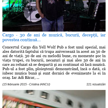
Cargo - 30 de ani de muzică, bucurii, decepţii, iar
povestea continuă...
Concertul Cargo din Yell Wolf Pub a fost unul special, mai
ales datorită faptului că trupa aniversează în acest an 30 de
ani de viaţă. 30 de ani cu melodii bune, cu momente şoc în
viaţa trupei, cu bucurii, necazuri şi mai ales 30 de ani în
care au refuzat să se despartă şi au continuat să facă muzică.
Pub-ul a fost plin, ploieştenii demonstrând, încă o dată, că
iubesc muzica bună şi sunt dornici de evenimente la ei în
oraş. Iar Adi Bărar, ...
(15 februarie 2015 - Cristina IANCU)
221 vizualizări