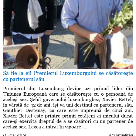
Să fie la ei! Premierul Luxemburgului se căsătoreşte
cu partenerul său
Premierul din Luxemburg devine azi primul lider din
Uniunea Europeană care se căsătoreşte cu o persoană de
acelaşi sex. Şeful guvernului luxemburghez, Xavier Bettel,
în vârstă de 42 de ani, îşi va uni destinul cu partenerul său,
Gauthier Destenay, cu care este împreună de cinci ani.
Xavier Bettel este printre primii cetăţeni ai micului ducat
care-şi exercită dreptul de a se căsători cu un partener de
acelaşi sex. Legea a intrat în vigoare ...
(15 mai 2015)
472 vizualizări