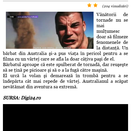
(204 vizualizări)
Vânătorii de
tornade nu se
mai
mulţumesc
doar să filmeze
fenomenele de
la distanţă. Un
bărbat din Australia şi-a pus viaţa în pericol pentru a se
filma cu un vârtej care se afla la doar câţiva paşi de el.
Bărbatul aproape că este spulberat de tornadă, dar reuşeşte
să se ţină pe picioare şi să o a la fugă către maşină.
El urcă la volan şi demarează în trombă pentru a se
îndepărta cât mai repede de vârtej. Australianul a scăpat
nevătămat din aventura sa extremă.
SURSA: Digi24.ro