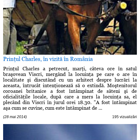
Prinţul Charles, în vizită în România
Prinţul Charles a petrecut, marţi, câteva ore în satul
braşovean Viscri, mergând la locuinţa pe care o are în
localitate şi discutând cu un arhitect despre lucrări la
aceasta, întrucât intenţionează să o extindă. Moştenitorul
coroanei britanice a fost întâmpinat de săteni şi de
oficialităţile locale, după care a mers la locuinţa sa, el
plecând din Viscri în jurul orei 18.30. "A fost întâmpinat
aşa cum se cuvine, cum este întâmpinat de ...
(28 mai 2014)
195 vizualizări