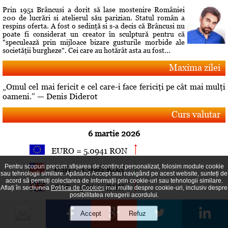
Prin 1951 Brâncusi a dorit să lase mostenire României
200 de lucrări si atelierul său parizian. Statul român a
respins oferta. A fost o sedinţă si s-a decis că Brâncusi nu
poate fi considerat un creator în sculptură pentru că
"speculează prin mijloace bizare gusturile morbide ale
societăţii burgheze". Cei care au hotărât asta au fost...
Maxima zilei
„Omul cel mai fericit e cel care-i face fericiţi pe cât mai mulţi
oameni.” — Denis Diderot
Curs valutar
6 martie 2026
EURO = 5.0941 RON
Pentru scopuri precum afișarea de conținut personalizat, folosim module cookie
USD = 4.3981 RON
sau tehnologii similare. Apăsând Accept sau navigând pe acest website, sunteți de
acord să permiți colectarea de informații prin cookie-uri sau tehnologii similare.
GBP = 5.8664 RON
Aflați în secțiunea
Politica de Cookies
mai multe despre cookie-uri, inclusiv despre
posibilitatea retragerii acordului.
Top articole
Comandament de lucru la Guvern pe tema aprovizionării cu