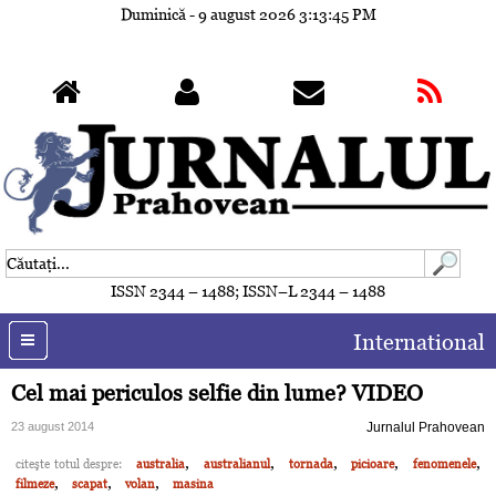
Duminică - 9 august 2026
3:13:48 PM
ISSN 2344 – 1488; ISSN–L 2344 – 1488
International
Cel mai periculos selfie din lume? VIDEO
23 august 2014
Jurnalul Prahovean
,
,
,
,
,
citeşte totul despre:
australia
australianul
tornada
picioare
fenomenele
,
,
,
filmeze
scapat
volan
masina