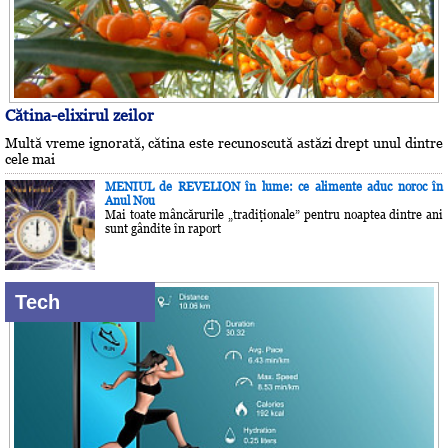
Cătina-elixirul zeilor
Multă vreme ignorată, cătina este recunoscută astăzi drept unul dintre
cele mai
MENIUL de REVELION în lume: ce alimente aduc noroc în
Anul Nou
Mai toate mâncărurile „tradiţionale” pentru noaptea dintre ani
sunt gândite în raport
Tech