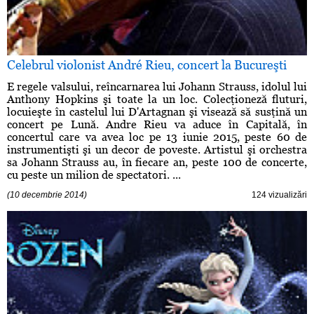
Celebrul violonist André Rieu, concert la Bucureşti
E regele valsului, reîncarnarea lui Johann Strauss, idolul lui
Anthony Hopkins şi toate la un loc. Colecţioneză fluturi,
locuieşte în castelul lui D'Artagnan şi visează să susţină un
concert pe Lună. Andre Rieu va aduce în Capitală, în
concertul care va avea loc pe 13 iunie 2015, peste 60 de
instrumentişti şi un decor de poveste. Artistul şi orchestra
sa Johann Strauss au, în fiecare an, peste 100 de concerte,
cu peste un milion de spectatori. ...
(10 decembrie 2014)
124 vizualizări