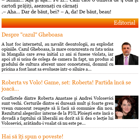
cartofi prăjiţi, asezonaţi cu cârnaţi
.– Aha… Dar de băut, bei? – A, da! De băut, beau!
Editorial
Despre "cazul" Gheboasa
A luat foc internetul, au navalit deontologii, au explodat
opiniile. Cazul Gheboasa, la mare concurenta cu fata ucisa
in Mangalia care avea initial 12 ani si fusese violata, iar
apoi 18 si ucisa de colega de camera In fapt, un produs al
gradului de cultura aferent unor concetateni, domnul cu
pricina a fost lasat sa evolueze intr-o siluire a...
Roberta vs Volo! Game, set: Roberta! Partida încă se
joacă...
Conflictele dintre Roberta Anastase şi Andrei Volosevici
sunt vechi. Certurile dintre ei durează mult şi foarte greu
vreun cunoscut reuşeşte să îi facă să comunice din nou.
Rezultatul alegerilor interne de la PNL Ploieşti este încă o
dovadă a faptului că liberalii au dorit să îi dea o lecţie lui
Volosevici, arâtându-i voalat că nu este pe...
Hai să îţi spun o poveste!