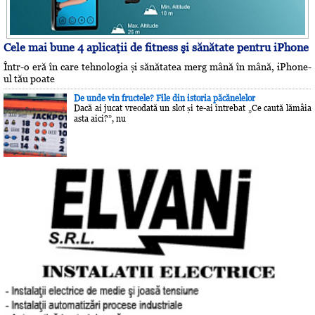
Cele mai bune 4 aplicaţii de fitness şi sănătate pentru iPhone
Într-o eră în care tehnologia și sănătatea merg mână în mână, iPhone-
ul tău poate
De unde vin fructele? File din istoria păcănelelor
Dacă ai jucat vreodată un slot și te-ai întrebat „Ce caută lămâia
asta aici?”, nu