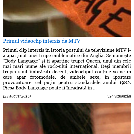
Primul videoclip interzis de MTV
Primul clip interzis în istoria postului de televiziune MTV i-
a aparţinut unei trupe emblematice din Anglia. Se numeşte
”Body Language” şi îi aparţine trupei Queen, unul din cele
mai mari nume ale rock-ului internaţional. Deşi membrii
trupei sunt îmbrăcaţi decent, videoclipul conţine scene în
care apar fotomodele, de ambele sexe, în ipostaze
provocatoare, cel puţin pentru standardele anului 1982.
Piesa Body Language poate fi încadrată în ...
(23 august 2015)
524 vizualizări