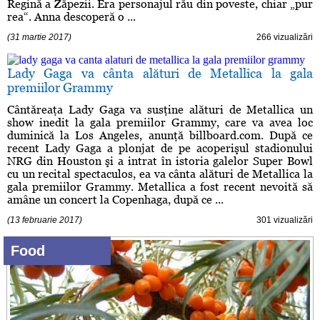
Regină a Zăpezii. Era personajul rău din poveste, chiar „pur
rea“. Anna descoperă o ...
(31 martie 2017)
266 vizualizări
Lady Gaga va cânta alături de Metallica la gala
premiilor Grammy
Cântăreaţa Lady Gaga va susţine alături de Metallica un
show inedit la gala premiilor Grammy, care va avea loc
duminică la Los Angeles, anunţă billboard.com. După ce
recent Lady Gaga a plonjat de pe acoperişul stadionului
NRG din Houston şi a intrat în istoria galelor Super Bowl
cu un recital spectaculos, ea va cânta alături de Metallica la
gala premiilor Grammy. Metallica a fost recent nevoită să
amâne un concert la Copenhaga, după ce ...
(13 februarie 2017)
301 vizualizări
Food