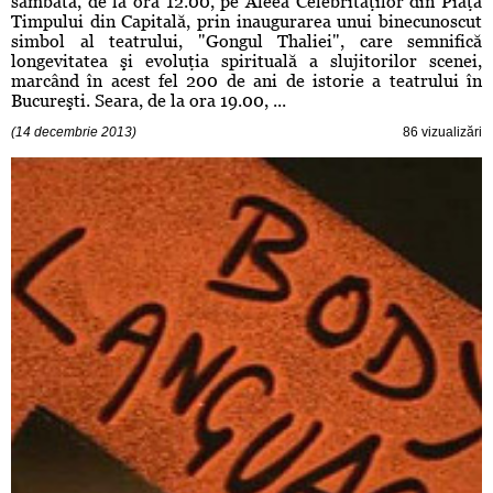
sâmbătă, de la ora 12.00, pe Aleea Celebrităţilor din Piaţa
Timpului din Capitală, prin inaugurarea unui binecunoscut
simbol al teatrului, "Gongul Thaliei", care semnifică
longevitatea şi evoluţia spirituală a slujitorilor scenei,
marcând în acest fel 200 de ani de istorie a teatrului în
Bucureşti. Seara, de la ora 19.00, ...
(14 decembrie 2013)
86 vizualizări