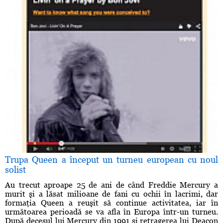
Trupa Queen a început un turneu european cu noul
solist
Au trecut aproape 25 de ani de când Freddie Mercury a
murit şi a lăsat milioane de fani cu ochii în lacrimi, dar
formaţia Queen a reuşit să continue activitatea, iar în
următoarea perioadă se va afla în Europa într-un turneu.
După decesul lui Mercury din 1991 şi retragerea lui Deacon