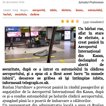
26 decembrie 2016
Jurnalul Prahovean
,
,
,
,
,
citeşte totul despre:
aeroportul
iubita
ebritate
kazan
automobilul
,
,
barbat
securitate
cladirea
(359 vizualizări)
Un bărbat rus,
aflat în stare
de ebritate, a
creat panică în
Aeroportul
Internaţional
din Kazan,
declanşând o
alertă de
securitate, după ce a intrat cu automobilul în clădirea
aeroportului, şi a spus că a făcut acest lucru ”în numele
iubirii”, deoarece se grăbea să îşi întâmpine iubita,
informează telegraph.co.uk.
Ruslan Nurtdinov a provocat panică în rândul pasagerilor şi
angajaţilor de la Aeroportul Internaţional din Kazan, după
ce şi-a condus automobilul pe holurile clădirii aeroportului,
ajungând până la o poartă de îmbarcare a călătorilor.
Un reprezentant din administraţia locală a spus că Ruslan