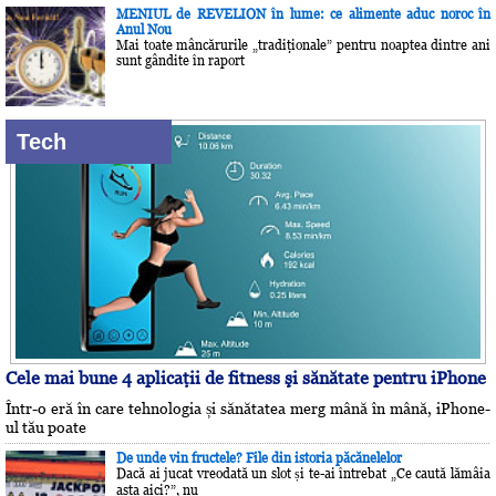
MENIUL de REVELION în lume: ce alimente aduc noroc în
Anul Nou
Mai toate mâncărurile „tradiţionale” pentru noaptea dintre ani
sunt gândite în raport
Tech
Cele mai bune 4 aplicaţii de fitness şi sănătate pentru iPhone
Într-o eră în care tehnologia și sănătatea merg mână în mână, iPhone-
ul tău poate
De unde vin fructele? File din istoria păcănelelor
Dacă ai jucat vreodată un slot și te-ai întrebat „Ce caută lămâia
asta aici?”, nu