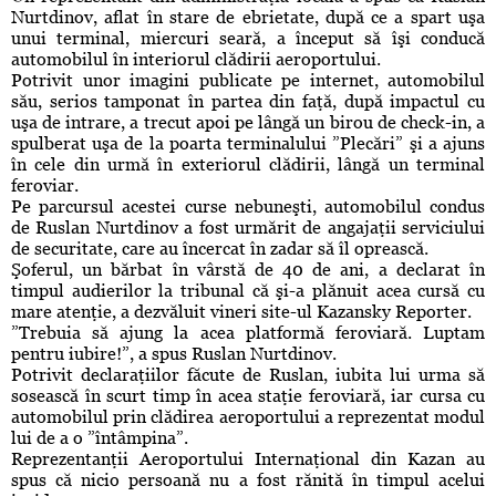
Nurtdinov, aflat în stare de ebrietate, după ce a spart uşa
unui terminal, miercuri seară, a început să îşi conducă
automobilul în interiorul clădirii aeroportului.
Potrivit unor imagini publicate pe internet, automobilul
său, serios tamponat în partea din faţă, după impactul cu
uşa de intrare, a trecut apoi pe lângă un birou de check-in, a
spulberat uşa de la poarta terminalului ”Plecări” şi a ajuns
în cele din urmă în exteriorul clădirii, lângă un terminal
feroviar.
Pe parcursul acestei curse nebuneşti, automobilul condus
de Ruslan Nurtdinov a fost urmărit de angajaţii serviciului
de securitate, care au încercat în zadar să îl oprească.
Şoferul, un bărbat în vârstă de 40 de ani, a declarat în
timpul audierilor la tribunal că şi-a plănuit acea cursă cu
mare atenţie, a dezvăluit vineri site-ul Kazansky Reporter.
”Trebuia să ajung la acea platformă feroviară. Luptam
pentru iubire!”, a spus Ruslan Nurtdinov.
Potrivit declaraţiilor făcute de Ruslan, iubita lui urma să
sosească în scurt timp în acea staţie feroviară, iar cursa cu
automobilul prin clădirea aeroportului a reprezentat modul
lui de a o ”întâmpina”.
Reprezentanţii Aeroportului Internaţional din Kazan au
spus că nicio persoană nu a fost rănită în timpul acelui