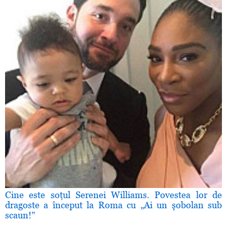
Cine este soţul Serenei Williams. Povestea lor de
dragoste a început la Roma cu „Ai un şobolan sub
scaun!”