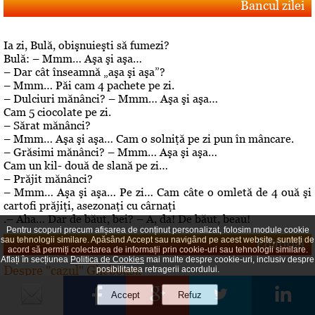
Bancul zilei
Ia zi, Bulă, obişnuieşti să fumezi?
Bulă: – Mmm… Aşa şi aşa…
– Dar cât înseamnă „aşa şi aşa”?
– Mmm… Păi cam 4 pachete pe zi.
– Dulciuri mănânci? – Mmm… Aşa şi aşa…
Cam 5 ciocolate pe zi.
– Sărat mănânci?
– Mmm… Aşa şi aşa… Cam o solniţă pe zi pun în mâncare.
– Grăsimi mănânci? – Mmm… Aşa şi aşa…
Cam un kil- două de slană pe zi…
– Prăjit mănânci?
– Mmm… Aşa şi aşa… Pe zi… Cam câte o omletă de 4 ouă şi
cartofi prăjiţi, asezonaţi cu cârnaţi
.– Aha… Dar de băut, bei? – A, da! De băut, beau!
Pentru scopuri precum afișarea de conținut personalizat, folosim module cookie
sau tehnologii similare. Apăsând Accept sau navigând pe acest website, sunteți de
Editorial
acord să permiți colectarea de informații prin cookie-uri sau tehnologii similare.
Aflați în secțiunea
Politica de Cookies
mai multe despre cookie-uri, inclusiv despre
Despre "cazul" Gheboasa
posibilitatea retragerii acordului.
A luat foc internetul, au navalit deontologii, au explodat
opiniile. Cazul Gheboasa, la mare concurenta cu fata ucisa
in Mangalia care avea initial 12 ani si fusese violata, iar