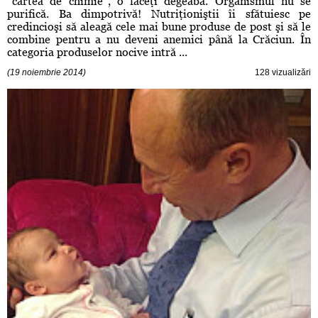
“cartea de chimie”, o faceţi degeaba. Organismul nu se
purifică. Ba dimpotrivă! Nutriţioniştii îi sfătuiesc pe
credincioşi să aleagă cele mai bune produse de post şi să le
combine pentru a nu deveni anemici până la Crăciun. În
categoria produselor nocive intră ...
(19 noiembrie 2014)
128 vizualizări