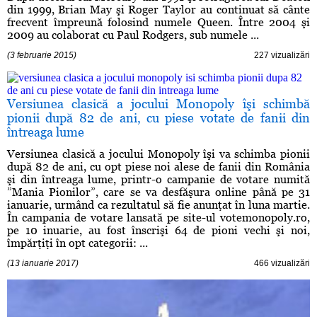
din 1999, Brian May şi Roger Taylor au continuat să cânte
frecvent împreună folosind numele Queen. Între 2004 şi
2009 au colaborat cu Paul Rodgers, sub numele ...
(3 februarie 2015)
227 vizualizări
Versiunea clasică a jocului Monopoly îşi schimbă
pionii după 82 de ani, cu piese votate de fanii din
întreaga lume
Versiunea clasică a jocului Monopoly îşi va schimba pionii
după 82 de ani, cu opt piese noi alese de fanii din România
şi din întreaga lume, printr-o campanie de votare numită
”Mania Pionilor”, care se va desfăşura online până pe 31
ianuarie, urmând ca rezultatul să fie anunţat în luna martie.
În campania de votare lansată pe site-ul votemonopoly.ro,
pe 10 inuarie, au fost înscrişi 64 de pioni vechi şi noi,
împărţiţi în opt categorii: ...
(13 ianuarie 2017)
466 vizualizări