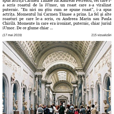
spus actriţa Carmen Tănase lui Andreas Petrescu, cel care i-
a scris roastul de la iUmor, un roast care s-a viralizat
puternic. "Eu nici nu ştiu cum se spune roast", i-a spus
actriţa. Momentul lui Carmen Tănase a prins. La fel şi alte
roasturi pe care le-a scris, cu Andreea Marin sau Paula
Chirilă. Momente în care era ironizat, puternic, chiar juriul
iUmor. De ce glume chiar ...
(17 mai 2019)
215 vizualizări