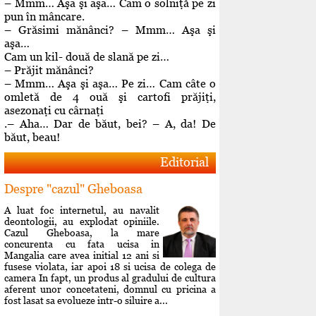
– Mmm… Aşa şi aşa… Cam o solniţă pe zi
pun în mâncare.
– Grăsimi mănânci? – Mmm… Aşa şi
aşa…
Cam un kil- două de slană pe zi…
– Prăjit mănânci?
– Mmm… Aşa şi aşa… Pe zi… Cam câte o
omletă de 4 ouă şi cartofi prăjiţi,
asezonaţi cu cârnaţi
.– Aha… Dar de băut, bei? – A, da! De
băut, beau!
Editorial
Despre "cazul" Gheboasa
A luat foc internetul, au navalit
deontologii, au explodat opiniile.
Cazul Gheboasa, la mare
concurenta cu fata ucisa in
Mangalia care avea initial 12 ani si
fusese violata, iar apoi 18 si ucisa de colega de
camera In fapt, un produs al gradului de cultura
aferent unor concetateni, domnul cu pricina a
fost lasat sa evolueze intr-o siluire a...