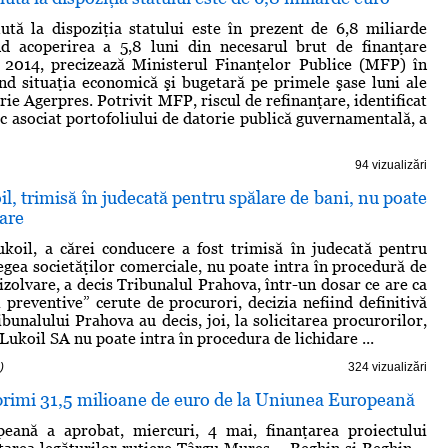
ută la dispoziţia statului este în prezent de 6,8 miliarde
nd acoperirea a 5,8 luni din necesarul brut de finanţare
i 2014, precizează Ministerul Finanţelor Publice (MFP) în
nd situaţia economică şi bugetară pe primele şase luni ale
rie Agerpres. Potrivit MFP, riscul de refinanţare, identificat
sc asociat portofoliului de datorie publică guvernamentală, a
94 vizualizări
il, trimisă în judecată pentru spălare de bani, nu poate
dare
koil, a cărei conducere a fost trimisă în judecată pentru
legea societăţilor comerciale, nu poate intra în procedură de
izolvare, a decis Tribunalul Prahova, într-un dosar ce are ca
 preventive” cerute de procurori, decizia nefiind definitivă
bunalului Prahova au decis, joi, la solicitarea procurorilor,
Lukoil SA nu poate intra în procedura de lichidare ...
)
324 vizualizări
rimi 31,5 milioane de euro de la Uniunea Europeană
eană a aprobat, miercuri, 4 mai, finanţarea proiectului