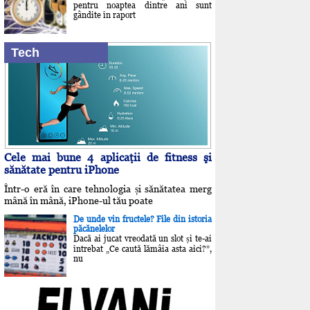
pentru noaptea dintre ani sunt
gândite în raport
Tech
Cele mai bune 4 aplicaţii de fitness şi
sănătate pentru iPhone
Într-o eră în care tehnologia și sănătatea merg
mână în mână, iPhone-ul tău poate
De unde vin fructele? File din istoria
păcănelelor
Dacă ai jucat vreodată un slot și te-ai
întrebat „Ce caută lămâia asta aici?”,
nu