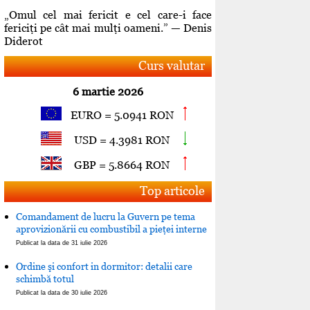
„Omul cel mai fericit e cel care-i face
fericiţi pe cât mai mulţi oameni.” — Denis
Diderot
Curs valutar
6 martie 2026
EURO = 5.0941 RON
USD = 4.3981 RON
GBP = 5.8664 RON
Top articole
Comandament de lucru la Guvern pe tema
aprovizionării cu combustibil a pieţei interne
Publicat la data de 31 iulie 2026
Ordine şi confort in dormitor: detalii care
schimbă totul
Publicat la data de 30 iulie 2026