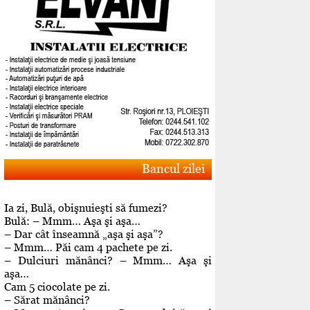
Bancul zilei
Ia zi, Bulă, obişnuieşti să fumezi?
Bulă: – Mmm… Aşa şi aşa…
– Dar cât înseamnă „aşa şi aşa”?
– Mmm… Păi cam 4 pachete pe zi.
– Dulciuri mănânci? – Mmm… Aşa şi
aşa…
Cam 5 ciocolate pe zi.
– Sărat mănânci?