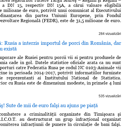
itarea legăturilor rutiere Târgu Mureş – Reghin şi Reghin –
e a DN 15, respectiv DN 15A, a cărui valoare eligibilă
e milioane de euro, potrivit unui comunicat al Executivului
ofinanţarea din partea Uniunii Europene, prin Fondul
zvoltare Regională (FEDR), este de 31,5 milioane de euro.
284 vizualizări
ră: Rusia a interzis importul de porci din România, dar
u există
emporare ale Rusiei pentru porcii vii si pentru produsele de
ia cade in gol. Datele statistice oficiale arata ca nu sunt
xporturi catre Federatia Rusa pe codul NC 0103-Animale vii
cine in perioada 2014-2017, potrivit informatiilor furnizate
 reprezentanti ai Institutului National de Statistica.
ior cu Rusia este de dimensiuni modeste, in primele 4 luni
535 vizualizări
ş! Sute de mii de euro falşi au ajuns pe piaţă
 combatere a criminalităţii organizate din Timişoara şi
I.I.C.O.T. au destructurat un grup infracţional organizat
comiterea infracţiunii de punere în circulaţie de bani falşi.