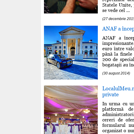
Statele Unite,
se vede cel ...
(27 decembrie 201
ANAF a începu
ANAF a începu
impresionante.
euro între valo
până la finele 
200 de special
bogataşii au înc
(30 august 2014)
LocalulMeu.ro
private
In urma cu u
platformă de
administrator
cereri de ofer
formularul nu
organizat o nun