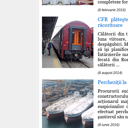
completeze for
(8 februarie 2016)
CFR plăteşte
răcoritoare
Călătorii din 
luna viitoare,
despăgubiri. M
să îşi planif
Întârzierile m
ferată din Ro
călătorii ...
(8 august 2014)
Percheziţii l
Procurorii su
constructorul
acţionarul ma
suspiciunilor
efectuat perch
şantierul său n
(8 iunie 2016)