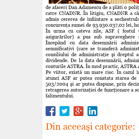
de afaceri Dan Adamescu de a plăti o pol
catre CNADNR. În litigiu, CNADNR a câş
admis cererea de înfiintare a sechestru
concurenţa sumei de 93.930.037,02 lei, ho
În urma cu cateva zile, ASF ( fostul 
asigurărilor) a pus sub supraveghere 
Începând cu data desemnării administr
semnificativi (care se transferă administ
consiliului de administraţie şi dreptul 
dividende. De la data desemnării, admini
conturile ASTRA. În mod practic, ASTRA A
Pe viitor, există un mare risc. În cazu
atunci ASF ar putea constata starea de i
503/2004 şi ar putea dispune, prin deciz
retragerea autorizaţiei de funcţionare a so
falimentului.
Din aceeaşi categorie: