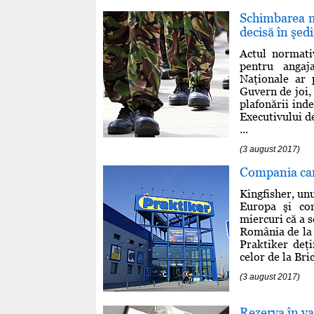
Schimbarea mo
decisă în şed
Actul normati
pentru angaj
Naţionale ar 
Guvern de joi, 
plafonării inde
Executivului d
...
(3 august 2017)
Compania car
Kingfisher, unu
Europa şi co
miercuri că a 
România de la f
Praktiker deţi
celor de la Bri
(3 august 2017)
Rezerva în val