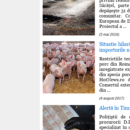
privind reabil
Sărăţel, part
depăşeşte 31 d
comunitar. C
European de De
Proiectul a ...
(5 mai 2016)
Situatie hila
importurile n
Restrictiile t
porc din Roman
inregistrate e
din specia por
HotNews.ro de
Comertul exter
din ...
(4 august 2017)
Alertă în Timi
Poliţiştii de
procurorii D.
specializat în 