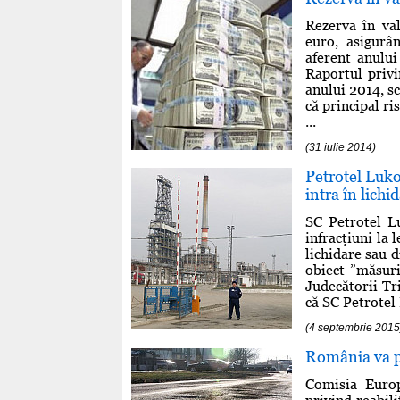
Rezerva în val
euro, asigurâ
aferent anulu
Raportul privi
anului 2014, sc
că principal ri
...
(31 iulie 2014)
Petrotel Luko
intra în lichi
SC Petrotel Lu
infracţiuni la 
lichidare sau d
obiect ”măsuri
Judecătorii Tri
că SC Petrotel 
(4 septembrie 2015
România va p
Comisia Europ