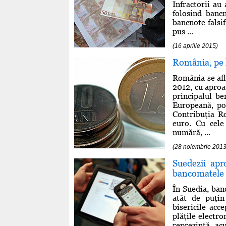
Infractorii au
folosind banc
bancnote falsif
pus ...
(16 aprilie 2015)
România, pe l
România se afl
2012, cu aproa
principalul be
Europeană, pot
Contribuţia R
euro. Cu cele
numără, ...
(28 noiembrie 2013
Suedezii apr
bancomatele
În Suedia, ban
atât de puţin 
bisericile ac
plăţile electr
reprezintă a