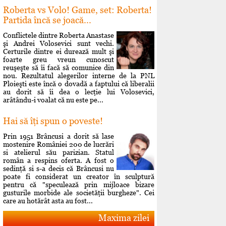
Roberta vs Volo! Game, set: Roberta!
Partida încă se joacă...
Conflictele dintre Roberta Anastase
şi Andrei Volosevici sunt vechi.
Certurile dintre ei durează mult şi
foarte greu vreun cunoscut
reuşeşte să îi facă să comunice din
nou. Rezultatul alegerilor interne de la PNL
Ploieşti este încă o dovadă a faptului că liberalii
au dorit să îi dea o lecţie lui Volosevici,
arâtându-i voalat că nu este pe...
Hai să îţi spun o poveste!
Prin 1951 Brâncusi a dorit să lase
mostenire României 200 de lucrări
si atelierul său parizian. Statul
român a respins oferta. A fost o
sedinţă si s-a decis că Brâncusi nu
poate fi considerat un creator în sculptură
pentru că "speculează prin mijloace bizare
gusturile morbide ale societăţii burgheze". Cei
care au hotărât asta au fost...
Maxima zilei