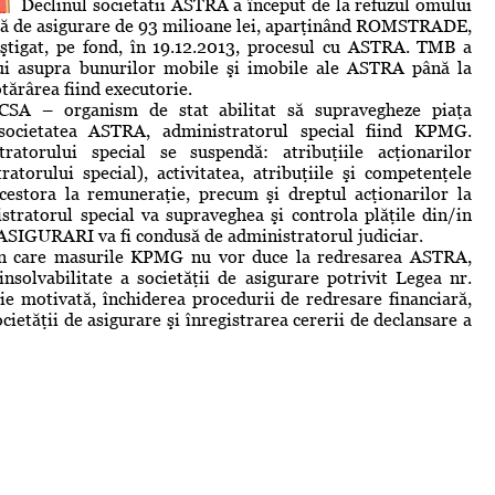
Declinul societatii ASTRA a început de la refuzul omului
iţă de asigurare de 93 milioane lei, aparţinând ROMSTRADE,
tigat, pe fond, în 19.12.2013, procesul cu ASTRA. TMB a
lui asupra bunurilor mobile şi imobile ale ASTRA până la
tărârea fiind executorie.
CSA – organism de stat abilitat să supravegheze piaţa
societatea ASTRA, administratorul special fiind KPMG.
atorului special se suspendă: atribuţiile acţionarilor
ratorului special), activitatea, atribuţiile şi competenţele
acestora la remuneraţie, precum şi dreptul acţionarilor la
stratorul special va supraveghea şi controla plăţile din/in
SIGURARI va fi condusă de administratorul judiciar.
l în care masurile KPMG nu vor duce la redresarea ASTRA,
nsolvabilitate a societăţii de asigurare potrivit Legea nr.
ie motivată, închiderea procedurii de redresare financiară,
cietăţii de asigurare şi înregistrarea cererii de declansare a