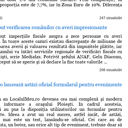
 proporţia este de 7,7%, iar în Zona Euro de 10%. Diferenţa
5)
247 vizualizări
t verificarea românilor cu averi impresionante
t inspecţiile fiscale asupra a zece persoane cu averi
 În toaye aceste cazuri existau discrepanţe de milioane de
area averii şi valoarea rezultată din impozitele plătite, iar
anului va întări serviciile regionale de verificări fiscale cu
işti, scrie Mediafax. Potrivit şefului ANAF, Gelu Diaconu,
eput să se sperie şi să declare la fisc toate valorile ...
206 vizualizări
 lansează astăzi oficial formularul pentru evenimente
n an LocalulMeu.ro devenea cea mai complexă şi modern
 informare a oraşului Ploieşti. In cadrul acesteia,
ii au pus la dispoziţia utilizatorilor un formular pentru
te. Ideea a avut un real succes, astfel incât, de astăzi,
 mai este un test, lansându-se oficial. Cei care au de
ta, un botez, sau orice alt tip de eveniment, trebuie doar să