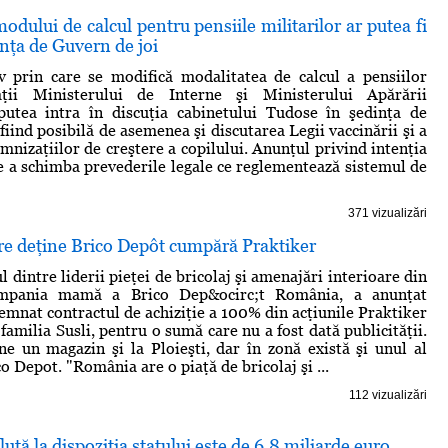
dului de calcul pentru pensiile militarilor ar putea fi
inţa de Guvern de joi
v prin care se modifică modalitatea de calcul a pensiilor
aţii Ministerului de Interne şi Ministerului Apărării
putea intra în discuţia cabinetului Tudose în şedinţa de
fiind posibilă de asemenea şi discutarea Legii vaccinării şi a
mnizaţiilor de creştere a copilului. Anunţul privind intenţia
e a schimba prevederile legale ce reglementează sistemul de
371 vizualizări
e deţine Brico Depôt cumpără Praktiker
l dintre liderii pieţei de bricolaj şi amenajări interioare din
mpania mamă a Brico Dep&ocirc;t România, a anunţat
semnat contractul de achiziţie a 100% din acţiunile Praktiker
amilia Susli, pentru o sumă care nu a fost dată publicităţii.
ne un magazin şi la Ploieşti, dar în zonă există şi unul al
co Depot. "România are o piaţă de bricolaj şi ...
112 vizualizări
ută la dispoziţia statului este de 6,8 miliarde euro