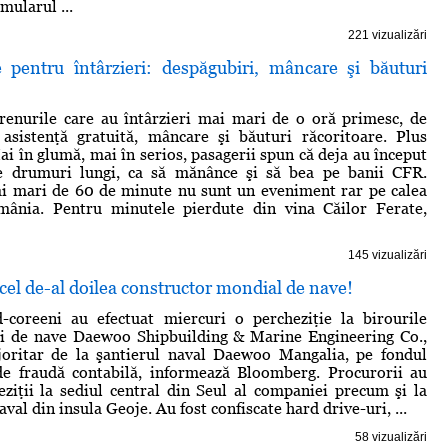
mularul ...
221 vizualizări
 pentru întârzieri: despăgubiri, mâncare şi băuturi
trenurile care au întârzieri mai mari de o oră primesc, de
 asistenţă gratuită, mâncare şi băuturi răcoritoare. Plus
ai în glumă, mai în serios, pasagerii spun că deja au început
ice drumuri lungi, ca să mănânce şi să bea pe banii CFR.
ai mari de 60 de minute nu sunt un eveniment rar pe calea
mânia. Pentru minutele pierdute din vina Căilor Ferate,
145 vizualizări
a cel de-al doilea constructor mondial de nave!
d-coreeni au efectuat miercuri o percheziţie la birourile
ui de nave Daewoo Shipbuilding & Marine Engineering Co.,
joritar de la şantierul naval Daewoo Mangalia, pe fondul
 de fraudă contabilă, informează Bloomberg. Procurorii au
eziţii la sediul central din Seul al companiei precum şi la
aval din insula Geoje. Au fost confiscate hard drive-uri, ...
58 vizualizări