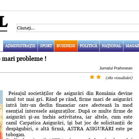
ADMINISTRAŢIE
SPORT
BUSINESS
POLITICĂ
NAŢIONAL
MAGAZ
e mari probleme !
Jurnalul Prahovean
(182 vizualizări)
Peisajul societăţilor de asigurări din România devine
unul tot mai gri. Rând pe rând, firme mari de asigurări
intră într-un declin financiar care afectează în mod
esenţial interesele asiguraţilor. După ce multe firme de
asigurări şi-au închis activitatea, iar altele, cum este
cazul Carpatica Asigurări, îşi bat joc de solicitanţii de
despăgubiri, o altă firmă, ASTRA ASIGURĂRI este pe
tobogan.