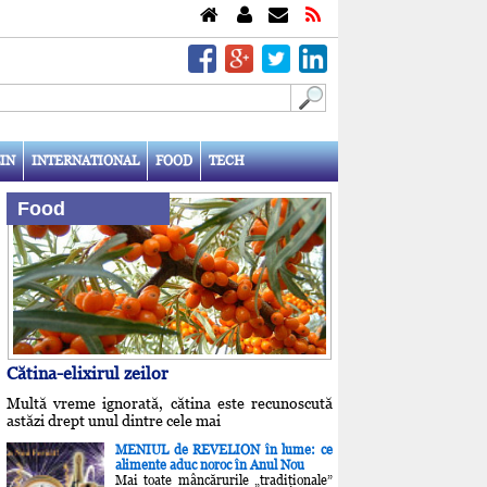
IN
INTERNATIONAL
FOOD
TECH
Food
Cătina-elixirul zeilor
Multă vreme ignorată, cătina este recunoscută
astăzi drept unul dintre cele mai
MENIUL de REVELION în lume: ce
alimente aduc noroc în Anul Nou
Mai toate mâncărurile „tradiţionale”