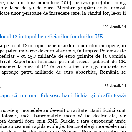
 acţionat din luna noiembrie 2014, pe raza judeţului Timiş,
note false de 50 de euro. Membrii grupării ar fi furnizat
icate unor persoane de încredere care, la rândul lor, le-ar fi
401 vizualizări
ocul 12 în topul beneficiarilor fondurilor UE
ă pe locul 12 în topul beneficiarilor fondurilor europene, în
pe patru miliarde de euro absorbiţi, în timp ce Polonia este
neficiar - cu 15,7 miliarde de euro primite de la Comisia
rivit Raportului financiar pe anul trecut, publicat de CE.
omâniei la bugetul UE în 2012 a fost de 1,32 miliarde de
 aproape patru miliarde de euro absorbite, România se
)
83 vizualizări
oape că nu mai folosesc bani lichizi şi desfiinţează
cnotele şi monedele au devenit o raritate. Banii lichizi sunt
folosiţi, încât bancomatele încep să fie desfiinţate, iar
ceptă donaţii doar prin SMS. Suedia e ţara europeană unde
onice au cea mai rapidă evoluţie. Bancnotele şi monedele mai
cum doar 2% din economia Suediei. Prin comparaţie, în