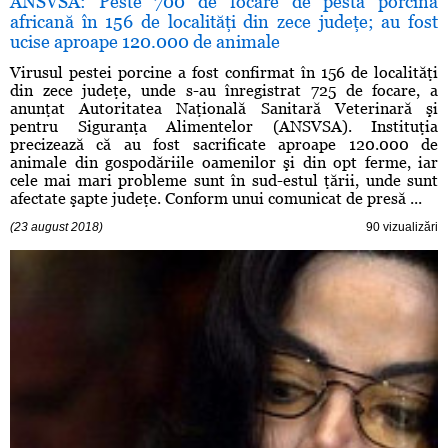
ANSVSA: Peste 700 de focare de pestă porcină
africană în 156 de localităţi din zece judeţe; au fost
ucise aproape 120.000 de animale
Virusul pestei porcine a fost confirmat în 156 de localităţi
din zece judeţe, unde s-au înregistrat 725 de focare, a
anunţat Autoritatea Naţională Sanitară Veterinară şi
pentru Siguranţa Alimentelor (ANSVSA). Instituţia
precizează că au fost sacrificate aproape 120.000 de
animale din gospodăriile oamenilor şi din opt ferme, iar
cele mai mari probleme sunt în sud-estul ţării, unde sunt
afectate şapte judeţe. Conform unui comunicat de presă ...
(23 august 2018)
90 vizualizări