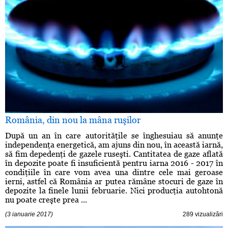
România, din nou la mâna ruşilor
După un an în care autorităţile se înghesuiau să anunţe
independenţa energetică, am ajuns din nou, în această iarnă,
să fim depedenţi de gazele ruseşti. Cantitatea de gaze aflată
în depozite poate fi insuficientă pentru iarna 2016 - 2017 în
condiţiile în care vom avea una dintre cele mai geroase
ierni, astfel că România ar putea rămâne stocuri de gaze în
depozite la finele lunii februarie. Nici producţia autohtonă
nu poate creşte prea ...
(3 ianuarie 2017)
289 vizualizări