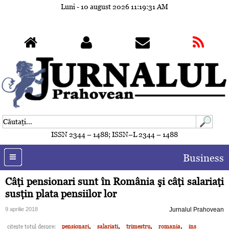
Luni - 10 august 2026
11:19:34 AM
ISSN 2344 – 1488; ISSN–L 2344 – 1488
Business
Câţi pensionari sunt în România şi câţi salariaţi
susţin plata pensiilor lor
9 aprilie 2018
Jurnalul Prahovean
,
,
,
,
citeşte totul despre:
pensionari
salariati
trimestru
romania
ins