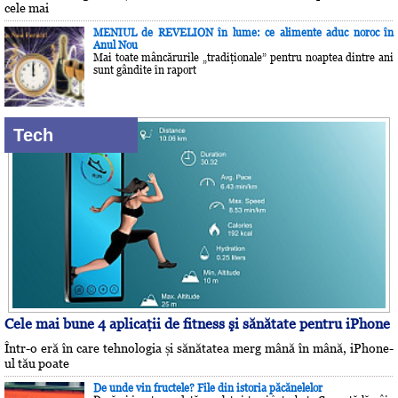
cele mai
MENIUL de REVELION în lume: ce alimente aduc noroc în
Anul Nou
Mai toate mâncărurile „tradiţionale” pentru noaptea dintre ani
sunt gândite în raport
Tech
Cele mai bune 4 aplicaţii de fitness şi sănătate pentru iPhone
Într-o eră în care tehnologia și sănătatea merg mână în mână, iPhone-
ul tău poate
De unde vin fructele? File din istoria păcănelelor