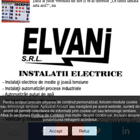
Dacă ai jucat vreodată un slot și te-ai întrebat „Ce caută lămâia
asta aici?”, nu
Pentru scopuri precum afișarea de conținut personalizat, folosim module cookie
sau tehnologii similare. Apăsând Accept sau navigând pe acest website, sunteți de
acord să permiți colectarea de informații prin cookie-uri sau tehnologii similare.
Aflați în secțiunea
Politica de Cookies
mai multe despre cookie-uri, inclusiv despre
posibilitatea retragerii acordului.