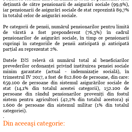
deţinută de către pensionarii de asigurări sociale (99,9%),
iar pensionarii de asigurări sociale de stat reprezintă 89,7%
în totalul celor de asigurări sociale.
Pe categorii de pensii, numărul pensionarilor pentru limită
de vârstă a fost preponderent (76,3%) în cadrul
pensionarilor de asigurări sociale, în timp ce pensionarii
cuprinşi în categoriile de pensii anticipată şi anticipată
parţial au reprezentat 2%.
Datele INS relevă că numărul total al beneficiarilor
prevederilor ordonanţei privind instituirea pensiei sociale
minim garantate (actual - indemnizaţie socială), în
trimestrul IV 2017, a fost de 812.800 de persoane, din care:
659.100 de persoane din sistemul asigurărilor sociale de
stat (14,1% din totalul acestei categorii), 152.100 de
persoane din rândul pensionarilor proveniţi din fostul
sistem pentru agricultori (42,2% din totalul acestora) şi
1.600 de persoane din sistemul militar (1% din totalul
categoriei).
.
Din aceeaşi categorie: