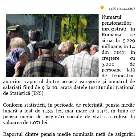
(115 vizualizări)
Numărul
pensionarilor
înregistraţi în
România se
situa la 5,229
milioane, în T4
din 2017, în
creştere cu
5.000 de
persoane faţă
de trimestrul
anterior, raportul dintre această categorie şi numărul de
salariaţi fiind de 9 la 10, arată datele Institutului Naţional
de Statistică (INS)
Conform statisticii, în perioada de referinţă, pensia medie
lunară a fost de 1.132 lei, mai mare cu 2,4%, în timp ce
pensia medie de asigurări sociale de stat s-a ridicat la
valoarea de 1.071 lei.
Raportul dintre pensia medie nominală netă de asigurări