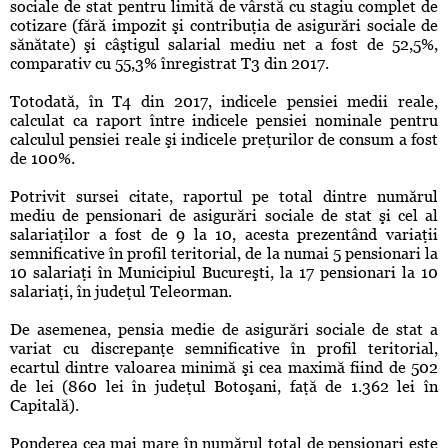
sociale de stat pentru limită de vârstă cu stagiu complet de
cotizare (fără impozit şi contribuţia de asigurări sociale de
sănătate) şi câştigul salarial mediu net a fost de 52,5%,
comparativ cu 55,3% înregistrat T3 din 2017.
Totodată, în T4 din 2017, indicele pensiei medii reale,
calculat ca raport între indicele pensiei nominale pentru
calculul pensiei reale şi indicele preţurilor de consum a fost
de 100%.
Potrivit sursei citate, raportul pe total dintre numărul
mediu de pensionari de asigurări sociale de stat şi cel al
salariaţilor a fost de 9 la 10, acesta prezentând variaţii
semnificative în profil teritorial, de la numai 5 pensionari la
10 salariaţi în Municipiul Bucureşti, la 17 pensionari la 10
salariaţi, în judeţul Teleorman.
De asemenea, pensia medie de asigurări sociale de stat a
variat cu discrepanţe semnificative în profil teritorial,
ecartul dintre valoarea minimă şi cea maximă fiind de 502
de lei (860 lei în judeţul Botoşani, faţă de 1.362 lei în
Capitală).
Ponderea cea mai mare în numărul total de pensionari este