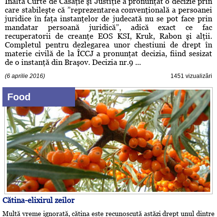
Înalta Curte de Casaţie şi Justiţie a pronunţat o decizie prin
care stabileşte că ”reprezentarea convenţională a persoanei
juridice în faţa instanţelor de judecată nu se pot face prin
mandatar persoană juridică”, adică exact ce fac
recuperatorii de creanţe EOS KSI, Kruk, Rabon şi alţii.
Completul pentru dezlegarea unor chestiuni de drept în
materie civilă de la ÎCCJ a pronunţat decizia, fiind sesizat
de o instanţă din Braşov. Decizia nr.9 ...
(6 aprilie 2016)
1451 vizualizări
Food
Cătina-elixirul zeilor
Multă vreme ignorată, cătina este recunoscută astăzi drept unul dintre