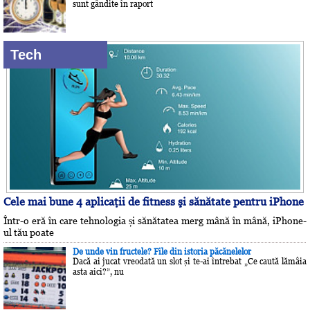
sunt gândite în raport
Tech
Cele mai bune 4 aplicaţii de fitness şi sănătate pentru iPhone
Într-o eră în care tehnologia și sănătatea merg mână în mână, iPhone-
ul tău poate
De unde vin fructele? File din istoria păcănelelor
Dacă ai jucat vreodată un slot și te-ai întrebat „Ce caută lămâia
asta aici?”, nu