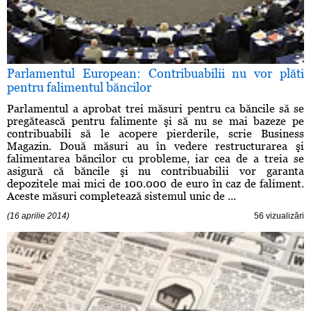
Parlamentul European: Contribuabilii nu vor plăti
pentru falimentul băncilor
Parlamentul a aprobat trei măsuri pentru ca băncile să se
pregătească pentru falimente şi să nu se mai bazeze pe
contribuabili să le acopere pierderile, scrie Business
Magazin. Două măsuri au în vedere restructurarea şi
falimentarea băncilor cu probleme, iar cea de a treia se
asigură că băncile şi nu contribuabilii vor garanta
depozitele mai mici de 100.000 de euro în caz de faliment.
Aceste măsuri completează sistemul unic de ...
(16 aprilie 2014)
56 vizualizări