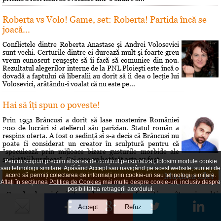
Roberta vs Volo! Game, set: Roberta! Partida încă se
joacă...
Conflictele dintre Roberta Anastase şi Andrei Volosevici
sunt vechi. Certurile dintre ei durează mult şi foarte greu
vreun cunoscut reuşeşte să îi facă să comunice din nou.
Rezultatul alegerilor interne de la PNL Ploieşti este încă o
dovadă a faptului că liberalii au dorit să îi dea o lecţie lui
Volosevici, arâtându-i voalat că nu este pe...
Hai să îţi spun o poveste!
Prin 1951 Brâncusi a dorit să lase mostenire României
200 de lucrări si atelierul său parizian. Statul român a
respins oferta. A fost o sedinţă si s-a decis că Brâncusi nu
poate fi considerat un creator în sculptură pentru că
"speculează prin mijloace bizare gusturile morbide ale
societăţii burgheze". Cei care au hotărât asta au fost...
Pentru scopuri precum afișarea de conținut personalizat, folosim module cookie
sau tehnologii similare. Apăsând Accept sau navigând pe acest website, sunteți de
Maxima zilei
acord să permiți colectarea de informații prin cookie-uri sau tehnologii similare.
Aflați în secțiunea
Politica de Cookies
mai multe despre cookie-uri, inclusiv despre
posibilitatea retragerii acordului.
„Omul cel mai fericit e cel care-i face fericiţi pe cât mai mulţi
oameni.” — Denis Diderot