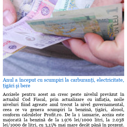
Anul a început cu scumpiri la carburanţi, electricitate,
ţigări şi bere
Accizele pentru acest an cresc peste nivelul prevăzut în
actualul Cod Fiscal, prin actualizare cu inflaţia, noile
niveluri fiind agreate anul trecut la nivel guvernamental,
ceea ce va genera scumpiri la benzină, ţigări, alcool,
conform calculelor Profit.ro. De la 1 ianuarie, acciza este
majorată la benzină de la 1.976 lei/1000 litri, la 2.038
lei/1000 de litri, cu 3,15% mai mare decât până în prezent.