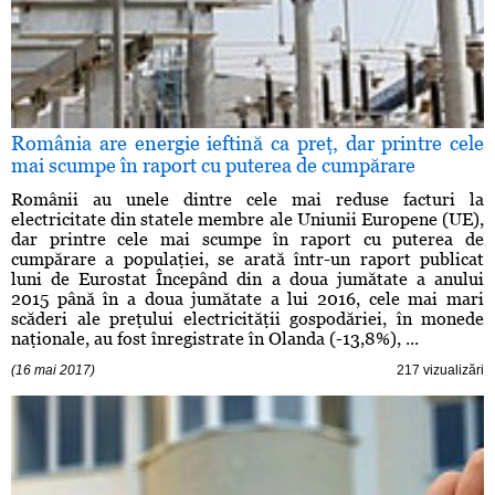
România are energie ieftină ca preţ, dar printre cele
mai scumpe în raport cu puterea de cumpărare
Românii au unele dintre cele mai reduse facturi la
electricitate din statele membre ale Uniunii Europene (UE),
dar printre cele mai scumpe în raport cu puterea de
cumpărare a populaţiei, se arată într-un raport publicat
luni de Eurostat Începând din a doua jumătate a anului
2015 până în a doua jumătate a lui 2016, cele mai mari
scăderi ale preţului electricităţii gospodăriei, în monede
naţionale, au fost înregistrate în Olanda (-13,8%), ...
(16 mai 2017)
217 vizualizări