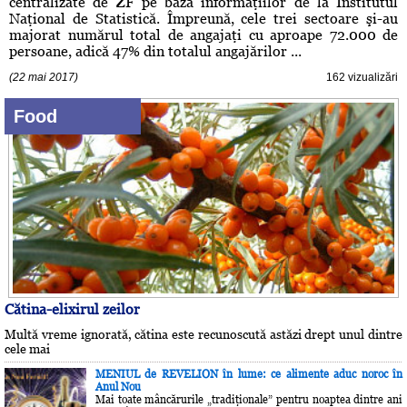
centralizate de ZF pe baza informaţiilor de la Institutul
Naţional de Statistică. Împreună, cele trei sectoare şi-au
majorat numărul total de angajaţi cu aproape 72.000 de
persoane, adică 47% din totalul angajărilor ...
(22 mai 2017)
162 vizualizări
Food
Cătina-elixirul zeilor
Multă vreme ignorată, cătina este recunoscută astăzi drept unul dintre
cele mai
MENIUL de REVELION în lume: ce alimente aduc noroc în
Anul Nou
Mai toate mâncărurile „tradiţionale” pentru noaptea dintre ani