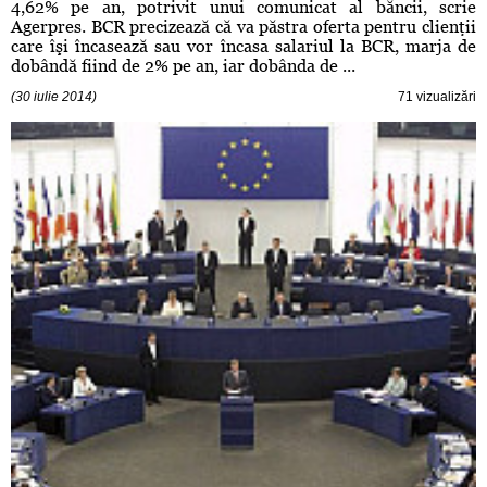
4,62% pe an, potrivit unui comunicat al băncii, scrie
Agerpres. BCR precizează că va păstra oferta pentru clienţii
care îşi încasează sau vor încasa salariul la BCR, marja de
dobândă fiind de 2% pe an, iar dobânda de ...
(30 iulie 2014)
71 vizualizări