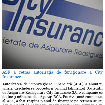
ASF a retras autorizaţia de funcţionare a City
Insurance
Autoritatea de Supraveghere Financiară (ASF) a anunţat,
vineri, deschiderea procedurii privind falimentul Societăţii
de Asigurare-Reasigurare City Insurance SA, o companie ce
deţine 3 milioane de asiguraţi RCA. Potrivit unui comunicat
al ASF, a fost respins planul de finanţare pe termen scurt,