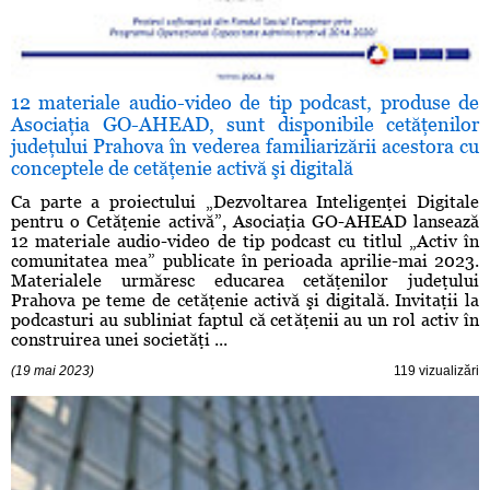
12 materiale audio-video de tip podcast, produse de
Asociaţia GO-AHEAD, sunt disponibile cetăţenilor
judeţului Prahova în vederea familiarizării acestora cu
conceptele de cetăţenie activă şi digitală
Ca parte a proiectului „Dezvoltarea Inteligenţei Digitale
pentru o Cetăţenie activă”, Asociaţia GO-AHEAD lansează
12 materiale audio-video de tip podcast cu titlul „Activ în
comunitatea mea” publicate în perioada aprilie-mai 2023.
Materialele urmăresc educarea cetăţenilor judeţului
Prahova pe teme de cetăţenie activă şi digitală. Invitaţii la
podcasturi au subliniat faptul că cetăţenii au un rol activ în
construirea unei societăţi ...
(19 mai 2023)
119 vizualizări