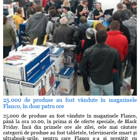
25.000 de produse au fost vândute în magazinele
Flanco, în doar patru ore
25.000 de produse au fost vândute în magazinele Flanco,
până la ora 10.00, în prima zi de oferte speciale, de Black
Friday. Încă din primele ore ale zilei, cele mai căutate
categorii de produse au fost tabletele, televizoarele smart şi
ultrabook-urile, pentru care Flanco s-a şi pregătit cu