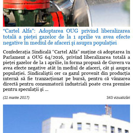
“Cartel Alfa”: Adoptarea OUG privind liberalizarea
totală a pieţei gazelor de la 1 aprilie va avea efecte
negative în mediul de afaceri şi asupra populaţiei
Confederaţia Sindicală “Cartel Alfa” susţine că adoptarea în
Parlament a OUG 64/2016, privind liberalizarea totală a
pieţei gazelor de la 1 aprilie, în forma propusă de Guvern va
avea efecte negative atât în mediul de afaceri, cât şi asupra
populaţiei. Sindicaliştii cer ca gazul provenit din producţia
internă să fie tranzacţionat pe bursă, pentru că vânzarea
directă pentru consumatorii industriali poate crea premise
pentru speculaţii şi ...
(11 martie 2017)
343 vizualizări