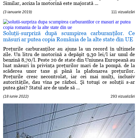
Similar, acciza la motorină este majorată ...
(3 ianuarie 2019)
111 vizualizări
Soluţii-surpriză după scumpirea carburanţilor. Ce
măsuri ar putea copia România de la alte state din UE
Preţurile carburanţilor au ajuns la un record în ultimele
zile. Un litru de motorină a depăşit 9,30 lei/l iar unul de
benzină 8,70/l. Peste 20 de state din Uniunea Europeană au
luat măsuri în privinţa preţurilor mari de la pompă. de la
scăderea unor taxe şi până la plafonarea preţurilor.
Preţurile cresc necontrolat, iar cei mai mulţi, inclusiv
autorităţile, dau vina pe război. Şi totuşi ce soluţii s-ar
putea găsi? Statul are de unde să ...
(18 iunie 2022)
293 vizualizări