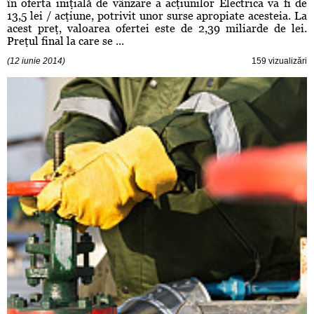
în oferta iniţială de vânzare a acţiunilor Electrica va fi de
13,5 lei / acţiune, potrivit unor surse apropiate acesteia. La
acest preţ, valoarea ofertei este de 2,39 miliarde de lei.
Preţul final la care se ...
(12 iunie 2014)
159 vizualizări