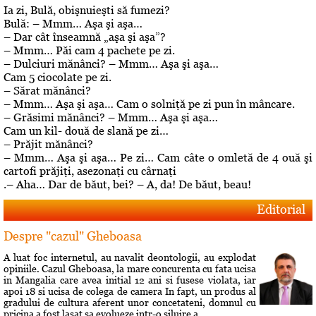
Ia zi, Bulă, obişnuieşti să fumezi?
Bulă: – Mmm… Aşa şi aşa…
– Dar cât înseamnă „aşa şi aşa”?
– Mmm… Păi cam 4 pachete pe zi.
– Dulciuri mănânci? – Mmm… Aşa şi aşa…
Cam 5 ciocolate pe zi.
– Sărat mănânci?
– Mmm… Aşa şi aşa… Cam o solniţă pe zi pun în mâncare.
– Grăsimi mănânci? – Mmm… Aşa şi aşa…
Cam un kil- două de slană pe zi…
– Prăjit mănânci?
– Mmm… Aşa şi aşa… Pe zi… Cam câte o omletă de 4 ouă şi
cartofi prăjiţi, asezonaţi cu cârnaţi
.– Aha… Dar de băut, bei? – A, da! De băut, beau!
Editorial
Despre "cazul" Gheboasa
A luat foc internetul, au navalit deontologii, au explodat
opiniile. Cazul Gheboasa, la mare concurenta cu fata ucisa
in Mangalia care avea initial 12 ani si fusese violata, iar
apoi 18 si ucisa de colega de camera In fapt, un produs al
gradului de cultura aferent unor concetateni, domnul cu
pricina a fost lasat sa evolueze intr-o siluire a...