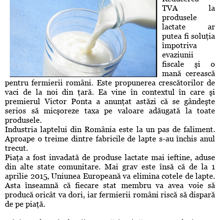
TVA la
produsele
lactate ar
putea fi soluţia
împotriva
evaziunii
fiscale şi o
mană cerească
pentru fermierii români. Este propunerea crescătorilor de
vaci de la noi din ţară. Ea vine în contextul în care şi
premierul Victor Ponta a anunţat astăzi că se gândeşte
serios să micşoreze taxa pe valoare adăugată la toate
produsele.
Industria laptelui din România este la un pas de faliment.
Aproape o treime dintre fabricile de lapte s-au închis anul
trecut.
Piaţa a fost invadată de produse lactate mai ieftine, aduse
din alte state comunitare. Mai grav este însă că de la 1
aprilie 2015, Uniunea Europeană va elimina cotele de lapte.
Asta înseamnă că fiecare stat membru va avea voie să
producă oricât va dori, iar fermierii români riscă să dispară
de pe piaţă.