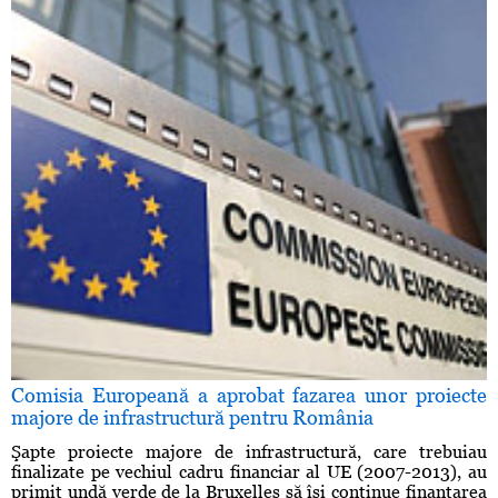
Comisia Europeană a aprobat fazarea unor proiecte
majore de infrastructură pentru România
Şapte proiecte majore de infrastructură, care trebuiau
finalizate pe vechiul cadru financiar al UE (2007-2013), au
primit undă verde de la Bruxelles să îşi continue finanţarea