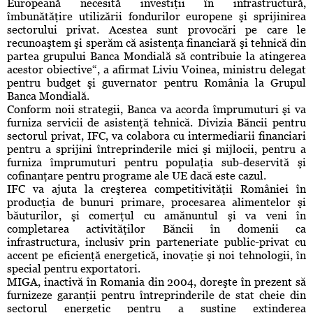
Europeană necesită investiţii în infrastructură,
îmbunătăţire utilizării fondurilor europene şi sprijinirea
sectorului privat. Acestea sunt provocări pe care le
recunoaştem şi sperăm că asistenţa financiară şi tehnică din
partea grupului Banca Mondială să contribuie la atingerea
acestor obiective“, a afirmat Liviu Voinea, ministru delegat
pentru budget şi guvernator pentru România la Grupul
Banca Mondială.
Conform noii strategii, Banca va acorda împrumuturi şi va
furniza servicii de asistenţă tehnică. Divizia Băncii pentru
sectorul privat, IFC, va colabora cu intermediarii financiari
pentru a sprijini întreprinderile mici şi mijlocii, pentru a
furniza împrumuturi pentru populaţia sub-deservită şi
cofinanţare pentru programe ale UE dacă este cazul.
IFC va ajuta la creşterea competitivităţii României în
producţia de bunuri primare, procesarea alimentelor şi
băuturilor, şi comerţul cu amănuntul şi va veni în
completarea activităţilor Băncii în domenii ca
infrastructura, inclusiv prin parteneriate public-privat cu
accent pe eficienţă energetică, inovaţie şi noi tehnologii, în
special pentru exportatori.
MIGA, inactivă în Romania din 2004, doreşte în prezent să
furnizeze garanţii pentru întreprinderile de stat cheie din
sectorul energetic pentru a susţine extinderea