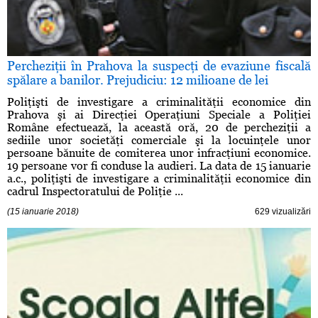
Percheziţii în Prahova la suspecţi de evaziune fiscală
spălare a banilor. Prejudiciu: 12 milioane de lei
Poliţişti de investigare a criminalităţii economice din
Prahova şi ai Direcţiei Operaţiuni Speciale a Poliţiei
Române efectuează, la această oră, 20 de percheziţii a
sediile unor societăţi comerciale şi la locuinţele unor
persoane bănuite de comiterea unor infracţiuni economice.
19 persoane vor fi conduse la audieri. La data de 15 ianuarie
a.c., poliţişti de investigare a criminalităţii economice din
cadrul Inspectoratului de Poliţie ...
(15 ianuarie 2018)
629 vizualizări