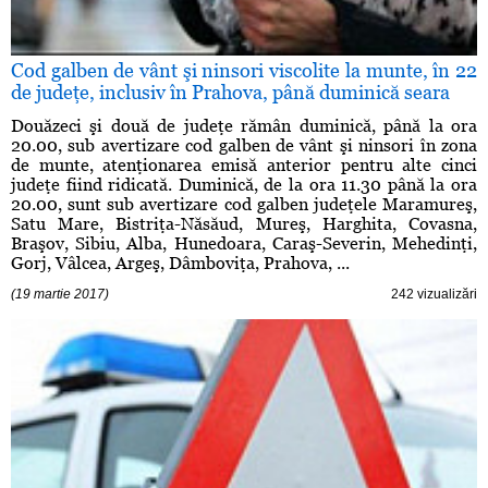
Cod galben de vânt şi ninsori viscolite la munte, în 22
de judeţe, inclusiv în Prahova, până duminică seara
Douăzeci şi două de judeţe rămân duminică, până la ora
20.00, sub avertizare cod galben de vânt şi ninsori în zona
de munte, atenţionarea emisă anterior pentru alte cinci
judeţe fiind ridicată. Duminică, de la ora 11.30 până la ora
20.00, sunt sub avertizare cod galben judeţele Maramureş,
Satu Mare, Bistriţa-Năsăud, Mureş, Harghita, Covasna,
Braşov, Sibiu, Alba, Hunedoara, Caraş-Severin, Mehedinţi,
Gorj, Vâlcea, Argeş, Dâmboviţa, Prahova, ...
(19 martie 2017)
242 vizualizări