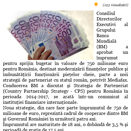
(123 vizualizări)
Consiliul
Directorilor
Executivi al
Grupului
Banca
Mondială
(BM) a
aprobat un
împrumut
pentru sprijin bugetar în valoare de 750 milioane euro
pentru România, destinat modernizării finanţelor publice şi
îmbunătăţirii funcţionării pieţelor cheie, parte a noii
strategii de parteneriat cu statul român, potrivit Mediafax.
Conducerea BM a discutat şi Strategia de Parteneriat
(Country Partnership Strategy - CPS) pentru România în
perioada 2014-2017, se arată într-un comunicat al
instituţiei financiare internaţionale.
Noua strategie, din care face parte împrumutul de 750 de
milioane de euro, reprezintă cadrul de cooperare dintre BM
şi Guvernul României în următorii patru ani.
Împrumutul are maturitate de 18 ani, o dobândă de 3,5 % şi
perioadă de graţie de 17,5 ani.