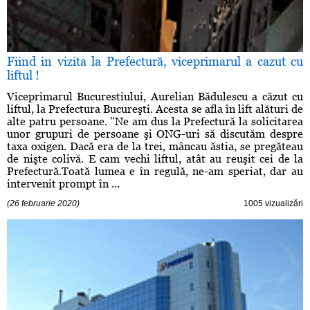
Fiind in vizita la Prefectură, viceprimarul a cazut cu
liftul !
Viceprimarul Bucurestiului, Aurelian Bădulescu a căzut cu
liftul, la Prefectura Bucureşti. Acesta se afla în lift alături de
alte patru persoane. "Ne am dus la Prefectură la solicitarea
unor grupuri de persoane şi ONG-uri să discutăm despre
taxa oxigen. Dacă era de la trei, mâncau ăstia, se pregăteau
de nişte colivă. E cam vechi liftul, atât au reuşit cei de la
Prefectură.Toată lumea e în regulă, ne-am speriat, dar au
intervenit prompt în ...
(26 februarie 2020)
1005 vizualizări