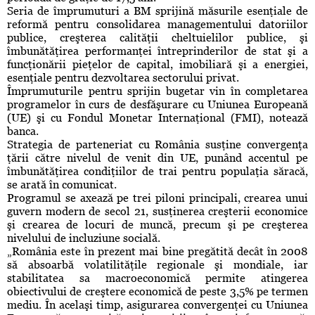
Seria de împrumuturi a BM sprijină măsurile esenţiale de
reformă pentru consolidarea managementului datoriilor
publice, creşterea calităţii cheltuielilor publice, şi
îmbunătăţirea performanţei întreprinderilor de stat şi a
funcţionării pieţelor de capital, imobiliară şi a energiei,
esenţiale pentru dezvoltarea sectorului privat.
Împrumuturile pentru sprijin bugetar vin în completarea
programelor în curs de desfăşurare cu Uniunea Europeană
(UE) şi cu Fondul Monetar Internaţional (FMI), notează
banca.
Strategia de parteneriat cu România susţine convergenţa
ţării către nivelul de venit din UE, punând accentul pe
îmbunătăţirea condiţiilor de trai pentru populaţia săracă,
se arată în comunicat.
Programul se axează pe trei piloni principali, crearea unui
guvern modern de secol 21, susţinerea creşterii economice
şi crearea de locuri de muncă, precum şi pe creşterea
nivelului de incluziune socială.
„România este în prezent mai bine pregătită decât în 2008
să absoarbă volatilităţile regionale şi mondiale, iar
stabilitatea sa macroeconomică permite atingerea
obiectivului de creştere economică de peste 3,5% pe termen
mediu. În acelaşi timp, asigurarea convergenţei cu Uniunea