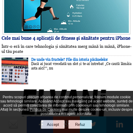
Cele mai bune 4 aplicaţii de fitness şi sănătate pentru iPhone
Într-o eră în care tehnologia și sănătatea merg mână în mână, iPhone-
ul tău poate
De unde vin fructele? File din istoria păcănelelor
Dacă ai jucat vreodată un slot și te-ai întrebat „Ce caută lămâia
asta aici?”, nu
Pentru scopuri precum afișarea de conținut personalizat, folosim module cookie
sau tehnologii similare. Apăsând Accept sau navigând pe acest website, sunteți de
acord să permiți colectarea de informații prin cookie-uri sau tehnologii similare.
Aflați în secțiunea
Politica de Cookies
mai multe despre cookie-uri, inclusiv despre
posibilitatea retragerii acordului.