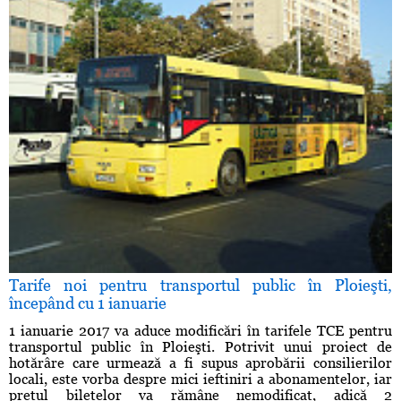
Tarife noi pentru transportul public în Ploieşti,
începând cu 1 ianuarie
1 ianuarie 2017 va aduce modificări în tarifele TCE pentru
transportul public în Ploieşti. Potrivit unui proiect de
hotărâre care urmează a fi supus aprobării consilierilor
locali, este vorba despre mici ieftiniri a abonamentelor, iar
preţul biletelor va rămâne nemodificat, adică 2