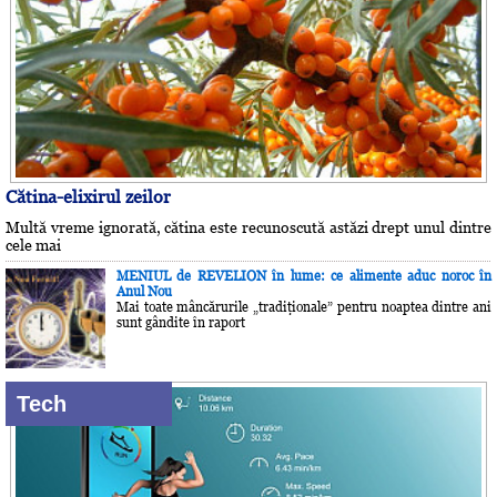
Cătina-elixirul zeilor
Multă vreme ignorată, cătina este recunoscută astăzi drept unul dintre
cele mai
MENIUL de REVELION în lume: ce alimente aduc noroc în
Anul Nou
Mai toate mâncărurile „tradiţionale” pentru noaptea dintre ani
sunt gândite în raport
Tech