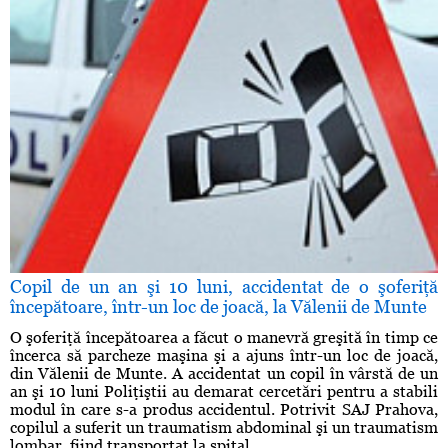
Copil de un an şi 10 luni, accidentat de o şoferiţă
începătoare, într-un loc de joacă, la Vălenii de Munte
O şoferiţă începătoarea a făcut o manevră greşită în timp ce
încerca să parcheze maşina şi a ajuns într-un loc de joacă,
din Vălenii de Munte. A accidentat un copil în vârstă de un
an şi 10 luni Poliţiştii au demarat cercetări pentru a stabili
modul în care s-a produs accidentul. Potrivit SAJ Prahova,
copilul a suferit un traumatism abdominal şi un traumatism
lombar, fiind transportat la spital. ...