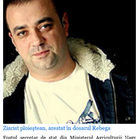
Ziarist ploieştean, arestat în dosarul Rebega
Fostul secretar de stat din Ministerul Agriculturii Nagy