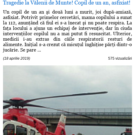
Tragedie la Vălenii de Munte! Copil de un an, asfixiat!
Un copil de un an şi două luni a murit, joi după-amiază,
asfixiat. Potrivit primelor cercetări, mama copilului a sunat
la 112, anunţând că fiul ei s-a înecat şi nu poate respira. La
faţa locului a ajuns un echipaj de intervenţie, dar în ciuda
intervenţiilor copilul nu a mai putut fi resuscitat. Ulterior,
medicii i-au extras din căile respiratorii resturi de
alimente. Iniţial s-a crezut că micuţul înghiţise părţi dintr-o
jucărie. Se pare ...
(18 aprilie 2019)
575 vizualizări