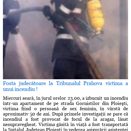
Fosta judecătoare la Tribunalul Prahova victima a
unui incendiu !
Miercuri seară, în jurul orelor 23.00, a izbucnit un incendiu
într-un apartament de pe strada Gornistilor din Ploieşti,
victima fiind o persoană de sex feminin, în vârstă de
aproximativ 50 de ani. După primele investigaţii se pare că
incendiul a fost provocat de focul de la aragaz, lăsat
nesupravegheat. Victima găsită în viaţă a fost transportată
la Spitalul Judeţean Ploieşti în vederea asigurării asistenţei